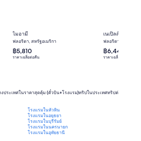
ไมอามี
เนเปิลส์
ฟลอริดา, สหรัฐอเมริกา
ฟลอริดา, สหรัฐอเมร
ราคา
ราคา
฿5,810
฿6,444
เฉลี่ย
เฉลี่ย
ราคาเฉลี่ยต่อคืน
ราคาเฉลี่ยต่อคืน
ต่อ
ต่อ
คืน
คืน
เท่ากับ
เท่ากับ
฿5,810
฿6,444
่างประเทศในราคาสุดคุ้ม (ตั๋วบิน+โรงแรม)
ทริปในประเทศ
ทริปต่างประเทศ
เ
โรงแรมในหัวหิน
โรงแรมในอยุธยา
โรงแรมในบุรีรัมย์
โรงแรมในนครนายก
โรงแรมในอุทัยธานี