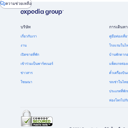
หน้า
ความช่วยเหลือ
ต่าง
แชท
บริษัท
การเดินทา
เกี่ยวกับเรา
คู่มือท่องเท
งาน
โรงแรมในไ
เปิดขายที่พัก
บ้านพักตาก
เข้าร่วมเป็นพาร์ทเนอร์
แพ็คเกจท่องเ
ข่าวสาร
ตั๋วเครื่อง
โฆษณา
รถเช่าในไท
ประเภทที่พัก
ท่องโลกไปกับ