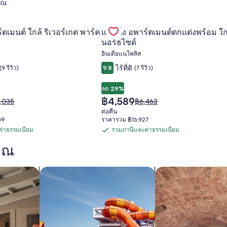
ุณ
Gallery
ิตี้ ออฟ ซินซินแนติ
หรับ แลนดิ้ง อพาร์ตเมนต์ ใกล้ ริเวอร์เกต พาร์ค แอเรีย
ตรวจสอบดีลสำหรับ แลนดิ้ง อพาร์ตเ
์ตเมนต์ ใกล้ ริเวอร์เกต พาร์ค
แลนดิ้ง อพาร์ตเมนต์ตกแต่งพร้อม ใก
Carousel
นอร์ธไซด์
อินเดียแนโพลิส
ไร้ที่ติ
(9 รีวิว)
9.8
(7 รีวิว)
ลด 29%
ราคา
฿4,589
คา
ราคา
,035
฿6,463
ปัจจุบัน
เดิม
ต่อคืน
คือ
คือ
69
ราคารวม ฿16,927
฿4,589
,035
฿6,463
่าธรรมเนียม
รวมภาษีและค่าธรรมเนียม
รวม
ดู
มูล
ข้อมูล
คุณ
ภาษี
เพิ่ม
และ
เติม
ค้นหาที่พักที่มีสวนน้ำ
ค้นหาที่พักที่มีสปา
ค่า
ยว
เกี่ยว
กับ
ธรรมเนียม
คา
ราคา
เดิม