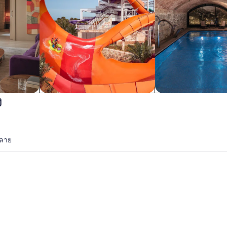
ง
สวนน้ำ
สปา
คลาย
ีช
ซานดิเอโก