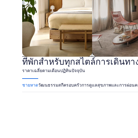
กิจกรรม
&
การ
พัก
ที่พักสำหรับทุกสไตล์การเดินทา
เซอร์วิสอพาร์ตเมนต์
อพาร์ตเมนต์
ราคาเฉลี่ยตามเดือนปฏิทินปัจจุบัน
ผ่อน
ชายหาด
วัฒนธรรม
สกี
ครอบครัว
การดูแลสุขภาพและการผ่อน
หาด Myrtle
ปานามาซิตีบ