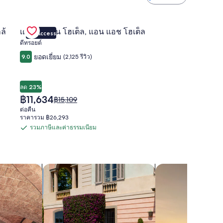
Gallery
มนต์ตกแต่งพร้อม ใกล้ นอร์ธไซด์
ตรวจสอบดีลสำหรับ เดอะ ไซเรน โฮเต็ล, แอน แอช โฮเต็ล
ล้
เดอะ ไซเรน โฮเต็ล, แอน แอช โฮเต็ล
VIP Access
Carousel
ดีทรอยต์
ยอดเยี่ยม
9.0
(2,125 รีวิว)
ลด 23%
ราคา
฿11,634
ราคา
฿15,109
ปัจจุบัน
เดิม
ต่อคืน
คือ
คือ
ราคารวม ฿26,293
฿11,634
฿15,109
รวมภาษีและค่าธรรมเนียม
รวม
ดู
ข้อมูล
ภาษี
เพิ่ม
และ
เติม
ค้นหาที่พักที่เหมาะสำหรับครอบครัว
ค้นหาที่พักแบบรวมค
ค่า
เกี่ยว
กับ
ธรรมเนียม
ราคา
เดิม