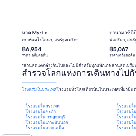
หาด Myrtle
ปานามาซิตีบ
เซาท์แคโรไลนา, สหรัฐอเมริกา
ฟลอริดา, สหรั
ราคา
ราคา
฿6,954
฿5,067
เฉลี่ย
เฉลี่ย
ราคาเฉลี่ยต่อคืน
ราคาเฉลี่ยต่อคืน
ต่อ
ต่อ
คืน
คืน
*ส่วนลดแตกต่างกันไปและไม่มีสำหรับทุกแพ็กเกจ ส่วนลดเปรีย
เท่ากับ
เท่ากับ
สำรวจโลกแห่งการเดินทางไปกับเ
฿6,954
฿5,067
โรงแรมในประเทศ
โรงแรมทั่วโลก
เที่ยวบินในประเทศ
เที่ยวบิ
โรงแรมในกรุงเทพ
โรงแรมใน
โรงแรมในชะอํา
โรงแรมใน
โรงแรมใน กาญจนบุรี
โรงแรมใน
โรงแรมในเกาะมันนอก
โรงแรมใน
โรงแรมในเกาะเสม็ด
โรงแรมใน