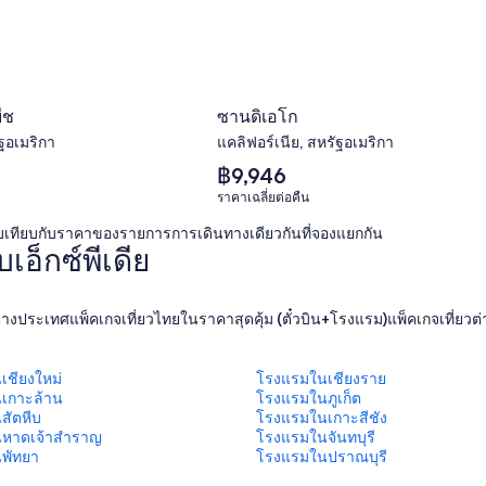
ีช
ซานดิเอโก
ฐอเมริกา
แคลิฟอร์เนีย, สหรัฐอเมริกา
ราคา
฿9,946
เฉลี่ย
ราคาเฉลี่ยต่อคืน
ต่อ
คืน
บเทียบกับราคาของรายการการเดินทางเดียวกันที่จองแยกกัน
เท่ากับ
อ็กซ์พีเดีย
฿9,946
นต่างประเทศ
แพ็คเกจเที่ยวไทยในราคาสุดคุ้ม (ตั๋วบิน+โรงแรม)
แพ็คเกจเที่ยวต
เชียงใหม่
โรงแรมในเชียงราย
เกาะล้าน
โรงแรมในภูเก็ต
สัตหีบ
โรงแรมในเกาะสีชัง
หาดเจ้าสําราญ
โรงแรมในจันทบุรี
พัทยา
โรงแรมในปราณบุรี