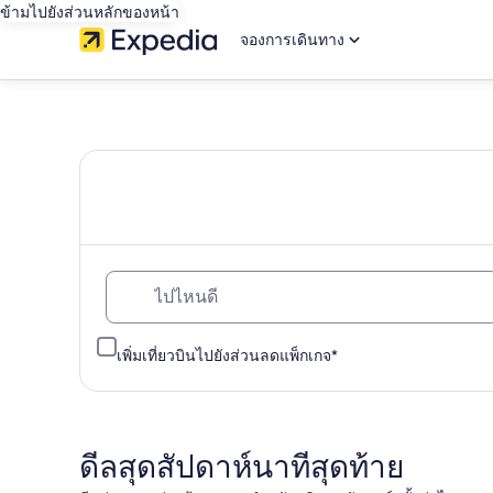
ข้ามไปยังส่วนหลักของหน้า
จองการเดินทาง
เดิน
ทาง
ไป
กับ
ไปไหนดี
เอ็กซ์
เพิ่มเที่ยวบินไปยังส่วนลดแพ็กเกจ*
พี
เดีย:
ดีลสุดสัปดาห์นาทีสุดท้าย