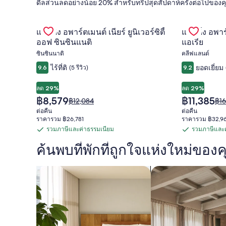
ดีลส่วนลดอย่างน้อย 20% สำหรับทริปสุดสัปดาห์ครั้งต่อไปของค
ค้นหา
Gallery
Gallery
ตรวจสอบดีลสำหรับ แลนดิง อพาร์ตเมนต์ เนียร์ ยูนิเวอร์ซ
ตรวจสอบดีลสำ
แลนดิง อพาร์ตเมนต์ เนียร์ ยูนิเวอร์ซิตี้
แลนดิ้ง อพาร
Carousel
Carousel
โรงแรม,
ออฟ ซินซินแนติ
แอเรีย
ซินซินนาติ
คลีฟแลนด์
เที่ยว
ไร้ที่ติ
ยอดเยี่ยม
9.6
(5 รีวิว)
9.2
ลด 29%
ลด 29%
บิน
ราคา
ราคา
฿8,579
฿11,385
ราคา
รา
฿12,084
฿16
ปัจจุบัน
ปัจจุบัน
เดิม
เดิม
ต่อคืน
ต่อคืน
คือ
คือ
คือ
คือ
ราคารวม ฿26,781
ราคารวม ฿32,9
ราคา
฿8,579
฿11,385
฿12,084
฿16
รวมภาษีและค่าธรรมเนียม
รวมภาษีและค
รวม
รวม
ดู
ดู
ข้อมูล
ข้อ
ค้นพบที่พักที่ถูกใจแห่งใหม่ของ
ภาษี
ภาษี
ถูก,
เพิ่ม
เพิ่ม
และ
และ
เติม
เติม
ค้นหาเซอร์วิสอพาร์ตเมนต์
ค้นหาอพาร์ตเมนต์
ค่า
ค่า
เกี่ยว
เกี่
รถ
กับ
กับ
ธรรมเนียม
ธรรมเนียม
ราคา
รา
เดิม
เดิม
เช่า,