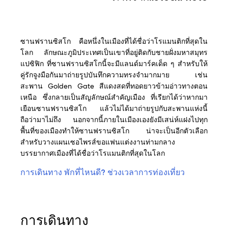
ซานฟรานซิสโก คือหนึ่งในเมืองที่ได้ชื่อว่าโรแมนติกที่สุดใน
โลก ลักษณะภูมิประเทศเป็นเขาที่อยู่ติดกับชายฝั่งมหาสมุทร
แปซิฟิก ที่ซานฟรานซิสโกนี้จะมีแลนด์มาร์คเด็ด ๆ สำหรับให้
คู่รักจูงมือกันมาถ่ายรูปบันทึกความทรงจำมากมาย เช่น
สะพาน Golden Gate สีแดงสดที่ทอดยาวข้ามอ่าวทางตอน
เหนือ ซึ่งกลายเป็นสัญลักษณ์สำคัญเมือง ที่เรียกได้ว่าหากมา
เยือนซานฟรานซิสโก แล้วไม่ได้มาถ่ายรูปกับสะพานแห่งนี้
ถือว่ามาไม่ถึง นอกจากนี้ภายในเมืองเองยังมีเสน่ห์แฝงไปทุก
พื้นที่ของเมืองทำให้ซานฟรานซิสโก น่าจะเป็นอีกตัวเลือก
สำหรับวางแผนเซอไพรส์ขอแฟนแต่งงานท่ามกลาง
บรรยากาศเมืองที่ได้ชื่อว่าโรแมนติกที่สุดในโลก
การเดินทาง
พักที่ไหนดี?
ช่วงเวลาการท่องเที่ยว
การเดินทาง