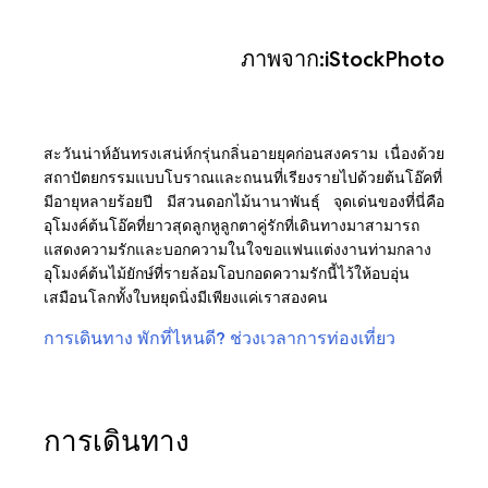
ภาพจาก:iStockPhoto
สะวันน่าห์อันทรงเสน่ห์กรุ่นกลิ่นอายยุคก่อนสงคราม เนื่องด้วย
สถาปัตยกรรมแบบโบราณและถนนที่เรียงรายไปด้วยต้นโอ๊คที่
มีอายุหลายร้อยปี มีสวนดอกไม้นานาพันธุ์ จุดเด่นของที่นี่คือ
อุโมงค์ต้นโอ๊คที่ยาวสุดลูกหูลูกตาคู่รักที่เดินทางมาสามารถ
แสดงความรักและบอกความในใจขอแฟนแต่งงานท่ามกลาง
อุโมงค์ต้นไม้ยักษ์ที่รายล้อมโอบกอดความรักนี้ไว้ให้อบอุ่น
เสมือนโลกทั้งใบหยุดนิ่งมีเพียงแค่เราสองคน
การเดินทาง
พักที่ไหนดี?
ช่วงเวลาการท่องเที่ยว
การเดินทาง