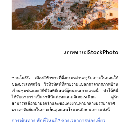
ภาพจาก:iStockPhoto
ซานโตรินี เมืองสีฟ้าขาวที่ตั้งตระหง่านอยู่ริมเกาะในตอนใต้
ของประเทศกรีซ วิวทิวทัศน์ที่สวยงามแปลกตาจากสภาพบ้าน
เรือนชุมชนและวิถีชีวิตที่มีเสน่ห์ผู้คนบนเกาะแห่งนี้ ทำให้ที่นี่
ได้รับฉายาว่าเป็นราชินีแห่งทะเลเมดิเตอเรเนียน คู่รัก
สามารถเลือกมาบอกรักและขอแต่งงานท่ามกลางบรรยากาศ
พระอาทิตย์ตกในยามเย็นสุดแสนโรแมนติกบนเกาะแห่งนี้
การเดินทาง
พักที่ไหนดี?
ช่วงเวลาการท่องเที่ยว