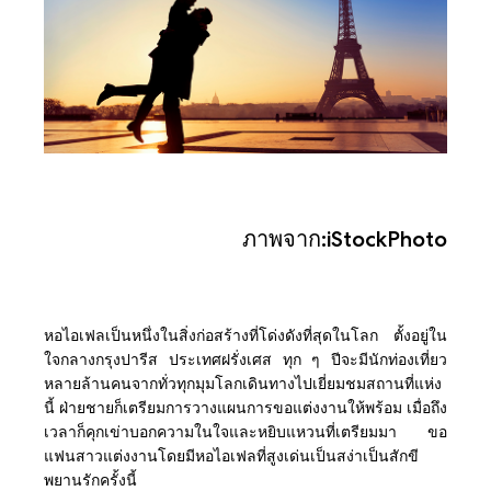
ภาพจาก:iStockPhoto
หอไอเฟลเป็นหนึ่งในสิ่งก่อสร้างที่โด่งดังที่สุดในโลก ตั้งอยู่ใน
ใจกลางกรุงปารีส ประเทศฝรั่งเศส ทุก ๆ ปีจะมีนักท่องเที่ยว
หลายล้านคนจากทั่วทุกมุมโลกเดินทางไปเยี่ยมชมสถานที่แห่ง
นี้ ฝ่ายชายก็เตรียมการวางแผนการขอแต่งงานให้พร้อม เมื่อถึง
เวลาก็คุกเข่าบอกความในใจและหยิบแหวนที่เตรียมมา ขอ
แฟนสาวแต่งงานโดยมีหอไอเฟลที่สูงเด่นเป็นสง่าเป็นสักขี
พยานรักครั้งนี้