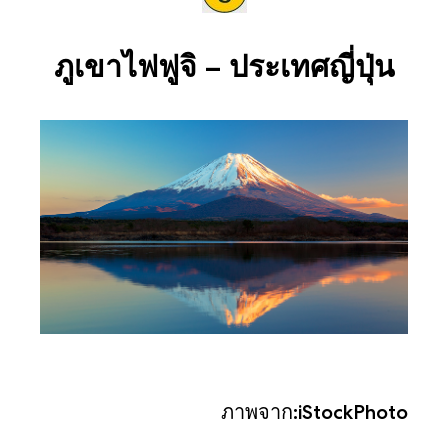
ภูเขาไฟฟูจิ – ประเทศญี่ปุ่น
ภาพจาก:iStockPhoto