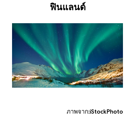
ฟินแลนด์
ภาพจาก:iStockPhoto