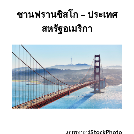
ซานฟรานซิสโก – ประเทศ
สหรัฐอเมริกา
ภาพจาก:iStockPhoto