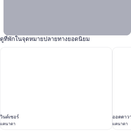
เรามีดี
ลนาที
สุดท้าย
มากมาย
พร้อมให้
คุณจอง
ดูที่พักในจุดหมายปลายทางยอดนิยม
ค้นหาที่
เที่ยวที่ใช่
วินด์เซอร์
ออตตาว
สำหรับทริป
หน้า
วิน
ออตตาว
วินด์เซอร์
ออตตาว
ด์
แคนาดา
แคนาดา
แคนาดา
เซอร์