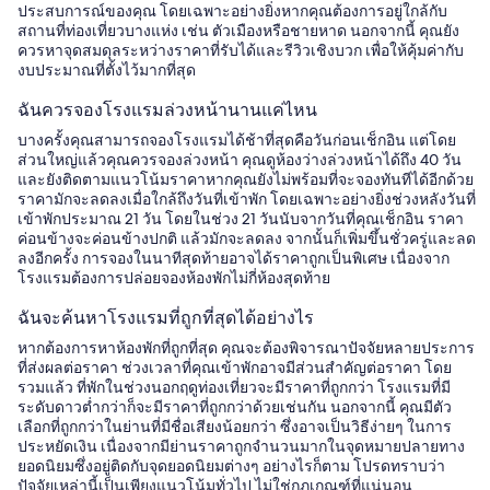
ประสบการณ์ของคุณ โดยเฉพาะอย่างยิ่งหากคุณต้องการอยู่ใกล้กับ
สถานที่ท่องเที่ยวบางแห่ง เช่น ตัวเมืองหรือชายหาด นอกจากนี้ คุณยัง
ควรหาจุดสมดุลระหว่างราคาที่รับได้และรีวิวเชิงบวก เพื่อให้คุ้มค่ากับ
งบประมาณที่ตั้งไว้มากที่สุด
ฉันควรจองโรงแรมล่วงหน้านานแค่ไหน
บางครั้งคุณสามารถจองโรงแรมได้ช้าที่สุดคือวันก่อนเช็กอิน แต่โดย
ส่วนใหญ่แล้วคุณควรจองล่วงหน้า คุณดูห้องว่างล่วงหน้าได้ถึง 40 วัน
และยังติดตามแนวโน้มราคาหากคุณยังไม่พร้อมที่จะจองทันทีได้อีกด้วย
ราคามักจะลดลงเมื่อใกล้ถึงวันที่เข้าพัก โดยเฉพาะอย่างยิ่งช่วงหลังวันที่
เข้าพักประมาณ 21 วัน โดยในช่วง 21 วันนับจากวันที่คุณเช็กอิน ราคา
ค่อนข้างจะค่อนข้างปกติ แล้วมักจะลดลง จากนั้นก็เพิ่มขึ้นชั่วครู่และลด
ลงอีกครั้ง การจองในนาทีสุดท้ายอาจได้ราคาถูกเป็นพิเศษ เนื่องจาก
โรงแรมต้องการปล่อยจองห้องพักไม่กี่ห้องสุดท้าย
ฉันจะค้นหาโรงแรมที่ถูกที่สุดได้อย่างไร
หากต้องการหาห้องพักที่ถูกที่สุด คุณจะต้องพิจารณาปัจจัยหลายประการ
ที่ส่งผลต่อราคา ช่วงเวลาที่คุณเข้าพักอาจมีส่วนสำคัญต่อราคา โดย
รวมแล้ว ที่พักในช่วงนอกฤดูท่องเที่ยวจะมีราคาที่ถูกกว่า โรงแรมที่มี
ระดับดาวต่ำกว่าก็จะมีราคาที่ถูกกว่าด้วยเช่นกัน นอกจากนี้ คุณมีตัว
เลือกที่ถูกกว่าในย่านที่มีชื่อเสียงน้อยกว่า ซึ่งอาจเป็นวิธีง่ายๆ ในการ
ประหยัดเงิน เนื่องจากมีย่านราคาถูกจำนวนมากในจุดหมายปลายทาง
ยอดนิยมซึ่งอยู่ติดกับจุดยอดนิยมต่างๆ อย่างไรก็ตาม โปรดทราบว่า
ปัจจัยเหล่านี้เป็นเพียงแนวโน้มทั่วไป ไม่ใช่กฎเกณฑ์ที่แน่นอน