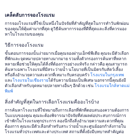
แคนาดา
เคล็ด
เคล็ดลับการจองโรงแรม
ลับ
การจองโรงแรมที่ใช่เป็นหนึ่งในปัจจัยที่สำคัญที่สุดในการทำวันพักผ่อน
การ
ของคุณให้คุ้มค่ามากที่สุด ดูวิธีค้นหาการจองที่ดีที่สุดและสิ่งที่ควรมอง
จอง
หาในโรงแรมของคุณ
โรงแรม
วิธีการจองโรงแรม
ขั้นตอนการจองนั้นง่ายมากเมื่อคุณจองผ่านเอ็กซ์พีเดีย คุณจะมีตัวเลือก
ที่พักและจุดหมายปลายทางมากมาย รวมทั้งตัวกรองการค้นหาที่หลาก
หลายเพื่อช่วยให้คุณได้สิ่งที่ต้องการอย่างแท้จริง กล่าวคือ คุณสามารถ
ค้นหาเฉพาะโรงแรมที่มีสระว่ายน้ำ นโยบายที่เป็นมิตรกับสัตว์เลี้ยง
หรือสิ่งอำนวยความสะดวกที่เหมาะกับครอบครัว
โรงแรมในกรุงเทพ
และ
โรงแรมในเชียงราย
ได้รับความนิยมเป็นพิเศษ นอกจากนี้คุณยังมี
ตัวเลือกสำหรับจุดหมายปลายทางอื่นๆ อีกด้วย เช่น
โรงแรมใกล้หาดแม่
พิมพ์
สิ่งสำคัญที่สุดในการเลือกโรงแรมคืออะไรบ้าง
การค้นหาโรงแรมที่ใช่หมายถึงการเลือกที่พักที่ตอบสนองความต้องการ
ในแบบของคุณ คุณจะต้องพิจารณาปัจจัยที่ส่งผลต่อประสบการณ์การ
เข้าพักในโรงแรมทุกประการ ลองนึกถึงสิ่งอำนวยความสะดวกที่คุณ
ต้องการ คุณจะมีตัวเลือกสำหรับสระว่ายน้ำและศูนย์ออกกำลังกายใน
โรงแรมทั่วประเทศและต่างประเทศ สถานที่ตั้งยังมีบทบาทสำคัญต่อ