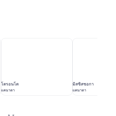
ค้นหาที่
เที่ยวที่ใช่
สำหรับทริป
หน้า
โตรอนโต
มิสซิสซอกา
โต
มิสซิส
โตรอนโต
มิสซิสซอกา
รอน
ซอกา
แคนาดา
แคนาดา
โต
แคนาดา
แคนาดา