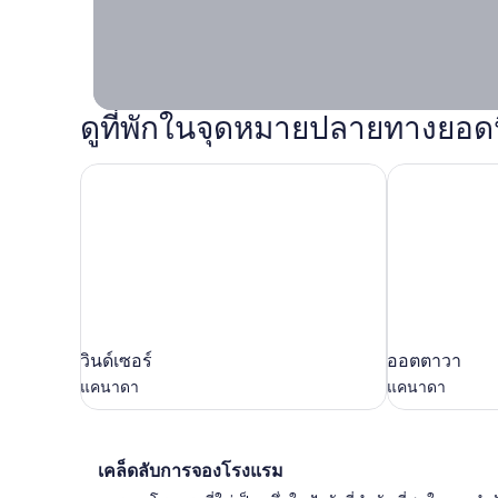
คุณมีอิสระ
ในการ
เปลี่ยนแปลง
การเดินทาง
ดูที่พักในจุดหมายปลายทางยอด
วินด์เซอร์
ออตตาวา
วิน
ออตตาวา
วินด์เซอร์
ออตตาวา
ด์
แคนาดา
แคนาดา
แคนาดา
เซอร์
แคนาดา
เคล็ด
เคล็ดลับการจองโรงแรม