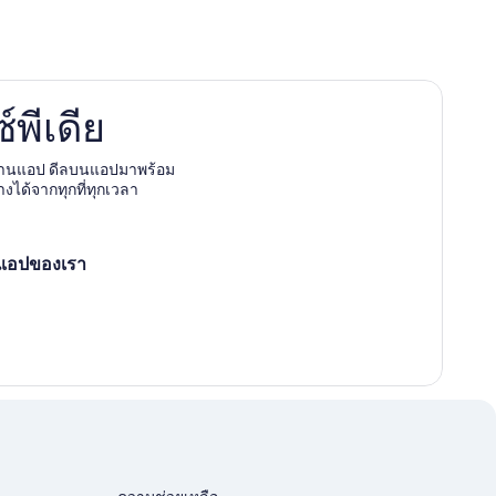
พีเดีย
ผ่านแอป ดีลบนแอปมาพร้อม
างได้จากทุกที่ทุกเวลา
ดแอปของเรา