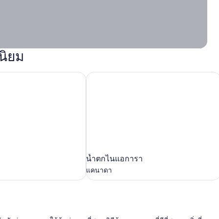
นิยม
น้ำตกไนแอการา
น้ำตก
น้ำตกไนแอการา
ไน
แคนาดา
แอ
การา
แคนาดา