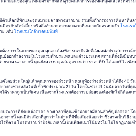
ันพักผ่อนของคุณให้คุ้มค่ามากที่สุด ดูวิธีค้นหาการจองที่ดีที่สุดและสิ่งที
มีตัวเลือกที่พักและจุดหมายปลายทางมากมาย รวมทั้งตัวกรองการค้นหาที่หลากหล
มิตรกับสัตว์เลี้ยง หรือสิ่งอำนวยความสะดวกที่เหมาะกับครอบครัว
โรงแรม
้วย เช่น
โรงแรมใกล้หาดแม่พิมพ์
วามต้องการในแบบของคุณ คุณจะต้องพิจารณาปัจจัยที่ส่งผลต่อประสบการณ์
ะศูนย์ออกกำลังกายในโรงแรมทั่วประเทศและต่างประเทศ สถานที่ตั้งยังมีบ
อชายหาด นอกจากนี้ คุณยังควรหาจุดสมดุลระหว่างราคาที่รับได้และรีวิวเชิงบวก 
 แต่โดยส่วนใหญ่แล้วคุณควรจองล่วงหน้า คุณดูห้องว่างล่วงหน้าได้ถึง 40 ว
ะอย่างยิ่งช่วงหลังวันที่เข้าพักประมาณ 21 วัน โดยในช่วง 21 วันนับจากวันที
อาจได้ราคาถูกเป็นพิเศษ เนื่องจากโรงแรมต้องการปล่อยจองห้องพักไม่กี่ห้องสุด
ายประการที่ส่งผลต่อราคา ช่วงเวลาที่คุณเข้าพักอาจมีส่วนสำคัญต่อราคา โดยร
นอกจากนี้ คุณมีตัวเลือกที่ถูกกว่าในย่านที่มีชื่อเสียงน้อยกว่า ซึ่งอาจเป็นว
ไรก็ตาม โปรดทราบว่าปัจจัยเหล่านี้เป็นเพียงแนวโน้มทั่วไป ไม่ใช่กฎเกณฑ์