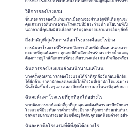
ลับ
การจองโรงแรมที่ใช่เป็นหนึ่งในปัจจัยที่สำคัญที่สุดในการทำว
การ
วิธีการจองโรงแรม
จอง
ขั้นตอนการจองนั้นง่ายมากเมื่อคุณจองผ่านเอ็กซ์พีเดีย คุณจะ
คุณสามารถค้นหาเฉพาะโรงแรมที่มีสระว่ายน้ำ นโยบายที่เป็น
โรงแรม
นอกจากนี้คุณยังมีตัวเลือกสำหรับจุดหมายปลายทางอื่นๆ อีกด
สิ่งสำคัญที่สุดในการเลือกโรงแรมคืออะไรบ้าง
การค้นหาโรงแรมที่ใช่หมายถึงการเลือกที่พักที่ตอบสนองค
สะดวกที่คุณต้องการ คุณจะมีตัวเลือกสำหรับสระว่ายน้ำแล
ต้องการอยู่ใกล้กับสถานที่ท่องเที่ยวบางแห่ง เช่น ตัวเมืองหรื
ฉันควรจองโรงแรมล่วงหน้านานแค่ไหน
บางครั้งคุณสามารถจองโรงแรมได้ช้าที่สุดคือวันก่อนเช็กอิน
ได้อีกด้วย ราคามักจะลดลงเมื่อใกล้ถึงวันที่เข้าพัก โดยเฉพา
นั้นก็เพิ่มขึ้นชั่วครู่และลดลงอีกครั้ง การจองในนาทีสุดท้าย
ฉันจะค้นหาโรงแรมที่ถูกที่สุดได้อย่างไร
หากต้องการหาห้องพักที่ถูกที่สุด คุณจะต้องพิจารณาปัจจัยหล
โรงแรมที่มีระดับดาวต่ำกว่าก็จะมีราคาที่ถูกกว่าด้วยเช่นกัน 
จุดหมายปลายทางยอดนิยมซึ่งอยู่ติดกับจุดยอดนิยมต่างๆ อย่าง
ฉันจะหาดีลโรงแรมที่ดีที่สุดได้อย่างไร