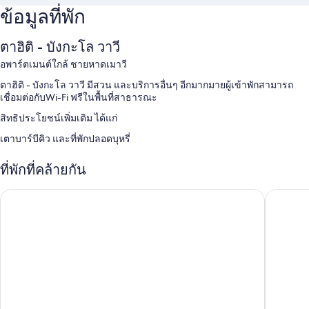
ข้อมูลที่พัก
ตาฮิติ - บังกะโล วาวี
อพาร์ตเมนต์ใกล้ ชายหาดเมาวี
ตาฮิติ - บังกะโล วาวี มีสวน และบริการอื่นๆ อีกมากมายผู้เข้าพักสามารถ
เชื่อมต่อกับWi-Fi ฟรีในพื้นที่สาธารณะ
สิทธิประโยชน์เพิ่มเติม ได้แก่
เตาบาร์บีคิว และที่พักปลอดบุหรี่
ที่พักที่คล้ายกัน
เทเมนิโน วิลลา โคมาโก เฮาส์ริมทะเล
เทเมนิโน 