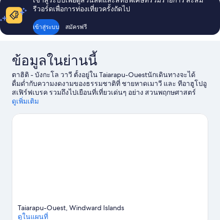
เข้าสู่ระบบเพื่อดูส่วนลดและสิทธิพิเศษที่ร่วมรายการ สะสม
รีวอร์ดเพื่อการท่องเที่ยวครั้งถัดไป
เข้าสู่ระบบ
สมัครฟรี
ข้อมูลในย่านนี้
ตาฮิติ - บังกะโล วาวี ตั้งอยู่ใน Taiarapu-Ouestนักเดินทางจะได้
ดื่มด่ำกับความงดงามของธรรมชาติที่ ชายหาดเมาวี และ ทีอาฮูโปอู
สเฟิร์ฟเบรค รวมถึงไปเยือนที่เที่ยวเด่นๆ อย่าง สวนพฤกษศาสตร์
แฮร์ริสันสมิธ และ สวนพฤกษศาสตร์
ดูเพิ่มเติม
ดูคู่มือท่องเที่ยว Taiarapu-
Ouest
ดูอพาร์ตเมนต์เพิ่มเติมใน Taiarapu-Ouest
Taiarapu-Ouest, Windward Islands
ดูในแผนที่