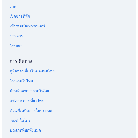
ต
บ
รั
งาน
า
V
บ
ฮิ
a
ต
เปิดขายที่พัก
ติ
n
า
i
ฮิ
เข้าร่วมเป็นพาร์ทเนอร์
r
ติ
a
ไ
ข่าวสาร
L
อ
โฆษณา
o
ที
d
ไ
g
อ
การเดินทาง
e
คู่มือท่องเที่ยวในประเทศไทย
โรงแรมในไทย
บ้านพักตากอากาศในไทย
แพ็คเกจท่องเที่ยวไทย
ตั๋วเครื่องบินภายในประเทศ
รถเช่าในไทย
ประเภทที่พักทั้งหมด