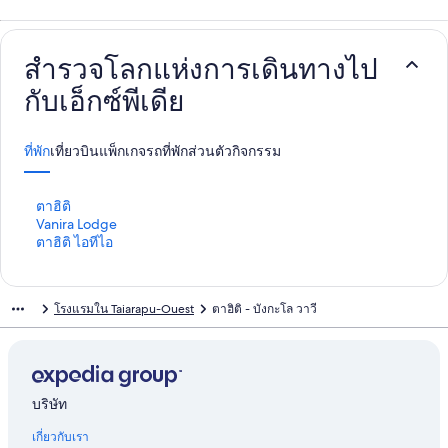
สำรวจโลกแห่งการเดินทางไป
กับเอ็กซ์พีเดีย
ที่พัก
เที่ยวบิน
แพ็กเกจ
รถ
ที่พักส่วนตัว
กิจกรรม
ลิ
ตาฮิติ
ง
ลิ
Vanira Lodge
ก์
ง
ลิ
ตาฮิติ ไอทีไอ
ม
ก์
ง
า
ม
ก์
ต
า
ม
โรงแรมใน Taiarapu-Ouest
ตาฮิติ - บังกะโล วาวี
ร
ต
า
ฐ
ร
ต
า
ฐ
ร
น
า
ฐ
สำ
น
า
ห
สำ
น
บริษัท
รั
ห
สำ
เกี่ยวกับเรา
บ
รั
ห