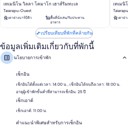
เท
เท
เทเมนิโน วิลลา โคมาโก เฮาส์ริมทะเล
เทเมนิโ
เม
เม
Taiarapu-Ouest
Taiarap
นิโน
นิโน
เตาย่างบาร์บีคิว
พื้นที่นั่งเล่น/รับประทาน
เตาย่า
วิลลา
พิ
อาหาร
โค
ฮิติ
มาโก
บังกะโล
เปรียบเทียบที่พักที่คล้ายกัน
เฮา
ส่วน
ส์
ตัว
ข้อมูลเพิ่มเติมเกี่ยวกับที่พักนี้
ริม
Taiarapu
ทะเล
Ouest
Taiarapu-
นโยบายการเข้าพัก
Ouest
เช็กอิน
เช็กอินได้ตั้งแต่เวลา: 14:00 น., เช็กอินได้จนถึงเวลา: 18:00 น.
อายุผู้เข้าพักขั้นต่ำที่สามารถเช็กอิน: 25 ปี
เช็กเอาต์
เช็กเอาต์: 11:00 น.
คำแนะนำพิเศษสำหรับการเช็กอิน