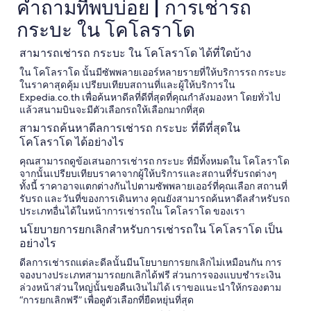
คำถามที่พบบ่อย | การเช่ารถ
กระบะ ใน โคโลราโด
สามารถเช่ารถ กระบะ ใน โคโลราโด ได้ที่ใดบ้าง
ใน โคโลราโด นั้นมีซัพพลายเออร์หลายรายที่ให้บริการรถ กระบะ
ในราคาสุดคุ้ม เปรียบเทียบสถานที่และผู้ให้บริการใน
Expedia.co.th เพื่อค้นหาดีลที่ดีที่สุดที่คุณกำลังมองหา โดยทั่วไป
แล้วสนามบินจะมีตัวเลือกรถให้เลือกมากที่สุด
สามารถค้นหาดีลการเช่ารถ กระบะ ที่ดีที่สุดใน
โคโลราโด ได้อย่างไร
คุณสามารถดูข้อเสนอการเช่ารถ กระบะ ที่มีทั้งหมดใน โคโลราโด
จากนั้นเปรียบเทียบราคาจากผู้ให้บริการและสถานที่รับรถต่างๆ
ทั้งนี้ ราคาอาจแตกต่างกันไปตามซัพพลายเออร์ที่คุณเลือก สถานที่
รับรถ และวันที่ของการเดินทาง คุณยังสามารถค้นหาดีลสำหรับรถ
ประเภทอื่นได้ในหน้าการเช่ารถใน โคโลราโด ของเรา
นโยบายการยกเลิกสำหรับการเช่ารถใน โคโลราโด เป็น
อย่างไร
ดีลการเช่ารถแต่ละดีลนั้นมีนโยบายการยกเลิกไม่เหมือนกัน การ
จองบางประเภทสามารถยกเลิกได้ฟรี ส่วนการจองแบบชำระเงิน
ล่วงหน้าส่วนใหญ่นั้นขอคืนเงินไม่ได้ เราขอแนะนำให้กรองตาม
“การยกเลิกฟรี” เพื่อดูตัวเลือกที่ยืดหยุ่นที่สุด