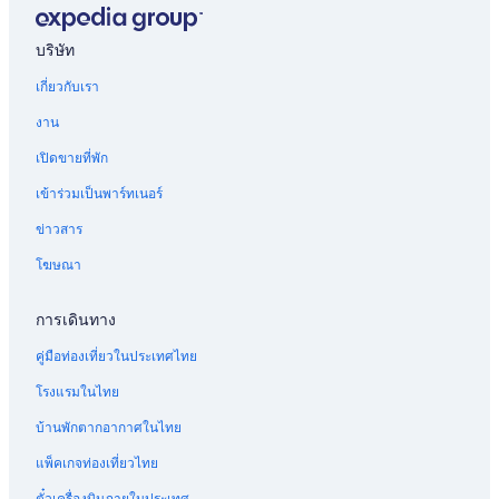
บริษัท
เกี่ยวกับเรา
งาน
เปิดขายที่พัก
เข้าร่วมเป็นพาร์ทเนอร์
ข่าวสาร
โฆษณา
การเดินทาง
คู่มือท่องเที่ยวในประเทศไทย
โรงแรมในไทย
บ้านพักตากอากาศในไทย
แพ็คเกจท่องเที่ยวไทย