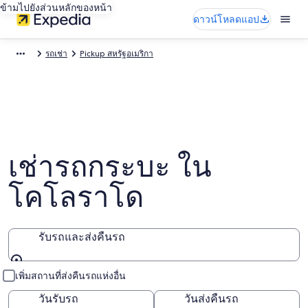
ข้ามไปยังส่วนหลักของหน้า
ดาวน์โหลดแอป
รถเช่า
Pickup สหรัฐอเมริกา
เช่ารถกระบะ ใน
โคโลราโด
รับรถและส่งคืนรถ
รับรถและส่งคืนรถ
เพิ่มสถานที่ส่งคืนรถแห่งอื่น
วันรับรถ
วันส่งคืนรถ