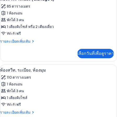
พัก,
ภาพถ่าย
85 ตารางเมตร
ระเบียง
ทั้งหมด
(Claridge's)
1 ห้องนอน
ของ
พักได้ 3 คน
ห้อง
1 เตียงคิงไซส์ หรือ 2 เตียงเดี่ยว
Wi-Fi ฟรี
สวีท,
ราย
รายละเอียดเพิ่มเติม
ระเบียง
ละเอียด
(Claridge's)
เพิ่ม
เลือกวันที่เพื่อดูราคา
เติม
เกี่ยว
กับ
ห้องสวีท, ระเบียง, ห้องมุม | บริเวณนั่งเ
เปิด
6
ห้อง
ห้องสวีท, ระเบียง, ห้องมุม
สวี
ภาพถ่าย
110 ตารางเมตร
ท,
ทั้งหมด
ระเบียง
1 ห้องนอน
(Claridge's)
ของ
พักได้ 3 คน
ห้อง
1 เตียงคิงไซส์
Wi-Fi ฟรี
สวีท,
ราย
รายละเอียดเพิ่มเติม
ระเบียง,
ละเอียด