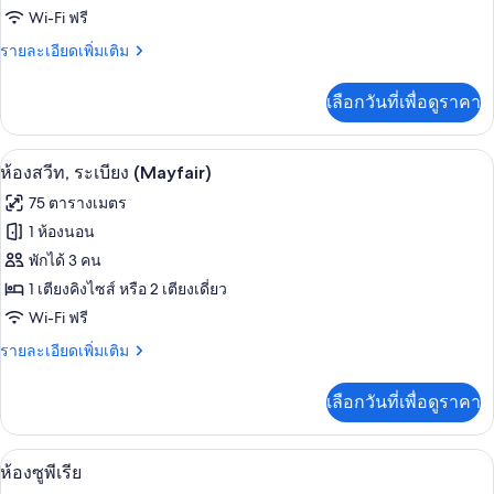
Wi-Fi ฟรี
สวีท
(Claridge's)
ราย
รายละเอียดเพิ่มเติม
ละเอียด
เพิ่ม
เลือกวันที่เพื่อดูราคา
เติม
เกี่ยว
กับ
ห้องสวีท, ระเบียง (Mayfair) | เครื่องนอน
เปิด
6
ห้อง
ห้องสวีท, ระเบียง (Mayfair)
สวี
ภาพถ่าย
75 ตารางเมตร
ท
ทั้งหมด
(Claridge's)
1 ห้องนอน
ของ
พักได้ 3 คน
ห้อง
1 เตียงคิงไซส์ หรือ 2 เตียงเดี่ยว
Wi-Fi ฟรี
สวีท,
ราย
รายละเอียดเพิ่มเติม
ระเบียง
ละเอียด
(Mayfair)
เพิ่ม
เลือกวันที่เพื่อดูราคา
เติม
เกี่ยว
กับ
ห้องซูพีเรีย | เครื่องนอนระดับพรีเมียม, ม
เปิด
4
ห้อง
ห้องซูพีเรีย
สวี