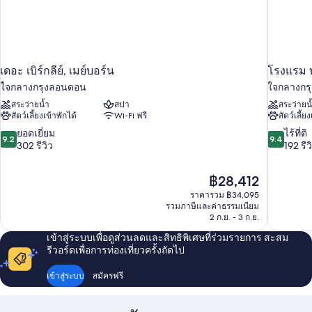
เดอะ เบิร์กลีย์, เมย์บอร์น
โรงแรม 
ใจกลางกรุงลอนดอน
ใจกลางกร
สระว่ายน้ำ
สปา
สระว่ายน
สัตว์เลี้ยงเข้าพักได้
Wi-Fi ฟรี
สัตว์เลี้ย
9.2
9.4
ยอดเยี่ยม
ไร้ที่ติ
9.2
9.4
จาก
จาก
302 รีวิว
192 รีว
10,
10,
ยอด
ไร้
ราคา
฿28,412
เยี่ยม,
ที่
ปัจจุบัน
302
ติ,
ราคารวม ฿34,095
คือ
รวมภาษีและค่าธรรมเนียม
รีวิว
192
฿28,412
2 ก.ย. - 3 ก.ย.
รีวิว
เข้าสู่ระบบเพื่อดูส่วนลดและสิทธิพิเศษที่ร่วมรายการ สะสม
รีวอร์ดเพื่อการท่องเที่ยวครั้งถัดไป
เข้าสู่ระบบ
สมัครฟรี