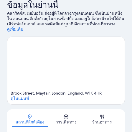
ข้อมูลในย่านนี้
คลาริดจ์ส, เมย์บอร์น ตั้งอยู่ที่ ใจกลางกรุงลอนดอน ซึ่งเป็นย่านหนึ่ง
ใน ลอนดอน อีกทั้งยังอยู่ในย่านช้อปปิ้ง และอยู่ใกล้สถานีรถไฟใต้ดิน
เฮิร์ทฟอร์ดเฮาส์ และ หอศิลป์แห่งชาติ คือสถานที่ท่องเที่ยวทาง
วัฒนธรรมที่ไม่ควรพลาดในย่านนี้ ส่วนแลนด์มาร์คสำคัญคือ รอยัล
ดูเพิ่มเติม
โอเปร่า เฮ้าส์ และ อาคารฮอร์ส การ์ดส์ Sotheby’s และ เซลฟริดจ์
เป็นสถานที่แนะนำอีกสองแห่งที่ไม่ควรพลาด
ดูคู่มือท่องเที่ยว
ลอนดอน
Brook Street, Mayfair, London, England, W1K 4HR
ดูในแผนที่
แผนที่
สถานที่ใกล้เคียง
การเดินทาง
ร้านอาหาร