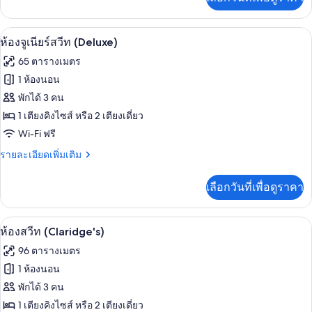
เติม
เกี่ยว
กับ
ห้องจูเนียร์สวีท (Deluxe) | เครื่องนอนระ
เปิด
5
สตู
ห้องจูเนียร์สวีท (Deluxe)
ดิ
ภาพถ่าย
65 ตารางเมตร
โอ
ทั้งหมด
(Claridge's)
1 ห้องนอน
ของ
พักได้ 3 คน
ห้อง
1 เตียงคิงไซส์ หรือ 2 เตียงเดี่ยว
Wi-Fi ฟรี
จู
ราย
รายละเอียดเพิ่มเติม
เนียร์
ละเอียด
สวีท
เพิ่ม
เลือกวันที่เพื่อดูราคา
เติม
(Deluxe)
เกี่ยว
กับ
ห้องสวีท (Claridge's) | บริเวณนั่งเล่น |
เปิด
5
ห้อง
ห้องสวีท (Claridge's)
จู
ภาพถ่าย
96 ตารางเมตร
เนียร์
ทั้งหมด
สวี
1 ห้องนอน
ท
ของ
พักได้ 3 คน
(Deluxe)
ห้อง
1 เตียงคิงไซส์ หรือ 2 เตียงเดี่ยว