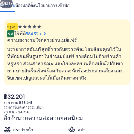
น้า
123+
ภาพรวม
ห้องพัก
ที่ตั้ง
นโยบายการเข้าพัก
หรูหรา
ที่พัก
ไร้ที่ติ
584 รีวิว
9.6
5.0
ความสง่างามใจกลางย่านเมย์แฟร์
ดาว
บรรยากาศอันบริสุทธิ์ราวกับสวรรค์จะโอบล้อมคุณไว้ใน
ที่พักผ่อนที่หรูหราในย่านเมย์แฟร์ รายล้อมไปด้วยร้านค้า
หรูหรา สวนสาธารณะ และโรงละคร เพลิดเพลินไปกับชา
บริเวณภายนอก
ยามบ่ายอันรื่นเริงพร้อมกับคณะนักร้องประสานเสียง และ
จิบแชมเปญและผลไม้เมื่อเดินทางมาถึง
ราคา
฿32,201
ปัจจุบัน
ราคารวม ฿38,641
฿32,201
รวมภาษีและค่าธรรมเนียม
23 ส.ค. - 24 ส.ค.
สิ่งอำนวยความสะดวกยอดนิยม
สระว่ายน้ำ
สปา