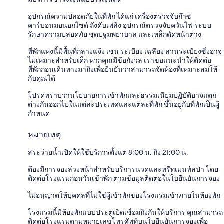
อุปกรณ์ความปลอดภัยในที่พัก ได้แก่ เครื่องตรวจจับก๊าซ
คาร์บอนมอนอกไซด์ ถังดับเพลิง อุปกรณ์ตรวจจับควันไฟ ระบบ
รักษาความปลอดภัย ชุดปฐมพยาบาล และเหล็กดัดหน้าต่าง
ที่พักแห่งนี้มีพื้นที่กลางแจ้ง เช่น ระเบียง เฉลียง ลานระเบียงซึ่งอาจ
ไม่เหมาะสำหรับเด็ก หากคุณมีข้อกังวล เราขอแนะนำให้ติดต่อ
ที่พักก่อนเดินทางมาถึงเพื่อยืนยันว่าสามารถจัดห้องที่เหมาะสมให้
กับคุณได้
โปรดทราบว่านโยบายการเข้าพักและธรรมเนียมปฏิบัติอาจแตก
ต่างกันออกไปในแต่ละประเทศและแต่ละที่พัก ขึ้นอยู่กับที่พักเป็นผู้
กำหนด
หมายเหตุ
สระว่ายน้ำเปิดให้ใช้บริการตั้งแต่ 8:00 น. ถึง 21:00 น.
ต้องมีการจองล่วงหน้าสำหรับบริการนวดและทรีทเมนท์สปา โดย
ติดต่อโรงแรมก่อนวันเข้าพัก ตามข้อมูลติดต่อในใบยืนยันการจอง
ไม่อนุญาตให้บุคคลที่ไม่ใช่ผู้เข้าพักของโรงแรมเข้าภายในห้องพัก
โรงแรมนี้มีห้องพักแบบประตูเปิดเชื่อมถึงกันให้บริการ คุณสามารถ
ติดต่อโรงแรมตามหมายเลขโทรศัพท์บนใบยืนยันการจองเพื่อ