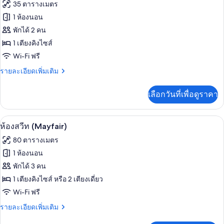
ภาพถ่าย
35 ตารางเมตร
ท,
ทั้งหมด
ระเบียง
1 ห้องนอน
(Mayfair)
ของ
พักได้ 2 คน
ห้อง
1 เตียงคิงไซส์
Wi-Fi ฟรี
ซู
ราย
รายละเอียดเพิ่มเติม
พี
ละเอียด
เรีย
เพิ่ม
เลือกวันที่เพื่อดูราคา
เติม
เกี่ยว
กับ
ห้องสวีท (Mayfair) | เครื่องนอนระดับพรีเ
เปิด
5
ห้อง
ห้องสวีท (Mayfair)
ซู
ภาพถ่าย
80 ตารางเมตร
พี
ทั้งหมด
เรีย
1 ห้องนอน
ของ
พักได้ 3 คน
ห้อง
1 เตียงคิงไซส์ หรือ 2 เตียงเดี่ยว
Wi-Fi ฟรี
สวีท
(Mayfair)
ราย
รายละเอียดเพิ่มเติม
ละเอียด