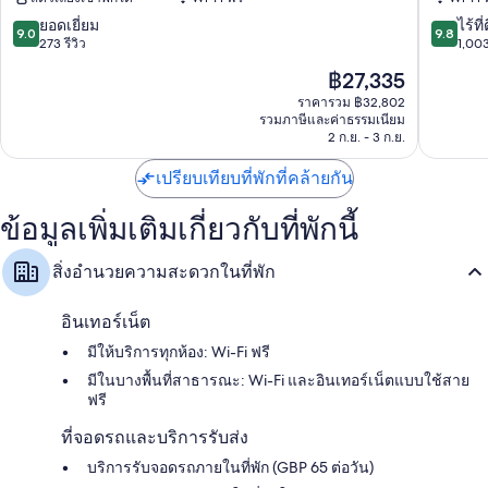
เรียน
ใจกลาง
ระดับพรีเมียม พร้อมด้วยสิทธิพิเศษอย่าง พื้นที่ทำงานแบบใช้แล็ปท็อป และ
เต็ล
กรุง
9.0
9.8
ยอดเยี่ยม
ไร้ที่
เครื่องปรับอากาศ
9.0
9.8
ไฮด์
ลอนดอ
จาก
จาก
273 รีวิว
1,003
พาร์
สิ่งอำนวยความสะดวกเพิ่มเติมภายในห้องพักได้แก่
10,
10,
ราคา
฿27,335
ค,
ยอด
ไร้
ปัจจุบัน
รองเท้าใส่ในห้องสำหรับเด็กและบริการดูแลเด็ก
ลอนดอน
เยี่ยม,
ที่
ราคารวม ฿32,802
คือ
ใจกลาง
รวมภาษีและค่าธรรมเนียม
273
ติ,
ห้องน้ำพร้อมของใช้ในห้องน้ำระดับพรีเมียมและโถสุขภัณฑ์แบบบิเดต์
฿27,335
2 ก.ย. - 3 ก.ย.
กรุง
รีวิว
1,003
ทีวีจอแอลอีดีพร้อม ช่องดาวเทียม
ลอนดอน
รีวิว
เปรียบเทียบที่พักที่คล้ายกัน
ตู้เสื้อผ้า, เครื่องทำความร้อน และบริการทำความสะอาดทุกวัน
ข้อมูลเพิ่มเติมเกี่ยวกับที่พักนี้
สิ่งอำนวยความสะดวกในที่พัก
อินเทอร์เน็ต
มีให้บริการทุกห้อง: Wi-Fi ฟรี
มีในบางพื้นที่สาธารณะ: Wi-Fi และอินเทอร์เน็ตแบบใช้สาย
ฟรี
ที่จอดรถและบริการรับส่ง
บริการรับจอดรถภายในที่พัก (GBP 65 ต่อวัน)