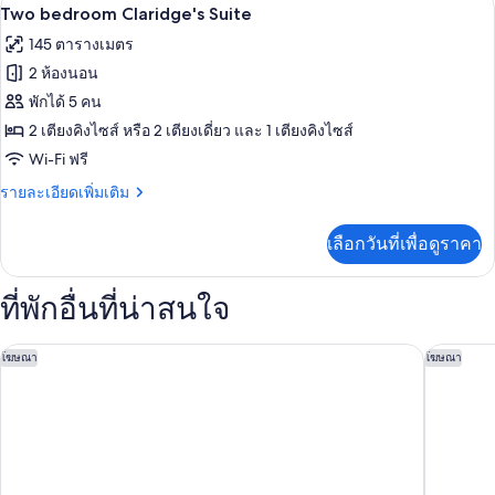
Two bedroom Claridge's Suite | เครื่องน
เปิด
4
Two
Two bedroom Claridge's Suite
bedroom
ภาพถ่าย
145 ตารางเมตร
Mayfair
ทั้งหมด
Suite
2 ห้องนอน
ของ
พักได้ 5 คน
Two
2 เตียงคิงไซส์ หรือ 2 เตียงเดี่ยว และ 1 เตียงคิงไซส์
bedroom
Wi-Fi ฟรี
Claridge's
ราย
รายละเอียดเพิ่มเติม
Suite
ละเอียด
เพิ่ม
เลือกวันที่เพื่อดูราคา
เติม
เกี่ยว
กับ
ที่พักอื่นที่น่าสนใจ
Two
bedroom
Claridge's
เดอะ เบิร์กลีย์, เมย์บอร์น
โรงแรม 
โฆษณา
โฆษณา
Suite