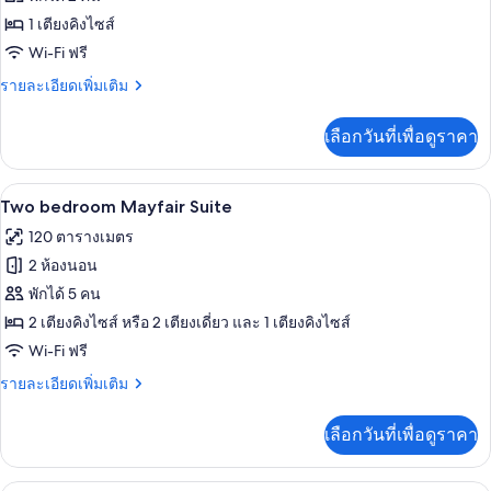
Brook
1 เตียงคิงไซส์
Suite
Wi-Fi ฟรี
ราย
รายละเอียดเพิ่มเติม
ละเอียด
เพิ่ม
เลือกวันที่เพื่อดูราคา
เติม
เกี่ยว
กับ
Two bedroom Mayfair Suite | เครื่องนอน
เปิด
5
Brook
Two bedroom Mayfair Suite
Suite
ภาพถ่าย
120 ตารางเมตร
ทั้งหมด
2 ห้องนอน
ของ
พักได้ 5 คน
Two
2 เตียงคิงไซส์ หรือ 2 เตียงเดี่ยว และ 1 เตียงคิงไซส์
bedroom
Wi-Fi ฟรี
Mayfair
ราย
รายละเอียดเพิ่มเติม
Suite
ละเอียด
เพิ่ม
เลือกวันที่เพื่อดูราคา
เติม
เกี่ยว
กับ