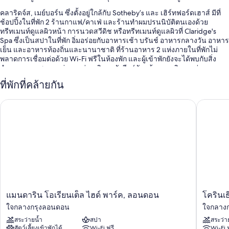
คลาริดจ์ส, เมย์บอร์น ซึ่งตั้งอยู่ใกล้กับ Sotheby’s และ เฮิร์ทฟอร์ดเฮาส์ มีที่
ช้อปปิ้งในที่พัก 2 ร้านกาแฟ/คาเฟ่ และร้านทำผมปรนนิบัติตนเองด้วย
ทรีทเมนท์ดูแลผิวหน้า การนวดสวีดิช หรือทรีทเมนท์ดูแลผิวที่ Claridge's
Spa ซึ่งเป็นสปาในที่พัก อิ่มอร่อยกับอาหารเช้า บรันช์ อาหารกลางวัน อาหาร
เย็น และอาหารท้องถิ่นและนานาชาติ ที่ร้านอาหาร 2 แห่งภายในที่พักไม่
พลาดการเชื่อมต่อด้วย Wi-Fi ฟรีในห้องพัก และผู้เข้าพักยังจะได้พบกับสิ่ง
อำนวยความสะดวกต่างๆ เช่น บริการซักรีด/ซักแห้งและบริการเช่ารถ
ภายในที่พัก
ที่พักที่คล้ายกัน
สิทธิประโยชน์เพิ่มเติม ได้แก่
แมนดาริน โอเรียนเต็ล ไฮด์ พาร์ค, ลอนดอน
โครินเธี
สระว่ายน้ำในร่มพร้อมด้วยเก้าอี้อาบแดด
อาหารเช้าแบบอังกฤษ (มีค่าบริการ), บริการรับจอดรถ (คิดค่าบริการ)
และบริการเช็กเอาต์ด่วน
บริการดูแลเด็ก (คิดค่าบริการ), ฝ่ายต้อนรับ 24 ชั่วโมง และพนักงานเปิด
ประตู/ยกกระเป๋า
พนักงานที่พูดได้หลายภาษา, ห้องนวด/ทรีทเมนท์ และหนังสือพิมพ์ฟรี
ผู้เข้าพักต่างประทับใจพนักงานที่ให้ความช่วยเหลือที่ดี
แมน
โค
แมนดาริน โอเรียนเต็ล ไฮด์ พาร์ค, ลอนดอน
โครินเ
สิ่งอำนวยความสะดวกในห้องพัก
ดา
ริน
ใจกลางกรุงลอนดอน
ใจกลาง
ริน
เธีย
ห้องพักทั้งหมด 269 ห้องเป็นห้องที่ตกแต่งพิเศษโดยเฉพาะ ซึ่งมีสิ่งอำนวย
สระว่ายน้ำ
สปา
สระว่า
โอ
ลอนดอ
ความสะดวกที่สะดวกสบาย เช่น รูมเซอร์วิส 24 ชั่วโมง และเครื่องนอน
สัตว์เลี้ยงเข้าพักได้
Wi-Fi ฟรี
Wi-Fi 