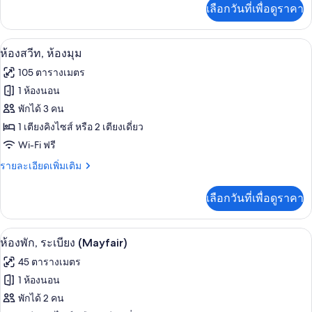
เพิ่ม
เลือกวันที่เพื่อดูราคา
เติม
เกี่ยว
กับ
ห้องสวีท, ห้องมุม | เครื่องนอนระดับพรีเม
เปิด
5
ห้อง
ห้องสวีท, ห้องมุม
สวี
ภาพถ่าย
105 ตารางเมตร
ท
ทั้งหมด
(Mayfair)
1 ห้องนอน
ของ
พักได้ 3 คน
ห้อง
1 เตียงคิงไซส์ หรือ 2 เตียงเดี่ยว
Wi-Fi ฟรี
สวีท,
ราย
รายละเอียดเพิ่มเติม
ห้อง
ละเอียด
มุม
เพิ่ม
เลือกวันที่เพื่อดูราคา
เติม
เกี่ยว
กับ
ห้องพัก, ระเบียง (Mayfair) | สิ่งอำนว
เปิด
5
ห้อง
ห้องพัก, ระเบียง (Mayfair)
สวี
ภาพถ่าย
45 ตารางเมตร
ท,
ทั้งหมด
ห้อง
1 ห้องนอน
มุม
ของ
พักได้ 2 คน