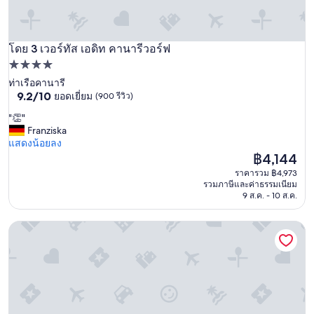
r
e
c
i
โดย 3 เวอร์ทัส เอดิท คานารีวอร์ฟ
เวอร์ทัส เอดิท คานารีวอร์ฟ
a
ที่พัก
t
4.0
ท่าเรือคานารี
e
9.2
9.2/10
ยอดเยี่ยม
(900 รีวิว)
ดาว
d
จาก
h
"
"👏"
10,
a
👏
Franziska
ยอด
v
"
แสดงน้อยลง
เยี่ยม,
i
ราคา
฿4,144
(900
n
ปัจจุบัน
รีวิว)
ราคารวม ฿4,973
g
คือ
รวมภาษีและค่าธรรมเนียม
a
฿4,144
9 ส.ค. - 10 ส.ค.
k
i
t
โคฟ แคนนอน สตรีท
c
h
e
n
a
n
d