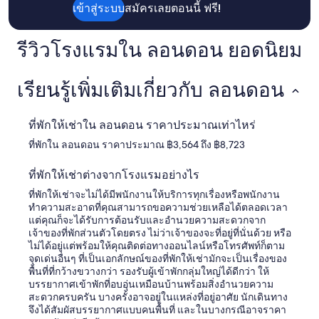
ว่าง
เข้าสู่ระบบ
สมัครเลยตอนนี้ ฟรี!
อาจ
มี
การ
รีวิวโรงแรมใน ลอนดอน ยอดนิยม
เปลี่ยนแปลง
อาจ
มี
เรียนรู้เพิ่มเติมเกี่ยวกับ ลอนดอน
ข้อ
กำหนด
เพิ่ม
ที่พักให้เช่าใน ลอนดอน ราคาประมาณเท่าไหร่
เติม
ที่พักใน ลอนดอน ราคาประมาณ ฿3,564 ถึง ฿8,723
ที่พักให้เช่าต่างจากโรงแรมอย่างไร
ที่พักให้เช่าจะไม่ได้มีพนักงานให้บริการทุกเรื่องหรือพนักงาน
ทำความสะอาดที่คุณสามารถขอความช่วยเหลือได้ตลอดเวลา
แต่คุณก็จะได้รับการต้อนรับและอำนวยความสะดวกจาก
เจ้าของที่พักส่วนตัวโดยตรง ไม่ว่าเจ้าของจะที่อยู่ที่นั่นด้วย หรือ
ไม่ได้อยู่แต่พร้อมให้คุณติดต่อทางออนไลน์หรือโทรศัพท์ก็ตาม
จุดเด่นอื่นๆ ที่เป็นเอกลักษณ์ของที่พักให้เช่ามักจะเป็นเรื่องของ
พื้นที่ที่กว้างขวางกว่า รองรับผู้เข้าพักกลุ่มใหญ่ได้ดีกว่า ให้
บรรยากาศเข้าพักที่อบอุ่นเหมือนบ้านพร้อมสิ่งอำนวยความ
สะดวกครบครัน บางครั้งอาจอยู่ในแหล่งที่อยู่อาศัย นักเดินทาง
จึงได้สัมผัสบรรยากาศแบบคนพื้นที่ และในบางกรณีอาจราคา