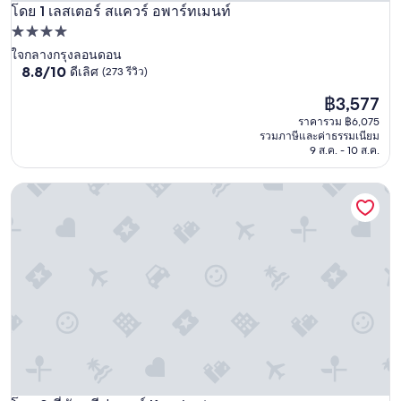
โดย 1 เลสเตอร์ สแควร์ อพาร์ทเมนท์
เลสเตอร์ สแควร์ อพาร์ทเมนท์
ที่พัก
4.0
ใจกลางกรุงลอนดอน
8.8
8.8/10
ดีเลิศ
(273 รีวิว)
ดาว
จาก
ราคา
฿3,577
10,
ปัจจุบัน
ดี
ราคารวม ฿6,075
คือ
เลิศ,
รวมภาษีและค่าธรรมเนียม
฿3,577
(273
9 ส.ค. - 10 ส.ค.
รีวิว)
ที่พักคลีฟแลนด์ Kensington