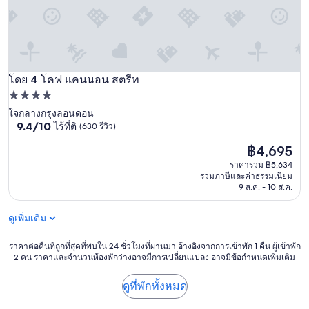
a
n
m
&
s
r
โดย 4 โคฟ แคนนอน สตรีท
โคฟ แคนนอน สตรีท
i
ที่พัก
g
h
4.0
ใจกลางกรุงลอนดอน
t
9.4
9.4/10
ไร้ที่ติ
(630 รีวิว)
ดาว
a
จาก
t
ราคา
฿4,695
10,
t
ปัจจุบัน
ไร้
ราคารวม ฿5,634
h
คือ
ที่
รวมภาษีและค่าธรรมเนียม
e
฿4,695
ติ,
9 ส.ค. - 10 ส.ค.
e
(630
n
รีวิว)
ดูเพิ่มเติม
t
r
ราคา
a
ราคาต่อคืนที่ถูกที่สุดที่พบใน 24 ชั่วโมงที่ผ่านมา อ้างอิงจากการเข้าพัก 1 คืน ผู้เข้าพัก
2 คน ราคาและจำนวนห้องพักว่างอาจมีการเปลี่ยนแปลง อาจมีข้อกำหนดเพิ่มเติม
ต่อ
n
คืน
c
ที่
e
ดูที่พักทั้งหมด
ถูก
t
ที่สุด