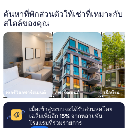
o
ที่
t
พบใน
h
ค้นหาที่พักส่วนตัวให้เช่าที่เหมาะกับ
24
e
ชั่วโมง
s
สไตล์ของคุณ
ที่
t
ผ่าน
r
ค้นหาเซอร์วิสอพาร์ตเมนต์
ค้นหาอพาร์ตเมนต์
ค้นหาเรือบ้า
มา
e
อ้างอิง
e
จาก
t
การ
t
เข้า
o
พัก
t
1
h
คืน
e
ผู้
h
เข้า
o
พัก
t
2
เซอร์วิสอพาร์ตเมนต์
อพาร์ตเมนต์
เรือบ้าน
e
คน
l
ราคา
!
และ
"
เมื่อเข้าสู่ระบบจะได้รับส่วนลดโดย
จำนวน
เฉลี่ยเพิ่มอีก 15% จากหลายพัน
ห้อง
โรงแรมที่ร่วมรายการ
พัก