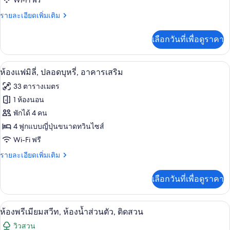
Wi-Fi ฟรี
อี
ตัว,
ชั้น
ราย
รายละเอียดเพิ่มเติม
โค
ล่าง
ละเอียด
โนมี,
เพิ่ม
เลือกวันที่เพื่อดูราคา
เติม
ปลอด
เกี่ยว
บุหรี่,
กับ
เครื่องนอนระดับพรีเมียม, ผ้านวมขนเป็ด
เปิด
13
ห้อง
ห้องแฟมิลี่, ปลอดบุหรี่, อาคารเสริม
อาคาร
อี
ภาพถ่าย
33 ตารางเมตร
โค
เสริม
ทั้งหมด
โน
1 ห้องนอน
มี,
ของ
พักได้ 4 คน
ปลอด
บุหรี่,
ห้อง
4 ฟูกแบบญี่ปุ่นขนาดทวินไซส์
อาคาร
Wi-Fi ฟรี
แฟ
เสริม
ราย
รายละเอียดเพิ่มเติม
มิ
ละเอียด
ลี่,
เพิ่ม
เลือกวันที่เพื่อดูราคา
เติม
ปลอด
เกี่ยว
บุหรี่,
กับ
เครื่องนอนระดับพรีเมียม, ผ้านวมขนเป็ด
เปิด
18
ห้อง
ห้องพรีเมียมสวีท, ห้องน้ำส่วนตัว, ติดสวน
อาคาร
แฟ
ภาพถ่าย
วิวสวน
มิ