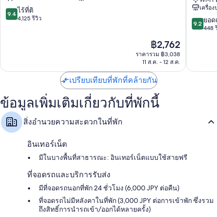
โน
ราชิ
Wi-Fi 
พรีเมียม พร้อมด้วยสิทธิพิเศษอย่าง เครื่องปรับอากาศ และบริเวณรับประทาน
เครื่อ
โนะ
ยามะ
9.4
ไร้ที่ติ
อาหารแยกเป็นสัดส่วน
9.4
เกีย
ออ
จาก
4,125 รีวิว
9.2
ยอดเ
9.2
สิ่งอำนวยความสะดวกอื่นๆ ได้แก่
ว
น
10,
จาก
448 ร
โต
เซ็น
ไร้
10,
เครื่องนอนป้องกันสารก่อภูมิแพ้, ฟูกเสริมที่นอน และผ้านวมขนเป็ด
ราคา
฿2,762
ชิ
เกีย
ที่
ยอด
ปัจจุบัน
จิโจ
วโต
ติ,
ฝักบัวนวดด้วยพลังน้ำ, โถสุขภัณฑ์แบบบิเดต์ และเสื้อคลุมอาบน้ำ
เยี่ยม,
ราคารวม ฿3,038
คือ
น้ำพุ
-
4,125
11 ส.ค. - 12 ส.ค.
สำหรับเด็ก
448
฿2,762
ร้อน
เคียว
รีวิว
รีวิว
ทีวีจอแบน 31 นิ้ว พร้อม ช่องดาวเทียม
ธรรมชาติ
ริ
เปรียบเทียบที่พักที่คล้ายกัน
เขต
ทสึ
ตู้เสื้อผ้า, บริเวณรับประทานอาหารแยกเป็นสัดส่วน และหลอดไฟแอลอี
ชิ
รี
ดี
ข้อมูลเพิ่มเติมเกี่ยวกับที่พักนี้
โม
สอร์ต
เงียว
อา
สิ่งอำนวยความสะดวกในที่พัก
ราชิ
ยามา
อินเทอร์เน็ต
มีในบางพื้นที่สาธารณะ: อินเทอร์เน็ตแบบใช้สายฟรี
ที่จอดรถและบริการรับส่ง
มีที่จอดรถนอกที่พัก 24 ชั่วโมง (6,000 JPY ต่อคืน)
ที่จอดรถไม่มีหลังคาในที่พัก (3,000 JPY ต่อการเข้าพัก ซึ่งรวม
ถึงสิทธิ์การนำรถเข้า/ออกได้หลายครั้ง)