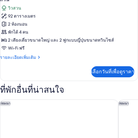
มิ
ห้อง
ทั้งหมด
วิวสวน
ลี่
พัก
สวี
92 ตารางเมตร
ของ
ท,
ประตู
2 ห้องนอน
2
ห้อง
เชื่อม
ห้อง
พักได้ 4 คน
เพรส
นอน,
ถึงกัน,
2 เตียงเดี่ยวขนาดใหญ่ และ 2 ฟูกแบบญี่ปุ่นขนาดทวินไซส์
ห้อง
ซิ
พัก
Wi-Fi ฟรี
วิว
เดน
ประตู
ราย
สวน
รายละเอียดเพิ่มเติม
เชื่อม
เชีย
ละเอียด
ถึงกัน,
เพิ่ม
วิว
ล
เลือกวันที่เพื่อดูราคา
เติม
สวน
เกี่ยว
สวีท,
กับ
ที่พักอื่นที่น่าสนใจ
2
ห้อง
ห้อง
เพรส
ซิ
โรงแรม The Royal Park ไอคอนิค คีย์โต
โนล เกี
โฆษณา
โฆษณา
นอน,
เดน
เชีย
ห้อง
ล
พัก
สวี
ท,
ประตู
2