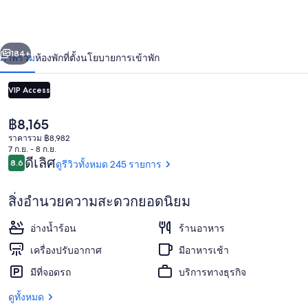
นัน
เซ็น
่อน
ถัดไป
น้า
184+
ภาพรวม
ห้องพัก
ที่ตั้ง
นโยบายการเข้าพัก
จิ
การ์เดน
VIP Access
เรียว
ราคา
฿8,165
ปัจจุบัน
กัง
ราคารวม ฿8,982
฿8,165
7 ก.ย. - 8 ก.ย.
รีวิว
ดีเลิศ
8.6
ดูรีวิวทั้งหมด 245 รายการ
ยา
8.6 จาก 10
ชิ
สิ่งอำนวยความสะดวกยอดนิยม
ห้องคลาสสิกสวีท, ห้องน้ำส่วนตัว, ชั้นล่
โยะ
อ่างน้ำร้อน
ร้านอาหาร
ก่อ
เครื่องปรับอากาศ
มีอาหารเช้า
มีที่จอดรถ
บริการทางธุรกิจ
ตั้ง
ดูทั้งหมด
ในปี