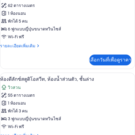
เสริม
ทั้งหมด
ลี่,
62 ตารางเมตร
ปลอด
ของ
1 ห้องนอน
บุหรี่,
อาคาร
ห้อง
พักได้ 5 คน
เสริม
6 ฟูกแบบญี่ปุ่นขนาดทวินไซส์
พรีเมียม
Wi-Fi ฟรี
สวีท,
ราย
รายละเอียดเพิ่มเติม
ห้องน้ำ
ละเอียด
ส่วน
เพิ่ม
เลือกวันที่เพื่อดูราคา
เติม
ตัว,
เกี่ยว
กับ
ติด
ห้องดีลักซ์สตูดิโอสวีท, ห้องน้ำส่วนตัว, 
เปิด
21
ห้อง
ห้องดีลักซ์สตูดิโอสวีท, ห้องน้ำส่วนตัว, ชั้นล่าง
สวน
พรีเมียม
ภาพถ่าย
วิวสวน
สวี
ทั้งหมด
ท,
55 ตารางเมตร
ห้องน้ำ
ของ
1 ห้องนอน
ส่วน
ตัว,
ห้อง
พักได้ 3 คน
ติด
3 ฟูกแบบญี่ปุ่นขนาดทวินไซส์
ดี
สวน
Wi-Fi ฟรี
ลัก