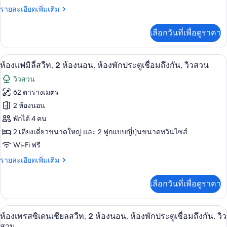
ล่าง
ราย
รายละเอียดเพิ่มเติม
ลี่
ละเอียด
สำหรับ
เพิ่ม
เลือกวันที่เพื่อดูราคา
เติม
สี่
เกี่ยว
กับ
ท่าน,
ห้องแฟมิลี่สวีท, 2 ห้องนอน, ห้องพักประต
เปิด
10
ห้อง
ห้องแฟมิลี่สวีท, 2 ห้องนอน, ห้องพักประตูเชื่อมถึงกัน, วิวสวน
1
แฟ
ภาพถ่าย
วิวสวน
มิ
ห้อง
ทั้งหมด
ลี่
62 ตารางเมตร
นอน,
สำหรับ
ของ
2 ห้องนอน
สี่
ระเบียง,
ท่าน,
ห้อง
พักได้ 4 คน
วิว
1
2 เตียงเดี่ยวขนาดใหญ่ และ 2 ฟูกแบบญี่ปุ่นขนาดทวินไซส์
แฟ
ห้อง
สวน
Wi-Fi ฟรี
นอน,
มิ
ระเบียง,
ราย
รายละเอียดเพิ่มเติม
ลี่
วิว
ละเอียด
สวน
สวีท,
เพิ่ม
เลือกวันที่เพื่อดูราคา
เติม
2
เกี่ยว
ห้อง
กับ
ห้องเพรสซิเดนเชียลสวีท, 2 ห้องนอน, ห้อ
เปิด
13
ห้อง
ห้องเพรสซิเดนเชียลสวีท, 2 ห้องนอน, ห้องพักประตูเชื่อมถึงกัน, วิว
นอน,
แฟ
ภาพถ่าย
สวน