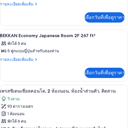
Bekkan
ราย
รายละเอียดเพิ่มเติม
Standard
ละเอียด
เพิ่ม
Family
เลือกวันที่เพื่อดูราคา
เติม
Room
เกี่ยว
กับ
ภายใน
เปิด
1
Bekkan
BEKKAN Economy Japanese Room 2F 267 ft²
Standard
ภาพถ่าย
พักได้ 5 คน
Family
ทั้งหมด
Room
5 ฟูกแบบญี่ปุ่นสำหรับสองท่าน
ของ
ราย
รายละเอียดเพิ่มเติม
ละเอียด
BEKKAN
เพิ่ม
Economy
เลือกวันที่เพื่อดูราคา
เติม
Japanese
เกี่ยว
Room
กับ
เครื่องนอนระดับพรีเมียม, ผ้านวมขนเป็ด
เปิด
20
BEKKAN
เพรสซิเดนเชียลคอนโด, 2 ห้องนอน, ห้องน้ำส่วนตัว, ติดสวน
2F
Economy
ภาพถ่าย
267
วิวสวน
Japanese
ft²
ทั้งหมด
Room
93 ตารางเมตร
2F
ของ
1 ห้องนอน
267
ft²
เพรส
พักได้ 6 คน