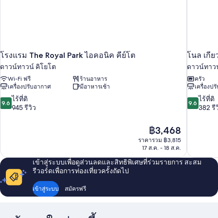
เชื่อม
ห้อง
นอน,
ถึงกัน,
ห้อง
พัก
วิว
ประตู
สวน
เชื่อม
โรงแรม The Royal Park ไอคอนิค คีย์โต
โนล เกี
ถึงกัน,
วิว
ดาวน์ทาวน์ คิโยโต
ดาวน์ทาวน
สวน
Wi-Fi ฟรี
ร้านอาหาร
ครัว
เครื่องปรับอากาศ
มีอาหารเช้า
เครื่องป
9.6
9.6
ไร้ที่ติ
ไร้ที่ติ
9.6
9.6
จาก
จาก
945 รีวิว
382 รีว
10,
10,
ไร้
ไร้
ราคา
฿3,468
ที่
ที่
ปัจจุบัน
ราคารวม ฿3,815
ติ,
ติ,
คือ
17 ส.ค. - 18 ส.ค.
945
382
฿3,468
รีวิว
รีวิว
เข้าสู่ระบบเพื่อดูส่วนลดและสิทธิพิเศษที่ร่วมรายการ สะสม
รีวอร์ดเพื่อการท่องเที่ยวครั้งถัดไป
เข้าสู่ระบบ
สมัครฟรี