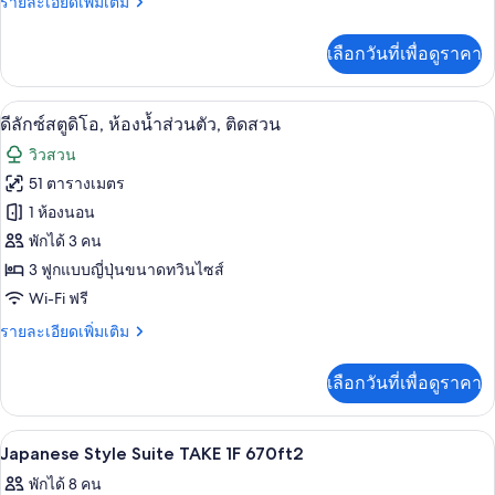
ราย
รายละเอียดเพิ่มเติม
ซ์
ละเอียด
สตู
เพิ่ม
เลือกวันที่เพื่อดูราคา
เติม
ดิ
เกี่ยว
กับ
โอ
ดีลักซ์สตูดิโอ, ห้องน้ำส่วนตัว, ติดสวน 
เปิด
20
ห้อง
ดีลักซ์สตูดิโอ, ห้องน้ำส่วนตัว, ติดสวน
สวีท,
ดี
ภาพถ่าย
วิวสวน
ลัก
ห้องน้ำ
ทั้งหมด
ซ์
51 ตารางเมตร
ส่วน
สตู
ของ
1 ห้องนอน
ดิ
ตัว,
โอ
ดี
พักได้ 3 คน
สวี
ชั้น
3 ฟูกแบบญี่ปุ่นขนาดทวินไซส์
ลัก
ท,
ล่าง
Wi-Fi ฟรี
ห้องน้ำ
ซ์
ส่วน
ราย
รายละเอียดเพิ่มเติม
สตู
ตัว,
ละเอียด
ชั้น
ดิโอ,
เพิ่ม
ล่าง
เลือกวันที่เพื่อดูราคา
เติม
ห้องน้ำ
เกี่ยว
กับ
ส่วน
ภายใน
เปิด
1
ดี
Japanese Style Suite TAKE 1F 670ft2
ตัว,
ลัก
ภาพถ่าย
พักได้ 8 คน
ซ์