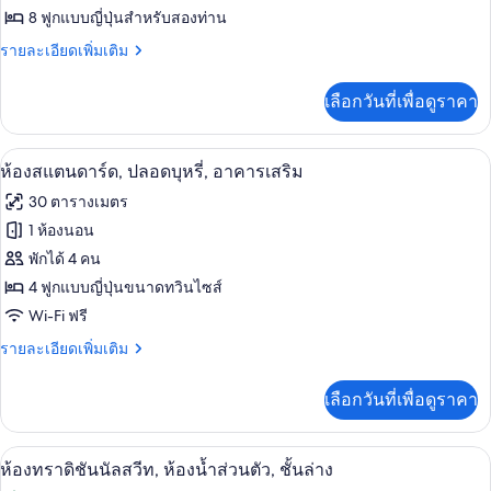
ติด
ทั้งหมด
สตู
8 ฟูกแบบญี่ปุ่นสำหรับสองท่าน
สวน
ดิ
ของ
ราย
รายละเอียดเพิ่มเติม
โอ,
ละเอียด
Japanese
ห้องน้ำ
เพิ่ม
ส่วน
Style
เลือกวันที่เพื่อดูราคา
เติม
ตัว,
Suite
เกี่ยว
ติด
TAKE
กับ
สวน
ห้องสแตนดาร์ด, ปลอดบุหรี่, อาคารเสริม
เปิด
18
Japanese
ห้องสแตนดาร์ด, ปลอดบุหรี่, อาคารเสริม
1F
Style
ภาพถ่าย
670ft2
30 ตารางเมตร
Suite
ทั้งหมด
TAKE
1 ห้องนอน
1F
ของ
พักได้ 4 คน
670ft2
ห้อง
4 ฟูกแบบญี่ปุ่นขนาดทวินไซส์
Wi-Fi ฟรี
สแตนดาร์ด,
ราย
รายละเอียดเพิ่มเติม
ปลอด
ละเอียด
บุหรี่,
เพิ่ม
เลือกวันที่เพื่อดูราคา
เติม
อาคาร
เกี่ยว
เสริม
กับ
ห้องทราดิชันนัลสวีท, ห้องน้ำส่วนตัว, ชั
เปิด
14
ห้อง
ห้องทราดิชันนัลสวีท, ห้องน้ำส่วนตัว, ชั้นล่าง
สแตนดาร์ด,