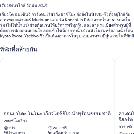
เรียวกังหรูใกล้ วัดนันเซ็นจิ
เกียวโต นันเซ็นจิ การ์เดน เรียวกัง ยาชิโยะ ก่อตั้งในปี 1915 ซึ่งตั้งอยู่ใกล้กับ
สวนพฤกษศาสตร์ Murin-an และ วัด Konchi-in มีห้องอาบน้ำสาธารณะใน
ร่ม (ไม่ใช่น้ำแร่) ฝ่ายต้อนรับให้บริการฟรีทุกวัน และลานระเบียงสำหรับผู้ที่
ต้องการพักผ่อนหย่อนใจ ลองเข้าใช้ห้องอาบน้ำส่วนตัวในร่มหรืออ่างน้ำร้อน
Kyoto Ryotei Yachiyo ซึ่งเป็นห้องอาหารในรูปแบบอาหารญี่ปุ่นภายในที่พักมี
อาหารเช้า อาหารกลางวัน อาหารเย็น และบริเวณรับประทานอาหารกลาง
แจ้งให้บริการไม่พลาดการเชื่อมต่อด้วย อินเทอร์เน็ตแบบเชื่อมต่อสายฟรี
ที่พักที่คล้ายกัน
และผู้เข้าพักยังจะได้พบกับสิ่งอำนวยความสะดวกต่างๆ เช่น ร้านกาแฟ/
คาเฟ่และสวนญี่ปุ่น
ออนยาโดะ โนโนะ เกียวโตชิจิโจ น้ำพุร้อนธรรมชาติ
คาเดนโช 
คุณจะพบกับสิทธิประโยชน์ต่างๆ เช่น
อาหารเช้าแบบญี่ปุ่น (มีค่าบริการ), จักรยานให้เช่าฟรี และที่จอดรถ (คิด
ค่าบริการ)
ห้องบอลรูม, ร้านขายของที่ระลึก และห้องจัดเลี้ยง
101 ห้องประชุม, ทีวีในล็อบบี้ และพนักงานที่พูดได้หลายภาษา
ผู้เข้าพักต่างพูดถึงสิ่งดีๆ เกี่ยวกับพนักงานที่ให้ความช่วยเหลือที่ดี
ออ
คา
ออนยาโดะ โนโนะ เกียวโตชิจิโจ น้ำพุร้อนธรรมชาติ
คาเดนโ
สิ่งอำนวยความสะดวกในห้องพัก
น
เดน
รีสอร์ต
เขตชิโมเงียว
ยา
โช
ห้องพักทั้งหมดที่ เกียวโต นันเซ็นจิ การ์เดน เรียวกัง ยาชิโยะ ก่อตั้งในปี 1915
อาราชิ
สปา
Wi-Fi ฟรี
โดะ
อา
ขึ้นชื่อเรื่องความสะดวกสบาย เช่น อ่างน้ำร้อนในร่ม และเครื่องนอนระดับ
ร้านอาหาร
เครื่องปรับอากาศ