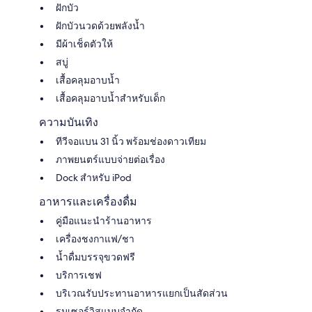
ฝักบัว
ฝักบัวนวดด้วยพลังน้ำ
มีผ้าเช็ดตัวให้
สบู่
เสื้อคลุมอาบน้ำ
เสื้อคลุมอาบน้ำสำหรับเด็ก
ความบันเทิง
ทีวีจอแบน 31 นิ้ว พร้อมช่องดาวเทียม
ภาพยนตร์แบบจ่ายต่อเรื่อง
Dock สำหรับ iPod
อาหารและเครื่องดื่ม
คู่มือแนะนำร้านอาหาร
เครื่องชงกาแฟ/ชา
น้ำดื่มบรรจุขวดฟรี
บริการเชฟ
บริเวณรับประทานอาหารแยกเป็นสัดส่วน
รูมเซอร์วิสแบบจำกัด