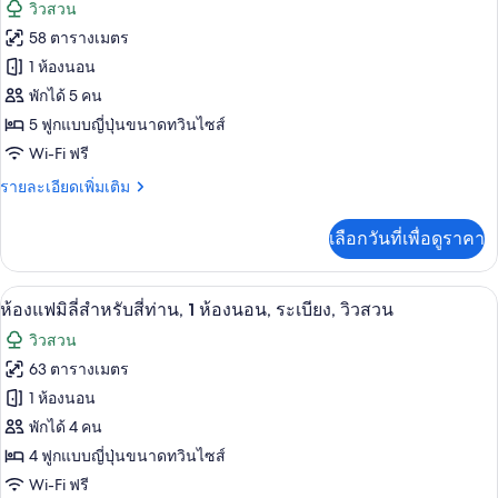
ภาพถ่าย
วิวสวน
ปลอด
ทั้งหมด
บุหรี่,
58 ตารางเมตร
อาคาร
ของ
1 ห้องนอน
เสริม
ห้อง
พักได้ 5 คน
5 ฟูกแบบญี่ปุ่นขนาดทวินไซส์
ทราดิ
Wi-Fi ฟรี
ชัน
ราย
รายละเอียดเพิ่มเติม
นัล
ละเอียด
สวีท,
เพิ่ม
เลือกวันที่เพื่อดูราคา
เติม
ห้องน้ำ
เกี่ยว
กับ
ส่วน
เครื่องนอนระดับพรีเมียม, ผ้านวมขนเป็ด
เปิด
10
ห้อง
ห้องแฟมิลี่สำหรับสี่ท่าน, 1 ห้องนอน, ระเบียง, วิวสวน
ตัว,
ทราดิ
ภาพถ่าย
วิวสวน
ชัน
ชั้น
ทั้งหมด
นัล
63 ตารางเมตร
ล่าง
สวี
ของ
1 ห้องนอน
ท,
ห้องน้ำ
ห้อง
พักได้ 4 คน
ส่วน
4 ฟูกแบบญี่ปุ่นขนาดทวินไซส์
แฟ
ตัว,
Wi-Fi ฟรี
ชั้น
มิ