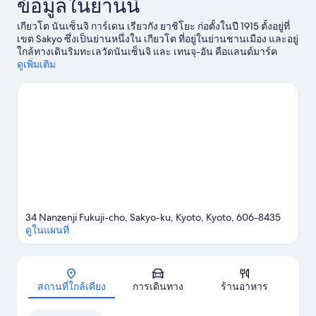
ข้อมูลในย่านนี้
เกียวโต นันเซ็นจิ การ์เดน เรียวกัง ยาชิโยะ ก่อตั้งในปี 1915 ตั้งอยู่ที่
เขต Sakyo ซึ่งเป็นย่านหนึ่งใน เกียวโต ที่อยู่ในย่านชานเมือง และอยู่
ใกล้ทางเดินริมทะเลวัดนันเซ็นจิ และ เทนจุ-อัน คือแลนด์มาร์ค
สำคัญที่ถ้าพลาดชมคงเสียดายแย่ แล้วก็อย่าลืมแวะไป สวนสัตว์เทศ
ดูเพิ่มเติม
บาลเกียวโต และ สวนพฤกษศาสตร์ Murin-an ซึ่งเป็นสถานที่ท่อง
เที่ยวยอดนิยมในย่านนี้ด้วยนะ วัด Konchi-in และ ศาลเจ้าเฮอัน เป็น
สถานที่แนะนำอีกสองแห่งที่ไม่ควรพลาด
ดูคู่มือท่องเที่ยว เกียวโต
34 Nanzenji Fukuji-cho, Sakyo-ku, Kyoto, Kyoto, 606-8435
ดูในแผนที่
แผนที่
สถานที่ใกล้เคียง
การเดินทาง
ร้านอาหาร