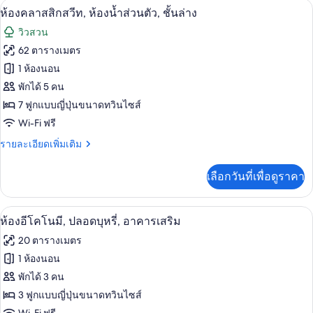
ห้องคลาสสิกสวีท, ห้องน้ำส่วนตัว, ชั้นล่
เปิด
18
ห้อง
ห้องคลาสสิกสวีท, ห้องน้ำส่วนตัว, ชั้นล่าง
นอน,
ทราดิ
ภาพถ่าย
วิวสวน
ชัน
วิว
ทั้งหมด
นัล
62 ตารางเมตร
สวน,
สวี
ของ
1 ห้องนอน
ท,
ชั้น
2
ห้อง
พักได้ 5 คน
ล่าง
ห้อง
7 ฟูกแบบญี่ปุ่นขนาดทวินไซส์
คลาส
นอน,
Wi-Fi ฟรี
วิว
สิ
สวน,
ราย
รายละเอียดเพิ่มเติม
ก
ชั้น
ละเอียด
ล่าง
สวีท,
เพิ่ม
เลือกวันที่เพื่อดูราคา
เติม
ห้องน้ำ
เกี่ยว
กับ
ส่วน
เครื่องนอนระดับพรีเมียม, ผ้านวมขนเป็ด
เปิด
12
ห้อง
ห้องอีโคโนมี, ปลอดบุหรี่, อาคารเสริม
ตัว,
คลาส
ภาพถ่าย
20 ตารางเมตร
สิ
ชั้น
ทั้งหมด
ก
1 ห้องนอน
ล่าง
สวี
ของ
พักได้ 3 คน
ท,
ห้องน้ำ
ห้อง
3 ฟูกแบบญี่ปุ่นขนาดทวินไซส์
ส่วน