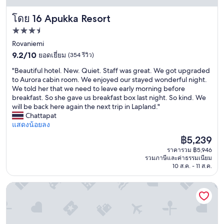
k
2
m
0
Apukka Resort
โดย 16 Apukka Resort
a
m
n
i
ที่พัก
a
n
3.5
Rovaniemi
n
u
9.2
d
ดาว
9.2/10
ยอดเยี่ยม
(354 รีวิว)
t
จาก
M
e
"
"Beautiful hotel. New. Quiet. Staff was great. We got upgraded
10,
a
s
B
to Aurora cabin room. We enjoyed our stayed wonderful night.
ยอด
c
f
e
We told her that we need to leave early morning before
เยี่ยม,
"
o
a
breakfast. So she gave us breakfast box last night. So kind. We
(354
r
u
will be back here again the next trip in Lapland."
รีวิว)
t
t
Chattapat
h
i
แสดงน้อยลง
e
f
m
ราคา
฿5,239
u
t
ปัจจุบัน
ราคารวม ฿5,946
l
o
คือ
รวมภาษีและค่าธรรมเนียม
h
c
฿5,239
10 ส.ค. - 11 ส.ค.
o
h
t
e
Magical Pond Nature Igloos
e
c
l
k
.
i
N
f
e