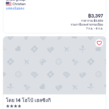
n
Christian
で
v
แสดงน้อยลง
き
e
る
ราคา
฿3,397
n
し
ปัจจุบัน
ราคารวม ฿3,856
i
、
คือ
รวมภาษีและค่าธรรมเนียม
e
ヘ
฿3,397
7 ก.ย. - 8 ก.ย.
n
ル
t
シ
โฮโบ้ เฮลซิงกิ
l
ン
o
キ
c
景
a
色
t
を
i
見
o
る
n
の
n
も
e
良
x
い
t
環
t
境
o
で
โดย 14 โฮโบ้ เฮลซิงกิ
โฮโบ้ เฮลซิงกิ
t
し
h
た
ที่พัก
e