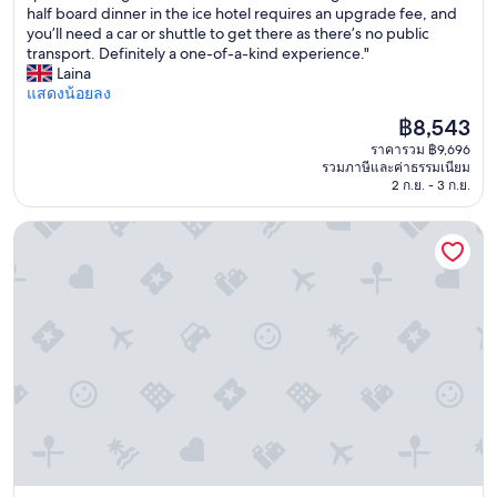
r
half board dinner in the ice hotel requires an upgrade fee, and
(174
u
you’ll need a car or shuttle to get there as there’s no public
รีวิว)
l
transport. Definitely a one-of-a-kind experience."
y
Laina
u
แสดงน้อยลง
n
ราคา
฿8,543
i
ปัจจุบัน
ราคารวม ฿9,696
q
คือ
รวมภาษีและค่าธรรมเนียม
u
฿8,543
2 ก.ย. - 3 ก.ย.
e
a
เวิลเดอร์เนส โรงแรมมูตคา และอิกลู
n
d
m
e
m
o
r
a
b
l
e
s
t
a