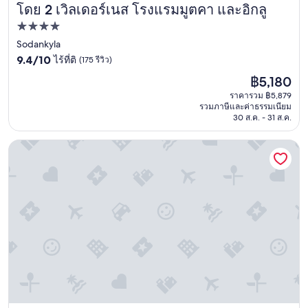
โดย 2 เวิลเดอร์เนส โรงแรมมูตคา และอิกลู
เวิลเดอร์เนส โรงแรมมูตคา และอิกลู
y
.
ที่พัก
T
4.0
Sodankyla
h
9.4
e
ดาว
9.4/10
ไร้ที่ติ
(175 รีวิว)
จาก
i
ราคา
฿5,180
10,
c
ปัจจุบัน
ไร้
e
ราคารวม ฿5,879
คือ
รวมภาษีและค่าธรรมเนียม
ที่
s
฿5,180
30 ส.ค. - 31 ส.ค.
ติ,
c
(175
u
รีวิว)
l
สแกนดิค แกรนด์ เซ็นทรัล เฮลซิงกิ
p
t
u
r
e
s
a
r
e
s
t
u
n