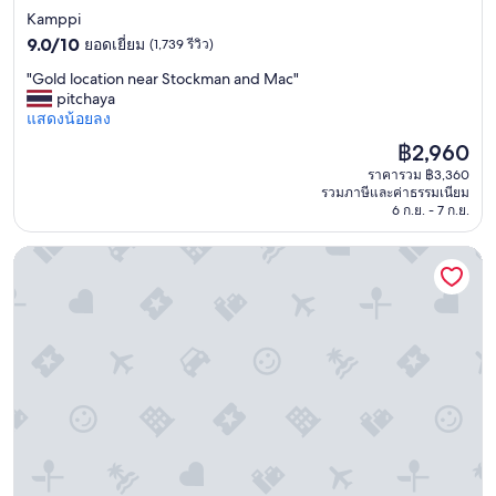
t
4.0
Kamppi
a
f
9.0
ดาว
9.0/10
ยอดเยี่ยม
(1,739 รีวิว)
f
จาก
"
"Gold location near Stockman and Mac"
w
10,
G
pitchaya
a
ยอด
o
แสดงน้อยลง
s
เยี่ยม,
l
o
(1,739
ราคา
฿2,960
d
d
รีวิว)
ปัจจุบัน
ราคารวม ฿3,360
l
d
คือ
รวมภาษีและค่าธรรมเนียม
o
a
฿2,960
6 ก.ย. - 7 ก.ย.
c
s
a
t
Apukka Resort
t
h
i
e
o
y
n
h
n
a
e
d
a
u
r
s
S
w
t
a
o
i
c
t