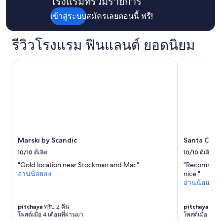
โรงแรมที่ร่วมรายการ
ก
เท่านั้น
h
กับ
u
มี
v
ก
e
ราคา
s
ข้อ
เข้าสู่ระบบ
สมัครเลยตอนนี้ ฟรี!
e
ร
r
เดิม
b
กำหนด
t
ะ
n
r
เพิ่ม
o
เ
L
e
รีวิวโรงแรม ฟินแลนด์ ยอดนิยม
เติม
l
ป๋
i
a
d
า
g
k
u
Marski by Scandic
Santa Claus 
แ
h
f
s
ล
t
a
o
ะ
s
s
f
ใ
f
t
t
ช้
r
b
h
F
o
o
e
a
m
x
c
c
t
l
h
i
h
a
Marski by Scandic
Santa Claus
a
l
e
s
r
i
10/10
ดีเลิศ
10/10
ดีเลิศ
w
t
g
t
a
n
"Gold location near Stockman and Mac"
"Recommend 
e
i
r
i
อ่านน้อยลง
nice."
b
e
m
g
อ่านน้อยลง
e
s
t
h
f
เ
h
t
o
ช่
a
pitchaya
ทริป 2 คืน
pitchaya
ทริป 
.
r
น
โพสต์เมื่อ 4 เดือนที่ผ่านมา
โพสต์เมื่อ 4 เด
n
S