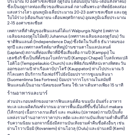
t
ประมาณ 10 องศาเซลเซียส ฤดูร้อน (เดือนมิถุนายน-เดือนสิงหาคม)
ช้
s
i
e
ซึ่งเป็นฤดูกาลท่องเที่ยวของฟินแลนด์ กลางคืนพระอาทิตย์ยังคงส่อง
า
p
n
d
แสงสว่างไสว อุณหภูมิเฉลี่ยประมาณ 20-23 องศาเซลเซียส และฤดู
ดี
e
t
t
ใบไม้ร่วง (เดือนกันยายน-เดือนพฤศจิกายน) อุณหภูมิเฉลี่ยประมาณ
เ
c
h
h
2-15 องศาเซลเซียส
ล
i
e
e
ย
a
เทศกาลที่สำคัญของฟินแลนด์ได้แก่ Walpurgis Night (เทศกาล
n
w
"
l
เฉลิมฉลองฤดูใบไม้ผลิ) Juhannus (เทศกาลเฉลิมฉลองฤดูร้อน) วัน
e
h
e
ชาติฟินแลนด์ (Independence Day) ซึ่งจัดในวันที่ 6 ธันวาคมของ
x
o
x
ทุกปี และเทศกาลคริสต์มาสที่หมู่บ้านซานตาในแลปแลนด์
t
l
p
(Lapland) สถานที่ท่องเที่ยวที่มีชื่อเสียงคือ กามปิ (Kamppi) ใน
t
e
e
เฮลซิงกิ ซึ่งเป็นที่ตั้งของโบสถ์กามปิ (Kamppi Chapel) โบสถ์เทมเปลิ
r
g
r
โอคิโอ (Temppeliaukio Church) และพิพิธภัณฑ์ศิลปะทางทิศตะวัน
i
r
i
ออกของกามปิ ท่าเรือเคาป์ปาโตรี (Kauppatori) ห่างไปประมาณ 5
p
o
e
กิโลเมตร มีบริการเรือเฟอร์รี่ไปยังป้อมปราการซูแมนลินนา
i
u
n
(Suomenlinna Sea Fortress) ป้อมปราการโบราณในสมัยที่
n
p
c
ฟินแลนด์เป็นอาณานิคมของสวีเดน ใช้เวลาเดินทางเพียง 15 นาที
L
.
e
a
ร้านอาหารและบาร์
"
.
p
T
ส่วนประกอบหลักของอาหารฟินแลนด์คือ ขนมปัง มันฝรั่ง อาหาร
l
h
ทะเล และผลิตภัณฑ์จากนม อาหารพื้นเมืองที่ขึ้นชื่อได้แก่ makara
a
e
(ไส้กรอก) เนื้อกวางเรนเดียร์ และ muikku (ปลาทอด) กามปิเป็นทั้ง
n
l
แหล่งรวมร้านอาหารราคาประหยัด และสถานบันเทิงยามค่ำคืนที่ได้
d
o
รับความนิยม นอกจากนี้ยังมีสถานบันเทิงยามค่ำคืนชื่อดังอื่นๆ เช่น
.
c
ย่านโรวาเนียมิ (Rovaniemi) ย่านโอวลุ (Oulu) และย่านเคมี (Kemi)
"
a