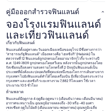
e
S
d
o
h
a
c
k
a
คู่มือออกสำรวจฟินแลนด์
u
o
i
v
n
m
n
i
a
f
จองโรงแรมฟินแลนด์
d
n
ข
o
.
g
อ
r
W
และเที่ยวฟินแลนด์
u
ง
t
e
s
โ
o
w
w
ร
f
เกี่ยวกับฟินแลนด์
i
a
ง
y
l
i
ฟินแลนด์ตั้งอยู่ทางตะวันออกเฉียงเหนือของยุโรป มีชื่อทางการว่า
แ
o
l
t
“สาธารณรัฐฟินแลนด์” เมืองหลวงคือ “เฮลซิงกิ” (Helsinki) ใน
ร
u
b
.
ศตวรรษที่ 12 ฟินแลนด์ถูกปกครองโดยอาณาจักรไวกิ้ง ระหว่างปี
ม
r
e
T
ค.ศ. 1249-1809 ถูกปกครองโดยสวีเดน หลังจากนั้นถูกปกครองโดย
ไ
i
b
h
รัสเซียจนถึงสงครามสงครามโลกครั้งที่ 2 ปัจจุบันฟินแลนด์เป็น
ด้
g
a
i
ประเทศที่มั่งคั่งและปลอดภัยที่สุดแห่งหนึ่งของโลก การเดินทางจาก
เ
l
c
s
กรุงเทพฯ ไปยังฟินแลนด์ทำได้โดยเครื่องบิน มีเที่ยวบินตรงระหว่าง
ล
o
k
f
กรุงเทพฯ และเฮลซิงกิ ระยะทางรวม 7,882 กิโลเมตร ใช้เวลา
ย
o
h
r
ประมาณ 10.5 ชั่วโมง
อ
—
e
u
า
s
ห้ามพลาด
r
s
ห
u
e
t
ฟินแลนด์มีฤดูกาล 4 ฤดูคือ ฤดูหนาว (เดือนธันวาคม-เดือนมีนาคม)
า
c
a
r
อากาศจะหนาวเย็น อุณหภูมิอาจลดลงถึง -30 หรือ -40 องศา
ร
h
g
a
เซลเซียส ฤดูใบไม้ผลิ (เดือนเมษายน-พฤษภาคม) อุณหภูมิเฉลี่ย
เ
a
a