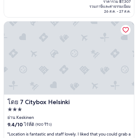
e
ราคารวม ฿7,307
r
r
คือ
รวมภาษีและค่าธรรมเนียม
t
e
e
฿6,438
26 ส.ค. - 27 ส.ค.
h
a
n
a
t
i
Citybox Helsinki
t
t
c
h
i
e
a
m
.
l
e
"
f
,
b
I
o
e
a
n
r
j
d
o
d
y
i
e
n
d
n
t
Citybox Helsinki
โดย 7 Citybox Helsinki
e
h
r
e
ที่พัก
i
s
3.0
ย่าน Keskinen
n
p
t
9.4
a
ดาว
9.4/10
ไร้ที่ติ
(920 รีวิว)
h
จาก
a
"
"Location is fantastic and staff lovely. I liked that you could grab a
e
10,
n