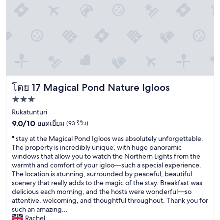
t
w
h
.
e
Q
r
u
o
i
o
e
m
t
s
.
w
S
e
Magical Pond Nature Igloos
โดย 17 Magical Pond Nature Igloos
t
r
a
e
ที่พัก
f
a
3.0
Rukatunturi
f
v
9.0
w
ดาว
9.0/10
ยอดเยี่ยม
(93 รีวิว)
a
จาก
a
i
"
" stay at the Magical Pond Igloos was absolutely unforgettable.
10,
s
l
s
The property is incredibly unique, with huge panoramic
ยอด
g
a
t
windows that allow you to watch the Northern Lights from the
เยี่ยม,
r
b
a
warmth and comfort of your igloo—such a special experience.
(93
e
l
y
The location is stunning, surrounded by peaceful, beautiful
รีวิว)
a
e
a
scenery that really adds to the magic of the stay. Breakfast was
t
o
t
delicious each morning, and the hosts were wonderful—so
.
n
t
attentive, welcoming, and thoughtful throughout. Thank you for
W
l
h
such an amazing...
e
y
e
Rachel
g