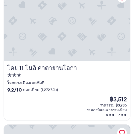
た
s
l
。
i
y
客
z
a
室
e
o
を
d
n
毎
c
e
日
l
-
綺
e
o
麗
a
f
に
n
-
清
t
a
掃
o
-
โดย 11 โนลิ คาตายานโอกา
โนลิ คาตายานโอกา
し
w
k
て
e
i
ที่พัก
く
l
n
3.0
ใจกลางเมืองเฮลซิงกิ
れ
s
d
9.2
ま
ดาว
9.2/10
.
ยอดเยี่ยม
(1,272 รีวิว)
e
จาก
し
W
x
ราคา
฿3,512
10,
た
o
p
ปัจจุบัน
ยอด
。
ราคารวม ฿3,986
u
e
คือ
รวมภาษีและค่าธรรมเนียม
เยี่ยม,
朝
l
r
฿3,512
6 ก.ย. - 7 ก.ย.
(1,272
食
d
i
รีวิว)
は
d
e
Radisson Blu Plaza Hotel, Helsinki
と
e
n
て
f
c