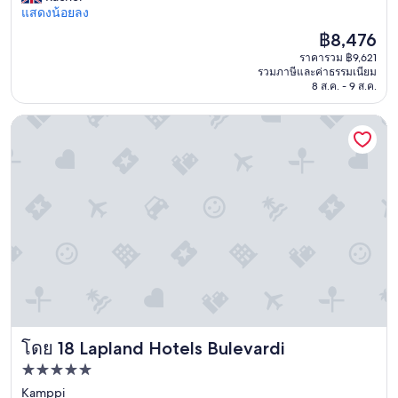
t
M
แสดงน้อยลง
o
o
a
t
ราคา
฿8,476
t
g
u
ปัจจุบัน
e
ราคารวม ฿9,621
i
p
คือ
l
รวมภาษีและค่าธรรมเนียม
c
g
฿8,476
l
8 ส.ค. - 9 ส.ค.
a
r
u
l
a
s
Lapland Hotels Bulevardi
P
d
t
o
e
h
n
d
e
d
t
y
I
o
w
g
A
o
l
u
u
o
r
l
o
o
d
s
r
c
w
a
h
a
c
a
s
a
r
a
b
g
Lapland Hotels Bulevardi
โดย 18 Lapland Hotels Bulevardi
b
i
e
s
n
ที่พัก
e
o
r
x
5.0
Kamppi
l