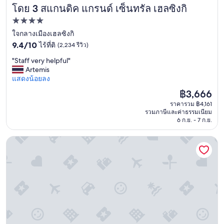
โดย 3 สแกนดิค แกรนด์ เซ็นทรัล เฮลซิงกิ
n
สแกนดิค แกรนด์ เซ็นทรัล เฮลซิงกิ
i
ที่พัก
n
4.0
ใจกลางเมืองเฮลซิงกิ
g
a
9.4
ดาว
9.4/10
ไร้ที่ติ
(2,234 รีวิว)
n
จาก
"
"Staff very helpful"
d
10,
S
Artemis
c
ไร้
t
แสดงน้อยลง
r
ที่
a
e
ติ,
ราคา
฿3,666
f
a
(2,234
ปัจจุบัน
ราคารวม ฿4,161
f
t
รีวิว)
คือ
รวมภาษีและค่าธรรมเนียม
v
e
฿3,666
6 ก.ย. - 7 ก.ย.
e
a
r
n
Kakslauttanen Arctic Resort
y
i
h
n
e
c
l
r
p
e
f
d
u
i
l
b
"
l
e