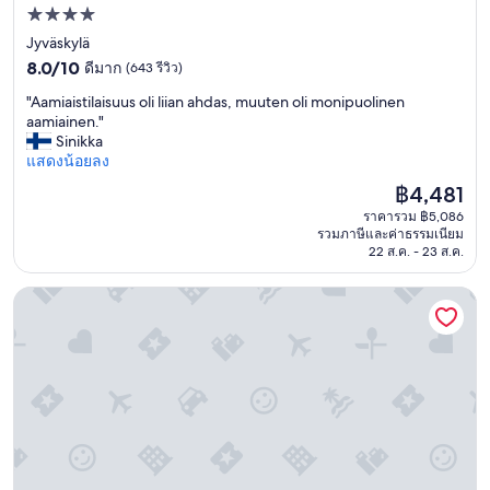
f
f
a
ที่พัก
f
e
i
4.0
Jyväskylä
l
e
n
8.0
o
ดาว
8.0/10
ดีมาก
(643 รีวิว)
,
d
จาก
v
a
e
"
"Aamiaistilaisuus oli liian ahdas, muuten oli monipuolinen
10,
e
n
e
A
aamiainen."
ดี
l
d
r
a
Sinikka
มาก,
y
y
s
m
แสดงน้อยลง
(643
.
o
w
i
รีวิว)
I
u
e
ราคา
฿4,481
a
l
’
r
ปัจจุบัน
ราคารวม ฿5,086
i
i
l
e
คือ
รวมภาษีและค่าธรรมเนียม
s
k
l
a
฿4,481
22 ส.ค. - 23 ส.ค.
t
e
n
d
i
d
e
o
Clarion Hotel Helsinki
l
t
e
r
a
h
d
a
i
a
a
b
s
t
c
l
u
y
a
e
u
o
r
,
s
u
o
t
o
c
r
h
l
o
s
e
i
u
h
v