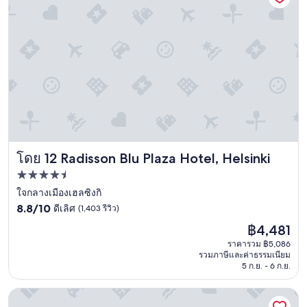
も
i
e
美
n
.
味
i
"
し
t
い
e
で
l
す
y
し
s
、
t
ス
a
タ
y
ッ
a
Radisson Blu Plaza Hotel, Helsinki
โดย 12 Radisson Blu Plaza Hotel, Helsinki
フ
g
の
a
ที่พัก
対
i
4.5
ใจกลางเมืองเฮลซิงกิ
応
n
が
8.8
"
ดาว
8.8/10
ดีเลิศ
(1,403 รีวิว)
良
จาก
ราคา
฿4,481
く
10,
ปัจจุบัน
し
ดี
ราคารวม ฿5,086
คือ
て
รวมภาษีและค่าธรรมเนียม
เลิศ,
฿4,481
5 ก.ย. - 6 ก.ย.
く
(1,403
れ
รีวิว)
る
สแกนดิก เฮลซิงกิ สเตชัน
し