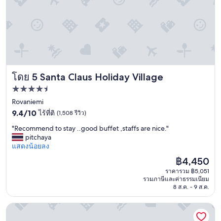
s
y
p
"
o
t
f
o
r
s
e
Santa Claus Holiday Village
โดย 5 Santa Claus Holiday Village
e
i
ที่พัก
n
4.5
Rovaniemi
g
9.4
ดาว
9.4/10
ไร้ที่ติ
(1,508 รีวิว)
t
จาก
h
"
"Recommend to stay ..good buffet ,staffs are nice."
10,
e
R
pitchaya
ไร้
a
e
แสดงน้อยลง
ที่
u
c
ติ,
ราคา
฿4,450
r
o
(1,508
ปัจจุบัน
o
ราคารวม ฿5,051
m
รีวิว)
คือ
r
รวมภาษีและค่าธรรมเนียม
m
฿4,450
a
8 ส.ค. - 9 ส.ค.
e
i
n
f
Aito Igloo & Spa Resort
d
c
t