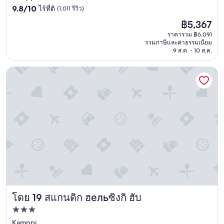
o
t
9.8
u
ดาว
9.8/10
ไร้ที่ติ
(1,011 รีวิว)
o
r
จาก
t
m
ราคา
a
฿5,367
10,
e
.
ปัจจุบัน
t
ไร้
l
ราคารวม ฿6,091
W
คือ
o
รวมภาษีและค่าธรรมเนียม
ที่
y
e
฿5,367
c
9 ส.ค. - 10 ส.ค.
ติ,
u
e
h
(1,011
n
n
e
รีวิว)
f
สแกนดิก ฮельซิงกิ ฮับ
j
c
o
o
k
r
y
i
g
e
n
e
d
a
t
o
t
t
u
t
a
r
h
b
s
a
l
t
t
e
a
t
.
y
i
T
e
m
h
d
e
โดย 19 สแกนดิก ฮельซิงกิ ฮับ
e
สแกนดิก ฮельซิงกิ ฮับ
w
.
p
o
ที่พัก
O
r
n
t
3.0
Kamppi
o