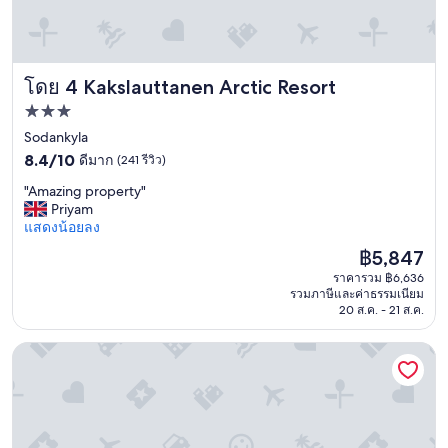
a
t
m
o
Kakslauttanen Arctic Resort
โดย 4 Kakslauttanen Arctic Resort
s
p
ที่พัก
h
3.0
Sodankyla
e
8.4
ดาว
8.4/10
ดีมาก
(241 รีวิว)
r
จาก
e
"
"Amazing property"
10,
,
A
Priyam
ดี
a
m
แสดงน้อยลง
มาก,
n
a
(241
d
ราคา
฿5,847
z
รีวิว)
i
ปัจจุบัน
ราคารวม ฿6,636
i
t
คือ
รวมภาษีและค่าธรรมเนียม
n
’
฿5,847
20 ส.ค. - 21 ส.ค.
g
s
p
a
Santa Claus Holiday Village
r
g
o
r
p
e
e
a
r
t
t