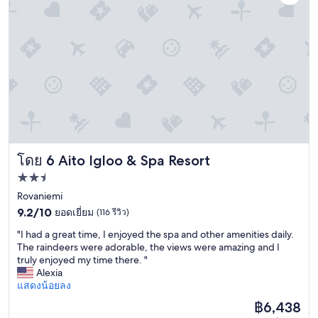
o
o
n
s
d
t
i
a
t
y
i
.
o
.
n
g
s
o
a
o
r
d
e
b
r
Aito Igloo & Spa Resort
โดย 6 Aito Igloo & Spa Resort
u
i
f
ที่พัก
g
f
h
2.5
Rovaniemi
e
t
9.2
t
ดาว
9.2/10
ยอดเยี่ยม
(116 รีวิว)
.
จาก
,
J
"
"I had a great time, I enjoyed the spa and other amenities daily.
10,
s
u
I
The raindeers were adorable, the views were amazing and I
ยอด
t
s
h
truly enjoyed my time there. "
เยี่ยม,
a
t
a
Alexia
(116
f
n
d
แสดงน้อยลง
รีวิว)
f
o
a
s
ราคา
฿6,438
t
g
a
ปัจจุบัน