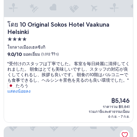
u
a
o
n
o
n
p
j
l
t
u
o
i
.
b
y
Original Sokos Hotel Vaakuna Helsinki
โดย 10 Original Sokos Hotel Vaakuna
n
S
l
e
e
h
Helsinki
i
d
n
o
c
m
ที่พัก
a
w
t
y
a
4.0
ใจกลางเมืองเฮลซิงกิ
e
r
t
m
r
9.0
a
ดาว
9.0/10
i
ยอดเยี่ยม
(1,012 รีวิว)
i
w
จาก
n
m
a
"
"受付けのスタッフは丁寧でした。 客室を毎日綺麗に清掃してく
a
10,
s
e
i
受
れました。 朝食はとても美味しいですし、スタッフの対応が良
s
ยอด
p
t
n
付
くしてくれるし、挨拶も良いです。 朝食の10階はバルコニーで
g
เยี่ยม,
o
h
e
け
も食事できるし、ヘルシンキ景色を見るのも良い環境でした。"
r
(1,012
r
e
n
の
たろう
e
รีวิว)
t
r
.
ス
แสดงน้อยลง
a
.
e
"
タ
t
D
.
ราคา
฿5,146
ッ
a
e
"
ปัจจุบัน
ราคารวม ฿5,841
フ
n
f
คือ
รวมภาษีและค่าธรรมเนียม
は
d
i
฿5,146
6 ก.ย. - 7 ก.ย.
丁
n
n
寧
i
i
โนลิ คาตายานโอกา
で
c
t
し
e
e