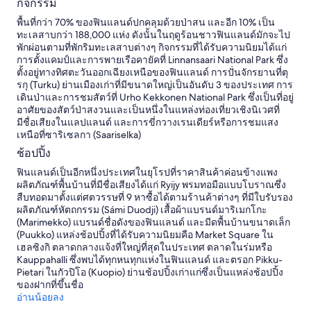
กิจกรรม
t
i
พื้นที่กว่า 70% ของฟินแลนด์ปกคลุมด้วยป่าสน และอีก 10% เป็น
o
ทะเลสาบกว่า 188,000 แห่ง ดังนั้นในฤดูร้อนชาวฟินแลนด์มักจะไป
n
พักผ่อนตามที่พักริมทะเลสาบต่างๆ กิจกรรมที่ได้รับความนิยมได้แก่
i
การตั้งแคมป์และการพายเรือคายัคที่ Linnansaari National Park ซึ่ง
s
ตั้งอยู่ทางทิศตะวันออกเฉียงเหนือของฟินแลนด์ การปั่นจักรยานที่ตุ
s
รกุ (Turku) ย่านเมืองเก่าที่มีขนาดใหญ่เป็นอันดับ 3 ของประเทศ การ
t
เดินป่าและการชมสัตว์ที่ Urho Kekkonen National Park ซึ่งเป็นที่อยู่
u
อาศัยของสัตว์ป่าสงวนและเป็นหนึ่งในแหล่งท่องเที่ยวเชิงนิเวศที่
n
มีชื่อเสียงในแลปแลนด์ และการขี่กวางเรนเดียร์หรือการชมแสง
n
เหนือที่ซาริเซลกา (Saariselka)
i
ช้อปปิ้ง
n
g
ฟินแลนด์เป็นอีกหนึ่งประเทศในยุโรปที่ราคาสินค้าค่อนข้างแพง
,
ผลิตภัณฑ์พื้นบ้านที่มีชื่อเสียงได้แก่ Ryijy พรมทอมือแบบโบราณซึ่ง
s
สืบทอดมาตั้งแต่ศตวรรษที่ 9 หาซื้อได้ตามร้านค้าต่างๆ ที่มีใบรับรอง
u
ผลิตภัณฑ์หัตถกรรม (Sámi Duodji) เสื้อผ้าแบรนด์มาริเมกโกะ
r
(Marimekko) แบรนด์ชื่อดังของฟินแลนด์ และมีดพื้นบ้านขนาดเล็ก
r
(Puukko) แหล่งช้อปปิ้งที่ได้รับความนิยมคือ Market Square ใน
o
เฮลซิงกิ ตลาดกลางแจ้งที่ใหญ่ที่สุดในประเทศ ตลาดในร่มหรือ
u
Kauppahalli ซึ่งพบได้ทุกหนทุกแห่งในฟินแลนด์ และตรอก Pikku-
n
Pietari ในกัวปิโอ (Kuopio) ย่านช้อปปิ้งเก่าแก่ซึ่งเป็นแหล่งช้อปปิ้ง
d
ของฝากที่ขึ้นชื่อ
e
อ่านน้อยลง
d