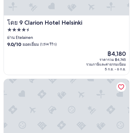
l
l
u
i
i
d
t
e
i
g
t
w
a
r
l
s
Clarion Hotel Helsinki
โดย 9 Clarion Hotel Helsinki
n
a
e
w
a
b
t
ที่พัก
e
h
a
o
r
4.5
ย่าน Etelainen
d
c
g
e
9.0
a
ดาว
9.0/10
ยอดเยี่ยม
(1,514 รีวิว)
o
e
a
จาก
s
f
t
m
ราคา
฿4,180
10,
,
f
t
a
ปัจจุบัน
ยอด
m
ราคารวม ฿4,745
e
h
z
คือ
รวมภาษีและค่าธรรมเนียม
เยี่ยม,
u
e
e
i
฿4,180
5 ก.ย. - 6 ก.ย.
(1,514
u
w
r
n
รีวิว)
t
h
e
g
Original Sokos Hotel Vaakuna Helsinki
e
e
a
a
n
n
s
n
o
e
t
d
l
v
h
I
i
e
e
t
m
r
r
r
o
y
e
u
n
o
’
l
i
u
s
y
p
w
n
e