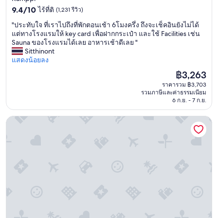
d
h
p
9.4
ดาว
9.4/10
ไร้ที่ติ
(1,231 รีวิว)
e
e
e
จาก
r
r
"
"ประทับใจ ที่เราไปถึงที่พักตอนเช้า 6โมงครึ่ง ถึงจะเช็คอินยังไม่ได้
r
10,
f
S
ป
แต่ทางโรงแรมให้ key card เพื่อฝากกระเป๋า และใช้ Facilities เช่น
t
ไร้
u
c
ร
Sauna ของโรงแรมได้เลย อาหารเช้าดีเลย "
y
ที่
l
a
ะ
Sitthinont
i
ติ,
n
n
ทั
แสดงน้อยลง
s
(1,231
i
d
บ
i
รีวิว)
g
ราคา
฿3,263
i
ใ
n
h
ปัจจุบัน
c
ราคารวม ฿3,703
จ
c
t
คือ
h
รวมภาษีและค่าธรรมเนียม
ที่
r
.
฿3,263
6 ก.ย. - 7 ก.ย.
o
เ
e
W
t
ร
d
e
e
โรงแรม AX
า
i
t
l
ไ
b
o
s
ป
l
l
d
ถึ
y
d
o
ง
u
h
a
ที่
n
e
l
พั
i
r
l
ก
q
t
o
ต
u
h
w
อ
e
a
e
น
,
t
a
เ