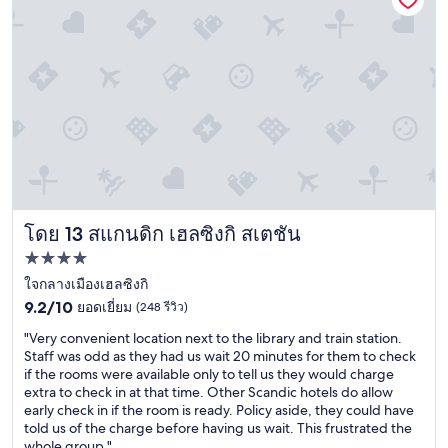
、
挨
拶
も
良
い
で
す
。
朝
食
の
1
โดย 13 สแกนดิก เฮลซิงกิ สเตชัน
สแกนดิก เฮลซิงกิ สเตชัน
0
ที่พัก
階
4.0
ใจกลางเมืองเฮลซิงกิ
は
バ
9.2
ดาว
9.2/10
ยอดเยี่ยม
(248 รีวิว)
ル
จาก
"
"Very convenient location next to the library and train station.
コ
10,
V
Staff was odd as they had us wait 20 minutes for them to check
ニ
ยอด
e
if the rooms were available only to tell us they would charge
ー
เยี่ยม,
r
extra to check in at that time. Other Scandic hotels do allow
で
(248
y
early check in if the room is ready. Policy aside, they could have
も
รีวิว)
c
told us of the charge before having us wait. This frustrated the
食
o
whole group."
事