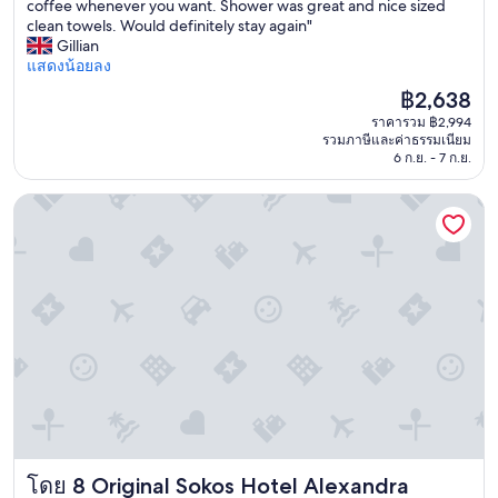
L
coffee whenever you want. Shower was great and nice sized
i
ไร้
d
o
clean towels. Would definitely stay again"
c
ที่
o
c
Gillian
e
ติ,
t
a
แสดงน้อยลง
h
(920
h
t
o
รีวิว)
e
ราคา
฿2,638
i
t
r
ปัจจุบัน
ราคารวม ฿2,994
o
e
a
คือ
รวมภาษีและค่าธรรมเนียม
n
l
m
฿2,638
6 ก.ย. - 7 ก.ย.
i
r
e
s
e
n
Original Sokos Hotel Alexandra
f
q
i
a
u
t
n
i
i
t
r
e
a
e
s
s
s
d
t
a
a
i
n
i
c
u
l
a
p
y
n
g
.
d
r
T
s
a
h
t
d
e
Original Sokos Hotel Alexandra
โดย 8 Original Sokos Hotel Alexandra
a
e
r