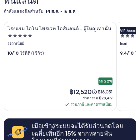
ฟินแลนด์
แ
h
b
ผ่าน
y
ต่
a
e
มา
.
กำลังแสดงดีลสำหรับ:
14 ส.ค. - 16 ส.ค.
ท
t
f
อ้างอิง
P
า
a
o
จาก
o
ง
l
Aurora Vil
โรงแรม ไอโน ไพรเวท ไอส์แลนด์ - ผู้ใหญ่เท่านั้น
r
แกล
แกล
การ
l
โ
โรงแรม ไอโน ไพรเวท ไอส์แลนด์ - ผู้ใหญ่เท่านั้น
Aurora V
l
e
VIP Access
เข้า
i
ร
ล
ล
o
b
ที่พัก
ที่พัก
พัก
c
ง
w
r
1
อรี
5.0
อรี
3.0
รอวาเนียมี
Inari
y
แ
y
e
คืน
a
ดาว
ดาว
ร
o
ภาพ
ภาพ
a
10/10
ไร้ที่ติ (1 รีวิว)
9.4/10
ไร้
ผู้
s
ม
u
k
เข้า
i
ของ
ของ
ใ
t
f
พัก
d
ห้
o
Aurora
a
โรงแรม
2
e
k
w
s
คน
Village
,
e
ไอโน
a
t
ลด 22%
ราคา
t
Ivalo
y
t
.
และ
ไพร
h
c
ราคา
฿12,520
c
ราคา
฿16,051
S
จำนวน
e
a
อยู่
h
เดิม
เวท
o
ราคา
ราคารวม ฿28,419
ห้อง
y
r
ที่
t
คือ
s
รวม
รวมภาษีและค่าธรรมเนียม
พัก
c
ไอส์
d
฿12,520
รวม
h
฿16,051
h
฿28,419
ว่าง
o
เ
e
ดู
e
ภาษี
แลนด์
อาจ
u
พื่
N
ข้อมูล
g
มี
l
และ
อ
-
o
เมื่อเข้าสู่ระบบจะได้รับส่วนลดโดย
เพิ่ม
a
การ
d
ฝ
r
เติม
ค่า
v
ผู้ใหญ่
เฉลี่ยเพิ่มอีก 15% จากหลายพัน
เปลี่ยนแปลง
h
า
t
เกี่ยว
e
อาจ
ธรรมเนียม
a