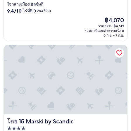
。
4.0
ใจกลางเมืองเฮลซิงกิ
l
"
9.4
i
ดาว
9.4/10
ไร้ที่ติ
(1,283 รีวิว)
จาก
b
ราคา
฿4,070
10,
r
ปัจจุบัน
ไร้
a
ราคารวม ฿4,619
คือ
รวมภาษีและค่าธรรมเนียม
ที่
r
฿4,070
6 ก.ย. - 7 ก.ย.
ติ,
y
(1,283
a
Marski by Scandic
รีวิว)
n
d
t
r
a
i
n
s
t
a
t
i
o
n
Marski by Scandic
โดย 15 Marski by Scandic
.
S
ที่พัก