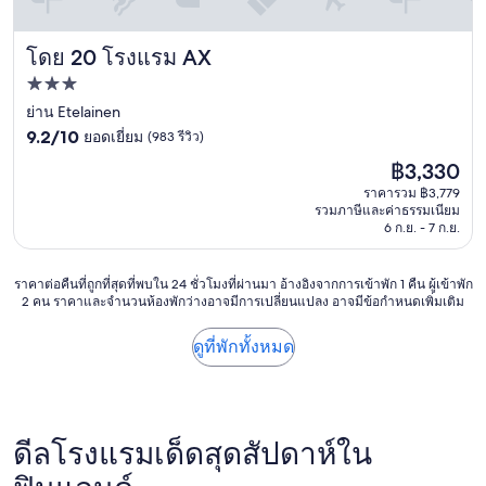
w
w
r
ช้
i
e
l
า
t
n
y
โดย 20 โรงแรม AX
โรงแรม AX
6
h
e
c
โ
h
e
ที่พัก
h
ม
u
d
3.0
ย่าน Etelainen
e
ง
g
t
c
9.2
ค
ดาว
9.2/10
ยอดเยี่ยม
(983 รีวิว)
e
o
k
จาก
รึ่
p
l
ราคา
฿3,330
i
10,
ง
a
e
ปัจจุบัน
n
ยอด
ถึ
ราคารวม ฿3,779
n
a
คือ
i
รวมภาษีและค่าธรรมเนียม
เยี่ยม,
ง
o
v
฿3,330
6 ก.ย. - 7 ก.ย.
f
(983
จ
r
e
t
รีวิว)
ะ
a
e
h
เ
m
a
ราคา
ราคาต่อคืนที่ถูกที่สุดที่พบใน 24 ชั่วโมงที่ผ่านมา อ้างอิงจากการเข้าพัก 1 คืน ผู้เข้าพัก
e
ช็
i
r
2 คน ราคาและจำนวนห้องพักว่างอาจมีการเปลี่ยนแปลง อาจมีข้อกำหนดเพิ่มเติม
ต่อ
r
ค
c
l
คืน
o
อิ
w
y
ที่
ดูที่พักทั้งหมด
o
น
i
m
ถูก
m
ยั
n
o
ที่สุด
i
ง
d
r
ที่
s
ไ
o
n
พบใน
r
ม่
w
i
24
e
ดีลโรงแรมเด็ดสุดสัปดาห์ใน
ไ
s
n
ชั่วโมง
a
ด้
t
g
ที่
d