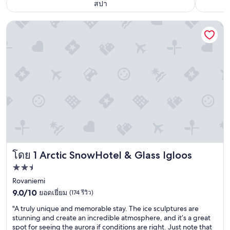
สปา
Arctic SnowHotel & Glass Igloos
Arctic SnowHotel & Glass Igloos
โดย 1 Arctic SnowHotel & Glass Igloos
ที่พัก
2.5
Rovaniemi
9.0
ดาว
9.0/10
ยอดเยี่ยม
(174 รีวิว)
จาก
"
"A truly unique and memorable stay. The ice sculptures are
10,
A
stunning and create an incredible atmosphere, and it’s a great
ยอด
t
spot for seeing the aurora if conditions are right. Just note that
เยี่ยม,