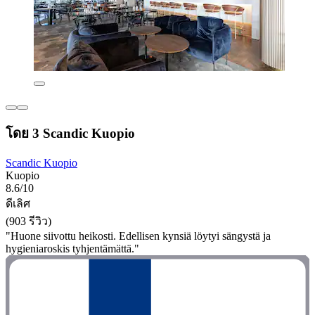
โดย 3 Scandic Kuopio
Scandic Kuopio
Kuopio
8.6/10
ดีเลิศ
(903 รีวิว)
"Huone siivottu heikosti. Edellisen kynsiä löytyi sängystä ja
hygieniaroskis tyhjentämättä."