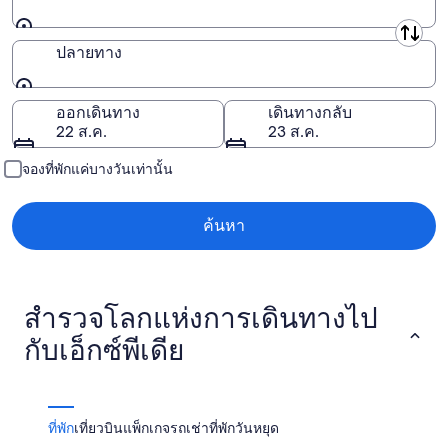
ออสโตรบอทเนีย
ต้นทาง
เพียร์กันมา
ปลายทาง
ไปจานนี ทาวาสเทีย
ปลายทาง
ออกเดินทาง
เดินทางกลับ
ซาตาคุนตา
22 ส.ค.
23 ส.ค.
เซาท์ คาเรเลีย
จองที่พักแค่บางวันเท่านั้น
เซาเทิร์นออสโตรบอทเนีย
ค้นหา
เซาเทิร์น ซาโวเนีย
ฟินแลนด์ตะวันตกเฉียงใต้
สำรวจโลกแห่งการเดินทางไป
อูซิมา
กับเอ็กซ์พีเดีย
ที่พัก
เที่ยวบิน
แพ็กเกจ
รถเช่า
ที่พักวันหยุด