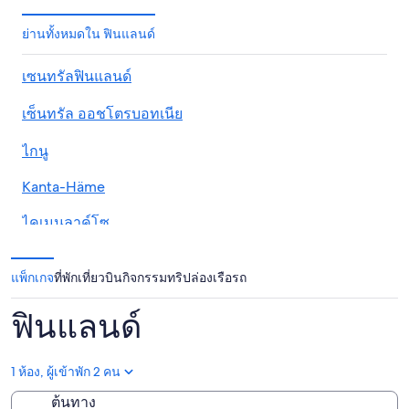
ย่านทั้งหมดใน ฟินแลนด์
เซนทรัลฟินแลนด์
เซ็นทรัล ออชโตรบอทเนีย
ไกนู
Kanta-Häme
ไคเมนลาค์โซ
แลปแลนด์
แพ็กเกจ
ที่พัก
เที่ยวบิน
กิจกรรม
ทริปล่องเรือ
รถ
การิเลียเหนือ
ฟินแลนด์
นอร์ทเทิร์น ออสโทรบอทเนีย
นอร์เทิร์นซาโวเนีย
1 ห้อง, ผู้เข้าพัก 2 คน
ต้นทาง