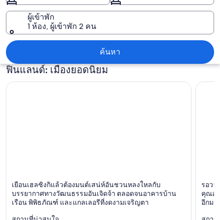
ผู้เข้าพัก
1 ห้อง, ผู้เข้าพัก 2 คน
ฟินแลนด์
ค้นหา
ฟินแลนด์: เมืองยอดนิยม
เฮลซิงกิ
รอวาเน
เยือนเฮลซิงกิแล้วต้องมนต์เสน่ห์อันชวนหลงใหลกับ
รอวาเน
ช้อปปิ้ง, ธุรกิจ,
เมืองเล็
บรรยากาศทางวัฒนธรรมอันเจิดจ้า ตลอดจนอาคารบ้าน
คุณอย
เรือน พิพิธภัณฑ์ และแกลเลอรีที่งดงามเจริญตา
อีกมาก
เที่ยวกับครอบครัว
สถานที่น่าสนใจ
สถานท