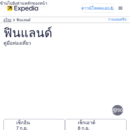
ข้ามไปยังส่วนหลักของหน้า
ดาวน์โหลดแอป
วางแผนทริป
ยุโรป
ฟินแลนด์
ฟินแลนด์
คู่มือท่องเที่ยว
ภาพ
ฟินแลนด์
50
เช็กอิน
เช็กเอาต์
7 ก.ย.
8 ก.ย.