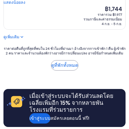
t
แสดงน้อยลง
ที่
a
ราคา
฿1,744
ติ,
f
ปัจจุบัน
(786
ราคารวม ฿1,977
f
คือ
รีวิว)
รวมภาษีและค่าธรรมเนียม
v
฿1,744
4 ก.ย. - 5 ก.ย.
e
r
ดูเพิ่มเติม
y
n
i
ราคา
ราคาต่อคืนที่ถูกที่สุดที่พบใน 24 ชั่วโมงที่ผ่านมา อ้างอิงจากการเข้าพัก 1 คืน ผู้เข้าพัก
2 คน ราคาและจำนวนห้องพักว่างอาจมีการเปลี่ยนแปลง อาจมีข้อกำหนดเพิ่มเติม
c
ต่อ
e
คืน
a
ที่
ดูที่พักทั้งหมด
n
ถูก
d
ที่สุด
p
ที่
l
พบใน
a
24
เมื่อเข้าสู่ระบบจะได้รับส่วนลดโดย
c
ชั่วโมง
e
ที่
เฉลี่ยเพิ่มอีก 15% จากหลายพัน
v
ผ่าน
โรงแรมที่ร่วมรายการ
e
มา
r
อ้างอิง
เข้าสู่ระบบ
สมัครเลยตอนนี้ ฟรี!
y
จาก
b
การ