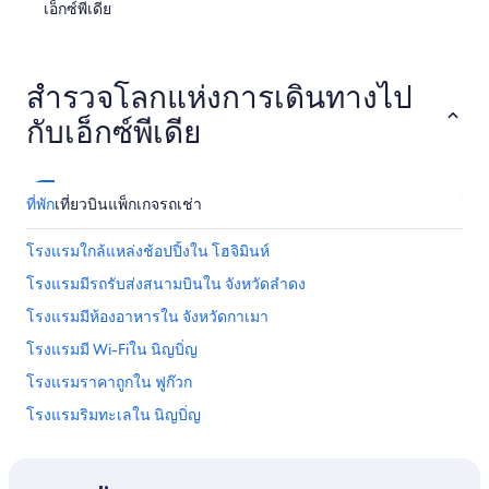
เอ็กซ์พีเดีย
สำรวจโลกแห่งการเดินทางไป
กับเอ็กซ์พีเดีย
ที่พัก
เที่ยวบิน
แพ็กเกจ
รถเช่า
โรงแรมใกล้แหล่งช้อปปิ้งใน โฮจิมินห์
โรงแรมมีรถรับส่งสนามบินใน จังหวัดลําดง
โรงแรมมีห้องอาหารใน จังหวัดกาเมา
โรงแรมมี Wi-Fiใน นิญบิ่ญ
โรงแรมราคาถูกใน ฟูก๊วก
โรงแรมริมทะเลใน นิญบิ่ญ
โรงแรมราคาถูกใน นิญบิ่ญ
โรงแรมคาสิโนใน โฮจิมินห์