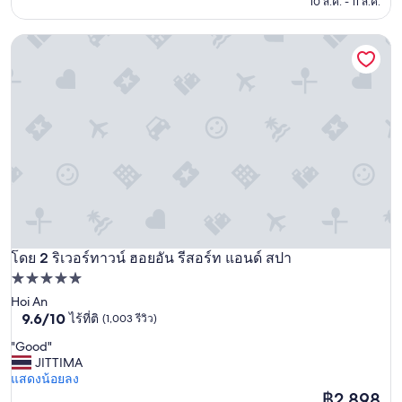
฿2,487
(1,001
10 ส.ค. - 11 ส.ค.
รีวิว)
ริเวอร์ทาวน์ ฮอยอัน รีสอร์ท แอนด์ สปา
โดย 2 ริเวอร์ทาวน์ ฮอยอัน รีสอร์ท แอนด์ สปา
ริเวอร์ทาวน์ ฮอยอัน รีสอร์ท แอนด์ สปา
ที่พัก
5.0
Hoi An
9.6
9.6/10
ไร้ที่ติ
(1,003 รีวิว)
ดาว
จาก
"
"Good"
10,
G
JITTIMA
ไร้
o
แสดงน้อยลง
ที่
o
ราคา
฿2,898
ติ,