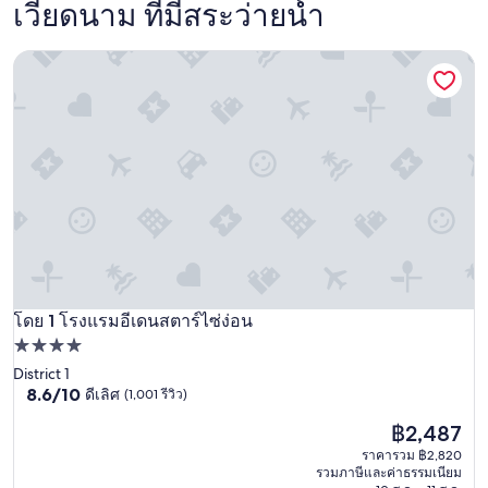
เวียดนาม ที่มีสระว่ายน้ำ
โรงแรมอีเดนสตาร์ไซ่ง่อน
โดย 1 โรงแรมอีเดนสตาร์ไซ่ง่อน
โรงแรมอีเดนสตาร์ไซ่ง่อน
ที่พัก
4.0
District 1
8.6
8.6/10
ดีเลิศ
(1,001 รีวิว)
ดาว
จาก
ราคา
฿2,487
10,
ปัจจุบัน
ดี
ราคารวม ฿2,820
คือ
เลิศ,
รวมภาษีและค่าธรรมเนียม