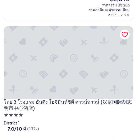
d
ปัจจุบัน
(1,003
ราคารวม ฿3,286
"
คือ
รีวิว)
รวมภาษีและค่าธรรมเนียม
฿2,898
6 ก.ย. - 7 ก.ย.
โรงแรม ฮันติง โฮจิมินห์ซิตี้ ดาวน์ทาวน์ (汉庭国际胡志明市
โดย 3 โรงแรม ฮันติง โฮจิมินห์ซิตี้ ดาวน์ทาวน์ (汉庭国际胡志
โรงแรม ฮันติง โฮจิมินห์ซิตี้ ดาวน์ทาวน์ (汉庭国际胡志明市
明市中心酒店)
ที่พัก
4.0
District 1
7.0
7.0/10
ดี
(2 รีวิว)
ดาว
จาก