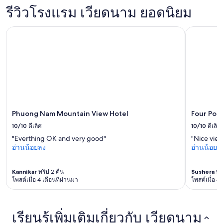
u
เข้า
รีวิวโรงแรม เวียดนาม ยอดนิยม
e
พัก
t
1
Phuong Nam Mountain View Hotel
Four Poin
i
คืน
f
ผู้
u
เข้า
l
พัก
,
2
e
คน
a
ราคา
s
และ
y
จำนวน
t
ห้อง
Phuong Nam Mountain View Hotel
Four Poi
o
พัก
10/10
ดีเลิศ
10/10
ดีเลิศ
g
ว่าง
"Everthing OK and very good"
"Nice view
o
อาจ
อ่านน้อยลง
อ่านน้อยล
t
มี
o
การ
n
เปลี่ยนแปลง
Kannikar
ทริป 2 คืน
Sushera
ทริ
i
อาจ
โพสต์เมื่อ 4 เดือนที่ผ่านมา
โพสต์เมื่อ 4
g
มี
h
ข้อ
t
กำหนด
m
เพิ่ม
เรียนรู้เพิ่มเติมเกี่ยวกับ เวียดนาม
a
เติม