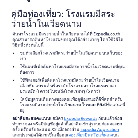
r
k
คู่มือท่องเที่ยว: โรงแรมมีสระ
e
t
ว่ายน้ำในเวียดนาม
.
"
ค้นหาโรงแรมมีสระว่ายน้ำในเวียดนามได้ที่ Expedia.co.th
คุณสามารถค้นหาโรงแรมของคุณได้อย่างง่ายๆ โดยใช้วิธีใด
วิธีหนึ่งดังต่อไปนี้
ชมตัวเลือกโรงแรมมีสระว่ายน้ำในเวียดนาม บนเว็บของ
เรา
ใช้แผนที่เพื่อค้นหาโรงแรมมีสระว่ายน้ำในเวียดนามที่คุณ
ต้องการ
ใช้ฟิลเตอร์เพื่อค้นหาโรงแรมมีสระว่ายน้ำในเวียดนาม
เลือกธีม แบรนด์ หรือระดับโรงแรมจากโรงแรมราคา
ประหยัด (1 ดาว) ไปจนถึงโรงแรมหรู (5 ดาว)
ใส่ข้อมูลวันเดินทางของคุณเพื่อดูข้อเสนอที่ดีที่สุดสำหรับ
โรงแรมมีสระว่ายน้ำในเวียดนาม ในขณะที่ยังมีข้อเสนอนี้
อยู่
อย่าลืมสะสมคะแนน!
สมัคร
Expedia Rewards
ก่อนแล้วค่อย
ทำการจอง หรือมีบัญชีอยู่แล้วก็อย่าลืมเข้าสู่ระบบก่อนจองทุก
ครั้ง พร้อมรับคะแนน X2 เมื่อจองผ่าน
Expedia Application
และประหยัดได้มากขึ้นเมื่อคุณ
จองเที่ยวบินหรือแพ็คเกจ
บน