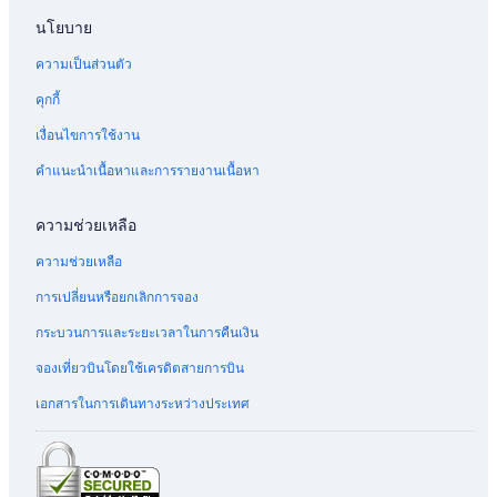
โรงแรม มาร์ชฮาร์เบอร์
c
นโยบาย
)
โรงแรม เวสต์เอนด์
,
ความเป็นส่วนตัว
t
โรงแรม Coakley Town
h
คุกกี้
โรงแรม Hawks Nest
e
r
โรงแรมหรูใน เกาะพาราไดซ์
เงื่อนไขการใช้งาน
e
i
โรงแรม ร็อก ซาวด์
คำแนะนำเนื้อหาและการรายงานเนื้อหา
s
โรงแรม เพลิกัน พอยต์
a
ความช่วยเหลือ
g
โรงแรม ไฮร็อก
r
ความช่วยเหลือ
e
โรงแรมสำหรับครอบครัวใน สเตเนียลเคย์
a
การเปลี่ยนหรือยกเลิกการจอง
โรงแรม เบลีย์ทาวน์
t
r
กระบวนการและระยะเวลาในการคืนเงิน
โรงแรม โรลทาวน์
a
n
โรงแรมมีห้องอาหารใน เกาะพาราไดซ์
จองเที่ยวบินโดยใช้เครดิตสายการบิน
g
โรงแรมสำหรับครอบครัวใน เกาะพาราไดซ์
เอกสารในการเดินทางระหว่างประเทศ
e
o
โรงแรม Stella Maris
f
r
โรงแรม โคเบิร์นทาวน์
e