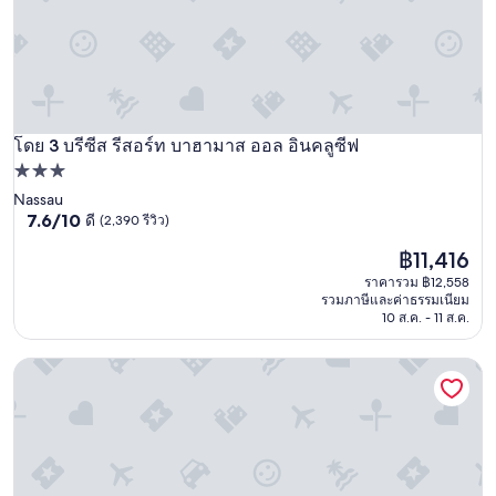
a
g
e
,
h
a
d
โดย 3 บรีซีส รีสอร์ท บาฮามาส ออล อินคลูซีฟ
บรีซีส รีสอร์ท บาฮามาส ออล อินคลูซีฟ
a
ที่พัก
n
a
3.0
Nassau
m
7.6
7.6/10
ดี
(2,390 รีวิว)
ดาว
a
จาก
z
ราคา
฿11,416
10,
i
ปัจจุบัน
ดี,
ราคารวม ฿12,558
n
คือ
(2,390
รวมภาษีและค่าธรรมเนียม
g
฿11,416
รีวิว)
10 ส.ค. - 11 ส.ค.
s
t
Green Turtle Club Resort & Marina
a
y
!
T
h
e
s