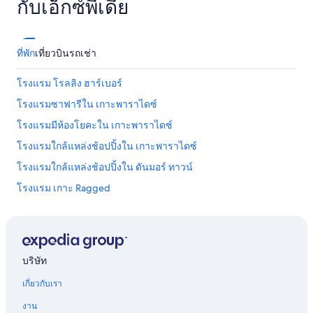
กับเอ็กซ์พีเดีย
h
m
u
c
ที่พัก
เที่ยวบิน
รถเช่า
h
a
p
โรงแรม โรลลิง ฮาร์เบอร์
p
r
โรงแรมซาฟารีใน เกาะพาราไดซ์
e
โรงแรมมีห้องโยคะใน เกาะพาราไดซ์
c
i
โรงแรมใกล้แหล่งช้อปปิ้งใน เกาะพาราไดซ์
a
t
โรงแรมใกล้แหล่งช้อปปิ้งใน ดันมอร์ ทาวน์
e
โรงแรม เกาะ Ragged
d
a
โรงแรม Snug Corner
m
e
โรงแรมมีความสำคัญทางประวัติศาสตร์ใน เกาะพาราไดซ์
n
โรงแรมแบบรวมค่าใช้จ่ายทุกอย่างใน เกาะพาราไดซ์
i
บริษัท
t
โรงแรมมี Wi-Fiใน เกาะพาราไดซ์
i
เกี่ยวกับเรา
e
โรงแรมราคาถูกใน เกาะพาราไดซ์
s
งาน