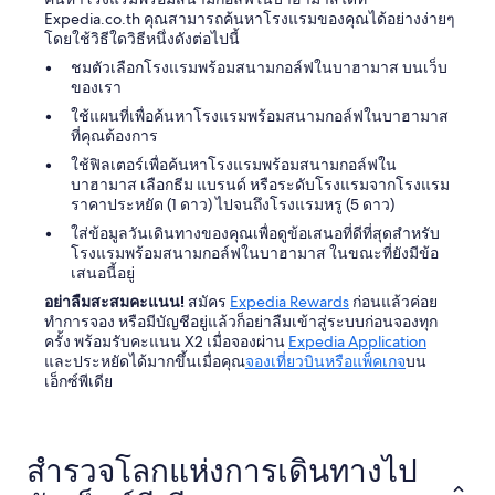
e
ว่าง
Expedia.co.th คุณสามารถค้นหาโรงแรมของคุณได้อย่างง่ายๆ
a
อาจ
โดยใช้วิธีใดวิธีหนึ่งดังต่อไปนี้
c
มี
h
ชมตัวเลือกโรงแรมพร้อมสนามกอล์ฟในบาฮามาส บนเว็บ
การ
a
ของเรา
เปลี่ยนแปลง
n
อาจ
ใช้แผนที่เพื่อค้นหาโรงแรมพร้อมสนามกอล์ฟในบาฮามาส
d
มี
ที่คุณต้องการ
p
ข้อ
o
ใช้ฟิลเตอร์เพื่อค้นหาโรงแรมพร้อมสนามกอล์ฟใน
กำหนด
o
บาฮามาส เลือกธีม แบรนด์ หรือระดับโรงแรมจากโรงแรม
เพิ่ม
l
ราคาประหยัด (1 ดาว) ไปจนถึงโรงแรมหรู (5 ดาว)
เติม
s
ใส่ข้อมูลวันเดินทางของคุณเพื่อดูข้อเสนอที่ดีที่สุดสำหรับ
a
โรงแรมพร้อมสนามกอล์ฟในบาฮามาส ในขณะที่ยังมีข้อ
r
เสนอนี้อยู่
e
p
อย่าลืมสะสมคะแนน!
สมัคร
Expedia Rewards
ก่อนแล้วค่อย
e
ทำการจอง หรือมีบัญชีอยู่แล้วก็อย่าลืมเข้าสู่ระบบก่อนจองทุก
r
ครั้ง พร้อมรับคะแนน X2 เมื่อจองผ่าน
Expedia Application
f
และประหยัดได้มากขึ้นเมื่อคุณ
จองเที่ยวบินหรือแพ็คเกจ
บน
e
เอ็กซ์พีเดีย
c
t
w
i
สำรวจโลกแห่งการเดินทางไป
t