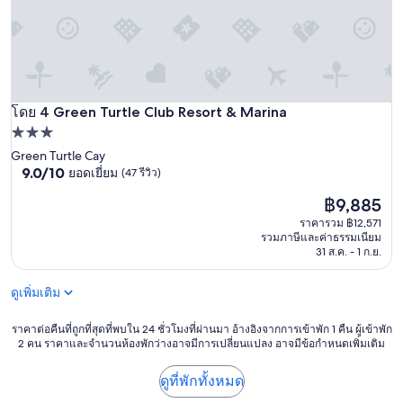
t
a
f
f
i
s
Green Turtle Club Resort & Marina
โดย 4 Green Turtle Club Resort & Marina
e
x
ที่พัก
c
3.0
Green Turtle Cay
e
9.0
9.0/10
ยอดเยี่ยม
(47 รีวิว)
ดาว
l
จาก
l
ราคา
฿9,885
10,
e
ปัจจุบัน
ยอด
ราคารวม ฿12,571
n
คือ
เยี่ยม,
รวมภาษีและค่าธรรมเนียม
t
฿9,885
(47
31 ส.ค. - 1 ก.ย.
,
รีวิว)
h
o
ดูเพิ่มเติม
t
e
ราคา
ราคาต่อคืนที่ถูกที่สุดที่พบใน 24 ชั่วโมงที่ผ่านมา อ้างอิงจากการเข้าพัก 1 คืน ผู้เข้าพัก
l
2 คน ราคาและจำนวนห้องพักว่างอาจมีการเปลี่ยนแปลง อาจมีข้อกำหนดเพิ่มเติม
ต่อ
i
คืน
s
ที่
ดูที่พักทั้งหมด
v
ถูก