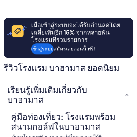
e
ที่สุด
r
ที่
y
พบใน
c
24
l
เมื่อเข้าสู่ระบบจะได้รับส่วนลดโดย
ชั่วโมง
e
ที่
เฉลี่ยเพิ่มอีก 15% จากหลายพัน
a
ผ่าน
n
โรงแรมที่ร่วมรายการ
มา
,
อ้างอิง
เข้าสู่ระบบ
สมัครเลยตอนนี้ ฟรี!
l
จาก
u
การ
x
เข้า
รีวิวโรงแรม บาฮามาส ยอดนิยม
u
พัก
r
1
i
คืน
o
ผู้
เรียนรู้เพิ่มเติมเกี่ยวกับ
u
เข้า
s
พัก
บาฮามาส
s
2
h
คน
o
ราคา
คู่มือท่องเที่ยว: โรงแรมพร้อม
p
และ
s
จำนวน
สนามกอล์ฟในบาฮามาส
,
ห้อง
b
พัก
ค้นหาโรงแรมพร้อมสนามกอล์ฟในบาฮามาสได้ที่