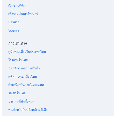
โรงแรม Stocking Island
(
เปิดขายที่พัก
b
โรงแรม เมาท์เพลแซนต์
e
เข้าร่วมเป็นพาร์ทเนอร์
a
โรงแรมสกีใน เกาะพาราไดซ์
c
ข่าวสาร
โรงแรมมีฟิตเนสใน เกาะพาราไดซ์
h
u
โฆษณา
โรงแรม แกลเลียตเคย์
m
b
โรงแรม แคทเคยส์
การเดินทาง
r
โรงแรมมีสระว่ายน้ำใน เกาะพาราไดซ์
e
คู่มือท่องเที่ยวในประเทศไทย
l
โรงแรมปลอดบุหรี่ใน เกาะพาราไดซ์
l
โรงแรมในไทย
a
โรงแรม มิดเดิล เคย์
s
บ้านพักตากอากาศในไทย
โรงแรมธุรกิจใน เกาะพาราไดซ์
,
k
แพ็คเกจท่องเที่ยวไทย
โรงแรมพร้อมสนามกอล์ฟใน เกาะพาราไดซ์
a
ตั๋วเครื่องบินภายในประเทศ
y
โรงแรม ที่ตั้งถิ่นฐานในชูการ์ โลฟ
a
โรงแรมคาสิโนใน เกาะพาราไดซ์
รถเช่าในไทย
k
s
โรงแรม แนสซอ
ประเภทที่พักทั้งหมด
,
e
โรงแรมมีสปาใน เกาะพาราไดซ์
ท่องโลกไปกับบล็อกเอ็กซ์พีเดีย
t