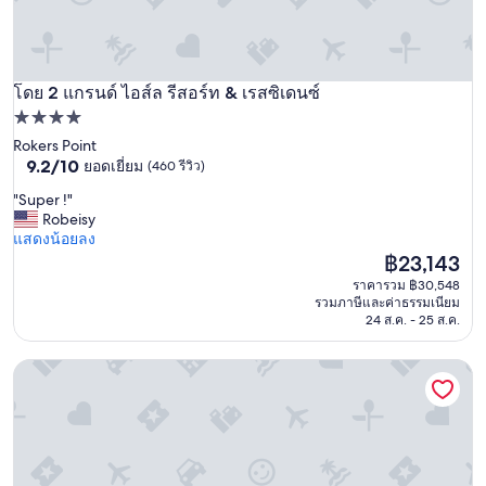
r
e
n
r
a
โดย 2 แกรนด์ ไอส์ล รีสอร์ท & เรสซิเดนซ์
แกรนด์ ไอส์ล รีสอร์ท & เรสซิเดนซ์
n
ที่พัก
g
4.0
Rokers Point
i
9.2
9.2/10
ยอดเยี่ยม
(460 รีวิว)
ดาว
n
จาก
g
"
"Super !"
10,
f
S
Robeisy
ยอด
r
u
แสดงน้อยลง
เยี่ยม,
o
p
ราคา
฿23,143
(460
m
e
ปัจจุบัน
รีวิว)
ราคารวม ฿30,548
9
r
คือ
รวมภาษีและค่าธรรมเนียม
-
!
฿23,143
24 ส.ค. - 25 ส.ค.
1
"
5
y
บรีซีส รีสอร์ท บาฮามาส ออล อินคลูซีฟ
e
a
r
s
o
f