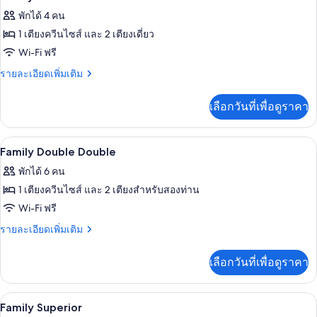
Cabin
ภาพถ่าย
พักได้ 4 คน
Suite
ทั้งหมด
1 เตียงควีนไซส์ และ 2 เตียงเดี่ยว
ของ
Wi-Fi ฟรี
Family
ราย
รายละเอียดเพิ่มเติม
Standard
ละเอียด
เพิ่ม
เลือกวันที่เพื่อดูราคา
เติม
เกี่ยว
กับ
เครื่องนอนระดับพรีเมียม, มินิบาร์, ตู้นิ
เปิด
4
Family
Family Double Double
Standard
ภาพถ่าย
พักได้ 6 คน
ทั้งหมด
1 เตียงควีนไซส์ และ 2 เตียงสำหรับสองท่าน
ของ
Wi-Fi ฟรี
Family
ราย
รายละเอียดเพิ่มเติม
Double
ละเอียด
เพิ่ม
Double
เลือกวันที่เพื่อดูราคา
เติม
เกี่ยว
กับ
เครื่องนอนระดับพรีเมียม, มินิบาร์, ตู้นิ
เปิด
5
Family
Family Superior