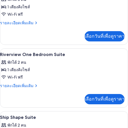
Cabin
ทั้งหมด
Suite
1 เตียงคิงไซส์
ของ
Wi-Fi ฟรี
One
ราย
รายละเอียดเพิ่มเติม
Bedroom
ละเอียด
เพิ่ม
Patio
เลือกวันที่เพื่อดูราคา
เติม
Suite
เกี่ยว
กับ
ทีวีจอแอลอีดี 50 นิ้ว พร้อมช่องดาวเทีย
เปิด
11
One
Riverview One Bedroom Suite
Bedroom
ภาพถ่าย
พักได้ 2 คน
Patio
ทั้งหมด
Suite
1 เตียงคิงไซส์
ของ
Wi-Fi ฟรี
Riverview
ราย
รายละเอียดเพิ่มเติม
One
ละเอียด
เพิ่ม
Bedroom
เลือกวันที่เพื่อดูราคา
เติม
Suite
เกี่ยว
กับ
เครื่องนอนระดับพรีเมียม, มินิบาร์, ตู้นิ
เปิด
6
Riverview
Ship Shape Suite
One
ภาพถ่าย
พักได้ 2 คน
Bedroom