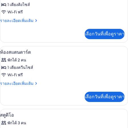
ทั้งหมด
Suite
1 เตียงคิงไซส์
ของ
Wi-Fi ฟรี
Ship
ราย
รายละเอียดเพิ่มเติม
Shape
ละเอียด
เพิ่ม
Suite
เลือกวันที่เพื่อดูราคา
เติม
เกี่ยว
กับ
เครื่องนอนระดับพรีเมียม, มินิบาร์, ตู้นิ
เปิด
5
Ship
ห้องสแตนดาร์ด
Shape
ภาพถ่าย
พักได้ 2 คน
Suite
ทั้งหมด
1 เตียงควีนไซส์
ของ
Wi-Fi ฟรี
ห้อง
ราย
รายละเอียดเพิ่มเติม
ละเอียด
สแตนดาร์ด
เพิ่ม
เลือกวันที่เพื่อดูราคา
เติม
เกี่ยว
กับ
สตูดิโอ | เครื่องนอนระดับพรีเมียม, มินิบ
เปิด
6
ห้อง
สตูดิโอ
สแตนดาร์ด
ภาพถ่าย
พักได้ 3 คน