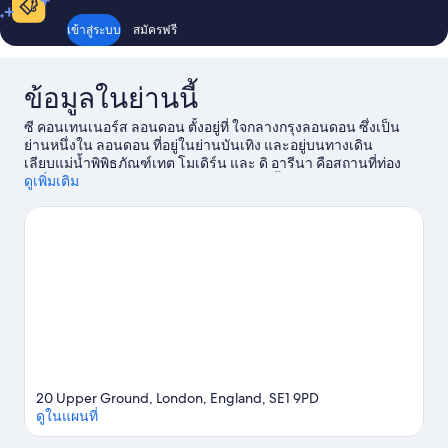
เข้าสู่ระบบ
สมัครฟรี
ข้อมูลในย่านนี้
ซี คอนเทนเนอร์ส ลอนดอน ตั้งอยู่ที่ ใจกลางกรุงลอนดอน ซึ่งเป็น
ย่านหนึ่งใน ลอนดอน ที่อยู่ในย่านบันเทิง และอยู่บนทางเดิน
เลียบแม่น้ำพิพิธภัณฑ์เทต โมเดิร์น และ ดิ อารีนา คือสถานที่ท่อง
เที่ยวทางวัฒนธรรมที่ไม่ควรพลาดในย่านนี้ ส่วนแลนด์มาร์คสำคัญ
ดูเพิ่มเติม
คือ บิ๊กเบน และ หอคอยแห่งลอนดอน นักเดินทางสามารถไป
เพลิดเพลินกับกิจกรรมหรือเกมได้ที่ สนามกีฬาเวมบลีย์ รวมถึงเยือนที่
เที่ยวสุดฮิตอย่าง ชิงช้าสวรรค์ลอนดอนอาย ผู้เข้าพักชื่นชอบทำเลที่
เป็นจุดศูนย์กลางของโรงแรมแห่งนี้ เพราะเหมาะสำหรับการเที่ยว
ชมสถานที่ท่องเที่ยว นอกจากนี้ ที่นี่ยังสะดวกต่อการเดินทาง เพราะ
สามารถเดินถึง สถานีรถไฟใต้ดินแบล็คไฟรอาร์ส ในเวลา 8 นาที
และถึง สถานีรถไฟใต้ดินSouthwark ในเวลา 9 นาที
ดูคู่มือท่องเที่ยว
ลอนดอน
20 Upper Ground, London, England, SE1 9PD
ดูในแผนที่