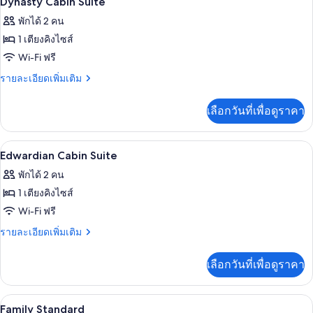
Dynasty Cabin Suite
Deluxe
ภาพถ่าย
พักได้ 2 คน
Double
ทั้งหมด
Double
1 เตียงคิงไซส์
ของ
Wi-Fi ฟรี
Dynasty
ราย
รายละเอียดเพิ่มเติม
Cabin
ละเอียด
เพิ่ม
Suite
เลือกวันที่เพื่อดูราคา
เติม
เกี่ยว
กับ
เครื่องนอนระดับพรีเมียม, มินิบาร์, ตู้นิ
เปิด
10
Dynasty
Edwardian Cabin Suite
Cabin
ภาพถ่าย
พักได้ 2 คน
Suite
ทั้งหมด
1 เตียงคิงไซส์
ของ
Wi-Fi ฟรี
Edwardian
ราย
รายละเอียดเพิ่มเติม
Cabin
ละเอียด
เพิ่ม
Suite
เลือกวันที่เพื่อดูราคา
เติม
เกี่ยว
กับ
เครื่องนอนระดับพรีเมียม, มินิบาร์, ตู้นิ
เปิด
3
Edwardian
Family Standard