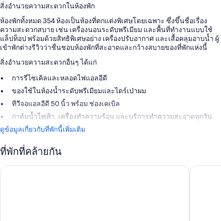
สิ่งอำนวยความสะดวกในห้องพัก
ห้องพักทั้งหมด 354 ห้องเป็นห้องที่ตกแต่งพิเศษโดยเฉพาะ ซึ่งขึ้นชื่อเรื่อง
ความสะดวกสบาย เช่น เครื่องนอนระดับพรีเมียม และพื้นที่ทำงานแบบใช้
แล็ปท็อป พร้อมด้วยสิทธิพิเศษอย่าง เครื่องปรับอากาศ และเสื้อคลุมอาบน้ำ ผู้
เข้าพักต่างรีวิวว่าชื่นชอบห้องพักที่สะอาดและกว้างสบายของที่พักแห่งนี้
สิ่งอำนวยความสะดวกอื่นๆ ได้แก่
การรีไซเคิลและหลอดไฟแอลอีดี
ของใช้ในห้องน้ำระดับพรีเมียมและไดร์เป่าผม
ทีวีจอแอลอีดี 50 นิ้ว พร้อม ช่องเคเบิล
กาต้มน้ำไฟฟ้า, เครื่องทำความร้อน และบริการทำความสะอาดทุกวัน
ดูข้อมูลเกี่ยวกับที่พักนี้เพิ่มเติม
ที่พักที่คล้ายกัน
พาร์ค พลาซ่า ลอนดอน เวสต์มินสเตอร์ บริดจ์
เลโอนาร์