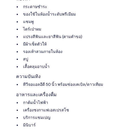
กระดาษชำระ
ของใช้ในห้องน้ำระดับพรีเมียม
แชมพู
ไดร์เป่าผม
แปรงสีฟันและยาสีฟัน (ตามคำขอ)
มีผ้าเช็ดตัวให้
รองเท้าสวมภายในห้อง
สบู่
เสื้อคลุมอาบน้ำ
ความบันเทิง
ทีวีจอแอลอีดี 50 นิ้ว พร้อมช่องเคเบิล/ดาวเทียม
อาหารและเครื่องดื่ม
กาต้มน้ำไฟฟ้า
เครื่องชงกาแฟเอสเปรสโซ
บริการแชมเปญ
มินิบาร์