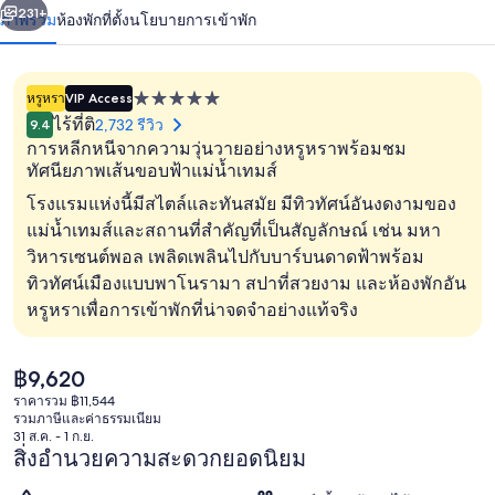
น้า
231+
ภาพรวม
ห้องพัก
ที่ตั้ง
นโยบายการเข้าพัก
เนอ
ร์ส
หรูหรา
VIP Access
ที่พัก
ลอนดอน
ไร้ที่ติ
2,732 รีวิว
9.4
5.0
การหลีกหนีจากความวุ่นวายอย่างหรูหราพร้อมชม
ดาว
ทัศนียภาพเส้นขอบฟ้าแม่น้ำเทมส์
โรงแรมแห่งนี้มีสไตล์และทันสมัย มีทิวทัศน์อันงดงามของ
แม่น้ำเทมส์และสถานที่สำคัญที่เป็นสัญลักษณ์ เช่น มหา
เครื่องนอนระดับพรีเมียม, มินิบาร์, ตู้นิ
วิหารเซนต์พอล เพลิดเพลินไปกับบาร์บนดาดฟ้าพร้อม
ทิวทัศน์เมืองแบบพาโนรามา สปาที่สวยงาม และห้องพักอัน
หรูหราเพื่อการเข้าพักที่น่าจดจำอย่างแท้จริง
ราคา
฿9,620
ปัจจุบัน
ราคารวม ฿11,544
฿9,620
รวมภาษีและค่าธรรมเนียม
31 ส.ค. - 1 ก.ย.
สิ่งอำนวยความสะดวกยอดนิยม