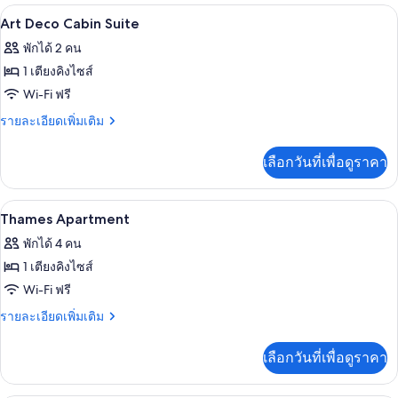
เครื่องนอนระดับพรีเมียม, มินิบาร์, ตู้นิ
เปิด
มี
8
Art Deco Cabin Suite
ให้
ภาพถ่าย
พักได้ 2 คน
สำหรับ
ทั้งหมด
1 เตียงคิงไซส์
ห้อง
ของ
Wi-Fi ฟรี
พัก
Art
ราย
รายละเอียดเพิ่มเติม
Deco
ละเอียด
เพิ่ม
Cabin
เลือกวันที่เพื่อดูราคา
เติม
Suite
เกี่ยว
กับ
เครื่องนอนระดับพรีเมียม, มินิบาร์, ตู้นิ
เปิด
8
Art
Thames Apartment
Deco
ภาพถ่าย
พักได้ 4 คน
Cabin
ทั้งหมด
Suite
1 เตียงคิงไซส์
ของ
Wi-Fi ฟรี
Thames
ราย
รายละเอียดเพิ่มเติม
Apartment
ละเอียด
เพิ่ม
เลือกวันที่เพื่อดูราคา
เติม
เกี่ยว
กับ