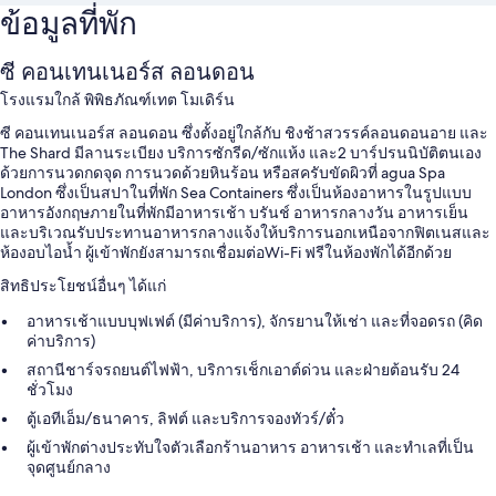
ข้อมูลที่พัก
ซี คอนเทนเนอร์ส ลอนดอน
โรงแรมใกล้ พิพิธภัณฑ์เทต โมเดิร์น
ซี คอนเทนเนอร์ส ลอนดอน ซึ่งตั้งอยู่ใกล้กับ ชิงช้าสวรรค์ลอนดอนอาย และ
The Shard มีลานระเบียง บริการซักรีด/ซักแห้ง และ2 บาร์ปรนนิบัติตนเอง
ด้วยการนวดกดจุด การนวดด้วยหินร้อน หรือสครับขัดผิวที่ agua Spa
London ซึ่งเป็นสปาในที่พัก Sea Containers ซึ่งเป็นห้องอาหารในรูปแบบ
อาหารอังกฤษภายในที่พักมีอาหารเช้า บรันช์ อาหารกลางวัน อาหารเย็น
และบริเวณรับประทานอาหารกลางแจ้งให้บริการนอกเหนือจากฟิตเนสและ
ห้องอบไอน้ำ ผู้เข้าพักยังสามารถเชื่อมต่อWi-Fi ฟรีในห้องพักได้อีกด้วย
สิทธิประโยชน์อื่นๆ ได้แก่
อาหารเช้าแบบบุฟเฟต์ (มีค่าบริการ), จักรยานให้เช่า และที่จอดรถ (คิด
ค่าบริการ)
สถานีชาร์จรถยนต์ไฟฟ้า, บริการเช็กเอาต์ด่วน และฝ่ายต้อนรับ 24
ชั่วโมง
ตู้เอทีเอ็ม/ธนาคาร, ลิฟต์ และบริการจองทัวร์/ตั๋ว
ผู้เข้าพักต่างประทับใจตัวเลือกร้านอาหาร อาหารเช้า และทำเลที่เป็น
จุดศูนย์กลาง