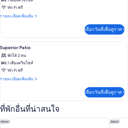
1 เตียงควีนไซส์
ของ
Wi-Fi ฟรี
ห้อง
ราย
รายละเอียดเพิ่มเติม
ละเอียด
ซู
เพิ่ม
เลือกวันที่เพื่อดูราคา
เติม
พี
เกี่ยว
เรีย
กับ
เครื่องนอนระดับพรีเมียม, มินิบาร์, ตู้นิ
เปิด
6
ห้อง
Superior Patio
ซู
ภาพถ่าย
พักได้ 2 คน
พี
ทั้งหมด
เรีย
1 เตียงควีนไซส์
ของ
Wi-Fi ฟรี
Superior
ราย
รายละเอียดเพิ่มเติม
Patio
ละเอียด
เพิ่ม
เลือกวันที่เพื่อดูราคา
เติม
เกี่ยว
กับ
ที่พักอื่นที่น่าสนใจ
Superior
Patio
เดอะ เบิร์กลีย์, เมย์บอร์น
ดิ เอมอรี
โฆษณา
โฆษณา