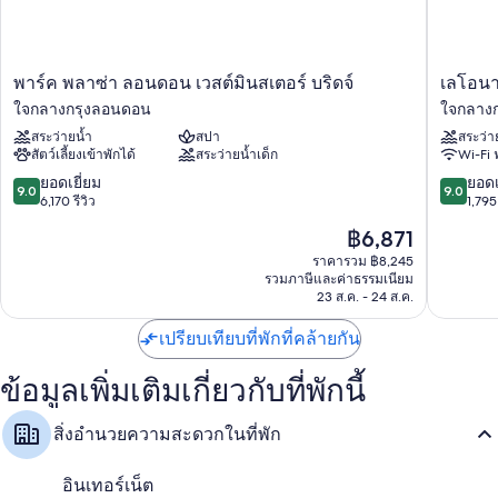
พาร์
เลโอ
พาร์ค พลาซ่า ลอนดอน เวสต์มินสเตอร์ บริดจ์
เลโอนา
ค
นาร์
ใจกลางกรุงลอนดอน
ใจกลาง
พลาซ่า
โด
สระว่ายน้ำ
สปา
สระว่า
ลอนดอน
รอยัล
สัตว์เลี้ยงเข้าพักได้
สระว่ายน้ำเด็ก
Wi-Fi 
เวสต์
ลอนดอ
มินส
เซนต์
9.0
9.0
ยอดเยี่ยม
ยอดเ
9.0
9.0
เตอร์
พอ
จาก
จาก
6,170 รีวิว
1,795 
บริดจ์
ลส์
10,
10,
ราคา
฿6,871
ใจกลาง
ใจกลาง
ยอด
ยอด
ปัจจุบัน
กรุง
กรุง
เยี่ยม,
เยี่ยม,
ราคารวม ฿8,245
คือ
ลอนดอน
รวมภาษีและค่าธรรมเนียม
ลอนดอ
6,170
1,795
฿6,871
23 ส.ค. - 24 ส.ค.
รีวิว
รีวิว
เปรียบเทียบที่พักที่คล้ายกัน
ข้อมูลเพิ่มเติมเกี่ยวกับที่พักนี้
สิ่งอำนวยความสะดวกในที่พัก
อินเทอร์เน็ต