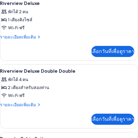
เปิด
4
Superior
Riverview Deluxe
Double
ภาพถ่าย
พักได้ 2 คน
Double
ทั้งหมด
1 เตียงคิงไซส์
ของ
Wi-Fi ฟรี
Riverview
ราย
รายละเอียดเพิ่มเติม
Deluxe
ละเอียด
เพิ่ม
เลือกวันที่เพื่อดูราคา
เติม
เกี่ยว
กับ
เครื่องนอนระดับพรีเมียม, มินิบาร์, ตู้นิ
เปิด
2
Riverview
Riverview Deluxe Double Double
Deluxe
ภาพถ่าย
พักได้ 4 คน
ทั้งหมด
2 เตียงสำหรับสองท่าน
ของ
Wi-Fi ฟรี
Riverview
ราย
รายละเอียดเพิ่มเติม
Deluxe
ละเอียด
เพิ่ม
Double
เลือกวันที่เพื่อดูราคา
เติม
Double
เกี่ยว
กับ
ทีวีจอแอลอีดี 50 นิ้ว พร้อมช่องดาวเทีย
เปิด
6
Riverview