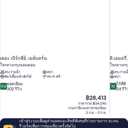
เดอะ เบิร์กลีย์, เมย์บอร์น
ดิ เอมอรี
ใจกลางกรุงลอนดอน
ใจกลางกร
สระว่ายน้ำ
สปา
สระว่ายน
สัตว์เลี้ยงเข้าพักได้
Wi-Fi ฟรี
สปา
9.2
10.0
ยอดเยี่ยม
ไร้ที่ติ
9.2
10
จาก
จาก
302 รีวิว
24 รีวิ
10,
10,
ราคา
฿28,413
ยอด
ไร้
ปัจจุบัน
ราคารวม ฿34,096
เยี่ยม,
ที่
คือ
รวมภาษีและค่าธรรมเนียม
302
ติ,
฿28,413
2 ก.ย. - 3 ก.ย.
รีวิว
24
รีวิว
เข้าสู่ระบบเพื่อดูส่วนลดและสิทธิพิเศษที่ร่วมรายการ สะสม
รีวอร์ดเพื่อการท่องเที่ยวครั้งถัดไป