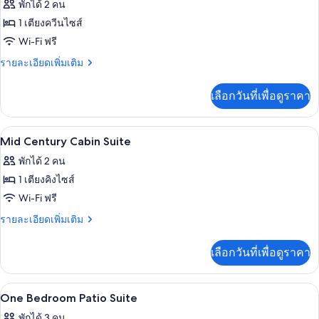
พักได้ 2 คน
Double
ทั้งหมด
Double
1 เตียงควีนไซส์
ของ
Wi-Fi ฟรี
One
ราย
รายละเอียดเพิ่มเติม
Bedroom
ละเอียด
เพิ่ม
Suite
เลือกวันที่เพื่อดูราคา
เติม
เกี่ยว
กับ
เครื่องนอนระดับพรีเมียม, มินิบาร์, ตู้นิ
เปิด
6
One
Mid Century Cabin Suite
Bedroom
ภาพถ่าย
พักได้ 2 คน
Suite
ทั้งหมด
1 เตียงคิงไซส์
ของ
Wi-Fi ฟรี
Mid
ราย
รายละเอียดเพิ่มเติม
Century
ละเอียด
เพิ่ม
Cabin
เลือกวันที่เพื่อดูราคา
เติม
Suite
เกี่ยว
กับ
เครื่องนอนระดับพรีเมียม, มินิบาร์, ตู้นิ
เปิด
5
Mid
One Bedroom Patio Suite
Century
ภาพถ่าย
พักได้ 3 คน