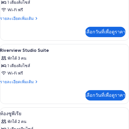
ทั้งหมด
1 เตียงคิงไซส์
ของ
Wi-Fi ฟรี
สตู
ราย
รายละเอียดเพิ่มเติม
ละเอียด
ดิโอ
เพิ่ม
เลือกวันที่เพื่อดูราคา
เติม
เกี่ยว
กับ
เครื่องนอนระดับพรีเมียม, มินิบาร์, ตู้นิ
เปิด
8
สตู
Riverview Studio Suite
ดิ
ภาพถ่าย
พักได้ 3 คน
โอ
ทั้งหมด
1 เตียงคิงไซส์
ของ
Wi-Fi ฟรี
Riverview
ราย
รายละเอียดเพิ่มเติม
Studio
ละเอียด
เพิ่ม
Suite
เลือกวันที่เพื่อดูราคา
เติม
เกี่ยว
กับ
เครื่องนอนระดับพรีเมียม, มินิบาร์, ตู้นิ
เปิด
5
Riverview
ห้องซูพีเรีย
Studio
ภาพถ่าย
พักได้ 2 คน
Suite
ทั้งหมด