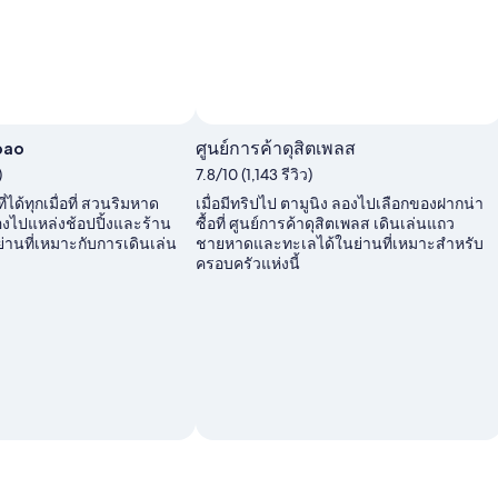
ภาพโดย Jsama
ภาพ
pao
ศูนย์การค้าดุสิตเพลส
สาธารณะ
)
7.8/10 (1,143 รีวิว)
โดย
Jsama
ี่ได้ทุกเมื่อที่ สวนริมหาด
เมื่อมีทริปไป ตามูนิง ลองไปเลือกของฝากน่า
องไปแหล่งช้อปปิ้งและร้าน
ซื้อที่ ศูนย์การค้าดุสิตเพลส เดินเล่นแถว
านที่เหมาะกับการเดินเล่น
ชายหาดและทะเลได้ในย่านที่เหมาะสำหรับ
ครอบครัวแห่งนี้