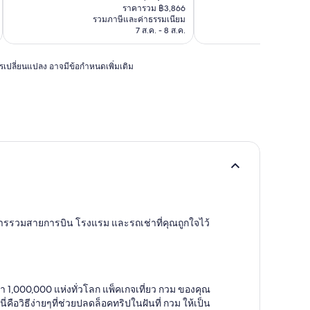
ปัจจุบัน
ราคารวม ฿3,866
คือ
รวมภาษีและค่าธรรมเนียม
รวมภาษ
฿3,483
7 ส.ค. - 8 ส.ค.
การเปลี่ยนแปลง อาจมีข้อกำหนดเพิ่มเติม
ในการรวมสายการบิน โรงแรม และรถเช่าที่คุณถูกใจไว้
า 1,000,000 แห่งทั่วโลก แพ็คเกจเที่ยว กวม ของคุณ
วิธีง่ายๆที่ช่วยปลดล็อคทริปในฝันที่ กวม ให้เป็น