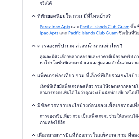
ผู้
จริงได้
เข้า
พัก
ที่พักยอดนิยมใน กวม มีที่ไหนบ้าง?
2
คน
Perez Ipao Apts
และ
Pacific Islands Club Guam
ขึ้นช
ราคา
Ipao Apts
และ
Pacific Islands Club Guam
ซึ่งเป็นที่
และ
จำนวน
ควรจองทริป กวม ล่วงหน้านานเท่าไหร่?
ห้อง
พัก
คุณจะมีตัวเลือกหลากหลายและราคาดีเมื่อจองทริป กวม แต่
ว่าง
หาโปรโมชั่นพิเศษมานำเสนออยู่ตลอด ดังนั้นสะดวก
อาจ
มี
การ
แพ็คเกจท่องเที่ยว กวม ที่เอ็กซ์พีเดียรวมอะไรบ้า
เปลี่ยนแปลง
อาจ
เอ็กซ์พีเดียมีแพ็คเกจท่องเที่ยว กวม ให้จองหลากห
มี
สามารถจองเพิ่มได้ ไม่ว่าคุณจะเป็นนักท่องเที่ยวสไตล์
ข้อ
กำหนด
มีข้อควรทราบอะไรบ้างก่อนจองแพ็คเกจท่องเที
เพิ่ม
เติม
การจองทริปเที่ยว กวม เป็นแพ็คเกจจะช่วยให้แพลนได้ง่า
ภายหลังได้อีก
เลือกสายการบินที่ต้องการในแพ็คเกจ กวม ที่จองกั