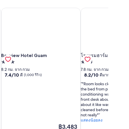
Bayview Hotel Guam
โรงแรมฮาร์มอนลูปใหม่
Bayview Hotel Guam
Bayview Hotel Guam
โรงแรมฮาร์มอนลูปใหม่
โรงแรมฮาร์มอนลูปใหม่
ที่พัก
ที่พัก
3.0
2.5
8.2 กม. จาก กวม
7.8 กม. จาก กวม
7.4
8.2
7.4/10
8.2/10
ดี
ดีมาก
(1,000 รีวิว)
(564 รีวิว)
ดาว
ดาว
จาก
จาก
"Room looks clean but fou
10,
10,
the bed from previous occ
ดี,
ดี
conditioning was not cold
(1,000
มาก,
front desk about it but the
รีวิว)
(564
about it like was a joke. I a
รีวิว)
cleaned before we checked
not really"
แสดงน้อยลง
ราคา
฿3,483