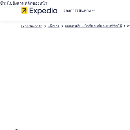
ข้ามไปยังส่วนหลักของหน้า
จองการเดินทาง
Expedia.co.th
แพ็กเกจ
ออสเตรเลีย - นิวซีแลนด์และแปซิฟิกใต้
ก