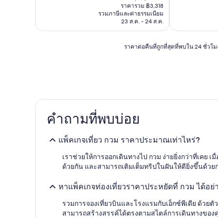
ปัจจุบัน
ราคารวม ฿3,318
คือ
รวมภาษีและค่าธรรมเนียม
฿2,989
23 ส.ค. - 24 ส.ค.
ราคา
ราคาต่อคืนที่ถูกที่สุดที่พบใน 24 ชั่
ต่อ
คืน
ที่
ถูก
ที่สุด
ที่
พบใน
คำถามที่พบบ่อย
24
ชั่วโมง
ที่
แพ็คเกจเที่ยว กวม ราคาประมาณเท่าไหร่?
ผ่าน
มา
เราช่วยให้การออกเดินทางไป กวม ง่ายยิ่งกว่าที่เคย เ
อ้างอิง
ด้วยกัน และสามารถเติมเต็มทริปในฝันให้ดียิ่งขึ้นด้
จาก
การ
หาแพ็คเกจท่องเที่ยวราคาประหยัดที่ กวม ได้อย่
เข้า
พัก
รวมการจองเที่ยวบินและโรงแรมกับเอ็กซ์พีเดีย ด้วยตัว
1
คืน
สามารถสร้างสรรค์ได้ตรงตามสไตล์การเดินทางของคุณ แล