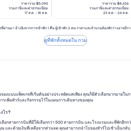
ปัจจุบัน
ปัจจุบัน
ราคารวม ฿5,093
ราคารวม ฿8,636
คือ
คือ
รวมภาษีและค่าธรรมเนียม
รวมภาษีและค่าธรรมเนียม
฿4,588
฿7,780
17 ส.ค. - 18 ส.ค.
23 ส.ค. - 24 ส.ค.
วโมงที่ผ่านมา อ้างอิงจากการเข้าพัก 1 คืน ผู้เข้าพัก 2 คน ราคาและจำนวนห้องพักว่างอาจมี
ดูที่พักทั้งหมดใน กวม
มื่อจองแบบแพ็คเกจที่เริ่มต้นอย่างประหยัดแค่เพียง คุณก็มีตัวเลือกมากมาย
วยการเพิ่มทัวร์และกิจกรรมไว้ในแผนการเดินทางของคุณ
างไร?
เลือกสายการบินที่มีให้เลือกกว่า 500 สายการบิน และโรงแรมและที่พักอีกกว่
ะด้วยเงินที่เหลือจากส่วนลด คุณสามารถนำไปจองทัวร์ไปเช้าเย็นกลับ นี่คือ