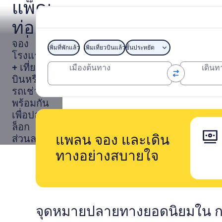
แพ็คเกจ
ภาพโดย Photo courtesy of Guam Visitors Bureau
ภาพ
สาธารณะ
ท่อง
โดย
Photo
courtesy
เที่ยว
จอง
เพิ่มที่พักแล้ว
เพิ่มเที่ยวบินแล้ว
ชั้นประหยัด
of
โรงแรม
Guam
กวม
+ เที่ยว
เมืองต้นทาง
เดินท
Visitors
Bureau
บินหรือ
รถเช่า
พร้อมกัน
เพื่อปลด
ล็อก
แพลน จอง และเดิน
ส่วนลด
ทางอย่างสบายใจ
จุดหมายปลายทางยอดนิยมใน 