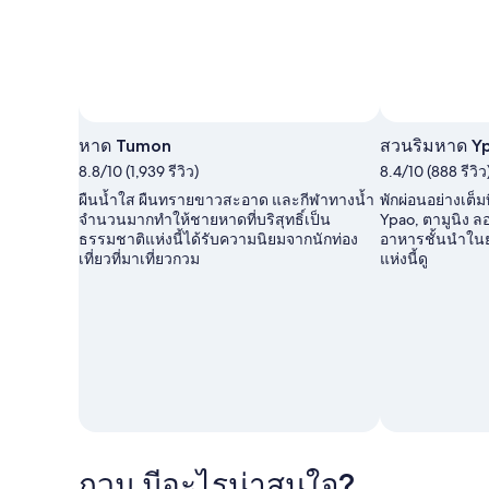
ภาพโดย Photo courtesy of Guam Visitors Bureau
ภาพ
หาด Tumon
สวนริมหาด Y
สาธารณะ
8.8/10 (1,939 รีวิว)
8.4/10 (888 รีวิว
โดย
Photo
ผืนน้ำใส ผืนทรายขาวสะอาด และกีฬาทางน้ำ
พักผ่อนอย่างเต็มท
courtesy
จำนวนมากทำให้ชายหาดที่บริสุทธิ์เป็น
Ypao, ตามูนิง ล
of
ธรรมชาติแห่งนี้ได้รับความนิยมจากนักท่อง
อาหารชั้นนำในย่
Guam
เที่ยวที่มาเที่ยวกวม
แห่งนี้ดู
Visitors
Bureau
กวม มีอะไรน่าสนใจ?