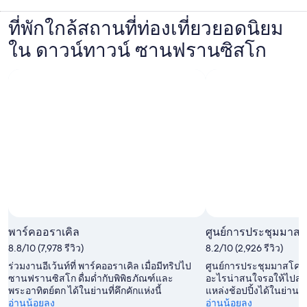
ที่พักใกล้สถานที่ท่องเที่ยวยอดนิยม
ใน ดาวน์ทาวน์ ซานฟรานซิสโก
พาร์คออราเคิล
ศูนย์การประชุมมาส
8.8/10 (7,978 รีวิว)
8.2/10 (2,926 รีวิว)
ร่วมงานอีเว้นท์ที่ พาร์คออราเคิล เมื่อมีทริปไป
ศูนย์การประชุมมาสโคเ
ซานฟรานซิสโก ดื่มด่ำกับพิพิธภัณฑ์และ
อะไรน่าสนใจรอให้ไปสำ
พระอาทิตย์ตก ได้ในย่านที่คึกคักแห่งนี้
แหล่งช้อปปิ้งได้ในย่านที่ค
อ่านน้อยลง
อ่านน้อยลง