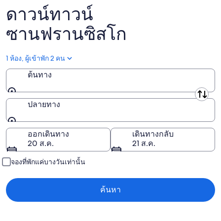
สำหรับ
สัปดาห์
7
7
ดาวน์ทาวน์
สุด
นี้,
ส.ค.
ส.ค.
สัปดาห์
ซานฟรานซิสโก
7
-
หน้า,
ส.ค.
8
14
-
ส.ค.
1 ห้อง, ผู้เข้าพัก 2 คน
ส.ค.
9
-
ส.ค.
ต้นทาง
16
ส.ค.
ต้นทาง
ปลายทาง
ปลายทาง
ออกเดินทาง
เดินทางกลับ
20 ส.ค.
21 ส.ค.
จองที่พักแค่บางวันเท่านั้น
ค้นหา