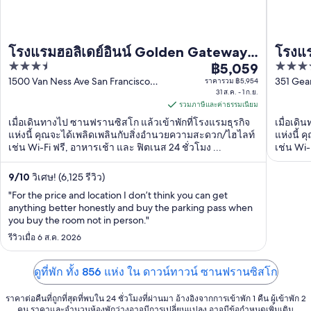
โรงแรมฮอลิเดย์อินน์ Golden Gateway
โรงแร
3.5
3.5
บาย IHG
฿5,059
ราคา
out
out
1500 Van Ness Ave San Francisco
351 Gear
ราคารวม ฿5,954
฿5,059
CA
31 ส.ค. - 1 ก.ย.
of
of
ต่อ
รวมภาษีและค่าธรรมเนียม
5
5
คืน
เมื่อเดินทางไป ซานฟรานซิสโก แล้วเข้าพักที่โรงแรมธุรกิจ
เมื่อเดิ
เข้า
แห่งนี้ คุณจะได้เพลิดเพลินกับสิ่งอำนวยความสะดวก/ไฮไลท์
แห่งนี้
เช่น Wi-Fi ฟรี, อาหารเช้า และ ฟิตเนส 24 ชั่วโมง ...
เช่น Wi-
พัก
กับเรารี
31
9
/
10
วิเศษ! (6,125 รีวิว)
ส.ค.
"For the price and location I don’t think you can get
ถึง
anything better honestly and buy the parking pass when
1
you buy the room not in person."
ก.ย.
รีวิวเมื่อ 6 ส.ค. 2026
ดูที่พัก ทั้ง 856 แห่ง ใน ดาวน์ทาวน์ ซานฟรานซิสโก
ราคาต่อคืนที่ถูกที่สุดที่พบใน 24 ชั่วโมงที่ผ่านมา อ้างอิงจากการเข้าพัก 1 คืน ผู้เข้าพัก 2
คน ราคาและจำนวนห้องพักว่างอาจมีการเปลี่ยนแปลง อาจมีข้อกำหนดเพิ่มเติม