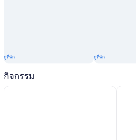
ดูที่พัก
ดูที่พัก
กิจกรรม
ล่องเรือ Golden Gate Bay Cruise - ล่องเรือรอบเกาะอัลคาทราซ! 
Go City: 