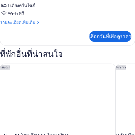
ห้อง
1 เตียงควีนไซส์
Wi-Fi ฟรี
ดี
ราย
รายละเอียดเพิ่มเติม
ลัก
ละเอียด
ซ์
เพิ่ม
เลือกวันที่เพื่อดูราคา
เติม
ดับเบิล
เกี่ยว
กับ
ที่พักอื่นที่น่าสนใจ
ห้อง
ดี
ลัก
citizenM โรม อีซอลา ไทเบอรินา
เวลันเทีย
โฆษณา
โฆษณา
ซ์
ดับเบิล