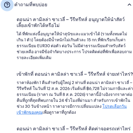
คำถามที่พบบ่อย
ดอนน่า คามิลล่า ซาเวลี่ – วีรีทรีทส์ อนุญาตให้นำสัตว์
เลี้ยงเข้าพักได้หรือไม่
ได้ ที่พักแห่งนี้อนุญาตให้นำสุนัขและแมวเข้าได้ (รวมทั้งหมดไม่
เกิน 1 ตัว) โดยต้องมีน้ำหนักไม่เกินตัวละ 15 กก.ที่พักเรียกเก็บค่า
ธรรมเนียม EUR30 ต่อตัว ต่อวัน ไม่มีค่าธรรมเนียมสำหรับสัตว์
ช่วยเหลือ อาจมีข้อจำกัดบางประการ โปรดติดต่อที่พักเพื่อสอบถาม
รายละเอียดเพิ่มเติม
เข้าพักที่ ดอนน่า คามิลล่า ซาเวลี่ – วีรีทรีทส์ จ่ายเท่าไหร่?
ราคาห้องพัก 1 คืนสำหรับผู้ใหญ่ 2 ท่านที่ ดอนน่า คามิลล่า ซาเวลี่ –
วีรีทรีทส์ ในวันที่ 12 ส.ค. 2026 เริ่มต้นที่ ฿6,728 ไม่รวมภาษีและค่า
ธรรมเนียม (ราคา ณ วันที่ 8 ส.ค. 2026) ราคานี้อ้างอิงจากราคาต่อ
คืนที่ถูกที่สุดที่พบภายใน 24 ชั่วโมงที่ผ่านมา สำหรับการเข้าพักใน
ช่วง 30 วันข้างหน้า ราคาอาจมีการเปลี่ยนแปลง
โปรดเลือกวัน
เข้าพักของคุณ
เพื่อดูราคาที่ถูกต้อง
ดอนน่า คามิลล่า ซาเวลี่ – วีรีทรีทส์ คิดค่าจอดรถเท่าไหร่