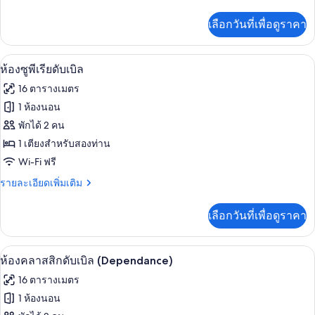
ละเอียด
เพิ่ม
เลือกวันที่เพื่อดูราคา
เติม
เกี่ยว
กับ
มินิบาร์, ตู้นิรภัยในห้องพัก, โต๊ะทำงาน, 
เปิด
4
ห้อง
ห้องซูพีเรียดับเบิล
เอ็ก
ภาพถ่าย
16 ตารางเมตร
เซก
ทั้งหมด
คิว
1 ห้องนอน
ทีฟ
ของ
พักได้ 2 คน
ทริปเปิล
ห้อง
1 เตียงสำหรับสองท่าน
Wi-Fi ฟรี
ซู
ราย
รายละเอียดเพิ่มเติม
พี
ละเอียด
เรียดั
เพิ่ม
เลือกวันที่เพื่อดูราคา
เติม
บเบิล
เกี่ยว
กับ
ห้องคลาสสิกดับเบิล (Dependance) | มินิบ
เปิด
3
ห้อง
ห้องคลาสสิกดับเบิล (Dependance)
ซู
ภาพถ่าย
16 ตารางเมตร
พี
ทั้งหมด
เรียดั
1 ห้องนอน
บเบิล