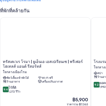
ดูข้อมูลเกี่ยวกับที่พักนี้เพิ่มเติม
ที่พักที่คล้ายกัน
ทรัสเตเวเร โรมา | ยูเอ็นเอ เอสเปเรียนเซ | พรีเฟอร์ โฮเทลส์ แอนด์ 
โรงแรมเ
ทรัส
โรงแรม
ทรัสเตเวเร โรมา | ยูเอ็นเอ เอสเปเรียนเซ | พรีเฟอร์
โรงแรม
เต
เดอะ
โฮเทลส์ แอนด์ รีสอร์ทส์
ใจกลางเ
เวเร
ไฮฟ์
ใจกลางเมืองโรม
สปา
โรมา
ใจกลาง
ร้านอ
|
สัตว์เลี้ยงเข้าพักได้
Wi-Fi ฟรี
เมือง
ร้านอาหาร
เครื่องปรับอากาศ
ยูเอ็น
โรม
9.2
ยอดเ
9.2
เอ
จาก
1,992 
9.4
ไร้ที่ติ
9.4
เอ
10,
จาก
1,272 รีวิว
สเป
ยอด
10,
ราคา
฿5,900
เรียน
เยี่ยม,
ไร้
ปัจจุบัน
เซ
1,992
ที่
ราคารวม ฿7,063