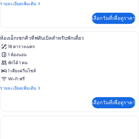
ราย
รายละเอียดเพิ่มเติม
ลัก
ละเอียด
ซ์
เพิ่ม
เลือกวันที่เพื่อดูราคา
เติม
ดับเบิล
เกี่ยว
สำหรับ
กับ
มินิบาร์, ตู้นิรภัยในห้องพัก, โต๊ะทำงาน, 
เปิด
4
ห้อง
ห้องเอ็กเซกคิวทีฟดับเบิลสำหรับพักเดี่ยว
พัก
ดี
ภาพถ่าย
18 ตารางเมตร
ลัก
เดี่ยว
ทั้งหมด
ซ์
1 ห้องนอน
ดับเบิล
ของ
พักได้ 1 คน
สำหรับ
พัก
ห้อง
1 เตียงควีนไซส์
เดี่ยว
Wi-Fi ฟรี
เอ็ก
ราย
รายละเอียดเพิ่มเติม
เซก
ละเอียด
คิว
เพิ่ม
เลือกวันที่เพื่อดูราคา
เติม
ทีฟ
เกี่ยว
ดับเบิล
กับ
ห้อง
สำหรับ
เอ็ก
เซก
พัก
คิว