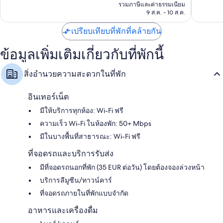
คือ
|
รีวิว
รวมภาษีและค่าธรรมเนียม
ติ,
฿5,900
พรี
9 ส.ค. - 10 ส.ค.
1,272
เฟอร์
รีวิว
โฮ
เปรียบเทียบที่พักที่คล้ายกัน
เท
ลส์
ข้อมูลเพิ่มเติมเกี่ยวกับที่พักนี้
แอนด์
รี
สิ่งอำนวยความสะดวกในที่พัก
สอร์ทส์
ใจกลาง
เมือง
อินเทอร์เน็ต
โรม
มีให้บริการทุกห้อง: Wi-Fi ฟรี
ความเร็ว Wi-Fi ในห้องพัก: 50+ Mbps
มีในบางพื้นที่สาธารณะ: Wi-Fi ฟรี
ที่จอดรถและบริการรับส่ง
มีที่จอดรถนอกที่พัก (35 EUR ต่อวัน) โดยต้องจองล่วงหน้า
บริการลีมูซีน/ทาวน์คาร์
ที่จอดรถภายในที่พักแบบจำกัด
อาหารและเครื่องดื่ม