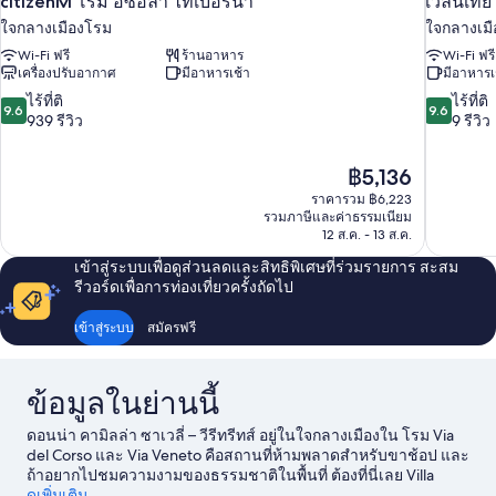
citizenM โรม อีซอลา ไทเบอรินา
เวลันเทีย
ใจกลางเมืองโรม
ใจกลางเม
Wi-Fi ฟรี
ร้านอาหาร
Wi-Fi ฟรี
เครื่องปรับอากาศ
มีอาหารเช้า
มีอาหารเ
9.6
9.6
ไร้ที่ติ
ไร้ที่ติ
9.6
9.6
จาก
จาก
939 รีวิว
9 รีวิว
10,
10,
ไร้
ไร้
ราคา
฿5,136
ที่
ที่
ปัจจุบัน
ติ,
ติ,
ราคารวม ฿6,223
คือ
รวมภาษีและค่าธรรมเนียม
939
9
฿5,136
12 ส.ค. - 13 ส.ค.
รีวิว
รีวิว
เข้าสู่ระบบเพื่อดูส่วนลดและสิทธิพิเศษที่ร่วมรายการ สะสม
รีวอร์ดเพื่อการท่องเที่ยวครั้งถัดไป
เข้าสู่ระบบ
สมัครฟรี
ข้อมูลในย่านนี้
ดอนน่า คามิลล่า ซาเวลี่ – วีรีทรีทส์ อยู่ในใจกลางเมืองใน โรม Via
del Corso และ Via Veneto คือสถานที่ห้ามพลาดสำหรับขาช้อป และ
ถ้าอยากไปชมความงามของธรรมชาติในพื้นที่ ต้องที่นี่เลย Villa
Borghese และ เซอร์คุส มักซีมุส นักเดินทางควรแวะไปชม หอดูดาว
ดูเพิ่มเติม