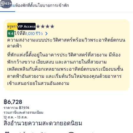
น้า
43+
ภาพรวม
ห้องพัก
ที่ตั้ง
นโยบายการเข้าพัก
ลล่า
ซา
หรูหรา
VIP Access
ที่พัก
เว
ไร้ที่ติ
1,010 รีวิว
9.4
4.0
ความสง่างามแบบประวัติศาสตร์พร้อมวิวพระอาทิตย์ตกบน
ลี่
ดาว
ดาดฟ้า
–
ที่พักแห่งนี้ตั้งอยู่ในอาคารประวัติศาสตร์ที่สวยงาม มีห้อง
วี
พักกว้างขวาง เงียบสงบ และลานภายในที่สวยงาม
ทางเข้าที่พัก
เพลิดเพลินกับค็อกเทลยามพระอาทิตย์ตกบนระเบียงบนชั้น
รี
ดาดฟ้าอันสวยงาม และเริ่มต้นวันใหม่ของคุณด้วยอาหาร
เช้าแสนอร่อยในสวนอันงดงาม
ทรีทส์
ราคา
฿6,728
ปัจจุบัน
ราคารวม ฿7,974
฿6,728
รวมภาษีและค่าธรรมเนียม
12 ส.ค. - 13 ส.ค.
สิ่งอำนวยความสะดวกยอดนิยม