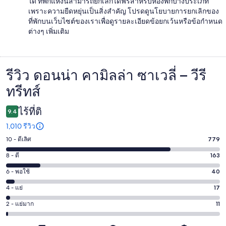
ได้ ที่พักแห่งนี้สามารถยกเลิกได้ฟรีสำหรับห้องพักบางประเภท
เพราะความยืดหยุ่นเป็นสิ่งสำคัญ โปรดดูนโยบายการยกเลิกของ
ที่พักบนเว็บไซต์ของเราเพื่อดูรายละเอียดข้อยกเว้นหรือข้อกำหนด
ต่างๆ เพิ่มเติม
รีวิว ดอนน่า คามิลล่า ซาเวลี่ – วีรี
รีวิว
ทรีทส์
ไร้ที่ติ
9.4
1,010 รีวิว
10 - ดีเลิศ
779
คะแนน
10
8 - ดี
163
คะแนน
-
8
6 - พอใช้
40
คะแนน
ดี
-
6
เลิศ
4 - แย่
17
คะแนน
ดี
-
779
4
163
2 - แย่มาก
11
คะแนน
พอใช้
จาก
-
จาก
2
40
1010
แย่
1010