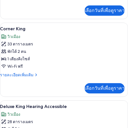
Accessible
ละเอียด
with
เพิ่ม
เลือกวันที่เพื่อดูราคา
เติม
Roll-
เกี่ยว
in
กับ
วิวจากห้องพัก
เปิด
Shower
7
Corner
Corner King
King
ภาพถ่าย
วิวเมือง
Mobility
ทั้งหมด
Accessible
33 ตารางเมตร
with
ของ
พักได้ 2 คน
Roll-
Corner
in
1 เตียงคิงไซส์
Shower
King
Wi-Fi ฟรี
ราย
รายละเอียดเพิ่มเติม
ละเอียด
เพิ่ม
เลือกวันที่เพื่อดูราคา
เติม
เกี่ยว
กับ
เครื่องนอนป้องกันสารก่อภูมิแพ้, ตู้นิรภั
เปิด
6
Corner
Deluxe King Hearing Accessible
King
ภาพถ่าย
วิวเมือง
ทั้งหมด
28 ตารางเมตร