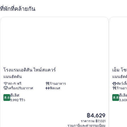
อาหารเช้า (คิดค่าบริการ), ที่จอดรถ (คิดค่าบริการ) และสิทธิ์เข้าใช้
ที่พักที่คล้ายกัน
ฟิตเนสบริเวณใกล้เคียง
บริการเช็กเอาต์ด่วน, ร้านขายของที่ระลึก และที่พักปลอดบุหรี่
โรงแรมเอดิสัน ไทม์สแควร์
เอ็ม โซเ
พนักงานเปิดประตู/ยกกระเป๋า, ที่ฝากกระเป๋าเดินทาง และชา/กาแฟใน
ล็อบบี้
ผู้เข้าพักต่างประทับใจทำเลที่เป็นจุดศูนย์กลางและพนักงานที่ให้ความ
ช่วยเหลือที่ดี
สิ่งอำนวยความสะดวกในห้องพัก
ห้องพักทั้ง 295 ห้องมาพร้อมสิทธิพิเศษ เช่น ตู้นิรภัยที่เก็บแล็ปท็อปได้ และ
พื้นที่ทำงานแบบใช้แล็ปท็อป พร้อมด้วยสิ่งอำนวยความสะดวกอย่าง บริการ
โรง
เอ็ม
โรงแรมเอดิสัน ไทม์สแควร์
เอ็ม โซ
Wi-Fi ฟรี และเครื่องปรับอากาศ ผู้เข้าพักต่างรีวิวว่าชื่นชอบห้องพักที่สะอาด
แรม
โซ
แมนฮัตตัน
แมนฮัตต
และเงียบสงบของที่พักแห่งนี้
เอ
เชีย
Wi-Fi ฟรี
ร้านอาหาร
สัตว์เลี
ดิ
ล
สิ่งอำนวยความสะดวกอื่นๆ ได้แก่
เครื่องปรับอากาศ
ฟิตเนส
ร้านอ
สัน
โรงแรม
ไทม์ส
นิวยอร์ก
8.6
8.8
ดีเลิศ
ดีเลิ
เครื่องนอนป้องกันสารก่อภูมิแพ้, เตียงเสริม (คิดค่าบริการ) และเปล/
8.6
8.8
แคว
ไทม์ส
จาก
จาก
5,992 รีวิว
3,608
เตียงเด็กอ่อนฟรี
ร์
ส
10,
10,
ห้องน้ำพร้อมของใช้ในห้องน้ำระดับพรีเมียมและอ่างอาบน้ำหรือฝักบัว
แมน
แคว
ดี
ดี
ราคา
฿4,629
ฮัต
ร์
เลิศ,
เลิศ,
ทีวีความละเอียดสูง 55 นิ้ว พร้อม ช่องทีวีพรีเมียม
ปัจจุบัน
ตัน
แมน
5,992
3,608
ราคารวม ฿7,021
ตู้เสื้อผ้า, การรีไซเคิล และเครื่องทำความร้อน
คือ
ฮัต
รีวิว
รีวิว
รวมภาษีและค่าธรรมเนียม