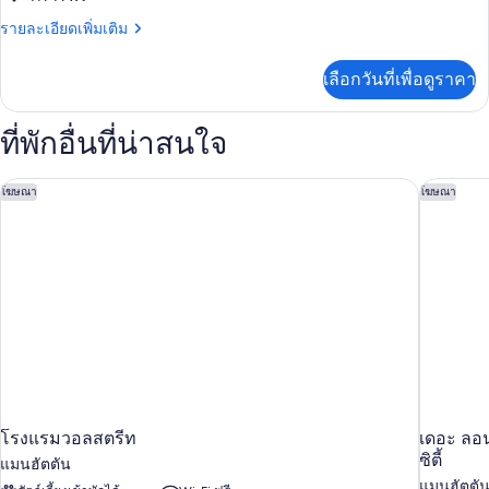
in
Queen
Shower
ราย
รายละเอียดเพิ่มเติม
Beds
ละเอียด
เพิ่ม
เลือกวันที่เพื่อดูราคา
เติม
เกี่ยว
กับ
ที่พักอื่นที่น่าสนใจ
Deluxe
Two
Queen
โรงแรมวอลสตรีท
เดอะ ลอน
โฆษณา
โฆษณา
Beds
โรงแรมวอลสตรีท
เดอะ ลอน
ซิตี้
แมนฮัตตัน
แมนฮัตตั