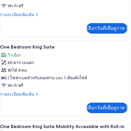
King
Wi-Fi ฟรี
ราย
รายละเอียดเพิ่มเติม
ละเอียด
เพิ่ม
เลือกวันที่เพื่อดูราคา
เติม
เกี่ยว
กับ
ทีวีจอแอลซีดี 55 นิ้ว พร้อมช่องเคเบิล, ทีว
เปิด
9
Deluxe
One Bedroom King Suite
King
ภาพถ่าย
วิวเมือง
ทั้งหมด
60 ตารางเมตร
ของ
พักได้ 4 คน
One
1 โซฟาเบดสำหรับสองท่าน และ 1 เตียงคิงไซส์
Bedroom
Wi-Fi ฟรี
King
ราย
รายละเอียดเพิ่มเติม
Suite
ละเอียด
เพิ่ม
เลือกวันที่เพื่อดูราคา
เติม
เกี่ยว
กับ
ทีวีจอแอลซีดี 55 นิ้ว พร้อมช่องเคเบิล, ทีว
เปิด
11
One
One Bedroom King Suite Mobility Accessible with Roll-in
Bedroom