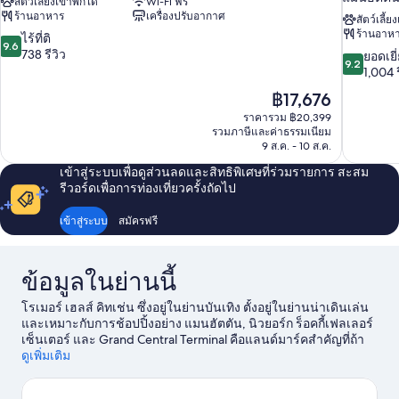
สัตว์เลี้ยงเข้าพักได้
Wi-Fi ฟรี
ร้านอาหาร
เครื่องปรับอากาศ
สัตว์เลี้ย
ร้านอาห
9.6
ไร้ที่ติ
9.6
จาก
738 รีวิว
9.2
ยอดเยี
9.2
10,
จาก
1,004 ร
ไร้
10,
ราคา
฿17,676
ที่
ยอด
ปัจจุบัน
ติ,
ราคารวม ฿20,399
เยี่ยม,
คือ
รวมภาษีและค่าธรรมเนียม
738
1,004
฿17,676
9 ส.ค. - 10 ส.ค.
รีวิว
รีวิว
เข้าสู่ระบบเพื่อดูส่วนลดและสิทธิพิเศษที่ร่วมรายการ สะสม
รีวอร์ดเพื่อการท่องเที่ยวครั้งถัดไป
เข้าสู่ระบบ
สมัครฟรี
ข้อมูลในย่านนี้
โรเมอร์ เฮลส์ คิทเช่น ซึ่งอยู่ในย่านบันเทิง ตั้งอยู่ในย่านน่าเดินเล่น
และเหมาะกับการช้อปปิ้งอย่าง แมนฮัตตัน, นิวยอร์ก ร็อคกี้เฟลเลอร์
เซ็นเตอร์ และ Grand Central Terminal คือแลนด์มาร์คสำคัญที่ถ้า
พลาดชมคงเสียดายแย่ ส่วนสถานที่สำหรับนักเดินทางที่ชื่นชอบการ
ดูเพิ่มเติม
ทำกิจกรรมก็คือ ท่าเรือสำราญแมนแฮตตัน และ ท่าเรือเซาท์สตรีท
ถ้าใครกำลังมองหากิจกรรมหรือเกมสนุกๆ ต้องลองไปที่ โรงละคร