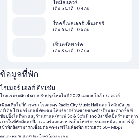
ไทม์สแควร์
เดิน 5 นาที
- 0.4 กม.
ร็อคกี้เฟลเลอร์ เซ็นเตอร์
เดิน 6 นาที
- 0.6 กม.
เซ็นทรัลพาร์ค
เดิน 8 นาที
- 0.7 กม.
ข้อมูลที่พัก
โรเมอร์ เฮลส์ คิทเช่น
โรงแรมระดับ 4 ดาวปรับปรุงใหม่ในปี 2023 และอยู่ใกล้ บรอดเวย์
เพียงเดินไม่กี่ก้าวจาก โรงละคร Radio City Music Hall และ โคลัมบัส เซ
อร์เคิล โรเมอร์ เฮลส์ คิทเช่น ให้บริการร้านขายของชำ/ร้านสะดวกซื้อ ที่
ช้อปปิ้งในที่พัก และร้านกาแฟ/คาเฟ่ So & So's Piano Bar ซึ่งเป็นร้านอาหาร
ภายในที่พักมีแฮปปี้อาวเออร์และอาหารเย็นให้บริการนอกเหนือจากบาร์ ผู้
เข้าพักยังสามารถเชื่อมต่อ Wi-Fi ฟรีในห้องพัก ความเร็ว 50+ Mbps
คุณจะพบกับสิทธิประโยชน์ต่างๆ เช่น