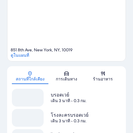
Radio City Music Hall หรือ มาดิสันสแควร์การ์เด้น นักเดินทางชื่น
ชอบโรงแรมแห่งนี้เพราะเดินทางสะดวก ที่นี่ตั้งอยู่ใกล้กับ สถานี 50
สตรีท (8th อเวนิว) และสามารถเดินถึง สถานี 50 สตรีท (บรอดเวย์)
ในเวลา 4 นาที
ดูคู่มือท่องเที่ยว นิวยอร์ก
851 8th Ave, New York, NY, 10019
ดูในแผนที่
แผนที่
สถานที่ใกล้เคียง
การเดินทาง
ร้านอาหาร
บรอดเวย์
เดิน 3 นาที
- 0.3 กม.
โรงละครบรอดเวย์
เดิน 3 นาที
- 0.3 กม.