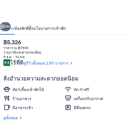
ลส์
คิท
่อน
ถัดไป
น้า
33+
ภาพรวม
ห้องพัก
ที่ตั้ง
นโยบายการเข้าพัก
เช่น
ราคา
฿5,326
ปัจจุบัน
ราคารวม ฿7,935
฿5,326
รวมภาษีและค่าธรรมเนียม
9 ส.ค. - 10 ส.ค.
รีวิว
ไร้ที่ติ
9.4
ดูรีวิวทั้งหมด 2,911 รายการ
9.4 จาก 10
สิ่งอำนวยความสะดวกยอดนิยม
บริเวณภายนอก
สัตว์เลี้ยงเข้าพักได้
Wi-Fi ฟรี
ร้านอาหาร
เครื่องปรับอากาศ
มีอาหารเช้า
มีที่จอดรถ
ดูทั้งหมด