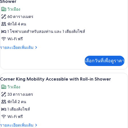
ภาพถ่าย
Shower
King
ทั้งหมด
วิวเมือง
Suite
60 ตารางเมตร
ของ
พักได้ 4 คน
One
Bedroom
1 โซฟาเบดสำหรับสองท่าน และ 1 เตียงคิงไซส์
King
Wi-Fi ฟรี
Suite
ราย
รายละเอียดเพิ่มเติม
Mobility
ละเอียด
เพิ่ม
Accessible
เลือกวันที่เพื่อดูราคา
เติม
with
เกี่ยว
Roll-
กับ
วิวเมือง
เปิด
in
7
One
Corner King Mobility Accessible with Roll-in Shower
Bedroom
Shower
ภาพถ่าย
วิวเมือง
King
ทั้งหมด
Suite
33 ตารางเมตร
Mobility
ของ
พักได้ 2 คน
Accessible
Corner
with
1 เตียงคิงไซส์
Roll-
King
Wi-Fi ฟรี
in
Mobility
Shower
ราย
รายละเอียดเพิ่มเติม