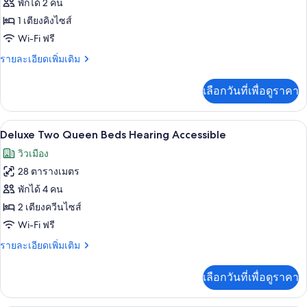
ของ
พักได้ 2 คน
Deluxe
1 เตียงคิงไซส์
King
Wi-Fi ฟรี
Hearing
ราย
รายละเอียดเพิ่มเติม
Accessible
ละเอียด
เพิ่ม
เลือกวันที่เพื่อดูราคา
เติม
เกี่ยว
กับ
เครื่องนอนป้องกันสารก่อภูมิแพ้, ตู้นิรภั
เปิด
7
Deluxe
Deluxe Two Queen Beds Hearing Accessible
King
ภาพถ่าย
วิวเมือง
Hearing
ทั้งหมด
Accessible
28 ตารางเมตร
ของ
พักได้ 4 คน
Deluxe
2 เตียงควีนไซส์
Two
Wi-Fi ฟรี
Queen
ราย
รายละเอียดเพิ่มเติม
Beds
ละเอียด
Hearing
เพิ่ม
เลือกวันที่เพื่อดูราคา
เติม
Accessible
เกี่ยว
กับ