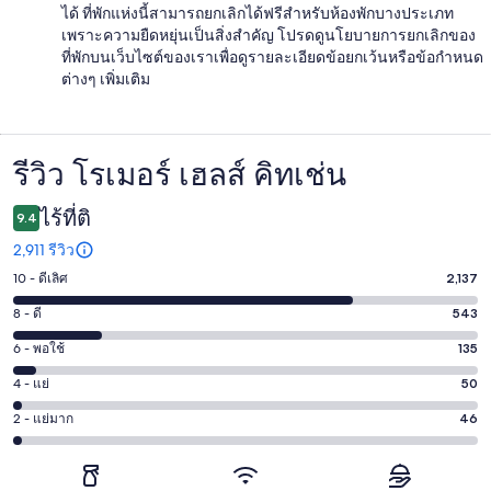
ได้ ที่พักแห่งนี้สามารถยกเลิกได้ฟรีสำหรับห้องพักบางประเภท
เพราะความยืดหยุ่นเป็นสิ่งสำคัญ โปรดดูนโยบายการยกเลิกของ
ที่พักบนเว็บไซต์ของเราเพื่อดูรายละเอียดข้อยกเว้นหรือข้อกำหนด
ต่างๆ เพิ่มเติม
รีวิว โรเมอร์ เฮลส์ คิทเช่น
รีวิว
ไร้ที่ติ
9.4
2,911 รีวิว
10 - ดีเลิศ
2,137
คะแนน
10
8 - ดี
543
คะแนน
-
8
6 - พอใช้
135
คะแนน
ดี
-
6
เลิศ
4 - แย่
50
คะแนน
ดี
-
2137
4
543
2 - แย่มาก
46
คะแนน
พอใช้
จาก
-
จาก
2
135
2911
แย่
2911
-
จาก
รีวิว
50