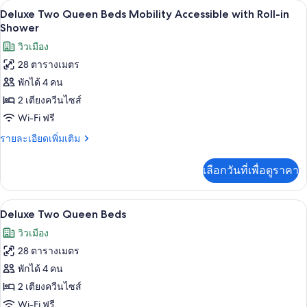
เครื่องนอนป้องกันสารก่อภูมิแพ้, ตู้นิรภั
เปิด
6
Deluxe
Deluxe Two Queen Beds Mobility Accessible with Roll-in
Two
ภาพถ่าย
Shower
Queen
ทั้งหมด
วิวเมือง
Beds
Hearing
28 ตารางเมตร
ของ
Accessible
พักได้ 4 คน
Deluxe
Two
2 เตียงควีนไซส์
Queen
Wi-Fi ฟรี
Beds
ราย
รายละเอียดเพิ่มเติม
Mobility
ละเอียด
เพิ่ม
Accessible
เลือกวันที่เพื่อดูราคา
เติม
with
เกี่ยว
Roll-
กับ
เครื่องนอนป้องกันสารก่อภูมิแพ้, ตู้นิรภั
เปิด
in
6
Deluxe
Deluxe Two Queen Beds
Two
Shower
ภาพถ่าย
วิวเมือง
Queen
ทั้งหมด
Beds
28 ตารางเมตร
Mobility
ของ
พักได้ 4 คน
Accessible
Deluxe
with
2 เตียงควีนไซส์
Roll-
Two
Wi-Fi ฟรี