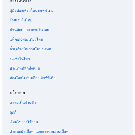
การเดินทาง
รถเช่าในไมอามี
คู่มือท่องเที่ยวในประเทศไทย
รถเช่าในลอสแอนเจลิส
โรงแรมในไทย
รถเช่าในโรม
บ้านพักตากอากาศในไทย
รถเช่าในPunta Cana
แพ็คเกจท่องเที่ยวไทย
รถเช่าในริเวียร่า มายา
ตั๋วเครื่องบินภายในประเทศ
รถเช่าในบาร์เซโลนา
รถเช่าในไทย
รถเช่าในซานฟรานซิสโก
ประเภทที่พักทั้งหมด
รถเช่าในโอวาฮู
ท่องโลกไปกับบล็อกเอ็กซ์พีเดีย
รถเช่าในชิคาโก
รถเช่าในอัมสเตอร์ดัม
นโยบาย
บริษัทรถเช่าใน ออสเตรเลีย - นิวซีแลนด์และ
แปซิฟิกใต้
ความเป็นส่วนตัว
รถเช่าจาก Alamo Rent A Car ใน ออสเตรเลีย - นิวซีแลนด์และแปซิฟิก
คุกกี้
ใต้
เงื่อนไขการใช้งาน
รถเช่าจาก Budget ใน ออสเตรเลีย - นิวซีแลนด์และแปซิฟิกใต้
คำแนะนำเนื้อหาและการรายงานเนื้อหา
รถเช่าจาก Enterprise ใน ออสเตรเลีย - นิวซีแลนด์และแปซิฟิกใต้