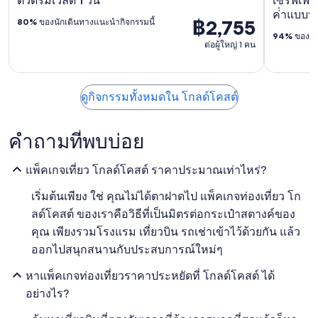
ตั๋วดรีมเวิลด์ 1 วัน
เซิร์ฟเฟ
ค่ําแบบบุ
฿2,755
80%
ของนักเดินทางแนะนำกิจกรรมนี้
94%
ของนัก
ต่อผู้ใหญ่ 1 คน
ดูกิจกรรมทั้งหมดใน โกลด์โคสต์
คำถามที่พบบ่อย
แพ็คเกจเที่ยว โกลด์โคสต์ ราคาประมาณเท่าไหร่?
เริ่มต้นเพียง ใช่ คุณไม่ได้ตาฝาดไป แพ็คเกจท่องเที่ยว โก
ลด์โคสต์ ของเราคือวิธีที่เป็นมิตรต่อกระเป๋าสตางค์ของ
คุณ เพียงรวมโรงแรม เที่ยวบิน รถเช่าเข้าไว้ด้วยกัน แล้ว
ออกไปสนุกสนานกับประสบการณ์ใหม่ๆ
หาแพ็คเกจท่องเที่ยวราคาประหยัดที่ โกลด์โคสต์ ได้
อย่างไร?