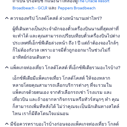
ถ้าเป็น บรอดบีช ก็แนะนำให้ลองดู
The Oracle Resort
และ
Broadbeach - GCLR
Peppers Broadbeach
ควรจองทริป โกลด์โคสต์ ล่วงหน้านานเท่าไหร่?
ผู้ที่เดินทางเป็นประจำมักจองตั๋วเครื่องบินนานที่สุดเท่าที่
จะทำได้ และคุณสามารถเปรียบเทียบตั๋วเครื่องบินไปต่าง
ประเทศที่เอ็กซ์พีเดียล่วงหน้า ถึง 1 ปี แต่ถ้าต้องจองใกล้ๆ
ก็ไม่ต้องกังวล เพราะอาจมีตั๋วถูกออกมาในช่วงไม่กี่
อาทิตย์ก่อนเดินทาง
แพ็คเกจท่องเที่ยว โกลด์โคสต์ ที่เอ็กซ์พีเดียรวมอะไรบ้าง?
เอ็กซ์พีเดียมีแพ็คเกจเที่ยว โกลด์โคสต์ ให้จองหลาก
หลายโดยคุณสามารถเลือกบริการต่างๆ ที่จะรวมใน
แพ็คเกจด้วยตนเอง จากตัวเลือกรถเช่า โรงแรม และ
เที่ยวบิน และถ้าอยากหากิจกรรมหรือทัวร์สนุกๆ ทำ คุณ
ก็สามารถเพิ่มทีหลังได้ ไม่ว่าคุณจะเป็นนักเดินทางสไตล์
ไหน เราก็มีดีลโดนใจแน่นอน
มีข้อควรทราบอะไรบ้างก่อนจองแพ็คเกจท่องเที่ยว โกลด์