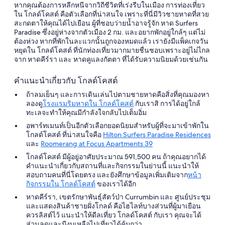
เซิร์ฟ
หากคุณต้องการหลีกหนีจากวิถีชีวิตที่เร่งรีบในเมือง การท่องเที่ยว
ใน โกลด์โคสต์ คือตัวเลือกที่น่าสนใจ เพราะที่นี่มีวิวชายหาดที่สวย
เฟอร์
สะกดตาให้คุณได้ไปเยือน ผู้ที่ชอบว่ายน้ำอาจรู้จัก หาด Surfers
ส
Paradise ซึ่งอยู่ห่างจากตัวเมือง 2 กม. และอยากพักอยู่ใกล้ๆ แต่ไม่
ต้องห่วง หากที่พักในละแวกนั้นถูกจองหมดแล้ว เรายังมีแพ็คเกจวัน
พาราไดซ์
หยุดใน โกลด์โคสต์ ที่นักท่องเที่ยวมากมายชื่นชอบเพราะอยู่ไม่ไกล
จาก หาดคีร์รา และ หาดคูแลงกัตตา ที่ได้รับความนิยมด้วยเช่นกัน
คำแนะนำเกี่ยวกับ โกลด์โคสต์
ถ้าลมเย็นๆ และการเดินเล่นไปตามชายหาดคือสิ่งที่คุณมองหา
ลองดู
โรงแรมริมหาดใน โกลด์โคสต์
กับเราสิ การได้อยู่ใกล้
ทะเลจะทำให้คุณมีกำลังใจกลับไปเต็มอิ่ม
อพาร์ทเมนท์เป็นอีกตัวเลือกยอดนิยมสำหรับผู้ที่จะมาเข้าพักใน
โกลด์โคสต์ ที่น่าสนใจคือ
Hilton Surfers Paradise Residences
และ
Roomerang at Focus Apartments 39
โกลด์โคสต์ มีผู้อยู่อาศัยประมาณ 591,500 คน ถ้าคุณอยากได้
คำแนะนำเกี่ยวกับสถานที่และกิจกรรมในย่านนี้ แนะนำให้
สอบถามคนที่นี่โดยตรง และยังศึกษาข้อมูลเพิ่มเติมจาก
หน้า
กิจกรรมใน โกลด์โคสต์
ของเราได้อีก
หาดคีร์รา, เขตรักษาพันธุ์สัตว์ป่า Currumbin และ ศูนย์ประชุม
และแสดงสินค้าชายฝั่งโกลด์ คือไฮไลท์บางส่วนที่ผู้มาเยือน
ควรลิสต์ไว้ แนะนำให้ดีลเที่ยว โกลด์โคสต์ กับเรา คุณจะได้
ส่วนลดและมีงบเหลือไปเที่ยวได้คุ้มกว่า