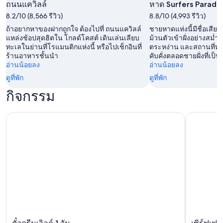
ถนนแควิลล์
หาด Surfers Paradi
8.2/10 (8,566 รีวิว)
8.8/10 (4,993 รีวิว)
ถ้าอยากหาของฝากถูกใจ ต้องไปที่ ถนนแควิลล์
ชายหาดแห่งนี้มีชื่อเสียงใ
แหล่งช้อปสุดฮิตใน โกลด์โคสต์ เดินเล่นเลียบ
ม้วนตัวเข้าฝั่งอย่างสม่
ทะเลในย่านที่โรแมนติกแห่งนี้ หรือไปเช็กอินที่
ตระหง่าน และสถานที่ท่อ
ร้านอาหารชั้นนำ
คับคั่งตลอดชายฝั่งที่เป็
อ่านน้อยลง
อ่านน้อยลง
ดูที่พัก
ดูที่พัก
กิจกรรม
ตั๋วดรีมเวิลด์ 1 วัน
เซิร์ฟเฟอร