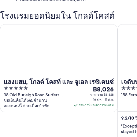
โรงแรมยอดนิยมใน โกลด์โคสต์
แลงแฮม, โกลด์ โคสท์ และ จูเอล เรซิเดนซ์
เจดับบลิ
แลงแฮม, โกลด์ โคสท์ และ จูเอล เรซิเดนซ์
เจดับ
5
5
฿8,026
แอนด์
ราคา
out
out
38 Old Burleigh Road Surfers
158 Fern
ราคารวม ฿8,828
฿8,026
Paradise QLD
ขอเงินคืนได้เต็มจำนวน
16 ส.ค. - 17 ส.ค.
QLD
of
of
ต่อ
จองตอนนี้ จ่ายเมื่อเข้าพัก
รวมภาษีและค่าธรรมเนียม
5
5
คืน
เข้า
9.2
/
10
ว
พัก
"Excepti
stayed t
16