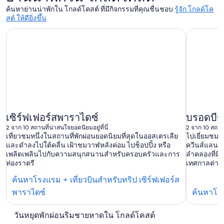
ค้นหาย่านน่าพักใน โกลด์โคสต์ ที่มีกิจกรรมที่คุณชื่นชอบ
รู้จัก โกลด์โค
สต์ ให้ดียิ่งขึ้น
เซิร์ฟเฟอร์สพาราไดซ์
บรอดบีช
2 จาก 10 สถานที่น่าสนใจยอดนิยมอยู่ที่นี่
2 จาก 10 สถานท
เที่ยวชมหนึ่งในสถานที่พักผ่อนยอดนิยมที่สุดในออสเตรเลีย
ไปเยี่ยมชมจุ
และดำลงไปใต้คลื่น เฝ้าชมวาฬหลังค่อม ไปช็อปปิ้ง หรือ
ควีนส์แลนด์
เพลิดเพลินไปกับความสนุกสนานสำหรับครอบครัวและการ
ลำคลองที่มี
ท่องราตรี
เทศกาลต่างๆ
ค้นหาโรงแรม + เที่ยวบินสำหรับทริป เซิร์ฟเฟอร์ส
ค้นหา
พาราไดซ์
ค้นหาโรง
โรงแรม
วันหยุดพักผ่อนริมชายหาดใน โกลด์โคสต์
ใน