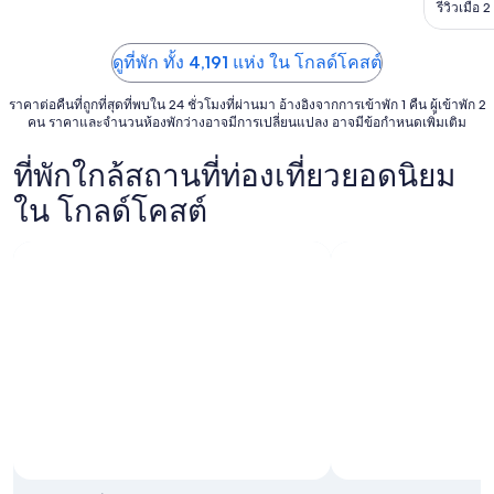
รีวิวเมื่อ
ส.ค.
ถึง
ดูที่พัก ทั้ง 4,191 แห่ง ใน โกลด์โคสต์
17
ส.ค.
ราคาต่อคืนที่ถูกที่สุดที่พบใน 24 ชั่วโมงที่ผ่านมา อ้างอิงจากการเข้าพัก 1 คืน ผู้เข้าพัก 2
คน ราคาและจำนวนห้องพักว่างอาจมีการเปลี่ยนแปลง อาจมีข้อกำหนดเพิ่มเติม
ที่พักใกล้สถานที่ท่องเที่ยวยอดนิยม
ใน โกลด์โคสต์
ภาพโดย To