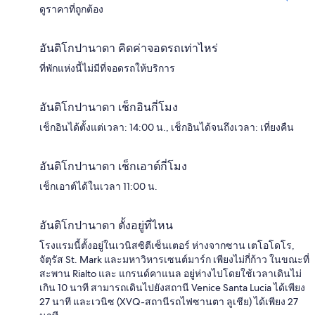
ดูราคาที่ถูกต้อง
อันติโกปานาดา คิดค่าจอดรถเท่าไหร่
ที่พักแห่งนี้ไม่มีที่จอดรถให้บริการ
อันติโกปานาดา เช็กอินกี่โมง
เช็กอินได้ตั้งแต่เวลา: 14:00 น., เช็กอินได้จนถึงเวลา: เที่ยงคืน
อันติโกปานาดา เช็กเอาต์กี่โมง
เช็กเอาต์ได้ในเวลา 11:00 น.
อันติโกปานาดา ตั้งอยู่ที่ไหน
โรงแรมนี้ตั้งอยู่ในเวนิสซิตีเซ็นเตอร์ ห่างจากซาน เตโอโดโร,
จัตุรัส St. Mark และมหาวิหารเซนต์มาร์ก เพียงไม่กี่ก้าว ในขณะที่
สะพาน Rialto และ แกรนด์คาแนล อยู่ห่างไปโดยใช้เวลาเดินไม่
เกิน 10 นาที สามารถเดินไปยังสถานี Venice Santa Lucia ได้เพียง
27 นาที และเวนิซ (XVQ-สถานีรถไฟซานตา ลูเชีย) ได้เพียง 27