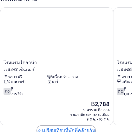
ที่พักปลอดบุหรี่
โรงแรมไดอาน่า
โรงแรมซ
ผู้เข้าพักต่างชื่นชอบพนักงานที่ให้ความช่วยเหลือที่ดีและทำเล
สิ่งอำนวยความสะดวกในห้องพัก
ห้องพักทั้ง 50 ห้องขึ้นชื่อเรื่องสิ่งที่น่าประทับใจ เช่น เครื่องปรับอากาศ พร้อม
ด้วยสิ่งอำนวยความสะดวกอย่าง ตู้นิรภัย และห้องเก็บเสียง ผู้เข้าพักต่างรีวิว
ว่าชื่นชอบห้องพักที่สะอาดของที่พักแห่งนี้
สิ่งอำนวยความสะดวกอื่นๆ ได้แก่
โรงแรม
โรงแรม
โรงแรมไดอาน่า
โรงแรม
ห้องน้ำพร้อมของใช้ในห้องน้ำเป็นมิตรต่อสิ่งแวดล้อมและฝักบัว
ไดอาน่า
ซาน
เวนิสซิตีเซ็นเตอร์
เวนิสซิต
ทีวีจอแอลซีดี 18 ซม. พร้อม ช่องดิจิตอล
เวนิส
ซู
Wi-Fi ฟรี
เครื่องปรับอากาศ
Wi-Fi 
ซิ
เลียน
หลอดไฟแอลอีดี, เครื่องทำความร้อน และบริการทำความสะอาดทุกวัน
มีอาหารเช้า
บาร์
เครื่อ
ตี
เวนิส
เซ็นเตอร์
ซิ
7.0
7.2
ดี
ดี
7.0
7.2
ตี
จาก
จาก
986 รีวิว
1,005
เซ็นเตอร
10,
10,
ราคา
฿2,788
ดี,
ดี,
ปัจจุบัน
986
1,005
ราคารวม ฿3,334
คือ
รวมภาษีและค่าธรรมเนียม
รีวิว
รีวิว
฿2,788
9 ส.ค. - 10 ส.ค.
เปรียบเทียบที่พักที่คล้ายกัน