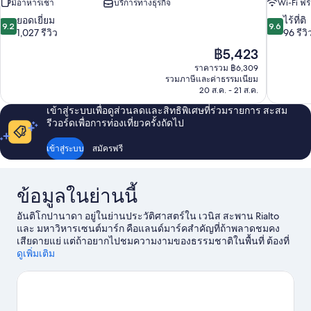
มีอาหารเช้า
บริการทางธุรกิจ
Wi-Fi ฟรี
9.2
9.6
ยอดเยี่ยม
ไร้ที่ติ
9.2
9.6
จาก
จาก
1,027 รีวิว
96 รีวิ
10,
10,
ราคา
฿5,423
ยอด
ไร้
ปัจจุบัน
ราคารวม ฿6,309
เยี่ยม,
ที่
คือ
รวมภาษีและค่าธรรมเนียม
1,027
ติ,
฿5,423
20 ส.ค. - 21 ส.ค.
รีวิว
96
รีวิว
เข้าสู่ระบบเพื่อดูส่วนลดและสิทธิพิเศษที่ร่วมรายการ สะสม
รีวอร์ดเพื่อการท่องเที่ยวครั้งถัดไป
เข้าสู่ระบบ
สมัครฟรี
ข้อมูลในย่านนี้
อันติโกปานาดา อยู่ในย่านประวัติศาสตร์ใน เวนิส สะพาน Rialto
และ มหาวิหารเซนต์มาร์ก คือแลนด์มาร์คสำคัญที่ถ้าพลาดชมคง
เสียดายแย่ แต่ถ้าอยากไปชมความงามของธรรมชาติในพื้นที่ ต้องที่
นี่เลย หาดลิโด ออฟ เวนิส และ Marina di Venezia นักเดินทางควร
ดูเพิ่มเติม
แวะไปชม ซาน เตโอโดโร และ Maritime Station หยิบไม้กอล์ฟและ
ไปออกรอบกอล์ฟหรือจะออกไปตลุยกับกิจกรรมที่ให้คุณได้ออกกำลัง
อย่างเส้นทางเดินเขา/ขี่จักรยาน
ดูคู่มือท่องเที่ยว เวนิส