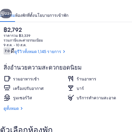
ปา
่อน
ถัดไป
น้า
22+
ภาพรวม
ห้องพัก
ที่ตั้ง
นโยบายการเข้าพัก
นาดา
ราคา
฿2,792
ปัจจุบัน
ราคารวม ฿3,339
฿2,792
รวมภาษีและค่าธรรมเนียม
9 ส.ค. - 10 ส.ค.
รีวิว
ดี
7.0
ดูรีวิวทั้งหมด 1,145 รายการ
7.0 จาก 10
สิ่งอำนวยความสะดวกยอดนิยม
รวมอาหารเช้าแบบคอนติเนนทัล ทุกวัน
รวมอาหารเช้า
ร้านอาหาร
เครื่องปรับอากาศ
บาร์
รูมเซอร์วิส
บริการทำความสะอาด
ดูทั้งหมด
ตัวเลือกห้องพัก