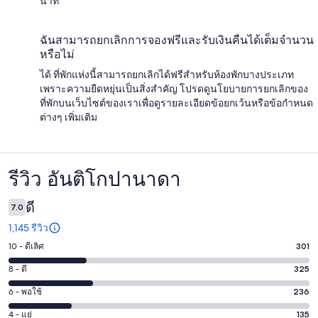
นาที
ฉันสามารถยกเลิกการจองฟรีและรับเงินคืนได้เต็มจำนวน
หรือไม่
ได้ ที่พักแห่งนี้สามารถยกเลิกได้ฟรีสำหรับห้องพักบางประเภท
เพราะความยืดหยุ่นเป็นสิ่งสำคัญ โปรดดูนโยบายการยกเลิกของ
ที่พักบนเว็บไซต์ของเราเพื่อดูรายละเอียดข้อยกเว้นหรือข้อกำหนด
ต่างๆ เพิ่มเติม
รีวิว อันติโกปานาดา
รีวิว
ดี
7.0
1,145 รีวิว
10 - ดีเลิศ
301
คะแนน
10
8 - ดี
325
คะแนน
-
8
6 - พอใช้
236
คะแนน
ดี
-
6
เลิศ
4 - แย่
135
คะแนน