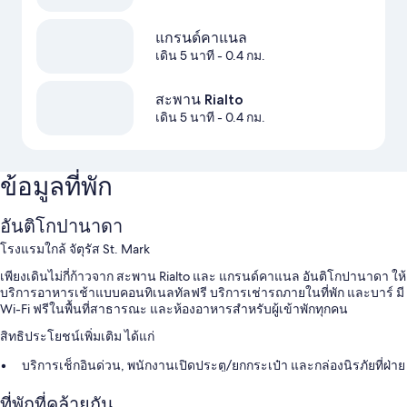
แกรนด์คาแนล
เดิน 5 นาที
- 0.4 กม.
สะพาน Rialto
เดิน 5 นาที
- 0.4 กม.
ข้อมูลที่พัก
อันติโกปานาดา
โรงแรมใกล้ จัตุรัส St. Mark
เพียงเดินไม่กี่ก้าวจาก สะพาน Rialto และ แกรนด์คาแนล อันติโกปานาดา ให้
บริการอาหารเช้าแบบคอนทิเนลทัลฟรี บริการเช่ารถภายในที่พัก และบาร์ มี
Wi-Fi ฟรีในพื้นที่สาธารณะ และห้องอาหารสำหรับผู้เข้าพักทุกคน
สิทธิประโยชน์เพิ่มเติม ได้แก่
บริการเช็กอินด่วน, พนักงานเปิดประตู/ยกกระเป๋า และกล่องนิรภัยที่ฝ่าย
ต้อนรับ
ที่พักที่คล้ายกัน
ลิฟต์, พนักงานที่พูดได้หลายภาษา และฝ่ายต้อนรับ 24 ชั่วโมง