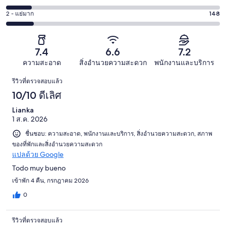
ดี
-
301
4
325
2 - แย่มาก
148
คะแนน
พอใช้
จาก
-
จาก
2
236
1145
แย่
1145
-
จาก
รีวิว
135
รีวิว
แย่
7.4
6.6
7.2
1145
จาก
มาก
รีวิว
ความสะอาด
สิ่งอำนวยความสะดวก
พนักงานและบริการ
1145
148
รีวิว
รีวิว
รีวิวที่ตรวจสอบแล้ว
จาก
10/10 ดีเลิศ
1145
รีวิว
Lianka
1 ส.ค. 2026
ชื่นชอบ: ความสะอาด, พนักงานและบริการ, สิ่งอำนวยความสะดวก, สภาพ
ของที่พักและสิ่งอำนวยความสะดวก
แปลด้วย Google
Todo muy bueno
เข้าพัก 4 คืน, กรกฎาคม 2026
0
รีวิวที่ตรวจสอบแล้ว