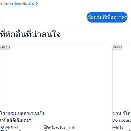
สแตนดาร์ด
ราย
รายละเอียดเพิ่มเติม
ละเอียด
ทริปเปิล
เพิ่ม
เลือกวันที่เพื่อดูราคา
เติม
เกี่ยว
กับ
ที่พักอื่นที่น่าสนใจ
ห้อง
สแตนดาร์ด
ทริปเปิล
โรงแรมเบลลาเวเนเซีย
ซาน วิโอ
โฆษณา
โฆษณา
โรงแรมเบลลาเวเนเซีย
ซาน วิโอ
เวนิสซิตีเซ็นเตอร์
Dorsodur
Wi-Fi ฟรี
เครื่องปรับอากาศ
ครัว