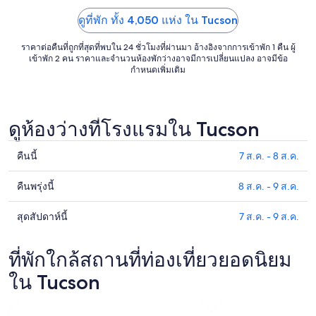
ก.ย.
ดูที่พัก ทั้ง 4,050 แห่ง ใน Tucson
ราคาต่อคืนที่ถูกที่สุดที่พบใน 24 ชั่วโมงที่ผ่านมา อ้างอิงจากการเข้าพัก 1 คืน ผู้
เข้าพัก 2 คน ราคาและจำนวนห้องพักว่างอาจมีการเปลี่ยนแปลง อาจมีข้อ
กำหนดเพิ่มเติม
ดูห้องว่างที่โรงแรมใน Tucson
คืนนี้
7 ส.ค. - 8 ส.ค.
ดูรา
คา
คืนพรุ่งนี้
8 ส.ค. - 9 ส.ค.
ดูรา
ที่พัก
คา
ใน
สุดสัปดาห์นี้
7 ส.ค. - 9 ส.ค.
ดูรา
ที่พัก
Tucson
คา
ใน
สำหรับ
ที่พัก
ที่พักใกล้สถานที่ท่องเที่ยวยอดนิยม
Tucson
คืน
ใน
สำหรับ
ใน Tucson
นี้,
Tucson
คืน
7
สำหรับ
พรุ่ง
ส.ค.