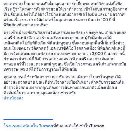
ทะเลทรายเป็นเวลาสองปีเต็ม คุณสามารถเยี่ยมชมศูนย์วิจัยแห่งนี้เพื่อ
เรียนรู้ว่าโครงการดังกล่าวช่วยให้เราทำความเข้าใจกับสภาพภูมิอากาศ
ที่เปลี่ยนแปลงไปได้อย่างไรบ้าง พบกับอากาศเครื่องบินและยานอวกาศ
พร้อมเรื่องราวประวัติศาสตร์ในอุตสาหกรรมการบินกว่า 100 ปี ที่
พิพิธภัณฑ์อากาศยานพิมา
ตรงเข้าเมืองเพื่อสัมผัสภาพวัมนธรรมและศิลปะของทูซอน เยี่ยมชมแกล
เลอรี่ ร้านหนังสือ และร้านเครื่องเพชรมากมาย ผู้รักศิลปะจะได้
เพลิดเพลินไปกับพิพิธภัณฑ์ศิลปะทูซอน ซึ่งครอบคลุมพื้นที่เต็มหนึ่งช่วง
ถนนในเขตประวัติศาสตร์ เอล เปรซิดิโอ ใจกลางเมือง พิพิธภัณฑ์แห่งนี้
มีการจัดแสดงผลงานศิลปะจากตลอดช่วงเวลากว่า 3,000 ปี นอกจากนี้
ย่านดาวน์ทาวน์นี้ยังมีการแสดงละครเวที ดนตรี และการจัดฉาย
ภาพยนตร์ที่โรงละครฟอกซ์ ทูซอน ซึ่งเป็นโรงภาพยนตร์เก่าแก่จากสมัย
ทศวรรษ 1930 ที่ได้รับการบูรณะให้ทันสมัย
คุณสามารถใช้รถบัสสาธารณะ ซัน ทราน เดินทางไปมาในทูซอนได้
อย่างสะดวกสบาย ขณะที่ย่านใจกลางเมืองก็เหมาะสำหรับการออกเดิน
สำรวจด้วยตนเอง หากคุณต้องการเดินทางออกนอกตัวเมืองเพื่อชม
ทิวทัศน์ในทะเลทราย คุณจะต้องเช่ารถขับ
อ่านน้อยลง
โรงแรมยอดนิยมใน Tucson
ที่พักส่วนตัวให้เช่าในTucson