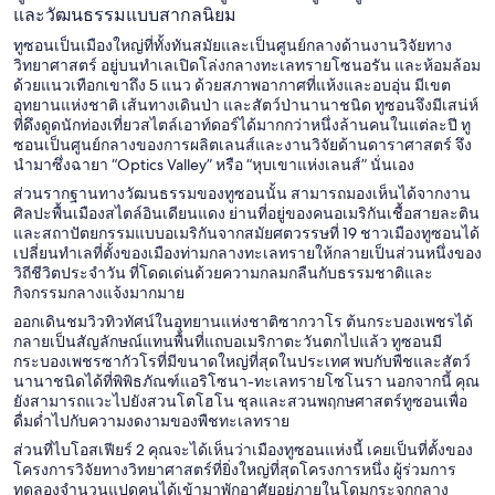
และวัฒนธรรมแบบสากลนิยม
ทูซอนเป็นเมืองใหญ่ที่ทั้งทันสมัยและเป็นศูนย์กลางด้านงานวิจัยทาง
วิทยาศาสตร์ อยู่บนทำเลเปิดโล่งกลางทะเลทรายโซนอรัน และห้อมล้อม
ด้วยแนวเทือกเขาถึง 5 แนว ด้วยสภาพอากาศที่แห้งและอบอุ่น มีเขต
อุทยานแห่งชาติ เส้นทางเดินป่า และสัตว์ป่านานาชนิด ทูซอนจึงมีเสน่ห์
ที่ดึงดูดนักท่องเที่ยวสไตล์เอาท์ดอร์ได้มากกว่าหนึ่งล้านคนในแต่ละปี ทู
ซอนเป็นศูนย์กลางของการผลิตเลนส์และงานวิจัยด้านดาราศาสตร์ จึง
นำมาซึ่งฉายา “Optics Valley” หรือ “หุบเขาแห่งเลนส์” นั่นเอง
ส่วนรากฐานทางวัฒนธรรมของทูซอนนั้น สามารถมองเห็นได้จากงาน
ศิลปะพื้นเมืองสไตล์อินเดียนแดง ย่านที่อยู่ของคนอเมริกันเชื้อสายละติน
และสถาปัตยกรรมแบบอเมริกันจากสมัยศตวรรษที่ 19 ชาวเมืองทูซอนได้
เปลี่ยนทำเลที่ตั้งของเมืองท่ามกลางทะเลทรายให้กลายเป็นส่วนหนึ่งของ
วิถีชีวิตประจำวัน ที่โดดเด่นด้วยความกลมกลืนกับธรรมชาติและ
กิจกรรมกลางแจ้งมากมาย
ออกเดินชมวิวทิวทัศน์ในอุทยานแห่งชาติซากวาโร ต้นกระบองเพชรได้
กลายเป็นสัญลักษณ์แทนพื้นที่แถบอเมริกาตะวันตกไปแล้ว ทูซอนมี
กระบองเพชรซากัวโรที่มีขนาดใหญ่ที่สุดในประเทศ พบกับพืชและสัตว์
นานาชนิดได้ที่พิพิธภัณฑ์แอริโซนา-ทะเลทรายโซโนรา นอกจากนี้ คุณ
ยังสามารถแวะไปยังสวนโตโฮโน ชุลและสวนพฤกษศาสตร์ทูซอนเพื่อ
ดื่มด่ำไปกับความงดงามของพืชทะเลทราย
ส่วนที่ไบโอสเฟียร์ 2 คุณจะได้เห็นว่าเมืองทูซอนแห่งนี้ เคยเป็นที่ตั้งของ
โครงการวิจัยทางวิทยาศาสตร์ที่ยิ่งใหญ่ที่สุดโครงการหนึ่ง ผู้ร่วมการ
ทดลองจำนวนแปดคนได้เข้ามาพักอาศัยอยู่ภายในโดมกระจกกลาง