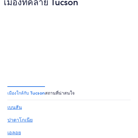
เมืองที่คล้าย Tucson
ราลี
ซาคราเ
ราลี
ซาคราเ
เมืองใกล้กับ Tucson
สถานที่น่าสนใจ
เบนสัน
ปาตาโกเนีย
เอลอย