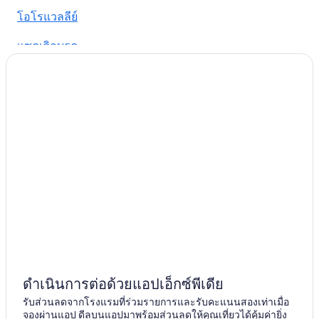
โอโรแวลลีย์
แซดเดิลบรูค
ซาฮวาริตา
ดำเนินการต่อด้วยแอปเอ็กซ์พีเดีย
รับส่วนลดจากโรงแรมที่ร่วมรายการและรับคะแนนสองเท่าเมื่อ
จองผ่านแอป ดีลบนแอปมาพร้อมส่วนลดให้คุณเที่ยวได้คุ้มค่ายิ่ง