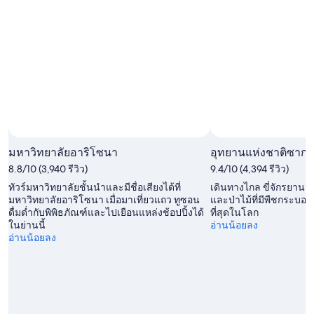
สุด
นี้,
-
สัปดาห์
8
8
นี้,
ส.ค.
ส.ค.
7
-
ส.ค.
9
-
ส.ค.
9
ส.ค.
มหาวิทยาลัยอาริโซนา
อุทยานแห่งชาติซาก
8.8/10 (3,940 รีวิว)
9.4/10 (4,394 รีวิว)
ทัวร์มหาวิทยาลัยชั้นนำและมีชื่อเสียงได้ที่
เดินทางไกล ขี่จักรยานหร
มหาวิทยาลัยอาริโซนา เมื่อมาเที่ยวแถว ทูซอน
และป่าไม้ที่มีพืชกระบองเพ
ดื่มด่ำกับพิพิธภัณฑ์และไปเยือนแหล่งช้อปปิ้งได้
ที่สุดในโลก
ในย่านนี้
อ่านน้อยลง
อ่านน้อยลง