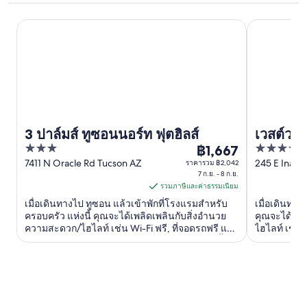
3 ปาล์มส์ ทูซอนนอร์ท ฟุตฮิลส์
เวสต์วาร์ดล
3 ปาล์มส์ ทูซอนนอร์ท ฟุตฮิลส์
เวสต์วาร
3
4
฿1,667
สอร์ทแอ
ราคา
out
out
7411 N Oracle Rd Tucson AZ
245 E Ina R
ราคารวม ฿2,042
฿1,667
7 ก.ย. - 8 ก.ย.
of
of
ต่อ
รวมภาษีและค่าธรรมเนียม
5
5
คืน
เมื่อเดินทางไป ทูซอน แล้วเข้าพักที่โรงแรมสำหรับ
เมื่อเดินทาง
เข้า
ครอบครัว แห่งนี้ คุณจะได้เพลิดเพลินกับสิ่งอำนวย
คุณจะได้เพล
ความสะดวก/ไฮไลท์ เช่น Wi-Fi ฟรี, ที่จอดรถฟรี และ
ไฮไลท์ เช่น
พัก
ฟิตเนส ผู้เข้าพักที่จองกับเรารีวิวว่าชอบสระว่ายน้ำ
วงจร และ 2 
7
และพนักงานเป็นพิเศษ ...
ก.ย.
ถึง
8