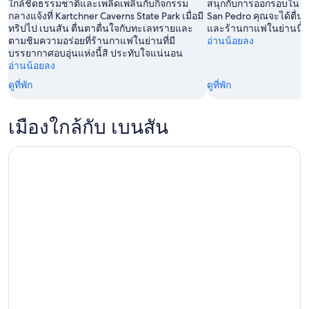
ใกล้ชิดธรรมชาติและเพลิดเพลินกับกิจกรรม
สนุกกับการออกรอบใน เบน
สัปดาห์
9
9
กลางแจ้งที่ Kartchner Caverns State Park เมื่อมี
San Pedro คุณจะได้ตื่น
หน้า,
ทริปไป เบนสัน ตื่นตาตื่นใจกับทะเลทรายและ
ส.ค.
และร้านกาแฟในย่านนี้
ส.ค.
ตามชิมความอร่อยที่ร้านกาแฟในย่านที่มี
อ่านน้อยลง
14
-
บรรยากาศอบอุ่นแห่งนี้สิ ประทับใจแน่นอน
ส.ค.
10
อ่านน้อยลง
-
ส.ค.
ดูที่พัก
ดูที่พัก
16
ส.ค.
เมืองใกล้กับ เบนสัน