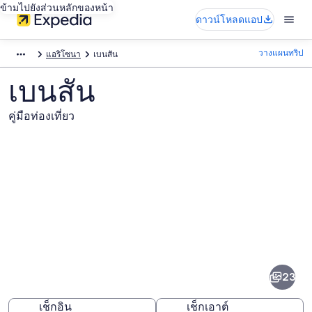
ข้ามไปยังส่วนหลักของหน้า
ดาวน์โหลดแอป
วางแผนทริป
แอริโซนา
เบนสัน
เบนสัน
คู่มือท่องเที่ยว
ภาพ
เบน
23
สัน
เช็กอิน
เช็กเอาต์