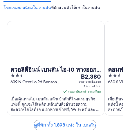
โรงแรมยอดนิยมใน เบนสัน
ที่พักส่วนตัวให้เช่าในเบนสัน
ควอลิตี้อินน์ เบนสัน ไอ-10 ทางออก 304
คอมฟอร์ตอินน
ควอลิตี้อินน์ เบนสัน ไอ-10 ทางออก
คอมฟอร์ต
2.5
2.5
304
฿2,380
เนอร์ คาเ
ราคา
out
out
699 N Ocotillo Rd Benson
630 S Villa
ราคารวม ฿2,668
฿2,380
AZ
3 ก.ย. - 4 ก.ย.
AZ
of
of
ต่อ
รวมภาษีและค่าธรรมเนียม
5
5
คืน
เมื่อเดินทางไป เบนสัน แล้วเข้าพักที่โรงแรมธุรกิจ
เมื่อเดินทาง
เข้า
แห่งนี้ คุณจะได้เพลิดเพลินกับสิ่งอำนวยความ
แห่งนี้ คุณจ
สะดวก/ไฮไลท์ เช่น อาหารเช้าฟรี, Wi-Fi ฟรี และ ที่
สะดวก/ไฮไลท
พัก
จอดรถฟรี ผู้เข้าพักที่จองกับเรารีวิวว่าชอบพนักงาน
สระว่ายน้ำกล
3
และความสะอาดของห้องพักเป็นพิเศษ ...
ก.ย.
ดูที่พัก ทั้ง 1,898 แห่ง ใน เบนสัน