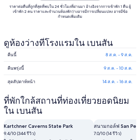
ถึง
ราคาต่อคืนที่ถูกที่สุดที่พบใน 24 ชั่วโมงที่ผ่านมา อ้างอิงจากการเข้าพัก 1 คืน ผู้
4
เข้าพัก 2 คน ราคาและจำนวนห้องพักว่างอาจมีการเปลี่ยนแปลง อาจมีข้อ
ก.ย.
กำหนดเพิ่มเติม
ดูห้องว่างที่โรงแรมใน เบนสัน
คืนนี้
8 ส.ค. - 9 ส.ค.
ดูรา
คา
คืนพรุ่งนี้
9 ส.ค. - 10 ส.ค.
ดูรา
ที่พัก
คา
ใน
สุดสัปดาห์หน้า
14 ส.ค. - 16 ส.ค.
ดูรา
ที่พัก
เบน
คา
ใน
สัน
ที่พัก
ที่พักใกล้สถานที่ท่องเที่ยวยอดนิยม
เบน
สำหรับ
ใน
สัน
ใน เบนสัน
คืน
เบน
สำหรับ
นี้,
สัน
คืน
8
Kartchner Caverns State Park
สนามกอล์ฟ San Ped
สำหรับ
พรุ่ง
ส.ค.
9.4/10 (344 รีวิว)
7.0/10 (14 รีวิว)
สุด
นี้,
-