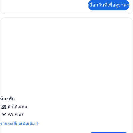
สี่
เพิ่ม
เลือกวันที่เพื่อดูราคา
เติม
ท่าน
เกี่ยว
กับ
ห้อง
คอมฟอร์ท
สำหรับ
สี่
ท่าน
ห้องพัก
พักได้ 4 คน
Wi-Fi ฟรี
ราย
รายละเอียดเพิ่มเติม
ละเอียด