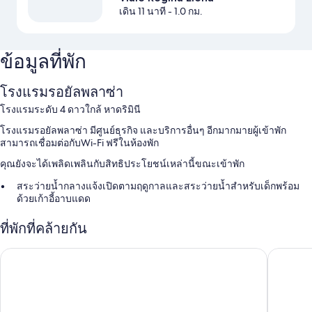
เดิน 11 นาที
- 1.0 กม.
ข้อมูลที่พัก
โรงแรมรอยัลพลาซ่า
โรงแรมระดับ 4 ดาวใกล้ หาดริมินี
โรงแรมรอยัลพลาซ่า มีศูนย์ธุรกิจ และบริการอื่นๆ อีกมากมายผู้เข้าพัก
สามารถเชื่อมต่อกับWi-Fi ฟรีในห้องพัก
คุณยังจะได้เพลิดเพลินกับสิทธิประโยชน์เหล่านี้ขณะเข้าพัก
สระว่ายน้ำกลางแจ้งเปิดตามฤดูกาลและสระว่ายน้ำสำหรับเด็กพร้อม
ด้วยเก้าอี้อาบแดด
อาหารเช้าแบบบุฟเฟต์ (มีค่าบริการ), ที่จอดรถ (คิดค่าบริการ) และที่พัก
ที่พักที่คล้ายกัน
ปลอดบุหรี่
ฝ่ายต้อนรับ 24 ชั่วโมง, เฟอร์นิเจอร์กลางแจ้ง และห้องจัดเลี้ยง
โรงแรมโกราลโล ริมินิ
โรงแรมเ
สิ่งอำนวยความสะดวกในห้องพัก
ห้องพักทั้ง 55 ห้องขึ้นชื่อเรื่องความสะดวกสบาย เช่น เครื่องปรับอากาศ รวม
ถึงสิ่งอำนวยความสะดวกอย่าง บริการ Wi-Fi ฟรี และตู้นิรภัย