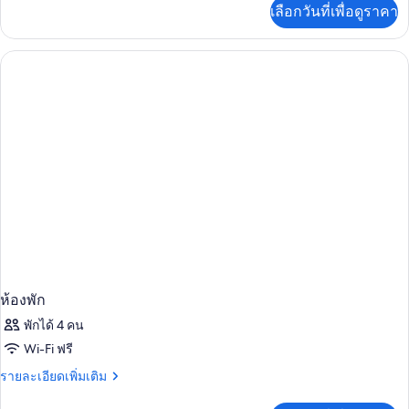
เพิ่ม
เลือกวันที่เพื่อดูราคา
เติม
เกี่ยว
กับ
ห้อง
พัก
ห้องพัก
พักได้ 4 คน
Wi-Fi ฟรี
ราย
รายละเอียดเพิ่มเติม
ละเอียด
เพิ่ม