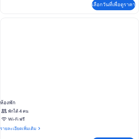
เพิ่ม
เลือกวันที่เพื่อดูราคา
เติม
เกี่ยว
กับ
ห้อง
พัก
ห้องพัก
พักได้ 4 คน
Wi-Fi ฟรี
ราย
รายละเอียดเพิ่มเติม
ละเอียด