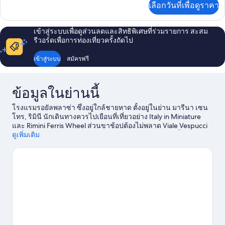
เลือกวันที่เพื่อดูราคา
เติม
เกี่ยว
กับ
เข้าสู่ระบบเพื่อดูส่วนลดและสิทธิพิเศษที่ร่วมรายการ สะสม
ห้อง
รีวอร์ดเพื่อการท่องเที่ยวครั้งถัดไป
พัก
เข้าสู่ระบบ
สมัครฟรี
ข้อมูลในย่านนี้
โรงแรมรอยัลพลาซ่า ซึ่งอยู่ใกล้ชายหาด ตั้งอยู่ในย่าน มารีนา เซน
โทร, ริมินี นักเดินทางควรไปเยือนที่เที่ยวอย่าง Italy in Miniature
และ Rimini Ferris Wheel ส่วนขาช้อปต้องไม่พลาด Viale Vespucci
และ Viale Regina Elena นักเดินทางควรแวะไปชม สวนน้ำ Arenas
ดูเพิ่มเติม
และ Fiabilandia
ดูคู่มือท่องเที่ยว ริมินี