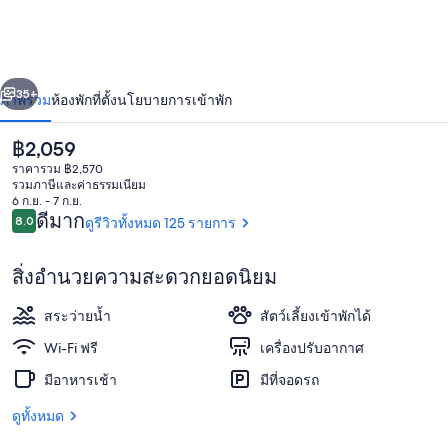
พลาซ่า
่อน
ถัดไป
น้า
35+
ภาพรวม
ห้องพัก
ที่ตั้ง
นโยบายการเข้าพัก
ราคา
฿2,059
ปัจจุบัน
ราคารวม ฿2,570
฿2,059
รวมภาษีและค่าธรรมเนียม
6 ก.ย. - 7 ก.ย.
รีวิว
ดีมาก
8.0
ดูรีวิวทั้งหมด 125 รายการ
8.0 จาก 10
สิ่งอำนวยความสะดวกยอดนิยม
บริเวณภายนอก
สระว่ายน้ำ
สัตว์เลี้ยงเข้าพักได้
Wi-Fi ฟรี
เครื่องปรับอากาศ
มีอาหารเช้า
มีที่จอดรถ
ดูทั้งหมด