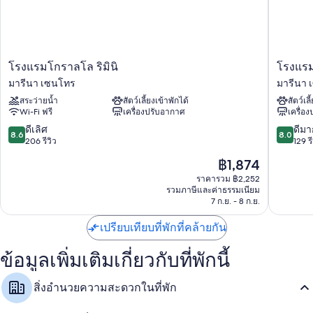
สิ่งอำนวยความสะดวกเพิ่มเติมได้แก่
เรนชาวเวอร์, ของใช้ในห้องน้ำฟรี และไดร์เป่าผม
เครื่องทำความร้อน, บริการทำความสะอาดทุกวัน และโต๊ะทำงาน
โรงแรม
โรงแรม
โรงแรมโกราลโล ริมินิ
โรงแร
โก
เอ
มารีนา เซนโทร
มารีนา 
ราลโล
เซด
สระว่ายน้ำ
สัตว์เลี้ยงเข้าพักได้
สัตว์เลี
ริ
รา
Wi-Fi ฟรี
เครื่องปรับอากาศ
เครื่อ
มินิ
มา
มา
รีนา
8.6
8.0
ดีเลิศ
ดีมา
8.6
8.0
รีนา
เซน
จาก
จาก
206 รีวิว
129 รี
เซน
โทร
10,
10,
ราคา
฿1,874
โทร
ดี
ดี
ปัจจุบัน
เลิศ,
มาก,
ราคารวม ฿2,252
คือ
รวมภาษีและค่าธรรมเนียม
206
129
฿1,874
7 ก.ย. - 8 ก.ย.
รีวิว
รีวิว
เปรียบเทียบที่พักที่คล้ายกัน
ข้อมูลเพิ่มเติมเกี่ยวกับที่พักนี้
สิ่งอำนวยความสะดวกในที่พัก