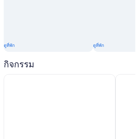
ดูที่พัก
ดูที่พัก
กิจกรรม
ซาน มาริโน: ทัวร์เดินชมใจกลางเมืองประวัติศาสตร์แบบส่วนตัว
ริมินี: ทัว