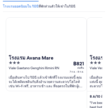
โรงแรมยอดนิยมใน ริมินี
ที่พักส่วนตัวให้เช่าในริมินี
โรงแรม Avana Mare
โรงแรมโกราล
โรงแรม Avana Mare
โรงแรมโ
3
3
฿821
ราคา
out
out
Viale Gaetano Genghini Rimini RN
Viale Vespuc
ต่อคืน
฿821
7 ก.ย. - 8 ก.ย.
of
of
ต่อ
เมื่อเดินทางไป ริมินี แล้วเข้าพักที่โรงแรมแห่งนี้ คุณ
เมื่อเดินทาง
5
5
คืน
จะได้เพลิดเพลินกับสิ่งอำนวยความสะดวก/ไฮไลท์
แห่งนี้ คุณจ
เช่น Wi-Fi ฟรี, อาหารเช้า และ ที่จอดรถในที่พัก ผู้เข้า
สะดวก/ไฮไลท
เข้า
พักที่จองกับเรารีวิวว่าชอบพนักงานเป็นพิเศษ ...
และ ดาดฟ้า ผ
พัก
พนักงานเป็นพ
8.6
/
10
ดีเลิ
7
"I've been t
ก.ย.
best hotels i