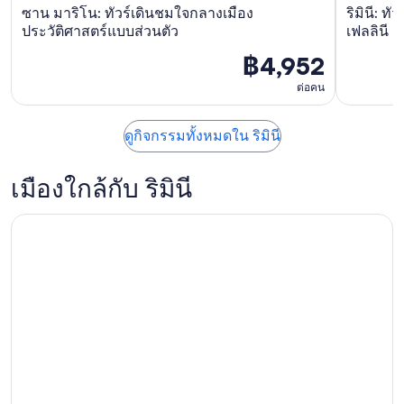
ซาน มาริโน: ทัวร์เดินชมใจกลางเมือง
ริมินี: ท
ประวัติศาสตร์แบบส่วนตัว
เฟลลินี
฿4,952
ต่อคน
ดูกิจกรรมทั้งหมดใน ริมินี
เมืองใกล้กับ ริมินี