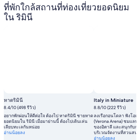
มินี
คืน
ที่พัก
ที่พักใกล้สถานที่ท่องเที่ยวยอดนิยม
ริ
สำหรับ
นี้,
ใน
มินี
ใน ริมินี
คืน
10
ริ
สำหรับ
พรุ่ง
ส.ค.
มินี
สุด
นี้,
-
สำหรับ
สัปดาห์
11
11
สุด
นี้,
ส.ค.
ส.ค.
สัปดาห์
14
-
หน้า,
ส.ค.
12
21
-
ส.ค.
ส.ค.
16
-
ส.ค.
23
ส.ค.
หาดริมินี
Italy in Miniature
8.4/10 (498 รีวิว)
8.8/10 (222 รีวิว)
อยากพักผ่อนให้ดีต่อใจ ต้องไป หาดริมินี ชายหาด
ลงเรือกอนโดลา ฟังโอเปร
ยอดนิยมใน ริมินี เมื่อมาย่านนี้ ต้องไปเดินเล่น
(Verona Arena) ชมแลนด์
เลียบทะเลกันหน่อย
ของอิตาลี และสนุกกับกา
อ่านน้อยลง
บริเวณจัดงานที่สวนสนุกแ
อ่านน้อยลง