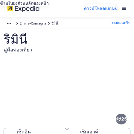
ข้ามไปยังส่วนหลักของหน้า
ดาวน์โหลดแอป
วางแผนทริป
Emilia-Romagna
ริมินี
ริมินี
คู่มือท่องเที่ยว
ภาพ
ริ
25
มินี
เช็กอิน
เช็กเอาต์