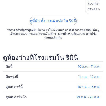
ถึง
counter was
8
everything 
รีวิวเมื่อ 6 ส.
beach and l
ก.ย.
at the PERF
down from th
ดูที่พัก ทั้ง 1,014 แห่ง ใน ริมินี
ราคาต่อคืนที่ถูกที่สุดที่พบใน 24 ชั่วโมงที่ผ่านมา อ้างอิงจากการเข้าพัก 1 คืน ผู้
เข้าพัก 2 คน ราคาและจำนวนห้องพักว่างอาจมีการเปลี่ยนแปลง อาจมีข้อ
กำหนดเพิ่มเติม
ดูห้องว่างที่โรงแรมใน ริมินี
คืนนี้
10 ส.ค. - 11 ส.ค.
ดูรา
คา
คืนพรุ่งนี้
11 ส.ค. - 12 ส.ค.
ดูรา
ที่พัก
คา
ใน
สุดสัปดาห์นี้
14 ส.ค. - 16 ส.ค.
ดูรา
ที่พัก
ริ
คา
ใน
มินี
สุดสัปดาห์หน้า
21 ส.ค. - 23 ส.ค.
ดูรา
ที่พัก
ริ
สำหรับ
คา
ใน