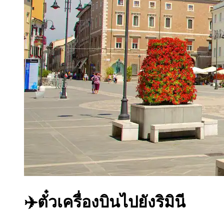
✈️ตั๋วเครื่องบินไปยังริมินี