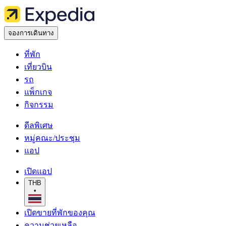
จองการเดินทาง
ที่พัก
เที่ยวบิน
รถ
แพ็กเกจ
กิจกรรม
ดีลพิเศษ
หมู่คณะ/ประชุม
แอป
เปิดแอป
THB
•
เปิดขายที่พักของคุณ
ความช่วยเหลือ