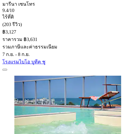
มารีนา เซนโทร
9.4/10
ไร้ที่ติ
(203 รีวิว)
฿3,127
ราคารวม ฿3,631
รวมภาษีและค่าธรรมเนียม
7 ก.ย. - 8 ก.ย.
โรงแรมไบโอ บูทีค ชู