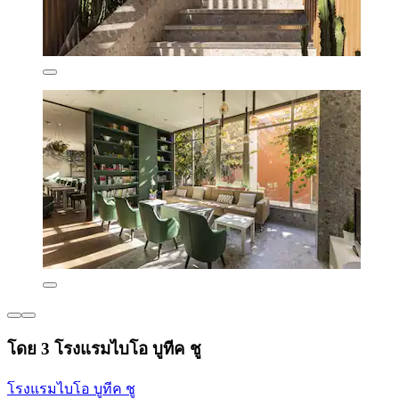
โดย 3 โรงแรมไบโอ บูทีค ชู
โรงแรมไบโอ บูทีค ชู