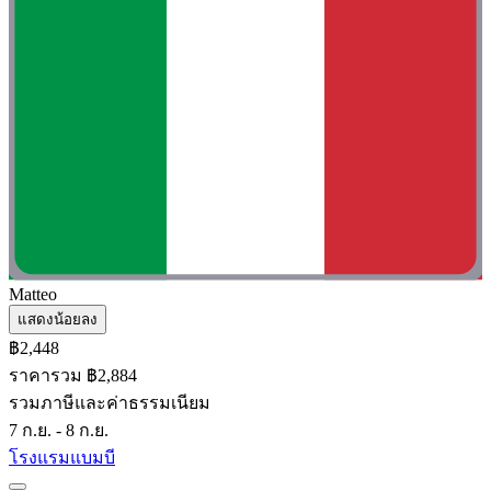
Matteo
แสดงน้อยลง
฿2,448
ราคารวม ฿2,884
รวมภาษีและค่าธรรมเนียม
7 ก.ย. - 8 ก.ย.
โรงแรมแบมบี