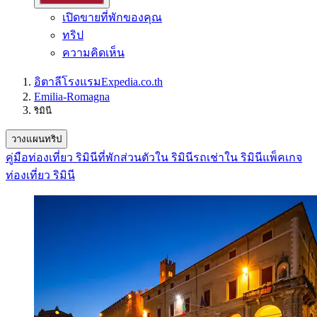
เปิดขายที่พักของคุณ
ทริป
ความคิดเห็น
อิตาลี
โรงแรม
Expedia.co.th
Emilia-Romagna
ริมินี
วางแผนทริป
คู่มือท่องเที่ยว ริมินี
ที่พักส่วนตัวใน ริมินี
รถเช่าใน ริมินี
แพ็คเกจ
ท่องเที่ยว ริมินี