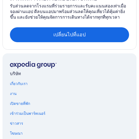
เกาะมินนา
รับส่วนลดจากโรงแรมที่ร่วมรายการและรับคะแนนสองเท่าเมื่อ
จองผ่านแอป ดีลบนแอปมาพร้อมส่วนลดให้คุณเที่ยวได้คุ้มค่ายิ่ง
นิชิฮาระ
ขึ้น และยังช่วยให้คุณจัดการการเดินทางได้จากทุกที่ทุกเวลา
Ie
เปลี่ยนไปที่แอป
Higashi
เกาะโอจิมะ
อาฮะ
บริษัท
โอกิมิ
เกี่ยวกับเรา
นากางูซูกุ
งาน
ฮาเอบารุ
เปิดขายที่พัก
เข้าร่วมเป็นพาร์ทเนอร์
คาเดนา
ข่าวสาร
เทมะ
โฆษณา