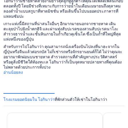
โอกินาว่ามีชายหาดสวยงามยาวสุดลูกหูลูกตาให้คุณได้เพลิดเพลินเกือบ
ตลอดทั้งปี โดยมีช่วงที่เหมาะกับการว่ายน้ำในเดือนเมษายนถึงตุลาคม
ลองดำน้ำแบบสกูบาที่หาดมิชชั่น หรือเดินขึ้นไปบนยอดประภาคารที่
แหลมซัมปะ
เกาะแห่งนี้มีสถานที่น่าสนใจอื่นๆ อีกมากมายนอกจากชายหาด เดิน
ตะลุยป่าไปยังน้ำตกฮิจิ และผ่านทุ่งสับปะรดของสวนสับปะรดนาโงะ
สำรวจธารน้ำและชั้นหินภายในถ้ำเกียวคุเซ็นโด ซึ่งเป็นถ้ำที่ใหญ่ที่สุด
แห่งหนึ่งของญี่ปุ่น
สำหรับการไปโอกินาว่า คุณสามารถนั่งเครื่องบินไปลงที่นาฮะจากใน
ญี่ปุ่นหรือจีนแล้วต่อรถบัส ไม่ก็เช่ารถหรือจักรยานยนต์ก็ได้ ไม่ว่าคุณจะ
อยากมาพักผ่อนบนชายหาด สำรวจสถานที่สำคัญทางประวัติศาสตร์
หรือดูสิ่งมีชีวิตใต้ท้องทะเล โอกินาว่าก็เป็นจุดหมายปลายทางที่คุณต้อง
ไม่พลาดด้วยประการทั้งปวง
อ่านน้อยลง
โรงแรมยอดนิยมใน โอกินาว่า
ที่พักส่วนตัวให้เช่าในโอกินาว่า
เฮลคูลานิ โอกินาวะ
โรงแรม ANA 