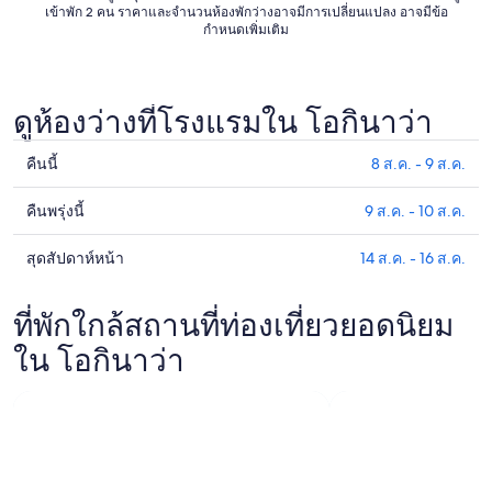
เข้าพัก 2 คน ราคาและจำนวนห้องพักว่างอาจมีการเปลี่ยนแปลง อาจมีข้อ
กำหนดเพิ่มเติม
ดูห้องว่างที่โรงแรมใน โอกินาว่า
คืนนี้
8 ส.ค. - 9 ส.ค.
ดูรา
คา
คืนพรุ่งนี้
9 ส.ค. - 10 ส.ค.
ดูรา
ที่พัก
คา
ใน
สุดสัปดาห์หน้า
14 ส.ค. - 16 ส.ค.
ดูรา
ที่พัก
โอ
คา
ใน
กิน
ที่พัก
ที่พักใกล้สถานที่ท่องเที่ยวยอดนิยม
โอ
าว่า
ใน
กิน
ใน โอกินาว่า
สำหรับ
โอ
าว่า
คืน
กิน
สำหรับ
นี้,
าว่า
คืน
8
สำหรับ
พรุ่ง
ส.ค.
สุด
นี้,
-