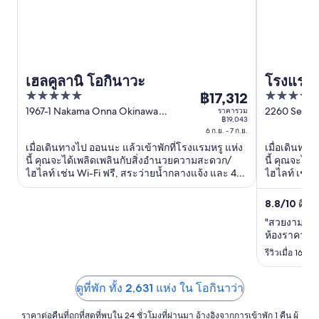
เฮลคูลานิ โอกินาวะ
โรงแรม 
5
5
฿17,312
Manza B
ราคา
out
out
1967-1 Nakama Onna Okinawa
2260 Serak
ราคารวม
฿17,312
฿19,043
Prefecture
of
of
ต่อ
6 ก.ย. - 7 ก.ย.
5
5
เมื่อเดินทางไป ออนนะ แล้วเข้าพักที่โรงแรมหรู แห่ง
คืน
เมื่อเดินทาง
นี้ คุณจะได้เพลิดเพลินกับสิ่งอำนวยความสะดวก/
นี้ คุณจะได
เข้า
ไฮไลท์ เช่น Wi-Fi ฟรี, สระว่ายน้ำกลางแจ้ง และ 4
ไฮไลท์ เช่น 
พัก
ห้องอาหาร ผู้เข้าพักที่จองกับเรารีวิวว่าชอบพนักงาน
ห้องอาหาร ผู
และความสะอาดของห้องพักเป็นพิเศษ ...
เป็นพิเศษ ...
6
8.8
/
10
ดีเลิศ
ก.ย.
"สวยงามมาก
ถึง
ห้องราคาระดั
7
รีวิวเมื่อ 16 ม
ก.ย.
ดูที่พัก ทั้ง 2,631 แห่ง ใน โอกินาว่า
ราคาต่อคืนที่ถูกที่สุดที่พบใน 24 ชั่วโมงที่ผ่านมา อ้างอิงจากการเข้าพัก 1 คืน ผู้