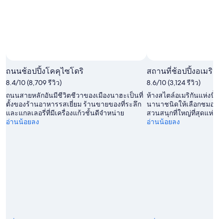
สัปดาห์
9
9
หน้า,
ส.ค.
ส.ค.
14
-
ส.ค.
10
-
ส.ค.
16
ถนนช้อปปิ้งโคคุไซโดริ
สถานที่ช้อปปิ้งอเมริก
ส.ค.
8.4/10 (8,709 รีวิว)
8.6/10 (3,124 รีวิว)
ถนนสายหลักอันมีชีวิตชีวาของเมืองนาฮะเป็นที่
ห้างสไตล์อเมริกันแห่งนี
ตั้งของร้านอาหารรสเยี่ยม ร้านขายของที่ระลึก
นานาชนิดให้เลือกชมอย่า
และแกลเลอรี่ที่มีเครื่องแก้วชั้นดีจำหน่าย
สวนสนุกที่ใหญ่ที่สุดแห่ง
อ่านน้อยลง
อ่านน้อยลง