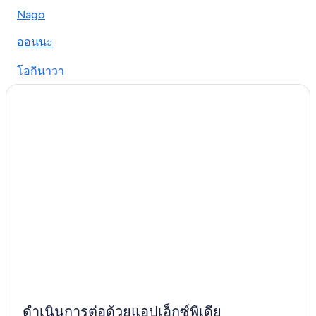
Nago
ออนนะ
โอกินาวา
Motobu
ชาตัน
กิโนวัง
นันโจ
กิโนซา
Itoman
อุรุมะ
Nakijin
ดำเนินการต่อด้วยแอปเอ็กซ์พีเดีย