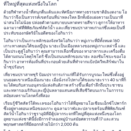
ที่ใหญ่ที่สุดแห่งหนึ่งในโลก
ด้วยกีฬาทางน้ำที่สนุกตื่นเต้นและทัศนียภาพทางธรรมชาติอันงดงาม โอ
กินาว่าจึงเป็นสวรรค์เขตร้อนที่น่าหลงใหล อีกทั้งยังแฝงความเป็นมาที่
น่าสนใจไม่น้อย ปล่อยตัวตามสบายบนหาดทรายสีขาว ดูการให้อาหาร
ฉลามวาฬที่พิพิธภัณฑ์สัตว์น้ำ และเที่ยวชมปราสาทเก่าแก่ซึ่งเคยเป็นที่
ประทับของกษัตริย์ในอดีตของโอกินาว่า
โอกินาว่าเป็นเกาะหลักของจังหวัดโอกินาว่า หมู่เกาะที่มีทั้งหมด 160
เกาะทางตอนใต้ของญี่ปุ่น นาฮะเป็นเมืองหลวงของหมู่เกาะเหล่านี้ และ
เป็นประตูสู่โอกินาว่า คุณสามารถเลือกซื้อของ หาอาหารและเครื่องดื่ม
ได้ตามถนนโคคุไซโดริ ซึ่งเป็นถนนหลักของนาฮะ ลองชิมโซบะของโอ
กินาว่า อาหารท้องถิ่นที่ประกอบด้วยเส้นที่ทำจากแป้งบัควีทเสิร์ฟมาใน
น้ำซุปร้อนๆ
เที่ยวชมปราสาทชุริ ป้อมปราการเก่าแก่ที่ได้รับการบูรณะใหม่ซึ่งตั้งอยู่
บนยอดเขาเหนือเมืองนาฮะ เมื่อนั่งรถไปทางใต้ของนาฮะราว 40 นาทีก็
จะได้พบกับสวนอนุสรณ์แห่งสันติภาพ สร้างขึ้นเพื่อรำลึกถึงประชาชน
และทหารอเมริกันและญี่ปุ่นหลายแสนคนที่เสียชีวิตบนเกาะในการรบ
สมัยสงครามโลกครั้งที่สอง
เรียนรู้ชีวิตสัตว์ใต้ทะเลของโอกินาว่าได้ที่อุทยานโอเชียนเอ็กซ์โปพาร์ก
ซึ่งอยู่ทางตอนเหนือของเกาะ ดูฉลามวาฬและปลาเขตร้อนที่พิพิธภัณฑ์
สัตว์น้ำโอกินาว่าชูราอุมิที่มีตู้ปลากระจกที่ใหญ่ที่สุดแห่งหนึ่งของโลก
อุทยานแห่งชาตินี้ยังมีการจำลองหมู่บ้านสมัยศตวรรษที่ 17 และสวน
พฤกษศาสตร์ที่มีดอกกล้วยไม้กว่า 2,000 ต้น