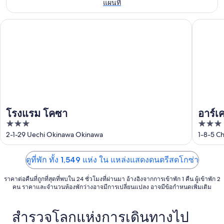
สำหรับ
แผนที่
สัปดาห์
7
นี้,
สุด
นี้,
ส.ค.
7
โรงแรม โคซา
อาร์เคด 
สัปดาห์
7
ส.ค.
หน้า,
ส.ค.
-
14
-
8
ส.ค.
9
ส.ค.
-
ส.ค.
16
ส.ค.
โรงแรม โคซา
อาร์เ
3
3
out
out
2-1-29 Uechi Okinawa Okinawa
1-8-5 C
of
of
5
5
ดูที่พัก ทั้ง 1,549 แห่ง ใน แหล่งแสดงดนตรีสดโกซ่า
ราคาต่อคืนที่ถูกที่สุดที่พบใน 24 ชั่วโมงที่ผ่านมา อ้างอิงจากการเข้าพัก 1 คืน ผู้เข้าพัก 2
คน ราคาและจำนวนห้องพักว่างอาจมีการเปลี่ยนแปลง อาจมีข้อกำหนดเพิ่มเติม
สำรวจโลกแห่งการเดินทางไป