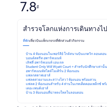
7.8
รีวิว
ดี
สำรวจโลกแห่งการเดินทางไปกั
ที่พัก
เที่ยวบิน
แพ็กเกจ
รถ
ที่พักส่วนตัว
กิจกรรม
ลิ
บ้าน 4 ห้องนอนในเพอร์ลีย์ ใกล้สนามบินแกตวิก ลอนดอน
ง
ลิ
บอนด์สตรีท อพาร์ทเมนท์
ก์
ง
ลิ
เลิฟลี่ อพาร์ทเมนท์ เอนเจล
ม
ก์
ง
ลิ
Student Only Will Wyatt Court = สำหรับนักศึกษาเท่านั้
า
ม
ก์
ง
ลิ
อพาร์ทเมนท์สไตล์โมเดิร์น 2 ห้องนอน
ต
า
ม
ก์
ง
ลิ
แฟลกสตาฟเฮาส์
ร
ต
า
ม
ก์
ง
ลิ
แฟลตสวยงามและสว่างไสว 1 ห้องนอน พร้อมสวน
ฐ
ร
ต
า
ม
ก์
ง
ลิ
แฟลต 2 ห้องนอนสำหรับ 4 ท่านในเกทเต็ดคอมเพล็กซ์ พร้
า
ฐ
ร
ต
า
ม
ก์
ง
ลิ
เดอะเพนต์เฮาส์
น
า
ฐ
ร
ต
า
ม
ก์
ง
ลิ
บ้าน 3 ห้องนอนที่น่าหลงใหลในลอนดอน
สำ
น
า
ฐ
ร
ต
า
ม
ก์
ง
ห
สำ
น
า
ฐ
ร
ต
า
ม
ก์
รั
ห
สำ
น
า
ฐ
ร
ต
า
ม