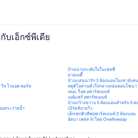
บเอ็กซ์พีเดีย
ลิ
บ้านน่าประทับใจในเชลซี
ง
ลิ
มายเลดี้
ก์
ง
ลิ
บ้านแสนน่ารัก 3 ห้องนอนในเซาธ์เคน
ม
ก์
ง
ลิ
น วิล ไวแอต คอร์ท
สตูดิโอส่วนตัวใจกลางลอนดอนโซน 1
า
ม
ก์
ง
ลิ
เดอะ ร็อค อพาร์ทเมนท์
ต
า
ม
ก์
ง
ลิ
เมย์แฟร์ อพาร์ทเมนท์
ร
ต
า
ม
ก์
ง
ลิ
บ้านกว้างขวาง 3 ห้องนอนสำหรับ 5 
ฐ
ร
ต
า
ม
ก์
ง
ลิ
อมสระว่ายน้ำ
เบิร์ดส์อายวิว
า
ฐ
ร
ต
า
ม
ก์
ง
ลิ
เอ็กเซกคิวทีฟอพาร์ทเมนท์ 2 ห้องนอน
น
า
ฐ
ร
ต
า
ม
ก์
ง
ลิ
อัลบา เพลส III โดย Onefinestay
สำ
น
า
ฐ
ร
ต
า
ม
ก์
ง
ห
สำ
น
า
ฐ
ร
ต
า
ม
ก์
รั
ห
สำ
น
า
ฐ
ร
ต
า
ม