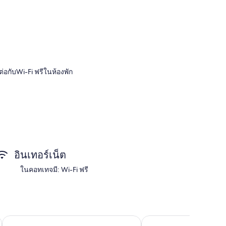
่อกับWi-Fi ฟรีในห้องพัก
ำนวยความสะดวกต่างๆ ได้แก่ อ่างน้ำร้อนส่วนตัว รวมถึงบริการ
อินเทอร์เน็ต
ในคอทเทจมี: Wi-Fi ฟรี
ket Lane
Village Hotel Maidston
ฮอลิเดย์ อินน์ เอ็กซ์เพรส ลอนดอน - ดาร์ทฟอร์ด บาย IHG