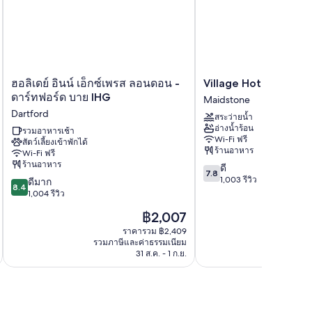
ฮอ
Village
ฮอลิเดย์ อินน์ เอ็กซ์เพรส ลอนดอน -
Village Hotel Maids
ลิ
Hotel
ดาร์ทฟอร์ด บาย IHG
Maidstone
เดย์
Maidstone
Dartford
สระว่ายน้ำ
อินน์
Maidstone
อ่างน้ำร้อน
เอ็กซ์เพรส
รวมอาหารเช้า
Wi-Fi ฟรี
สัตว์เลี้ยงเข้าพักได้
ลอนดอน
ร้านอาหาร
Wi-Fi ฟรี
-
ร้านอาหาร
7.8
ดี
ดาร์
7.8
จาก
1,003 รีวิว
8.4
ทฟ
ดีมาก
8.4
10,
จาก
อร์ด
1,004 รีวิว
ดี,
10,
บาย
ราคา
฿2,007
1,003
ดี
IHG
ปัจจุบัน
รีวิว
มาก,
Dartford
ราคารวม ฿2,409
คือ
รวมภาษีและค่าธรรมเนียม
รวมภาษ
1,004
฿2,007
31 ส.ค. - 1 ก.ย.
รีวิว