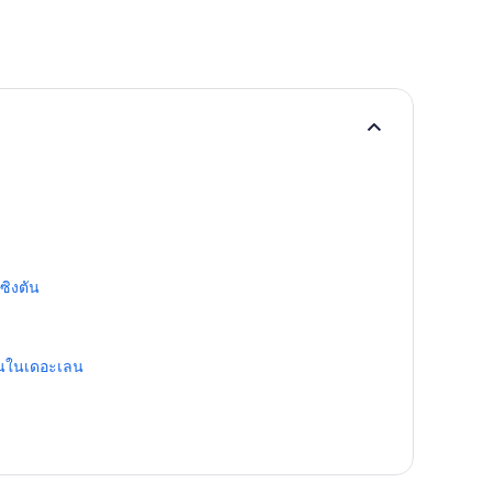
ซิงตัน
คนในเดอะเลน