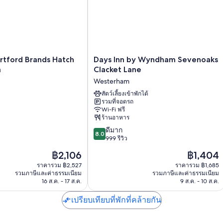
Days
rtford Brands Hatch
Days Inn by Wyndham Sevenoaks
Inn
a
Clacket Lane
by
Westerham
Wyndham
Sevenoaks
สัตว์เลี้ยงเข้าพักได้
รวมที่จอดรถ
Clacket
Wi-Fi ฟรี
Lane
ร้านอาหาร
Westerham
8.0
ดีมาก
8.0
จาก
999 รีวิว
10,
ราคา
ราคา
฿2,106
฿1,404
ดี
ปัจจุบัน
ปัจจุบัน
มาก,
ราคารวม ฿2,527
ราคารวม ฿1,685
คือ
คือ
รวมภาษีและค่าธรรมเนียม
รวมภาษีและค่าธรรมเนียม
999
฿2,106
฿1,404
16 ส.ค. - 17 ส.ค.
9 ส.ค. - 10 ส.ค.
รีวิว
เปรียบเทียบที่พักที่คล้ายกัน