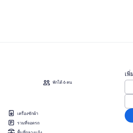
ตู้เย็น, เครื
คอทเทจ | ภ
เพิ
้องนอน, Wi-Fi ฟรี, ห้องพักตกแต่งอย่างมีเอกลักษณ์, ตกแต่งพิเศษโดยเฉพาะ
พักได้ 6 คน
เครื่องซักผ้า
รวมที่จอดรถ
พื้นที่กลางแจ้ง