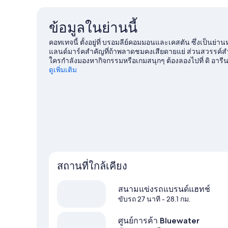
ข้อมูลในย่านนี้
คอทเทจนี้ ตั้งอยู่ที่ บรอมลีย์คอมมอนและเคสตัน ซึ่งเป็น
แลนด์มาร์คสำคัญที่ถ้าพลาดชมคงเสียดายแย่ ส่วนสวรรค์สำห
ใครกำลังมองหากิจกรรมหรือเกมสนุกๆ ต้องลองไปที่ ดิ อารี
ลีย์
ดูเพิ่มเติม
ดูคอทเทจเพิ่มเติมใน ลอนดอน
สถานที่ใกล้เคียง
สนามแข่งรถแบรนด์แฮทช์
ขับรถ 27 นาที
- 28.1 กม.
ศูนย์การค้า Bluewater