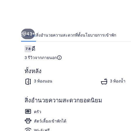
43+
ภาพรวม
สิ่งอำนวยความสะดวก
ที่ตั้ง
นโยบายการเข้าพัก
รีวิว
ดี
7.8
7.8 จาก 10
3 รีวิวจากภายนอก
ทั้งหลัง
คอทเทจ | 3 ห
3 ห้องนอน
3 ห้องน้ำ
สิ่งอำนวยความสะดวกยอดนิยม
ครัว
สัตว์เลี้ยงเข้าพักได้
Wi-Fi ฟรี