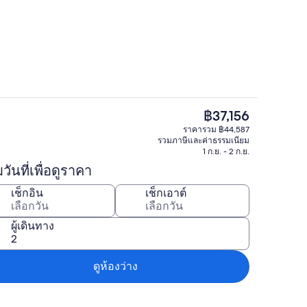
่องล้างจาน, กาต้มน้ำไฟฟ้า, เตาปิ้งขนมปัง
คอทเทจ | ภายใน
ราคา
฿37,156
ปัจจุบัน
ราคารวม ฿44,587
ายใน
คอทเทจ | ครัวส่วนตัว | ตู้เย็น, เครื่องล
฿37,156
รวมภาษีและค่าธรรมเนียม
1 ก.ย. - 2 ก.ย.
่มวันที่เพื่อดูราคา
เช็กอิน
เช็กเอาต์
ผู้เดินทาง
ดูห้องว่าง