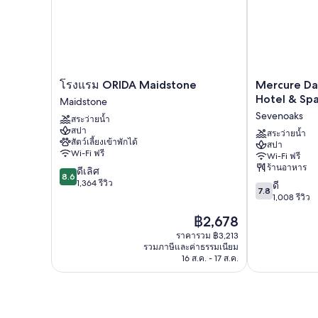
โรงแรม
Mercure
โรงแรม ORIDA Maidstone
Mercure Da
ORIDA
Dartford
Hotel & Sp
Maidstone
Maidstone
Brands
Sevenoaks
สระว่ายน้ำ
Maidstone
Hatch
สปา
Hotel
สระว่ายน้ำ
สัตว์เลี้ยงเข้าพักได้
สปา
&
Wi-Fi ฟรี
Wi-Fi ฟรี
Spa
ร้านอาหาร
8.6
ดีเลิศ
Sevenoaks
8.6
จาก
1,364 รีวิว
7.8
ดี
7.8
10,
จาก
1,008 รีวิว
ดี
10,
ราคา
฿2,678
เลิศ,
ดี,
ปัจจุบัน
1,364
1,008
ราคารวม ฿3,213
คือ
รีวิว
รวมภาษีและค่าธรรมเนียม
รีวิว
฿2,678
16 ส.ค. - 17 ส.ค.