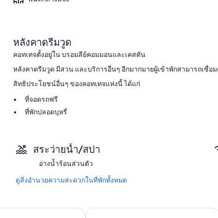
หลังคาดรีมวูด
คอทเทจตั้งอยู่ใน บรอมลีย์คอมมอนและเคสตัน
หลังคาดรีมวูด มีสวน และบริการอื่นๆ อีกมากมายผู้เข้าพักสามารถเชื่อมต
สิทธิประโยชน์อื่นๆ ของคอทเทจแห่งนี้ ได้แก่
ที่จอดรถฟรี
ที่พักปลอดบุหรี่
สิ่งอำนวยความสะดวกในห้องพัก
ห้องพักทั้งหมดเป็นห้องที่ตกแต่งพิเศษโดยเฉพาะ และครบครันด้วยสิ่งอ
สระว่ายน้ำ/สปา
Wi-Fi ฟรี
อ่างน้ำร้อนส่วนตัว
สิ่งอำนวยความสะดวกอื่นๆ ภายในห้องพักได้แก่
ดูสิ่งอำนวยความสะดวกในที่พักทั้งหมด
3 ห้องน้ำพร้อมฝักบัว
ตู้เสื้อผ้า, ครัว และตู้เย็น
ford Brands Hatch Hotel & Spa
Days Inn by Wyndham Sevenoaks Clac