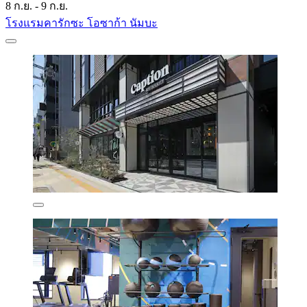
8 ก.ย. - 9 ก.ย.
โรงแรมคารักซะ โอซาก้า นัมบะ