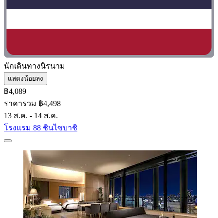
นักเดินทางนิรนาม
แสดงน้อยลง
฿4,089
ราคารวม ฿4,498
13 ส.ค. - 14 ส.ค.
โรงแรม 88 ชินไซบาชิ