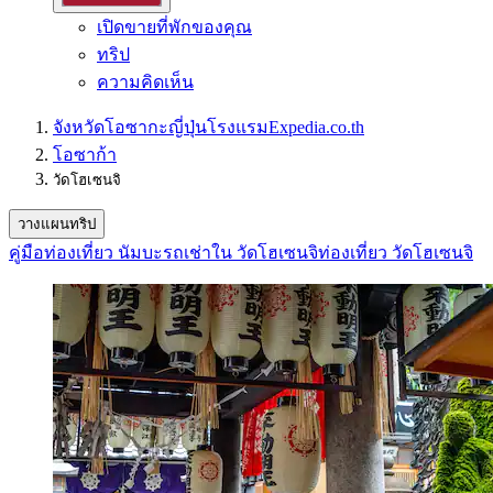
เปิดขายที่พักของคุณ
ทริป
ความคิดเห็น
จังหวัดโอซากะ
ญี่ปุ่น
โรงแรม
Expedia.co.th
โอซาก้า
วัดโฮเซนจิ
วางแผนทริป
คู่มือท่องเที่ยว นัมบะ
รถเช่าใน วัดโฮเซนจิ
ท่องเที่ยว วัดโฮเซนจิ