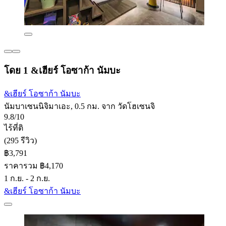
โดย 1 &เฮียร์ โอซาก้า นัมบะ
&เฮียร์ โอซาก้า นัมบะ
นัมบาเซนนิจิมาเอะ, 0.5 กม. จาก วัดโฮเซนจิ
9.8/10
ไร้ที่ติ
(295 รีวิว)
฿3,791
ราคารวม ฿4,170
1 ก.ย. - 2 ก.ย.
&เฮียร์ โอซาก้า นัมบะ