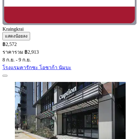
Kraingkrai
แสดงน้อยลง
฿2,572
ราคารวม ฿2,913
8 ก.ย. - 9 ก.ย.
โรงแรมคารักซะ โอซาก้า นัมบะ