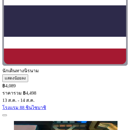
นักเดินทางนิรนาม
แสดงน้อยลง
฿4,089
ราคารวม ฿4,498
13 ส.ค. - 14 ส.ค.
โรงแรม 88 ชินไซบาชิ