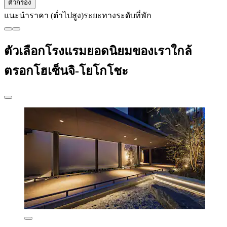
ตัวกรอง
แนะนำ
ราคา (ต่ำไปสูง)
ระยะทาง
ระดับที่พัก
ตัวเลือกโรงแรมยอดนิยมของเราใกล้
ตรอกโฮเซ็นจิ-โยโกโชะ