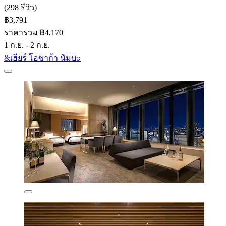
(298 รีวิว)
฿3,791
ราคารวม ฿4,170
1 ก.ย. - 2 ก.ย.
&เฮียร์ โอซาก้า นัมบะ