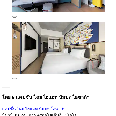
โดย 6 แคปชั่น โดย ไฮแอท นัมบะ โอซาก้า
แคปชั่น โดย ไฮแอท นัมบะ โอซาก้า
มินามิ, 0.6 กม. จาก ตรอกโฮเซ็นจิ-โยโกโชะ