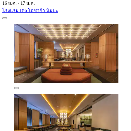
16 ส.ค. - 17 ส.ค.
โรงแรม เค6 โอซาก้า นัมบะ