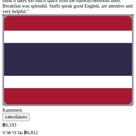
think it takes too much space from the hallway/bedroom itself.
Breakfast was splendid. Staffs speak good English, are attentive and
very helpful."
Kamonrot
แสดงน้อยลง
฿6,193
ราคารวม ฿6,812