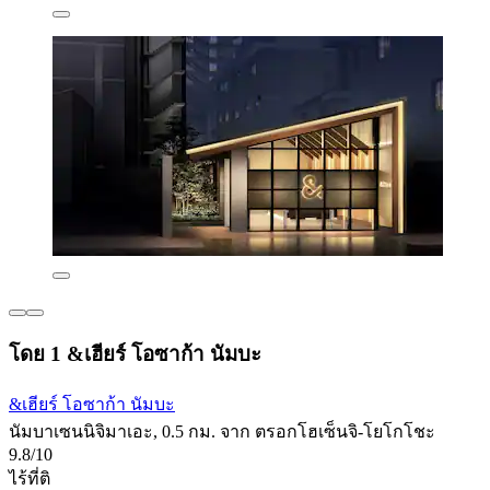
โดย 1 &เฮียร์ โอซาก้า นัมบะ
&เฮียร์ โอซาก้า นัมบะ
นัมบาเซนนิจิมาเอะ, 0.5 กม. จาก ตรอกโฮเซ็นจิ-โยโกโชะ
9.8/10
ไร้ที่ติ