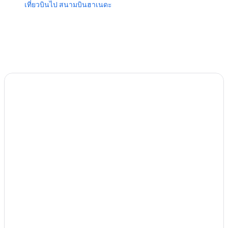
เที่ยวบินไป สนามบินฮาเนดะ