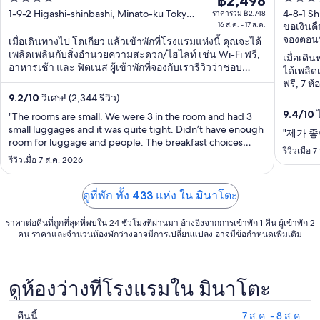
โอโดเมะ
฿2,498
เฟอร์
ราคา
out
out
1-9-2 Higashi-shinbashi, Minato-ku Tokyo
4-8-1 S
ราคารวม ฿2,748
฿2,498
คอลเล
Tokyo-to
16 ส.ค. - 17 ส.ค.
to
ขอเงินค
of
of
ต่อ
จองตอนนี้
เมื่อเดินทางไป โตเกียว แล้วเข้าพักที่โรงแรมแห่งนี้ คุณจะได้
5
5
คืน
เพลิดเพลินกับสิ่งอำนวยความสะดวก/ไฮไลท์ เช่น Wi-Fi ฟรี,
เมื่อเดิ
อาหารเช้า และ ฟิตเนส ผู้เข้าพักที่จองกับเรารีวิวว่าชอบ
เข้า
ได้เพลิ
อาหารเช้าและพนักงานเป็นพิเศษ ...
ฟรี, 7 ห้
พัก
รีวิวว่
9.2
/
10
วิเศษ! (2,344 รีวิว)
16
9.4
/
10
ไ
"The rooms are small. We were 3 in the room and had 3
ส.ค.
small luggages and it was quite tight. Didn’t have enough
"제가 좋
ถึง
room for luggage and people. The breakfast choices
รีวิวเมื่อ 
17
were okay. Breakfast time is from 6:30 to 9:30. Location is
รีวิวเมื่อ 7 ส.ค. 2026
great! Train line is right next to the hotel. Will consider
ส.ค.
staying here ..."
ดูที่พัก ทั้ง 433 แห่ง ใน มินาโตะ
ราคาต่อคืนที่ถูกที่สุดที่พบใน 24 ชั่วโมงที่ผ่านมา อ้างอิงจากการเข้าพัก 1 คืน ผู้เข้าพัก 2
คน ราคาและจำนวนห้องพักว่างอาจมีการเปลี่ยนแปลง อาจมีข้อกำหนดเพิ่มเติม
ดูห้องว่างที่โรงแรมใน มินาโตะ
คืนนี้
7 ส.ค. - 8 ส.ค.
ดูรา