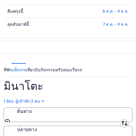
คา
คืนพรุ่งนี้
8 ส.ค. - 9 ส.ค.
ดูรา
ที่พัก
คา
ใน
สุดสัปดาห์นี้
7 ส.ค. - 9 ส.ค.
ดูรา
ที่พัก
มิ
คา
ใน
นา
ที่พัก
มิ
โตะ
ใน
นา
สำหรับ
มิ
โตะ
คืน
นา
สำหรับ
นี้,
ที่พัก
แพ็กเกจ
เที่ยวบิน
กิจกรรม
ทริปล่องเรือ
รถ
โตะ
คืน
7
สำหรับ
พรุ่ง
ส.ค.
มินาโตะ
สุด
นี้,
-
สัปดาห์
8
8
นี้,
ส.ค.
1 ห้อง, ผู้เข้าพัก 2 คน
ส.ค.
7
-
ต้นทาง
ส.ค.
9
-
ส.ค.
ต้นทาง
9
ปลายทาง
ส.ค.