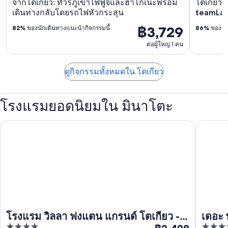
จากโตเกียว: ทัวร์ภูเขาไฟฟูจิและฮาโกเนะพร้อม
โตเกียว: 
เดินทางกลับโดยรถไฟหัวกระสุน
teamLab
฿3,729
82%
ของนักเดินทางแนะนำกิจกรรมนี้
86%
ของนัก
ต่อผู้ใหญ่ 1 คน
ดูกิจกรรมทั้งหมดใน โตเกียว
โรงแรมยอดนิยมใน มินาโตะ
โรงแรม วิลลา ฟงแตน แกรนด์ โตเกียว - ชิโอโดเมะ
เดอะ พริน
โรงแรม วิลลา ฟงแตน แกรนด์ โตเกียว - ชิ
เดอะ 
4
5