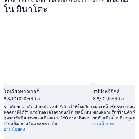
ใน มินาโตะ
โตเกียวทาวเวอร์
รปปงหงิฮิลล์
8.8/10 (10,106 รีวิว)
8.8/10 (156 รีวิว)
ราวกับยกเอาสัญลักษณ์ของปารีสมาไว้ที่โตเกียว
คอมเพล็กซ์หรูทางตอนใต้ข
หอคอยที่ได้รับแรงบันดาลใจจากหอไอเฟลนี้เป็น
ของหลายร้อยร้านค้า พิพ
จุดชมทัศนียภาพของเมืองแบบ 360 องศาที่ยอด
ชมวิวเมืองโตเกียวสุดต
เยี่ยมทั้งกลางวันและกลางคืน
อ่านน้อยลง
อ่านน้อยลง