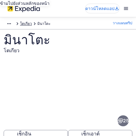
ข้ามไปยังส่วนหลักของหน้า
ดาวน์โหลดแอป
วางแผนทริป
โตเกียว
มินาโตะ
มินาโตะ
โตเกียว
ภาพ
มิ
25
นา
โตะ
เช็กอิน
เช็กเอาต์