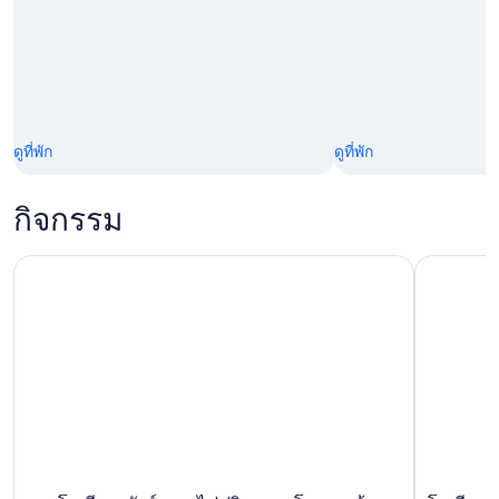
ดูที่พัก
ดูที่พัก
กิจกรรม
จากโตเกียว: ทัวร์ภูเขาไฟฟูจิและฮาโกเนะพร้อมเดินทางกลับโด
โตเกียว: ต