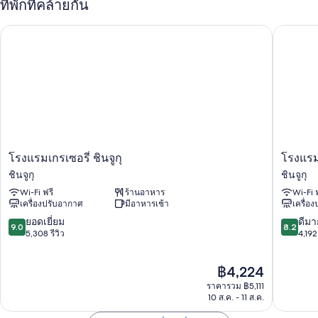
ที่พักที่คล้ายกัน
ห้องจัดเลี้ยง, ตู้ขายของอัตโนมัติ และที่ฝากกระเป๋าเดินทาง
พนักงานที่พูดได้หลายภาษา, ที่พักปลอดบุหรี่ และฝ่ายต้อนรับ 24 ชั่วโมง
โรงแรมเกรเซอรี่ ชินจูกุ
โรงแรมชิ
ผู้เข้าพักต่างพูดถึงสิ่งดีๆ เกี่ยวกับอาหารเช้า ทำเลที่เป็นจุดศูนย์กลาง และ
พนักงานที่ให้ความช่วยเหลือที่ดี
สิ่งอำนวยความสะดวกในห้องพัก
ห้องพักทั้ง 400 ห้องมาพร้อมสิ่งที่น่าประทับใจ เช่น เครื่องปรับอากาศ รวมถึง
สิ่งอำนวยความสะดวกอย่าง บริการ Wi-Fi ฟรี และตู้นิรภัย ผู้เข้าพักต่าง
ประทับใจห้องพักที่สะอาดและสบายของที่พัก
สิ่งอำนวยความสะดวกอื่นๆ ได้แก่
โรง
โรงแรม
โรงแรมเกรเซอรี่ ชินจูกุ
โรงแรมช
แรม
ชิน
โถสุขภัณฑ์แบบบิเดท์อิเล็กทรอนิกส์, อ่างอาบน้ำหรือฝักบัว และของใช้
ชินจูกุ
ชินจูกุ
เก
จูกุ
ในห้องน้ำฟรี
Wi-Fi ฟรี
ร้านอาหาร
Wi-Fi 
ร
วอชิงตัน
เครื่องปรับอากาศ
มีอาหารเช้า
เครื่อ
ทีวีจอแบน 40 นิ้ว พร้อม ช่องดิจิตอล
เซอ
เมน
รี่
ชิน
9.0
8.2
ยอดเยี่ยม
ดีมา
หลอดไฟแอลอีดี, ตู้เย็น และบริการทำความสะอาดทุกวัน
9.0
8.2
ชิน
จูกุ
จาก
จาก
5,308 รีวิว
4,192 
จูกุ
10,
10,
ชิน
ยอด
ดี
ราคา
฿4,224
จูกุ
เยี่ยม,
มาก,
ปัจจุบัน
5,308
4,192
ราคารวม ฿5,111
คือ
รีวิว
รีวิว
10 ส.ค. - 11 ส.ค.
฿4,224