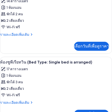
ทั้งหมด
14 ตารางเมตร
เรีย,
เตียง
เตียง
1 ห้องนอน
ของ
(17
ควีน
พักได้ 2 คน
ไซส์
ห้อง
Sqm)
1
2 เตียงเดี่ยว
สแตนดาร์ด
เตียง
Wi-Fi ฟรี
(17
ทวิน,
Sqm)
ราย
รายละเอียดเพิ่มเติม
ปลอด
ละเอียด
เพิ่ม
บุหรี่
เลือกวันที่เพื่อดูราคา
เติม
(Bed
เกี่ยว
Type:
กับ
ห้องซูพีเรียทวิน (Bed Type: Single bed i
เปิด
12
ห้อง
ห้องซูพีเรียทวิน (Bed Type: Single bed is arranged)
Single
สแตนดาร์ด
ภาพถ่าย
bed
17 ตารางเมตร
ทวิ
is
ทั้งหมด
น,
1 ห้องนอน
ปลอด
arranged)
ของ
พักได้ 3 คน
บุหรี่
(Bed
ห้อง
2 เตียงเดี่ยว
Type:
Wi-Fi ฟรี
ซู
Single
bed
ราย
รายละเอียดเพิ่มเติม
พี
is
ละเอียด
เรีย
arranged)
เพิ่ม