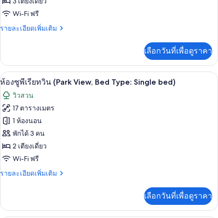
(Bed
ห้อง
3 เตียงเดี่ยว
Type:
Wi-Fi ฟรี
ดี
Single
bed
ราย
รายละเอียดเพิ่มเติม
ลัก
is
ละเอียด
ซ์
arranged)
เพิ่ม
เลือกวันที่เพื่อดูราคา
เติม
ทริปเปิล
เกี่ยว
(Bed
กับ
ห้องซูพีเรียทวิน (Park View, Bed Type: Si
เปิด
14
ห้อง
Type:
ห้องซูพีเรียทวิน (Park View, Bed Type: Single bed)
ดี
ภาพถ่าย
Single
วิวสวน
ลัก
bed
ทั้งหมด
ซ์
17 ตารางเมตร
is
ทริปเปิล
ของ
1 ห้องนอน
(Bed
arranged)
Type:
ห้อง
พักได้ 3 คน
Single
2 เตียงเดี่ยว
ซู
bed
Wi-Fi ฟรี
is
พี
arranged)
ราย
รายละเอียดเพิ่มเติม
เรีย
ละเอียด
ทวิน
เพิ่ม
เลือกวันที่เพื่อดูราคา
เติม
(Park
เกี่ยว
View,
กับ