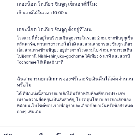
เดอะน็อต โตเกียว ชินจูกุ เช็กเอาต์กี่โมง
เช็กเอาต์ได้ในเวลา 10:00 น.
เดอะน็อต โตเกียว ชินจูกุ ตั้งอยู่ที่ไหน
โรงแรมนี้ตั้งอยู่ในบริเวณชินจูกุ ภายในระยะ 2 กม. จากชินจูกุเซ็น
ทรัลพาร์ค, สวนสาธารณะโยโยงิ และสวนสาธารณะชินจูกุ เกียว
เอ็น ส่วนทางข้ามชิบุยะ อยู่ห่างจากโรงแรมไป 4 กม. สามารถเดิน
ไปยังสถานี Nishi-shinjuku-gochome ได้เพียง 6 นาที และสถานี
Tochomae ได้เพียง 8 นาที
ฉันสามารถยกเลิกการจองฟรีและรับเงินคืนได้เต็มจำนวน
หรือไม่
ได้ ที่พักแห่งนี้สามารถยกเลิกได้ฟรีสำหรับห้องพักบางประเภท
เพราะความยืดหยุ่นเป็นสิ่งสำคัญ โปรดดูนโยบายการยกเลิกของ
ที่พักบนเว็บไซต์ของเราเพื่อดูรายละเอียดข้อยกเว้นหรือข้อกำหนด
ต่างๆ เพิ่มเติม