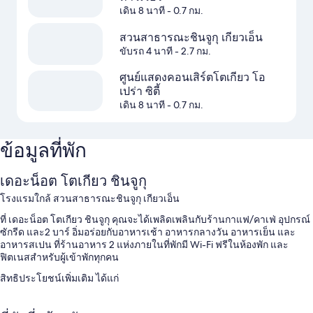
เดิน 8 นาที
- 0.7 กม.
สวนสาธารณะชินจูกุ เกียวเอ็น
ขับรถ 4 นาที
- 2.7 กม.
ศูนย์แสดงคอนเสิร์ตโตเกียว โอ
เปร่า ซิตี้
เดิน 8 นาที
- 0.7 กม.
ข้อมูลที่พัก
เดอะน็อต โตเกียว ชินจูกุ
โรงแรมใกล้ สวนสาธารณะชินจูกุ เกียวเอ็น
ที่ เดอะน็อต โตเกียว ชินจูกุ คุณจะได้เพลิดเพลินกับร้านกาแฟ/คาเฟ่ อุปกรณ์
ซักรีด และ2 บาร์ อิ่มอร่อยกับอาหารเช้า อาหารกลางวัน อาหารเย็น และ
อาหารสเปน ที่ร้านอาหาร 2 แห่งภายในที่พักมี Wi-Fi ฟรีในห้องพัก และ
ฟิตเนสสำหรับผู้เข้าพักทุกคน
สิทธิประโยชน์เพิ่มเติม ได้แก่
อาหารเช้าแบบบุฟเฟต์ (มีค่าบริการ), บริการเช็กเอาต์ด่วน และลิฟต์