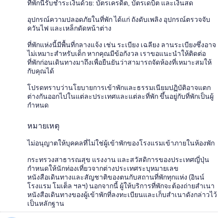
ที่พักนี้รับชำระเงินด้วย: บัตรเครดิต, บัตรเดบิต และเงินสด
อุปกรณ์ความปลอดภัยในที่พัก ได้แก่ ถังดับเพลิง อุปกรณ์ตรวจจับ
ควันไฟ และเหล็กดัดหน้าต่าง
ที่พักแห่งนี้มีพื้นที่กลางแจ้ง เช่น ระเบียง เฉลียง ลานระเบียงซึ่งอาจ
ไม่เหมาะสำหรับเด็ก หากคุณมีข้อกังวล เราขอแนะนำให้ติดต่อ
ที่พักก่อนเดินทางมาถึงเพื่อยืนยันว่าสามารถจัดห้องที่เหมาะสมให้
กับคุณได้
โปรดทราบว่านโยบายการเข้าพักและธรรมเนียมปฏิบัติอาจแตก
ต่างกันออกไปในแต่ละประเทศและแต่ละที่พัก ขึ้นอยู่กับที่พักเป็นผู้
กำหนด
หมายเหตุ
ไม่อนุญาตให้บุคคลที่ไม่ใช่ผู้เข้าพักของโรงแรมเข้าภายในห้องพัก
กระทรวงสาธารณสุข แรงงาน และสวัสดิการของประเทศญี่ปุ่น
กำหนดให้นักท่องเที่ยวจากต่างประเทศระบุหมายเลข
หนังสือเดินทางและสัญชาติของตนกับสถานที่พักทุกแห่ง (อินน์
โรงแรม โมเต็ล ฯลฯ) นอกจากนี้ ผู้ให้บริการที่พักจะต้องถ่ายสำเนา
หนังสือเดินทางของผู้เข้าพักที่ลงทะเบียนและเก็บสำเนาดังกล่าวไว้
เป็นหลักฐาน