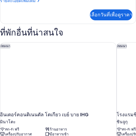
ราย
(109sqm,3F,Suite,LateCheck-
รายละเอียดเพิ่มเติม
นอน,
ลัก
ละเอียด
ปลอด
Out,11:00AM)
เพิ่ม
ซ์
บุหรี่,
เลือกวันที่เพื่อดูราคา
เติม
ระเบียง
ทริปเปิล,
เกี่ยว
(109sqm,3F,Suite,LateCheck-
กับ
Out,11:00AM)
เตียง
ที่พักอื่นที่น่าสนใจ
ห้อง
เดี่ยว
ดี
ลัก
อินเตอร์คอนติเนนตัล โตเกียว เบย์ บาย IHG
โรงแรมชิน
3
โฆษณา
โฆษณา
ซ์
เตียง,
ทริปเปิล,
เตียง
ปลอด
เดี่ยว
3
บุหรี่
เตียง,
(Bed
ปลอด
Type:
บุหรี่
(Bed
Single
Type:
bed
Single
is
bed
arranged,
อินเตอร์คอนติเนนตัล โตเกียว เบย์ บาย IHG
โรงแรมชิ
is
arranged,
HF)
มินาโตะ
ชินจูกุ
HF)
Wi-Fi ฟรี
ร้านอาหาร
Wi-Fi ฟรี
เครื่องปรับอากาศ
มีอาหารเช้า
เครื่องป