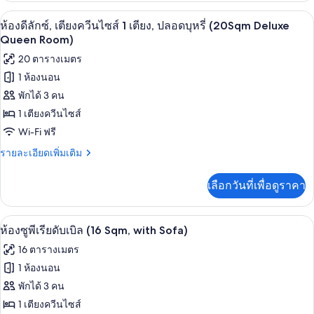
บุหรี่,
กับ
ห้องดีลักซ์, เตียงควีนไซส์ 1 เตียง, ปลอ
เปิด
วิว
12
ห้อง
ห้องดีลักซ์, เตียงควีนไซส์ 1 เตียง, ปลอดบุหรี่ (20Sqm Deluxe
ดี
ภาพถ่าย
สวน
Queen Room)
ลัก
ทั้งหมด
20 ตารางเมตร
สาธารณะ
ซ์
ทริปเปิล,
1 ห้องนอน
(Bed
ของ
ปลอด
Type:
พักได้ 3 คน
บุหรี่,
ห้อง
Single
วิว
1 เตียงควีนไซส์
ดี
สวน
bed
Wi-Fi ฟรี
สาธารณะ
ลัก
is
(Bed
ราย
รายละเอียดเพิ่มเติม
arranged)
ซ์,
Type:
ละเอียด
Single
เพิ่ม
เตียง
เลือกวันที่เพื่อดูราคา
bed
เติม
is
ควีน
เกี่ยว
arranged)
กับ
ไซส์
ห้องซูพีเรียดับเบิล (16 Sqm, with Sofa) |
เปิด
11
ห้อง
ห้องซูพีเรียดับเบิล (16 Sqm, with Sofa)
1
ดี
ภาพถ่าย
16 ตารางเมตร
ลัก
เตียง,
ทั้งหมด
ซ์,
1 ห้องนอน
ปลอด
เตียง
ของ
พักได้ 3 คน
ควีน
บุหรี่
ไซส์
ห้อง
1 เตียงควีนไซส์