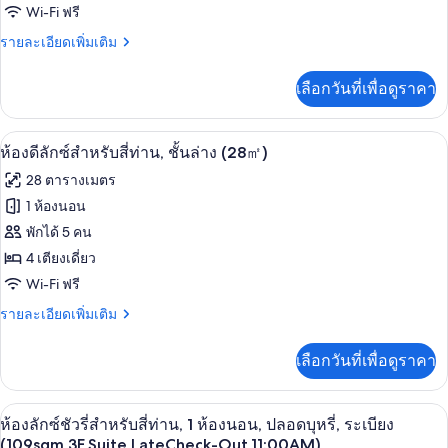
1
(20Sqm
Wi-Fi ฟรี
ซู
เตียง,
Deluxe
ปลอด
ราย
รายละเอียดเพิ่มเติม
พี
Queen
บุหรี่
ละเอียด
Room)
เรียดั
(20Sqm
เพิ่ม
เลือกวันที่เพื่อดูราคา
Deluxe
เติม
บเบิล
Queen
เกี่ยว
(16
Room)
กับ
ห้องดีลักซ์สำหรับสี่ท่าน, ชั้นล่าง (28㎡) |
เปิด
13
ห้อง
Sqm,
ห้องดีลักซ์สำหรับสี่ท่าน, ชั้นล่าง (28㎡)
ซู
ภาพถ่าย
with
28 ตารางเมตร
พี
Sofa)
ทั้งหมด
เรียดั
1 ห้องนอน
บเบิล
ของ
พักได้ 5 คน
(16
Sqm,
ห้อง
4 เตียงเดี่ยว
with
Wi-Fi ฟรี
ดี
Sofa)
ราย
รายละเอียดเพิ่มเติม
ลัก
ละเอียด
ซ์
เพิ่ม
เลือกวันที่เพื่อดูราคา
เติม
สำหรับ
เกี่ยว
สี่
กับ
ห้องลักซ์ชัวรี่สำหรับสี่ท่าน, 1 ห้องนอน,
เปิด
28
ห้อง
ห้องลักซ์ชัวรี่สำหรับสี่ท่าน, 1 ห้องนอน, ปลอดบุหรี่, ระเบียง
ท่าน,
ดี
ภาพถ่าย
(109sqm,3F,Suite,LateCheck-Out,11:00AM)