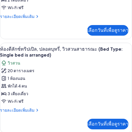
2 เตียงเดี่ยว
ดี
(Queen,
Wi-Fi ฟรี
17
ลัก
Sqm)
ราย
รายละเอียดเพิ่มเติม
ซ์
ละเอียด
ทวิน
เพิ่ม
เลือกวันที่เพื่อดูราคา
เติม
(Park
เกี่ยว
View,
กับ
ผ้านวมขนเป็ด, ตู้นิรภัยในห้องพัก, Wi-Fi ฟ
เปิด
Bed
11
ห้อง
ห้องดีลักซ์ทริปเปิล, ปลอดบุหรี่, วิวสวนสาธารณะ (Bed Type:
ดี
Type:
ภาพถ่าย
Single bed is arranged)
ลัก
Single
ทั้งหมด
วิวสวน
ซ์
bed)
ทวิ
20 ตารางเมตร
ของ
น
1 ห้องนอน
(Park
ห้อง
View,
พักได้ 4 คน
ดี
Bed
3 เตียงเดี่ยว
Type:
ลัก
Single
Wi-Fi ฟรี
ซ์
bed)
ราย
รายละเอียดเพิ่มเติม
ทริปเปิล,
ละเอียด
เพิ่ม
ปลอด
เลือกวันที่เพื่อดูราคา
เติม
เกี่ยว