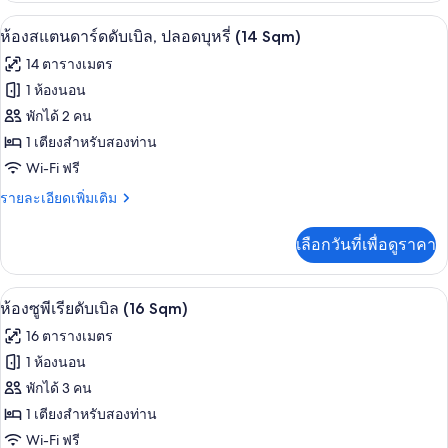
20
กับ
ห้องสแตนดาร์ดดับเบิล, ปลอดบุหรี่ (14 Sqm
เปิด
10
Deluxe
sqm
ห้องสแตนดาร์ดดับเบิล, ปลอดบุหรี่ (14 Sqm)
Triple
ภาพถ่าย
90cm
14 ตารางเมตร
Park
Large
ทั้งหมด
View
1 ห้องนอน
Beds
20
ของ
พักได้ 2 คน
sqm
90cm
ห้อง
1 เตียงสำหรับสองท่าน
Large
Wi-Fi ฟรี
สแตนดาร์ด
Beds
ราย
รายละเอียดเพิ่มเติม
ดับเบิล,
ละเอียด
ปลอด
เพิ่ม
เลือกวันที่เพื่อดูราคา
เติม
บุหรี่
เกี่ยว
(14
กับ
ห้องซูพีเรียดับเบิล (16 Sqm) | ผ้านวมขนเป
เปิด
11
ห้อง
Sqm)
ห้องซูพีเรียดับเบิล (16 Sqm)
สแตนดาร์ด
ภาพถ่าย
16 ตารางเมตร
ดับเบิล,
ทั้งหมด
ปลอด
1 ห้องนอน
บุหรี่
ของ
พักได้ 3 คน
(14
Sqm)
ห้อง
1 เตียงสำหรับสองท่าน
Wi-Fi ฟรี
ซู