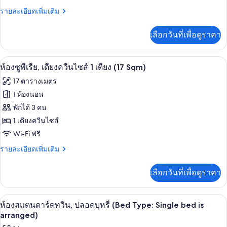
ราย
รายละเอียดเพิ่มเติม
พี
ละเอียด
เรียดั
เพิ่ม
เลือกวันที่เพื่อดูราคา
เติม
บเบิล
เกี่ยว
(16
กับ
ห้องซูพีเรีย, เตียงควีนไซส์ 1 เตียง (17 S
เปิด
10
ห้อง
Sqm)
ห้องซูพีเรีย, เตียงควีนไซส์ 1 เตียง (17 Sqm)
ซู
ภาพถ่าย
17 ตารางเมตร
พี
ทั้งหมด
เรียดั
1 ห้องนอน
บเบิล
ของ
พักได้ 3 คน
(16
Sqm)
ห้อง
1 เตียงควีนไซส์
Wi-Fi ฟรี
ซู
ราย
รายละเอียดเพิ่มเติม
พี
ละเอียด
เรีย,
เพิ่ม
เลือกวันที่เพื่อดูราคา
เติม
เตียง
เกี่ยว
ควีน
กับ
ห้องสแตนดาร์ดทวิน, ปลอดบุหรี่ (Bed Type
เปิด
11
ห้อง
ห้องสแตนดาร์ดทวิน, ปลอดบุหรี่ (Bed Type: Single bed is
ไซส์
ซู
ภาพถ่าย
arranged)
พี
1