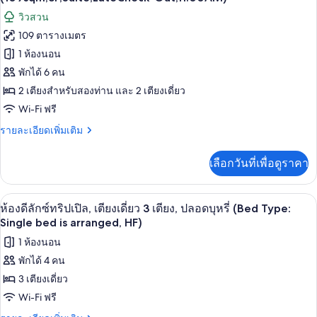
ลัก
ชั้น
ทั้งหมด
วิวสวน
ซ์
ล่าง
สำหรับ
109 ตารางเมตร
ของ
สี่
(28
1 ห้องนอน
ท่าน,
ห้อง
㎡)
ชั้น
พักได้ 6 คน
ลัก
ล่าง
2 เตียงสำหรับสองท่าน และ 2 เตียงเดี่ยว
(28
ซ์ชัว
㎡)
Wi-Fi ฟรี
รี่
ราย
รายละเอียดเพิ่มเติม
สำหรับ
ละเอียด
เพิ่ม
สี่
เลือกวันที่เพื่อดูราคา
เติม
เกี่ยว
ท่าน,
กับ
1
ผ้านวมขนเป็ด, ตู้นิรภัยในห้องพัก, Wi-Fi ฟ
เปิด
14
ห้อง
ห้องดีลักซ์ทริปเปิล, เตียงเดี่ยว 3 เตียง, ปลอดบุหรี่ (Bed Type:
ห้อง
ลัก
ภาพถ่าย
Single bed is arranged, HF)
ซ์ชัว
นอน,
ทั้งหมด
1 ห้องนอน
รี่
สำหรับ
ปลอด
พักได้ 4 คน
ของ
สี่
3 เตียงเดี่ยว
บุหรี่,
ท่าน,
ห้อง
1
Wi-Fi ฟรี
ระเบียง
ดี
ห้อง