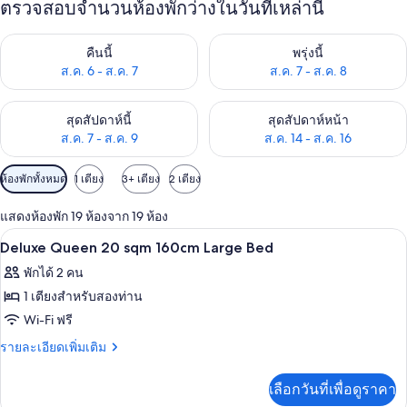
ตรวจสอบจำนวนห้องพักว่างในวันที่เหล่านี้
ตรวจสอบจำนวนห้องพักว่างในคืนนี้ ส.ค. 6 - ส.ค. 7
ตรวจสอบจำนวนห้องพักว่างในพรุ่ง
คืนนี้
พรุ่งนี้
ส.ค. 6 - ส.ค. 7
ส.ค. 7 - ส.ค. 8
ตรวจสอบจำนวนห้องพักว่างในสุดสัปดาห์นี้ ส.ค. 7 - ส.ค. 9
ตรวจสอบจำนวนห้องพักว่างในสุดส
สุดสัปดาห์นี้
สุดสัปดาห์หน้า
ส.ค. 7 - ส.ค. 9
ส.ค. 14 - ส.ค. 16
ตัว
ห้องพักทั้งหมด
1 เตียง
3+ เตียง
2 เตียง
กรอง
แสดงห้องพัก 19 ห้องจาก 19 ห้อง
ที่
ผ้านวมขนเป็ด, ตู้นิรภัยในห้องพัก, Wi-Fi ฟ
เปิด
มี
1
Deluxe Queen 20 sqm 160cm Large Bed
ให้
ภาพถ่าย
พักได้ 2 คน
สำหรับ
ทั้งหมด
1 เตียงสำหรับสองท่าน
ห้อง
ของ
Wi-Fi ฟรี
พัก
Deluxe
ราย
รายละเอียดเพิ่มเติม
Queen
ละเอียด
เพิ่ม
20
เลือกวันที่เพื่อดูราคา
เติม
sqm