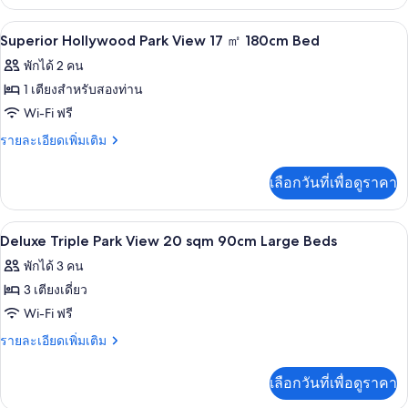
เกี่ยว
160cm
กับ
ผ้านวมขนเป็ด, ตู้นิรภัยในห้องพัก, Wi-Fi ฟ
เปิด
1
Deluxe
Large
Superior Hollywood Park View 17 ㎡ 180cm Bed
Queen
ภาพถ่าย
Bed
พักได้ 2 คน
20
ทั้งหมด
sqm
1 เตียงสำหรับสองท่าน
160cm
ของ
Wi-Fi ฟรี
Large
Superior
Bed
ราย
รายละเอียดเพิ่มเติม
Hollywood
ละเอียด
เพิ่ม
Park
เลือกวันที่เพื่อดูราคา
เติม
View
เกี่ยว
17
กับ
ผ้านวมขนเป็ด, ตู้นิรภัยในห้องพัก, Wi-Fi ฟ
เปิด
1
Superior
㎡
Deluxe Triple Park View 20 sqm 90cm Large Beds
Hollywood
ภาพถ่าย
180cm
พักได้ 3 คน
Park
Bed
ทั้งหมด
View
3 เตียงเดี่ยว
17
ของ
Wi-Fi ฟรี
㎡
Deluxe
180cm
ราย
รายละเอียดเพิ่มเติม
Bed
Triple
ละเอียด
เพิ่ม
Park
เลือกวันที่เพื่อดูราคา
เติม
View
เกี่ยว