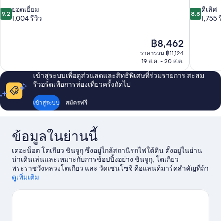
9.2
8.8
ยอดเยี่ยม
ดีเลิศ
9.2
8.8
จาก
จาก
1,004 รีวิว
1,755 ร
10,
10,
ยอด
ดี
ราคา
฿8,462
เยี่ยม,
เลิศ,
ปัจจุบัน
1,004
1,755
ราคารวม ฿11,124
คือ
19 ส.ค. - 20 ส.ค.
รีวิว
รีวิว
฿8,462
เข้าสู่ระบบเพื่อดูส่วนลดและสิทธิพิเศษที่ร่วมรายการ สะสม
รีวอร์ดเพื่อการท่องเที่ยวครั้งถัดไป
เข้าสู่ระบบ
สมัครฟรี
ข้อมูลในย่านนี้
เดอะน็อต โตเกียว ชินจูกุ ซึ่งอยู่ใกล้สถานีรถไฟใต้ดิน ตั้งอยู่ในย่าน
น่าเดินเล่นและเหมาะกับการช้อปปิ้งอย่าง ชินจูกุ, โตเกียว
พระราชวังหลวงโตเกียว และ วัดเซนโซจิ คือแลนด์มาร์คสำคัญที่ถ้า
พลาดชมคงเสียดายแย่ ส่วนสวรรค์สำหรับขาช้อป ต้องนี่เลย
ดูเพิ่มเติม
โตเกียวมิดทาวน์ และ รปปงหงิฮิลล์ นักเดินทางสามารถไป
เพลิดเพลินกับกิจกรรมหรือเกมได้ที่ สนามกีฬาแห่งชาติ รวมถึงเยือน
ที่เที่ยวสุดฮิตอย่าง สวนสาธารณะชินจูกุ เกียวเอ็น นักเดินทางชื่น
ชอบทำเลที่เป็นจุดศูนย์กลางของโรงแรมแห่งนี้
ดูคู่มือท่องเที่ยว