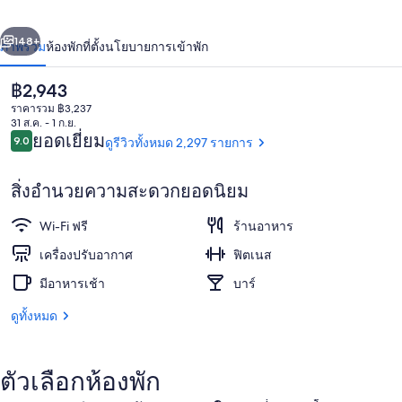
ชิน
่อน
ถัดไป
น้า
148+
ภาพรวม
ห้องพัก
ที่ตั้ง
นโยบายการเข้าพัก
จูกุ
ราคา
฿2,943
ปัจจุบัน
ราคารวม ฿3,237
฿2,943
31 ส.ค. - 1 ก.ย.
รีวิว
ยอดเยี่ยม
9.0
ดูรีวิวทั้งหมด 2,297 รายการ
9.0 จาก 10
สิ่งอำนวยความสะดวกยอดนิยม
Wi-Fi ฟรี
ร้านอาหาร
ด้านหน้าที่พัก - ตอนเย็น/กลางคืน
เครื่องปรับอากาศ
ฟิตเนส
มีอาหารเช้า
บาร์
ดูทั้งหมด
ตัวเลือกห้องพัก