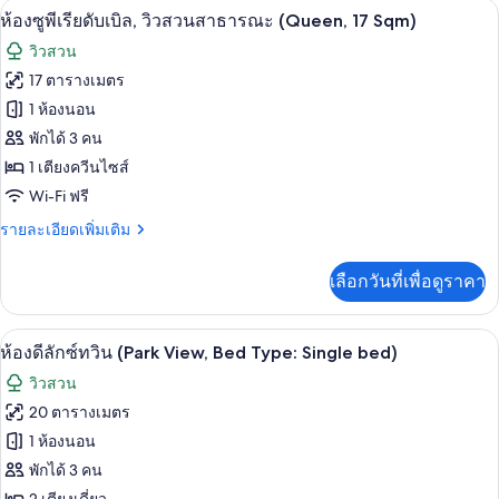
ห้องซูพีเรียดับเบิล, วิวสวนสาธารณะ (Quee
เปิด
Bed
13
ห้อง
ห้องซูพีเรียดับเบิล, วิวสวนสาธารณะ (Queen, 17 Sqm)
ซู
Type:
ภาพถ่าย
วิวสวน
พี
Single
ทั้งหมด
เรีย
17 ตารางเมตร
bed)
ทวิ
ของ
1 ห้องนอน
น
(Park
ห้อง
พักได้ 3 คน
View,
1 เตียงควีนไซส์
ซู
Bed
Wi-Fi ฟรี
Type:
พี
Single
ราย
รายละเอียดเพิ่มเติม
เรียดั
bed)
ละเอียด
บเบิล,
เพิ่ม
เลือกวันที่เพื่อดูราคา
เติม
วิว
เกี่ยว
กับ
สวน
ห้องดีลักซ์ทวิน (Park View, Bed Type: Si
เปิด
15
ห้อง
ห้องดีลักซ์ทวิน (Park View, Bed Type: Single bed)
สาธารณะ
ซู
ภาพถ่าย
วิวสวน
พี
(Queen,
ทั้งหมด
เรียดั
20 ตารางเมตร
17
บเบิล,
ของ
1 ห้องนอน
Sqm)
วิว
สวน
ห้อง
พักได้ 3 คน
สาธารณะ