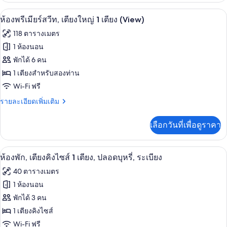
เตียง,
กับ
เครื่องนอนระดับพรีเมียม, ผ้านวมขนเป็ด
เปิด
6
ห้อง
ห้องพรีเมียร์สวีท, เตียงใหญ่ 1 เตียง (View)
ปลอด
สวี
ภาพถ่าย
118 ตารางเมตร
บุหรี่
ท,
ทั้งหมด
เตียง
1 ห้องนอน
ใหญ่
ของ
พักได้ 6 คน
1
เตียง,
ห้อง
1 เตียงสำหรับสองท่าน
ปลอด
Wi-Fi ฟรี
พรีเมียร์
บุหรี่
ราย
รายละเอียดเพิ่มเติม
สวีท,
ละเอียด
เตียง
เพิ่ม
เลือกวันที่เพื่อดูราคา
เติม
ใหญ่
เกี่ยว
1
กับ
ห้องพัก, เตียงคิงไซส์ 1 เตียง, ปลอดบุหรี
เปิด
4
ห้อง
ห้องพัก, เตียงคิงไซส์ 1 เตียง, ปลอดบุหรี่, ระเบียง
เตียง
พรีเมียร์
ภาพถ่าย
(View)
40 ตารางเมตร
สวี
ทั้งหมด
ท,
1 ห้องนอน
เตียง
ของ
พักได้ 3 คน
ใหญ่
1
ห้อง
1 เตียงคิงไซส์
เตียง
Wi-Fi ฟรี
พัก,