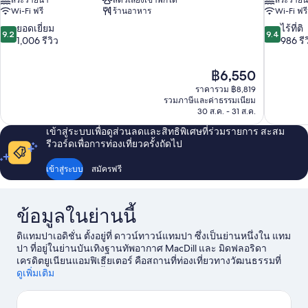
สระว่ายน้ำ
สัตว์เลี้ยงเข้าพักได้
สระว่ายน
Wi-Fi ฟรี
ร้านอาหาร
Wi-Fi ฟรี
9.2
9.4
ยอดเยี่ยม
ไร้ที่ติ
9.2
9.4
จาก
จาก
1,006 รีวิว
986 รีว
10,
10,
ยอด
ไร้
ราคา
฿6,550
เยี่ยม,
ที่
ปัจจุบัน
1,006
ติ,
ราคารวม ฿8,819
คือ
รวมภาษีและค่าธรรมเนียม
รีวิว
986
฿6,550
30 ส.ค. - 31 ส.ค.
รีวิว
เข้าสู่ระบบเพื่อดูส่วนลดและสิทธิพิเศษที่ร่วมรายการ สะสม
รีวอร์ดเพื่อการท่องเที่ยวครั้งถัดไป
เข้าสู่ระบบ
สมัครฟรี
ข้อมูลในย่านนี้
ดิแทมปาเอดิชั่น ตั้งอยู่ที่ ดาวน์ทาวน์แทมปา ซึ่งเป็นย่านหนึ่งใน แทม
ปา ที่อยู่ในย่านบันเทิงฐานทัพอากาศ MacDill และ มิดฟลอริดา
เครดิตยูเนียนแอมฟิเธียเตอร์ คือสถานที่ท่องเที่ยวทางวัฒนธรรมที่
ไม่ควรพลาดในย่านนี้ และถ้าใครชื่นชอบการเที่ยวชมแหล่งท่อง
ดูเพิ่มเติม
เที่ยวสำคัญในพื้นที่ ต้องนี่เลย พิพิธภัณฑ์สัตว์น้ำฟลอริดา และ สวน
สัตว์เทมปาที่ลอวรีย์ พาร์ค นักท่องเที่ยวไม่ควรพลาด สวนสนุกบุชกา