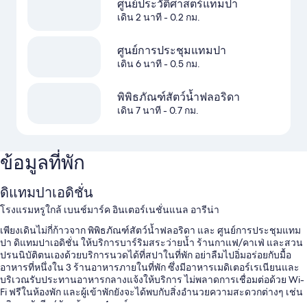
ศูนย์ประวัติศาสตร์แทมปา
เดิน 2 นาที
- 0.2 กม.
ศูนย์การประชุมแทมปา
เดิน 6 นาที
- 0.5 กม.
พิพิธภัณฑ์สัตว์น้ำฟลอริดา
เดิน 7 นาที
- 0.7 กม.
ข้อมูลที่พัก
ดิแทมปาเอดิชั่น
โรงแรมหรูใกล้ เบนช์มาร์ค อินเตอร์เนชั่นแนล อารีน่า
เพียงเดินไม่กี่ก้าวจาก พิพิธภัณฑ์สัตว์น้ำฟลอริดา และ ศูนย์การประชุมแทม
ปา ดิแทมปาเอดิชั่น ให้บริการบาร์ริมสระว่ายน้ำ ร้านกาแฟ/คาเฟ่ และสวน
ปรนนิบัติตนเองด้วยบริการนวดได้ที่สปาในที่พัก อย่าลืมไปอิ่มอร่อยกับมื้อ
อาหารที่หนึ่งใน 3 ร้านอาหารภายในที่พัก ซึ่งมีอาหารเมดิเตอร์เรเนียนและ
บริเวณรับประทานอาหารกลางแจ้งให้บริการ ไม่พลาดการเชื่อมต่อด้วย Wi-
Fi ฟรีในห้องพัก และผู้เข้าพักยังจะได้พบกับสิ่งอำนวยความสะดวกต่างๆ เช่น
บริการซักรีด/ซักแห้งและ4 บาร์