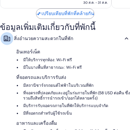
฿8,279
30 ส.ค. - 31 ส.ค.
ปา
รีวิว
ทีวีจอแอลอีดี 55 นิ้ว พร้อม Netflix Hulu และ บริการสตรีมมิ่ง
ตู้เสื้อผ้า, เชฟส่วนตัว และลำโพงอัจฉริยะ
เปรียบเทียบที่พักที่คล้ายกัน
ข้อมูลเพิ่มเติมเกี่ยวกับที่พักนี้
สิ่งอำนวยความสะดวกในที่พัก
อินเทอร์เน็ต
มีให้บริการทุกห้อง: Wi-Fi ฟรี
มีในบางพื้นที่สาธารณะ: Wi-Fi ฟรี
ที่จอดรถและบริการรับส่ง
มีสถานีชาร์จรถยนต์ไฟฟ้าในบริเวณที่พัก
ที่จอดรถที่ปลอดภัยและอยู่ในร่มภายในที่พัก (58 USD ต่อคืน ซึ่ง
รวมถึงสิทธิ์การนำรถเข้า/ออกได้หลายครั้ง)
มีบริการรับจอดรถภายในที่พักให้บริการแบบจำกัด
มีที่จอดรถสำหรับผู้ใช้รถเข็น
อาหารและเครื่องดื่ม