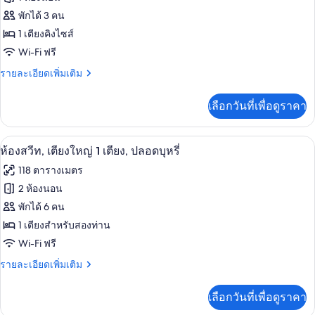
ปลอด
สวี
ของ
พักได้ 3 คน
ท,
บุหรี่
1
ห้อง
1 เตียงคิงไซส์
ห้อง
Wi-Fi ฟรี
พัก,
นอน,
ปลอด
ราย
รายละเอียดเพิ่มเติม
เตียง
บุหรี่
ละเอียด
คิง
เพิ่ม
เลือกวันที่เพื่อดูราคา
เติม
ไซส์
เกี่ยว
1
กับ
เครื่องนอนระดับพรีเมียม, ผ้านวมขนเป็ด
เปิด
6
ห้อง
ห้องสวีท, เตียงใหญ่ 1 เตียง, ปลอดบุหรี่
เตียง,
พัก,
ภาพถ่าย
118 ตารางเมตร
ปลอด
เตียง
ทั้งหมด
คิง
2 ห้องนอน
บุหรี่
ไซส์
ของ
พักได้ 6 คน
1
เตียง,
ห้อง
1 เตียงสำหรับสองท่าน
ปลอด
Wi-Fi ฟรี
สวีท,
บุหรี่
ราย
รายละเอียดเพิ่มเติม
เตียง
ละเอียด
ใหญ่
เพิ่ม
เลือกวันที่เพื่อดูราคา
เติม
1
เกี่ยว