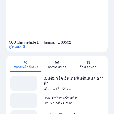
ร์เด้นส์ แทมปา เบย์ และ สถานที่จัดงานประจำรัฐฟลอริดา ด้วย
ประการทั้งปวง
ดูคู่มือท่องเที่ยว แทมปา
500 Channelside Dr., Tampa, FL, 33602
ดูในแผนที่
แผนที่
สถานที่ใกล้เคียง
การเดินทาง
ร้านอาหาร
เบนช์มาร์ค อินเตอร์เนชั่นแนล อารี
น่า
เดิน 1 นาที
- 0.1 กม.
แทมปาริเวอร์วอล์ค
เดิน 2 นาที
- 0.2 กม.