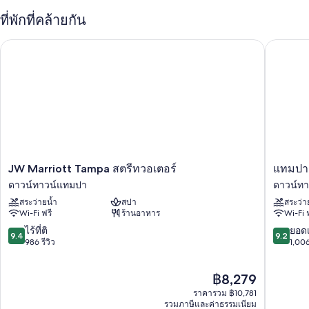
คุณจะพบกับสิทธิประโยชน์ต่างๆ เช่น
ที่พักที่คล้ายกัน
สระว่ายน้ำกลางแจ้งพร้อมด้วยคาบาน่า, เก้าอี้อาบแดด และร่มริมสระ
JW Marriott Tampa สตรีทวอเตอร์
แทมปา แม
ว่ายน้ำ
อาหารเช้าชุดใหญ่สไตล์อังกฤษ (มีค่าบริการ), บริการรับจอดรถ (คิดค่า
บริการ) และสถานีชาร์จรถยนต์ไฟฟ้า
7 ห้องประชุม, บริการจัดงานแต่งงาน และหนังสือพิมพ์ฟรี
ฝ่ายต้อนรับ 24 ชั่วโมง, ห้องนวด/ทรีทเมนท์ และบริการจองทัวร์/ตั๋ว
ผู้เข้าพักต่างพูดถึงสิ่งดีๆ เกี่ยวกับพนักงานที่ให้ความช่วยเหลือที่ดี
สิ่งอำนวยความสะดวกในห้องพัก
JW
แทม
JW Marriott Tampa สตรีทวอเตอร์
แทมปา 
Marriott
ปา
ห้องพักทั้งหมด 172 ห้องเป็นห้องที่ตกแต่งพิเศษโดยเฉพาะ ซึ่งมีสิ่งอำนวย
ดาวน์ทาวน์แทมปา
ดาวน์ท
Tampa
แมริ
ความสะดวกที่สะดวกสบาย เช่น เครื่องนอนระดับพรีเมียม และพื้นที่ทำงาน
สระว่ายน้ำ
สปา
สระว่า
สตรี
ออท
แบบใช้แล็ปท็อป รวมถึงสิ่งที่น่าประทับใจอย่าง เครื่องปรับอากาศ และ
Wi-Fi ฟรี
ร้านอาหาร
Wi-Fi 
ท
วอ
ลำโพงอัจฉริยะ
วอ
เท
9.4
9.2
ไร้ที่ติ
ยอดเ
9.4
9.2
เตอร์
อร์
สิ่งอำนวยความสะดวกเพิ่มเติมภายในห้องพักได้แก่
จาก
จาก
986 รีวิว
1,006
ดาวน์
สตรี
10,
10,
เก้าอี้กินข้าวสำหรับเด็กและเปล/เตียงเด็กอ่อนฟรี
ทา
ท
ไร้
ยอด
ราคา
฿8,279
วน์แทม
ดาวน์
ที่
เยี่ยม,
การรีไซเคิลและหลอดไฟแอลอีดี
ปัจจุบัน
ปา
ทา
ติ,
1,006
ราคารวม ฿10,781
เรนชาวเวอร์, ของใช้ในห้องน้ำระดับพรีเมียม และอ่างอาบน้ำหรือฝักบัว
คือ
วน์แทม
986
รีวิว
รวมภาษีและค่าธรรมเนียม