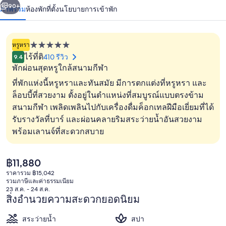
น้า
90+
ภาพรวม
ห้องพัก
ที่ตั้ง
นโยบายการเข้าพัก
หรูหรา
ที่พัก
ไร้ที่ติ
410 รีวิว
9.4
5.0
พักผ่อนสุดหรูใกล้สนามกีฬา
ดาว
ที่พักแห่งนี้หรูหราและทันสมัย มีการตกแต่งที่หรูหรา และ
ล็อบบี้ที่สวยงาม ตั้งอยู่ในตำแหน่งที่สมบูรณ์แบบตรงข้าม
สนามกีฬา เพลิดเพลินไปกับเครื่องดื่มค็อกเทลฝีมือเยี่ยมที่ได้
ล็อบบี้
รับรางวัลที่บาร์ และผ่อนคลายริมสระว่ายน้ำอันสวยงาม
พร้อมเลานจ์ที่สะดวกสบาย
ราคา
฿11,880
ปัจจุบัน
ราคารวม ฿15,042
฿11,880
รวมภาษีและค่าธรรมเนียม
23 ส.ค. - 24 ส.ค.
สิ่งอำนวยความสะดวกยอดนิยม
สระว่ายน้ำ
สปา