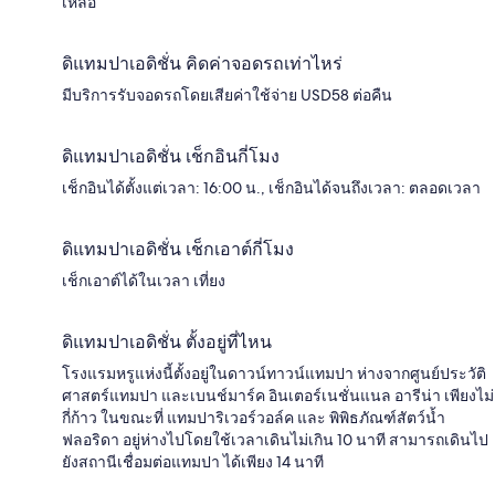
เหลือ
ดิแทมปาเอดิชั่น คิดค่าจอดรถเท่าไหร่
มีบริการรับจอดรถโดยเสียค่าใช้จ่าย USD58 ต่อคืน
ดิแทมปาเอดิชั่น เช็กอินกี่โมง
เช็กอินได้ตั้งแต่เวลา: 16:00 น., เช็กอินได้จนถึงเวลา: ตลอดเวลา
ดิแทมปาเอดิชั่น เช็กเอาต์กี่โมง
เช็กเอาต์ได้ในเวลา เที่ยง
ดิแทมปาเอดิชั่น ตั้งอยู่ที่ไหน
โรงแรมหรูแห่งนี้ตั้งอยู่ในดาวน์ทาวน์แทมปา ห่างจากศูนย์ประวัติ
ศาสตร์แทมปา และเบนช์มาร์ค อินเตอร์เนชั่นแนล อารีน่า เพียงไม่
กี่ก้าว ในขณะที่ แทมปาริเวอร์วอล์ค และ พิพิธภัณฑ์สัตว์น้ำ
ฟลอริดา อยู่ห่างไปโดยใช้เวลาเดินไม่เกิน 10 นาที สามารถเดินไป
ยังสถานีเชื่อมต่อแทมปา ได้เพียง 14 นาที