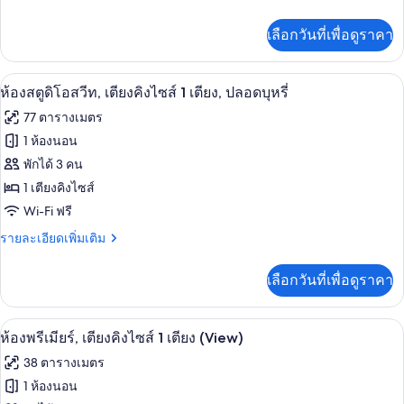
ละเอียด
ซ์,
เพิ่ม
เลือกวันที่เพื่อดูราคา
เติม
เตียง
เกี่ยว
ควีน
กับ
ทีวีจอแอลอีดี 55 นิ้ว พร้อมช่องเคเบิล, ทีว
เปิด
9
ห้อง
ห้องสตูดิโอสวีท, เตียงคิงไซส์ 1 เตียง, ปลอดบุหรี่
ไซส์
ดี
ภาพถ่าย
77 ตารางเมตร
ลัก
2
ทั้งหมด
ซ์,
1 ห้องนอน
เตียง
เตียง
ของ
พักได้ 3 คน
ควีน
ไซส์
ห้อง
1 เตียงคิงไซส์
2
Wi-Fi ฟรี
สตู
เตียง
ราย
รายละเอียดเพิ่มเติม
ดิ
ละเอียด
โอ
เพิ่ม
เลือกวันที่เพื่อดูราคา
เติม
สวีท,
เกี่ยว
เตียง
กับ
เครื่องนอนระดับพรีเมียม, ผ้านวมขนเป็ด
เปิด
8
ห้อง
ห้องพรีเมียร์, เตียงคิงไซส์ 1 เตียง (View)
คิง
สตู
ภาพถ่าย
38 ตารางเมตร
ดิ
ไซส์
ทั้งหมด
โอ
1 ห้องนอน
1
สวี