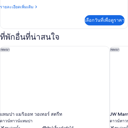
(View)
ราย
รายละเอียดเพิ่มเติม
เตียง
ละเอียด
คิง
เพิ่ม
เลือกวันที่เพื่อดูราคา
เติม
ไซส์
เกี่ยว
1
กับ
ที่พักอื่นที่น่าสนใจ
ห้อง
เตียง,
พัก,
ปลอด
เตียง
แทมปา แมริออท วอเทอร์ สตรีท
JW Marri
โฆษณา
โฆษณา
คิง
บุหรี่,
ไซส์
1
ระเบียง
เตียง,
ปลอด
บุหรี่,
ระเบียง
แทมปา แมริออท วอเทอร์ สตรีท
JW Marr
ดาวน์ทาวน์แทมปา
ดาวน์ทาว