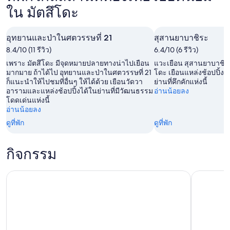
ใน
โดะ
ใน มัตสึโดะ
คืน
มัตสึ
สำหรับ
นี้,
โดะ
คืน
8
อุทยานและป่าในศตวรรษที่ 21
สุสานยาบาชิระ
สำหรับ
พรุ่ง
ส.ค.
8.4/10 (11 รีวิว)
6.4/10 (6 รีวิว)
สุด
นี้,
-
เพราะ มัตสึโดะ มีจุดหมายปลายทางน่าไปเยือน
แวะเยือน สุสานยาบาชิระ ท
สัปดาห์
9
9
มากมาย ถ้าได้ไป อุทยานและป่าในศตวรรษที่ 21
โดะ เยือนแหล่งช้อปปิ้ง
หน้า,
ก็แนะนำให้ไปชมที่อื่นๆ ให้ได้ด้วย เยือนวัดวา
ส.ค.
ย่านที่คึกคักแห่งนี้
ส.ค.
อารามและแหล่งช้อปปิ้งได้ในย่านที่มีวัฒนธรรม
อ่านน้อยลง
14
-
โดดเด่นแห่งนี้
ส.ค.
10
อ่านน้อยลง
-
ส.ค.
ดูที่พัก
ดูที่พัก
16
ส.ค.
กิจกรรม
อาซากุสะ: ประสบการณ์การสวมใส่กิโมโนและยูกาตะที่เหมาะส
พื้นที่มร