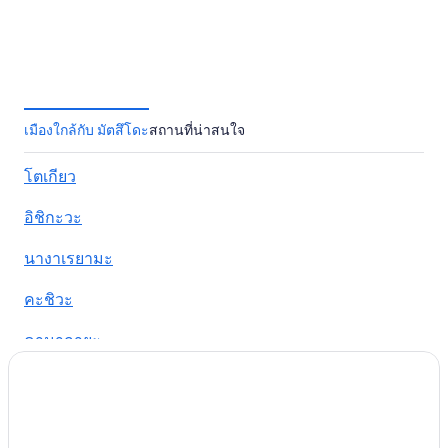
เมืองใกล้กับ มัตสึโดะ
สถานที่น่าสนใจ
โตเกียว
อิชิกะวะ
นางาเรยามะ
คะชิวะ
คามากายะ
มิซาโตะ
โคงาเนะ