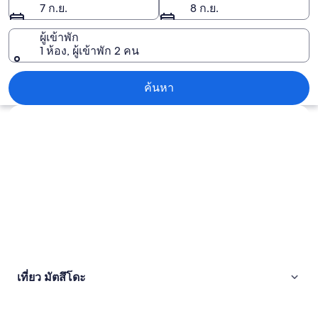
7 ก.ย.
8 ก.ย.
ผู้เข้าพัก
1 ห้อง, ผู้เข้าพัก 2 คน
มัตสึโดะ
ค้นหา
สำรวจแผนที่
เที่ยว มัตสึโดะ