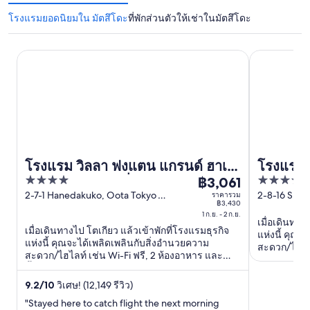
โรงแรมยอดนิยมใน มัตสึโดะ
ที่พักส่วนตัวให้เช่าในมัตสึโดะ
โรงแรม วิลลา ฟงแตน แกรนด์ ฮาเนดะ แอร์พอร์ต - เชื่อมต่อโ
โรงแรมโตเกีย
โรงแรม วิลลา ฟงแตน แกรนด์ ฮาเน
โรงแรมโต
4
4
ดะ แอร์พอร์ต - เชื่อมต่อโดยตรงกับ
฿3,061
ราคา
out
out
2-7-1 Hanedakuko, Oota Tokyo
2-8-16 Shio
ราคารวม
ฮาเนดะ แอร์พอร์ต เทอร์มินอล 3
฿3,061
฿3,430
Tokyo
of
of
ต่อ
1 ก.ย. - 2 ก.ย.
เมื่อเดินทาง
5
5
เมื่อเดินทางไป โตเกียว แล้วเข้าพักที่โรงแรมธุรกิจ
คืน
แห่งนี้ คุณจ
แห่งนี้ คุณจะได้เพลิดเพลินกับสิ่งอำนวยความ
สะดวก/ไฮไลท
เข้า
สะดวก/ไฮไลท์ เช่น Wi-Fi ฟรี, 2 ห้องอาหาร และ
และ อาหารเช้
พัก
น้ำพุร้อนในที่พัก ผู้เข้าพักที่จองกับเรารีวิวว่าชอบ
อาหารเช้าแล
อาหารเช้าและพนักงานเป็นพิเศษ ...
1
9.2
/
10
วิเศษ! (12,149 รีวิว)
ก.ย.
"Stayed here to catch flight the next morning