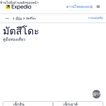
ข้ามไปยังส่วนหลักของหน้า
ดาวน์โหลดแอป
วางแผนทริป
ญี่ปุ่น
มัตสึโดะ
มัตสึโดะ
คู่มือท่องเที่ยว
ภาพ
มัตสึ
17
โดะ
เช็กอิน
เช็กเอาต์