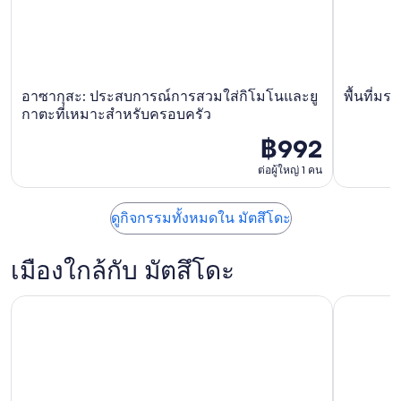
อาซากุสะ: ประสบการณ์การสวมใส่กิโมโนและยู
พื้นที่ม
กาตะที่เหมาะสําหรับครอบครัว
฿992
ต่อผู้ใหญ่ 1 คน
ดูกิจกรรมทั้งหมดใน มัตสึโดะ
เมืองใกล้กับ มัตสึโดะ