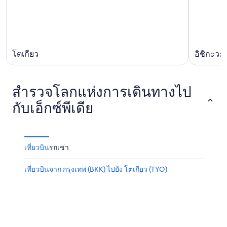
โตเกียว
อิชิกะวะ
สำรวจโลกแห่งการเดินทางไป
กับเอ็กซ์พีเดีย
เที่ยวบิน
รถเช่า
เที่ยวบินจาก กรุงเทพ (BKK) ไปยัง โตเกียว (TYO)