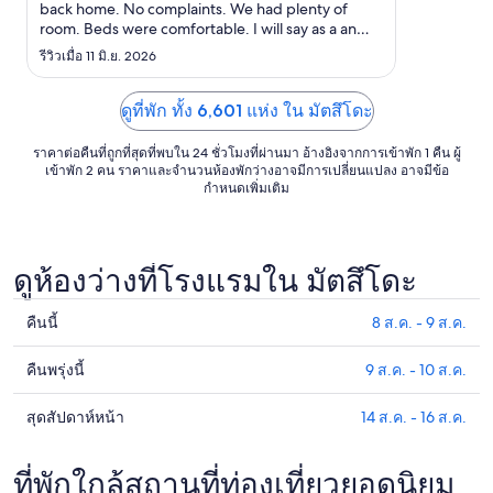
ถึง
back home. No complaints. We had plenty of
room. Beds were comfortable. I will say as a an
2
older person perhaps a hand grab rail to get in an
รีวิวเมื่อ 11 มิ.ย. 2026
ก.ย.
out of the bathtub to take shower would be
helpful. Other than that would definitely stay
again"
ดูที่พัก ทั้ง 6,601 แห่ง ใน มัตสึโดะ
ราคาต่อคืนที่ถูกที่สุดที่พบใน 24 ชั่วโมงที่ผ่านมา อ้างอิงจากการเข้าพัก 1 คืน ผู้
เข้าพัก 2 คน ราคาและจำนวนห้องพักว่างอาจมีการเปลี่ยนแปลง อาจมีข้อ
กำหนดเพิ่มเติม
ดูห้องว่างที่โรงแรมใน มัตสึโดะ
คืนนี้
8 ส.ค. - 9 ส.ค.
ดูรา
คา
คืนพรุ่งนี้
9 ส.ค. - 10 ส.ค.
ดูรา
ที่พัก
คา
ใน
สุดสัปดาห์หน้า
14 ส.ค. - 16 ส.ค.
ดูรา
ที่พัก
มัตสึ
คา
ใน
โดะ
ที่พัก
ที่พักใกล้สถานที่ท่องเที่ยวยอดนิยม
มัตสึ
สำหรับ