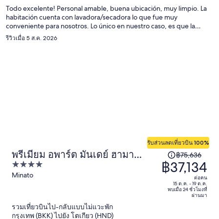
฿33,842
Todo excelente! Personal amable, buena ubicación, muy limpio. La
ต่อ
habitación cuenta con lavadora/secadora lo que fue muy
conveniente para nosotros. Lo único en nuestro caso, es que la
คน
habitación no corresponde tal cual a las fotos, se ve más amplia y
รีวิวเมื่อ 5 ส.ค. 2026
con una distribución diferente, no fue problema pues teníamos lo
necesario, pero la expectativa si era diferente.
รับส่วนลดเที่ยวบิน 100%
พรีเมียม อพาร์ต มันเดย์ ฮามา
ราคา
฿75,636
฿37,134
4
มัตสึโช สเตชัน
เดิม
out
Minato
คือ
ต่อคน
of
15 ต.ค. - 19 ต.ค.
฿75,636
พบเมื่อ 24 ชั่วโมงที่
5
ผ่านมา
ราคา
รวมเที่ยวบินไป-กลับแบบไม่แวะพัก
ปัจจุบัน
กรุงเทพ (BKK) ไปยัง โตเกียว (HND)