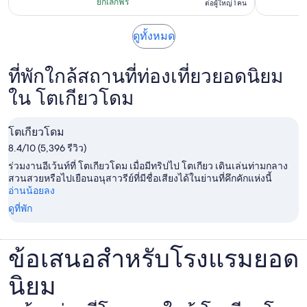
ที่
โดย
ยกเลิกฟรี
ต่อผู้ใหญ่ 1 คน
ชั่วโมง
฿1,886
มี
30
ต่อ
เปิด
170
ดูทั้งหมด
นาที
ผู้ใหญ่
ใน
รีวิว
แท็บ
1
ที่พักใกล้สถานที่ท่องเที่ยวยอดนิยม
ใหม่
คน
ใน โตเกียวโดม
โตเกียวโดม
8.4/10 (5,396 รีวิว)
ร่วมงานอีเว้นท์ที่ โตเกียวโดม เมื่อมีทริปไป โตเกียว เดินเล่นท่ามกลาง
สวนสวยหรือไปเยือนอนุสาวรีย์ที่มีชื่อเสียงได้ในย่านที่คึกคักแห่งนี้
อ่านน้อยลง
ดูที่พัก
ข้อเสนอสำหรับโรงแรมยอด
นิยม