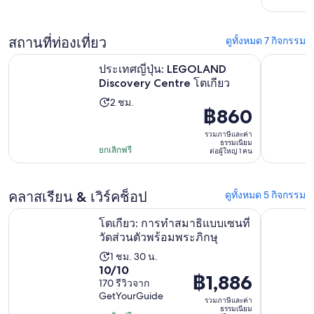
฿2,724
ชั่วโมง
ต่อ
มี
23
ผู้ใหญ่
สถานที่ท่องเที่ยว
ดูทั้งหมด 7 กิจกรรม
รีวิว
1
เปิดในแท็
ประเทศญี่ปุ่น: LEGOLAND Discovery Centre โตเกียว
พื้นที่มร
คน
ประเทศญี่ปุ่น: LEGOLAND
Discovery Centre โตเกียว
2 ชม.
ระยะ
฿860
ราคา
เวลา
อยู่
รวมภาษีและค่า
กิจกรรม
ธรรมเนียม
ที่
ยกเลิกฟรี
ต่อผู้ใหญ่ 1 คน
2
฿860
ชั่วโมง
ต่อ
คลาสเรียน & เวิร์คช็อป
ดูทั้งหมด 5 กิจกรรม
ผู้ใหญ่
1
เปิดใน
โตเกียว: การทำสมาธิแบบเซนที่วัดส่วนตัวพร้อมพระภิกษุ
โตเกียว: ป
โตเกียว: การทำสมาธิแบบเซนที่
คน
วัดส่วนตัวพร้อมพระภิกษุ
1 ชม. 30 น.
ระยะ
10.0
10/10
เวลา
฿1,886
ราคา
170 รีวิวจาก
จาก
กิจกรรม
GetYourGuide
อยู่
10
รวมภาษีและค่า
1
ธรรมเนียม