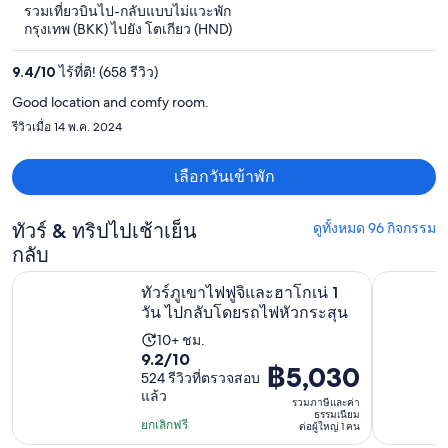
5
ราคา
รวมเที่ยวบินไป-กลับแบบไม่แวะพัก
กรุงเทพ (BKK) ไปยัง โตเกียว (HND)
ปัจจุบัน
อยู่
9.4
/
10
ไร้ที่ติ! (658 รีวิว)
ที่
Good location and comfy room.
฿37,929
รีวิวเมื่อ 14 พ.ค. 2024
ต่อ
คน
เลือกวันเข้าพัก
ทัวร์ & ทริปไปเช้าเย็น
ดูทั้งหมด 96 กิจกรรม
กลับ
เปิด
ทัวร์ภูเขาไฟฟูจิและฮาโกเน่ 1 วัน ไปกลับโดยรถไฟหัวกระสุน
ทัวร์รถบัส
ทัวร์ภูเขาไฟฟูจิและฮาโกเน่ 1
วัน ไปกลับโดยรถไฟหัวกระสุน
10+ ชม.
ระยะ
9.2
9.2/10
เวลา
฿5,030
ราคา
524 รีวิวที่ตรวจสอบ
จาก
กิจกรรม
แล้ว
อยู่
10
รวมภาษีและค่า
10
ธรรมเนียม
ที่
โดย
ยกเลิกฟรี
ต่อผู้ใหญ่ 1 คน
ชั่วโมง
฿5,030