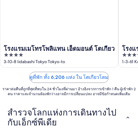
ส.ค.
ส.ค.
โรงแรมเมโทรโพลิแทน เอ็ดมอนต์ โตเกียว
โรงแ
4
4
out
out
3-10-8 Iidabashi Tokyo Tokyo-to
1-3-61 
of
of
5
5
ดูที่พัก ทั้ง 6,206 แห่ง ใน โตเกียวโดม
ราคาต่อคืนที่ถูกที่สุดที่พบใน 24 ชั่วโมงที่ผ่านมา อ้างอิงจากการเข้าพัก 1 คืน ผู้เข้าพัก 2
คน ราคาและจำนวนห้องพักว่างอาจมีการเปลี่ยนแปลง อาจมีข้อกำหนดเพิ่มเติม
สำรวจโลกแห่งการเดินทางไป
กับเอ็กซ์พีเดีย