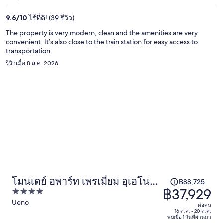
อยู่
9.6
/
10
ไร้ที่ติ! (39 รีวิว)
ที่
฿37,134
The property is very modern, clean and the amenities are very
ต่อ
convenient. It’s also close to the train station for easy access to
transportation.
คน
รีวิวเมื่อ 8 ส.ค. 2026
โมนเดย์ อพาร์ท เพรเมี่ยม อุเอโน
ราคา
฿88,725
฿37,929
4
โอคาชิมาชิ
เดิม
out
Ueno
คือ
ต่อคน
of
16 ต.ค. - 20 ต.ค.
฿88,725
พบเมื่อ 1 วันที่ผ่านมา