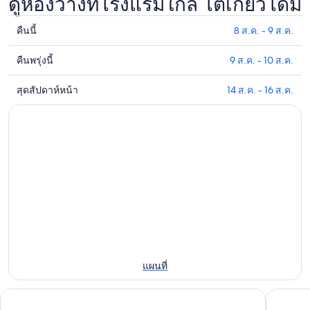
ดูห้องว่างที่โรงแรมใกล้ โตเกียวโดม
คืนนี้
8 ส.ค. - 9 ส.ค.
ดูรา
คา
คืนพรุ่งนี้
9 ส.ค. - 10 ส.ค.
ดูรา
ที่พัก
คา
ใกล้
สุดสัปดาห์หน้า
14 ส.ค. - 16 ส.ค.
ดูรา
ที่พัก
โตเกียว
คา
ใกล้
โดม
ที่พัก
กับ
สำหรับ
ใกล้
โตเกียว
คืน
โตเกียว
โดม
นี้,
โดม
สำหรับ
8
สำหรับ
คืน
ส.ค.
สุด
พรุ่ง
-
สัปดาห์
9
นี้,
หน้า,
ส.ค.
9
14
ส.ค.
แผนที่
ส.ค.
-
-
โรงแรมเมโทรโพลิแทน เอ็ดมอนต์ โตเกียว
โรงแรมโ
10
16