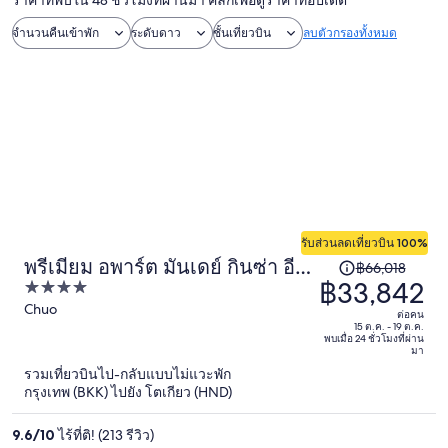
ราคาที่พบใน 48 ชั่วโมงที่ผ่านมา คลิกเพื่อดูราคาที่อัปเดต
จำนวนคืนเข้าพัก
ระดับดาว
ชั้นเที่ยวบิน
ลบตัวกรองทั้งหมด
รับส่วนลดเที่ยวบิน 100%
พรีเมียม อพาร์ต มันเดย์ กินซ่า อีส
ราคา
฿66,018
฿33,842
4
ต์
เดิม
out
Chuo
คือ
ต่อคน
of
15 ต.ค. - 19 ต.ค.
฿66,018
พบเมื่อ 24 ชั่วโมงที่ผ่าน
5
มา
ราคา
รวมเที่ยวบินไป-กลับแบบไม่แวะพัก
ปัจจุบัน
กรุงเทพ (BKK) ไปยัง โตเกียว (HND)
อยู่
9.6
/
10
ไร้ที่ติ! (213 รีวิว)
ที่