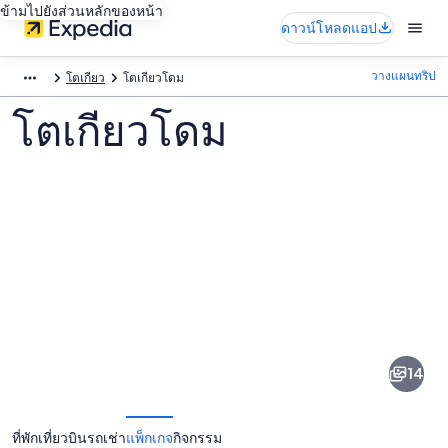
ข้ามไปยังส่วนหลักของหน้า
ดาวน์โหลดแอป
วางแผนทริป
โตเกียว
โตเกียวโดม
โตเกียวโดม
ภาพ
โตเกียว
14
โดม
ที่พัก
เที่ยวบิน
รถเช่า
แพ็กเกจ
กิจกรรม