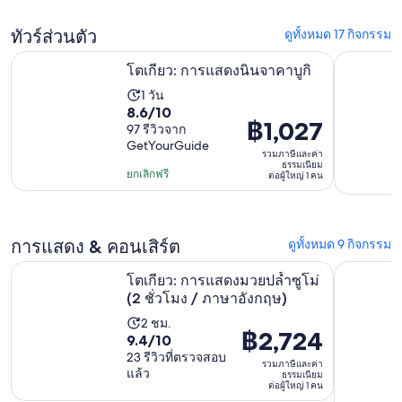
มี
ต่อ
524
ทัวร์ส่วนตัว
ดูทั้งหมด 17 กิจกรรม
ผู้ใหญ่
รีวิว
เปิดในแท็บใหม่
โตเกียว: การแสดงนินจาคาบูกิ
1
ทัวร์เดินช
โตเกียว: การแสดงนินจาคาบูกิ
คน
1 วัน
ระยะ
8.6
8.6/10
เวลา
฿1,027
ราคา
97 รีวิวจาก
จาก
กิจกรรม
GetYourGuide
อยู่
10
รวมภาษีและค่า
1
ธรรมเนียม
ที่
โดย
ยกเลิกฟรี
ต่อผู้ใหญ่ 1 คน
วัน
฿1,027
มี
ต่อ
97
ผู้ใหญ่
รีวิว
การแสดง & คอนเสิร์ต
ดูทั้งหมด 9 กิจกรรม
1
เปิดใ
โตเกียว: การแสดงมวยปล้ำซูโม่ (2 ชั่วโมง / ภาษาอังกฤษ)
โตเกียว: 
คน
โตเกียว: การแสดงมวยปล้ำซูโม่
(2 ชั่วโมง / ภาษาอังกฤษ)
2 ชม.
ระยะ
฿2,724
ราคา
9.4
9.4/10
เวลา
23 รีวิวที่ตรวจสอบ
อยู่
จาก
รวมภาษีและค่า
กิจกรรม
แล้ว
ธรรมเนียม
10
ที่
ต่อผู้ใหญ่ 1 คน
2
โดย