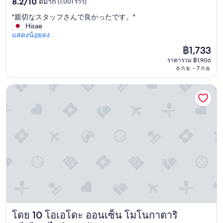
8.2
ดาว
8.2/10
ดีมาก
(1,001 รีวิว)
h
t
จาก
e
"
"親切なスタッフさんで良かったです。"
a
10,
i
親
Hisae
t
ดี
s
切
แสดงน้อยลง
i
มาก,
b
な
o
(1,001
ราคา
฿1,733
r
ス
n
รีวิว)
ปัจจุบัน
i
ราคารวม ฿1,906
タ
.
คือ
6 ก.ย. - 7 ก.ย.
g
ッ
T
฿1,733
h
フ
h
t
さ
โอเอโดะ ออนเซ็น โมโนกาตาริ พรีเมียม ไซกิ เบกคัง
e
.
ん
h
A
で
o
l
良
t
l
か
b
a
っ
a
m
た
t
e
で
h
n
す
i
i
。
s
t
"
c
i
l
e
e
s
a
a
โดย 10 โอเอโดะ ออนเซ็น โมโนกาตาริ
โอเอโดะ ออนเซ็น โมโนกาตาริ พรีเมียม ไซกิ เบกคัง
n
r