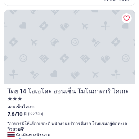
で
ร
e
฿2,266
、
ณ์
r
朝
โอเอโดะ ออนเซ็น โมโนกาตาริ ไคเกะ
ใ
w
食
น
a
も
ห้
s
充
อ
s
実
ง
e
し
ค
t
て
ร
t
い
บ
o
た
ช
h
。
อ
e
ま
บ
a
た
ม
t
、
า
e
百
ก
r
โดย 14 โอเอโดะ ออนเซ็น โมโนกาตาริ ไคเกะ
貨
โอเอโดะ ออนเซ็น โมโนกาตาริ ไคเกะ
"
m
店
o
ที่พัก
に
d
3.0
ออนเซ็นไคเกะ
隣
e
接
7.8
ดาว
7.8/10
.
ดี
(122 รีวิว)
し
จาก
F
"
"อาหารมีให้เลือกเยอะดี พนักงานบริการดีมาก โรงแรมอยู่ติดทะเล
て
10,
o
อ
วิวสวยดี"
い
ดี,
r
า
นักเดินทางนิรนาม
る
(122
t