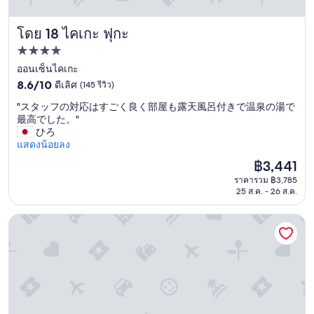
え
n
る
o
โดย 18 ไคเกะ ฟุกะ
の
ไคเกะ ฟุกะ
v
が
a
ที่พัก
少
t
4.0
ออนเซ็นไคเกะ
し
i
気
8.6
o
ดาว
8.6/10
ดีเลิศ
(145 รีวิว)
に
จาก
n
"
"スタッフの対応はすごく良く部屋も露天風呂付きで温泉の湯で
な
10,
.
ス
最高でした。"
り
ดี
I
タ
ひろ
ま
เลิศ,
t
ッ
แสดงน้อยลง
し
(145
'
フ
た
รีวิว)
s
ราคา
฿3,441
の
。
n
ปัจจุบัน
ราคารวม ฿3,785
対
"
o
คือ
25 ส.ค. - 26 ส.ค.
応
t
฿3,441
は
t
す
สไมล์ โฮเท็ล โยนาโกะ
o
ご
o
く
b
良
a
く
d
部
b
屋
u
も
t