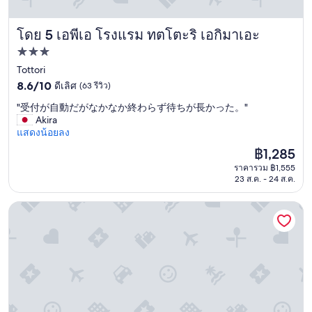
โดย 5 เอพีเอ โรงแรม ทตโตะริ เอกิมาเอะ
เอพีเอ โรงแรม ทตโตะริ เอกิมาเอะ
ที่พัก
3.0
Tottori
8.6
ดาว
8.6/10
ดีเลิศ
(63 รีวิว)
จาก
"
"受付が自動だがなかなか終わらず待ちが長かった。"
10,
受
Akira
ดี
付
แสดงน้อยลง
เลิศ,
が
(63
ราคา
฿1,285
自
รีวิว)
ปัจจุบัน
ราคารวม ฿1,555
動
คือ
23 ส.ค. - 24 ส.ค.
だ
฿1,285
が
な
ออนยาโดะ โนโนะ ซาไกมินาโตะ เนเชอรัล ฮ็อตสปริง
か
な
か
終
わ
ら
ず
待