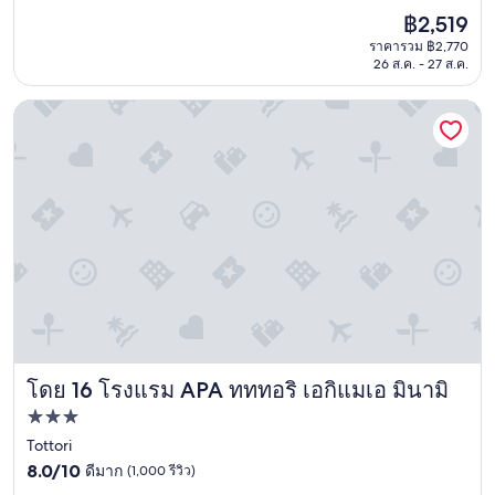
ร
จาก
便
i
ราคา
฿2,519
ดี
10,
利
d
ปัจจุบัน
ม
ดี
だ
ราคารวม ฿2,770
e
คือ
า
26 ส.ค. - 27 ส.ค.
เลิศ,
っ
f
฿2,519
ก
(511
た
a
โ
รีวิว)
。
โรงแรม APA ทททอริ เอกิแมเอ มินามิ
n
ร
"
f
ง
o
แ
r
ร
u
ม
s
อ
.
ยู่
"
ติ
ด
ท
ะ
เ
ล
วิ
โดย 16 โรงแรม APA ทททอริ เอกิแมเอ มินามิ
โรงแรม APA ทททอริ เอกิแมเอ มินามิ
ว
ที่พัก
ส
ว
3.0
Tottori
ย
8.0
ดาว
8.0/10
ดีมาก
(1,000 รีวิว)
ดี
จาก