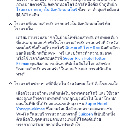
า
n
กระเป๋าสตางค์ใน จังหวัดทอตโตริ อีกวิธีหนึ่งคือเข้าดูที่หน้า
ง
f
โรงแรมราคาถูกใน จังหวัดทอตโตริ
ซึ่งราคาต่ำสุดเริ่มตั้งแต่
ส
o
฿1,301 ต่อคืน
ะ
r
โรงแรมที่เหมาะสำหรับครอบครัวใน จังหวัดทอตโตริ คือ
ด
t
โรงแรมใด
ว
u
ก
n
เตรียมรวบรวมสมาชิกในบ้านให้พร้อมสำหรับทริปท่องเที่ยว
ส
a
ที่แสนสนุกและเข้าพักในโรงแรมสำหรับครอบครัวที่ จังหวัด
บ
t
ทอตโตริ ซึ่งตั้งอยู่ใน ทตโตริ
คันซุยเตอิ โคเซนิยะ
คือตัวเลือก
า
e
ยอดนิยมที่มาพร้อมWi-Fi ฟรี และบริการทำความสะอาด
ย
l
หรือใช้เวลากับครอบครัวที่
Green Rich Hotel Tottori
พ
y
Ekimae
คุณยังสามารถค้นหาที่พักในฝันได้โดยคลิกช่อง
นั
)
"เหมาะสำหรับครอบครัว" ในส่วน "ประสบการณ์นักเดิน
ก
.
ทาง"
ง
T
า
h
โรงแรมริมชายหาดที่ดีที่สุดใน จังหวัดทอตโตริ คือโรงแรมใด
น
e
ใ
a
เลือกโรงแรมวิวทะเลสักแห่งใน จังหวัดทอตโตริ และใช้เวลา
ห้
m
ของคุณสร้างความทรงที่ดี หากคุณมุ่งหน้าไป โยนาโกะ พัก
บ
e
ผ่อนในที่พักที่ได้รับคะแนนระดับสูง เช่น
Super Hotel
ริ
n
Yonago-ekimae
ซึ่งมาพร้อมสิ่งอำนวยความสะดวก เช่น
ก
i
Wi-Fi ฟรีและบริการนวด นอกจากนี้
Suikoen
ก็เป็นอีกหนึ่ง
า
t
ตัวเลือกในจุดหมายปลายทางแห่งนี้ที่โดดเด่นด้วย
ร
i
บรรยากาศริมชายหาดที่น่าประทับใจ
ดี
e