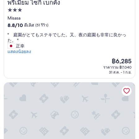
a
พรีเมียม ไซกิ เบกคัง
e
n
ที่พัก
s
d
u
g
3.0
Misasa
f
o
8.8
ดาว
8.8/10
ดีเลิศ
(51 รีวิว)
f
o
จาก
i
d
"
" 庭園がとてもステキでした。又、夜の庭園も非常に良かっ
10,
c
f
た。 "
ดี
i
o
庭
正幸
เลิศ,
e
r
園
แสดงน้อยลง
(51
n
r
が
รีวิว)
ราคา
฿6,285
t
e
と
ปัจจุบัน
.
l
ราคารวม ฿7,040
て
คือ
W
31 ส.ค. - 1 ก.ย.
a
も
฿6,285
a
x
ス
t
i
テ
โรงแรมรูท-อิน โยนาโก
e
n
キ
r
g
で
p
,
し
r
b
た
e
u
。
s
t
又
s
n
、
u
o
夜
r
a
の