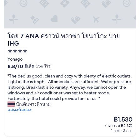
โดย 7 ANA คราวน์ พลาซ่า โยนาโกะ บาย
ANA คราวน์ พลาซ่า โยนาโกะ บาย IHG
IHG
ที่พัก
4.0
Yonago
8.8
ดาว
8.8/10
ดีเลิศ
(756 รีวิว)
จาก
"
"The bed us good, clean and cozy with plenty of electric outlets.
10,
T
Light in the is bright. All amenities are sufficient. Water pressure
ดี
h
is strong. Breakfast is so variety. Anyway, we cannot open the
เลิศ,
e
windows and air conditioner was set to heater mode.
(756
b
Fortunately, the hotel could provide fan for us. "
รีวิว)
e
นักเดินทางนิรนาม
d
แสดงน้อยลง
u
ราคา
฿1,530
s
ปัจจุบัน
ราคารวม ฿2,376
g
คือ
1 ก.ย. - 2 ก.ย.
o
฿1,530
o