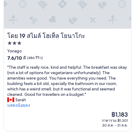
露
i
天
t
風
'
呂
s
付
b
き
a
โดย 19 สไมล์ โฮเท็ล โยนาโกะ
で
สไมล์ โฮเท็ล โยนาโกะ
d
温
s
ที่พัก
泉
m
3.0
Yonago
の
e
湯
7.6
ดาว
7.6/10
ดี
(486 รีวิว)
l
で
จาก
l
"
"The staff is really nice, kind and helpful. The breakfast was okay
最
10,
i
T
(not a lot of options for vegetarians unfortunately). The
高
ดี,
n
h
amenities were good. You have everything you need. The
で
(486
t
e
building feels a bit old, specially the bathroom in our room,
し
รีวิว)
h
s
which has a weird smell, but it was functional and seemed
た
e
t
cleaned. Good for travellers on a budget."
。
r
a
Sarah
"
o
f
แสดงน้อยลง
o
f
m
ราคา
฿1,183
i
.
ปัจจุบัน
ราคารวม ฿1,301
s
"
คือ
30 ส.ค. - 31 ส.ค.
r
฿1,183
e