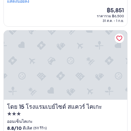
ห
แสดงน้อยลง
こ
รีวิว)
u
า
と
n
ราคา
฿5,851
ร
か
a
ปัจจุบัน
ราคารวม ฿6,500
มี
ら
t
คือ
31 ส.ค. - 1 ก.ย.
ใ
、
e
฿5,851
ห้
ち
l
เ
โรงแรมเบย์ไซด์ สแควร์ ไคเกะ
ょ
y
ลื
っ
,
อ
と
t
ก
し
h
เ
た
e
ย
土
h
อ
産
o
ะ
物
t
ดี
や
e
พ
惣
l
นั
菜
c
ก
な
o
ง
ど
u
า
購
l
โดย 15 โรงแรมเบย์ไซด์ สแควร์ ไคเกะ
น
โรงแรมเบย์ไซด์ สแควร์ ไคเกะ
入
d
บ
す
p
ที่พัก
ริ
る
r
3.0
ออนเซ็นไคเกะ
ก
の
o
า
8.8
に
ดาว
8.8/10
ดีเลิศ
(511 รีวิว)
v