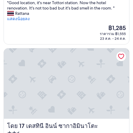
"
"
"Good location, it's near Tottori station. Now the hotel
10,
G
renovation. It's not too bad but it's bad smell in the room. "
ดี
o
Rattana
มาก,
o
แสดงน้อยลง
(1,000
d
รีวิว)
ราคา
฿1,285
l
ปัจจุบัน
ราคารวม ฿1,555
o
คือ
23 ส.ค. - 24 ส.ค.
c
฿1,285
a
t
เดสทินี อินน์ ซากาอิมินาโตะ
i
o
n
,
i
t
'
s
n
e
a
r
T
โดย 17 เดสทินี อินน์ ซากาอิมินาโตะ
o
เดสทินี อินน์ ซากาอิมินาโตะ
t