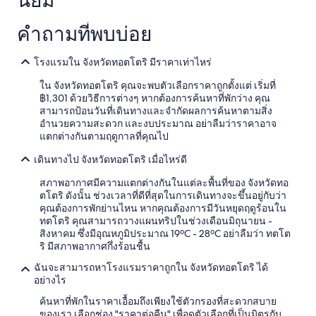
ผู้
ร
t
เข้า
แ
o
พัก
คำถามที่พบบ่อย
ล
f
2
ะ
o
คน
ส
p
โรงแรมใน จังหวัดทอตโตริ มีราคาเท่าไหร่
ราคา
ถ
t
และ
า
i
ใน จังหวัดทอตโตริ คุณจะพบตัวเลือกราคาถูกตั้งแต่ เริ่มที่
จำนวน
นี
o
฿1,301 ด้วยวิธีการต่างๆ หากต้องการค้นหาที่พักว่าง คุณ
ห้อง
ร
n
สามารถป้อนวันที่เดินทางและจำกัดผลการค้นหาตามสิ่ง
พัก
ถ
s
อำนวยความสะดวก และงบประมาณ อย่าลืมว่าราคาอาจ
ว่าง
ไ
f
แตกต่างกันตามฤดูกาลที่คุณไป
อาจ
ฟ
o
มี
ห้
เดินทางไป จังหวัดทอตโตริ เมื่อไหร่ดี
r
การ
อ
v
เปลี่ยนแปลง
สภาพอากาศมีความแตกต่างกันในแต่ละพื้นที่ของ จังหวัดทอ
ง
e
อาจ
ตโตริ ดังนั้น ช่วงเวลาที่ดีที่สุดในการเดินทางจะขึ้นอยู่กับว่า
พั
g
มี
คุณต้องการพักย่านไหน หากคุณต้องการมีวันหยุดฤดูร้อนใน
ก
e
ข้อ
ทตโตริ คุณสามารถวางแผนทริปในช่วงเดือนมิถุนายน -
ดู
t
กำหนด
สิงหาคม ซึ่งมีอุณหภูมิประมาณ 19ºC - 28ºC อย่าลืมว่า ทตโต
เ
a
เพิ่ม
ริ มีสภาพอากาศกึ่งร้อนชื้น
ก่
r
เติม
า
i
ฉันจะสามารถหาโรงแรมราคาถูกใน จังหวัดทอตโตริ ได้
แ
a
อย่างไร
ต่
n
ก
s
ค้นหาที่พักในราคาเอื้อมถึงเพียงใช้ตัวกรองที่สะดวกสบาย
ว้
u
ของเรา เลือกช่อง "ราคาต่อคืน" เพื่อดูตัวเลือกที่เป็นมิตรกับ