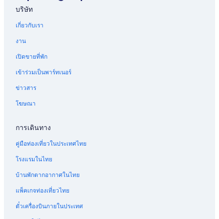
l
บริษัท
s
โรงแรม ฮีโนะ
a
เกี่ยวกับเรา
โรงแรม โยนาโกะ
b
i
บ้านพักตากอากาศหลังเล็ก ใน ฮิเอสึซอน
งาน
t
o
โรงแรม วาตาริ
เปิดขายที่พัก
l
โรงแรม ยูริฮามะ
d
เข้าร่วมเป็นพาร์ทเนอร์
,
โรงแรม วากาสะ
ข่าวสาร
s
p
โรงแรม โอคุสึ ออนเซ็น
โฆษณา
e
โรงแรม 4 ดาวใน คุราโยชิ
c
i
การเดินทาง
โรงแรม โคฟุ
a
l
โรงแรม อูราโดเมะ
คู่มือท่องเที่ยวในประเทศไทย
l
โรงแรมสัตว์เลี้ยงเข้าพักได้ใน โอคุสึ ออนเซ็น
y
โรงแรมในไทย
t
โรงแรม Chizu
บ้านพักตากอากาศในไทย
h
e
โรงแรม Hoki
แพ็คเกจท่องเที่ยวไทย
b
โรงแรม 4 ดาวใน Hoki
a
ตั๋วเครื่องบินภายในประเทศ
t
โรงแรม มัตสึซากิ