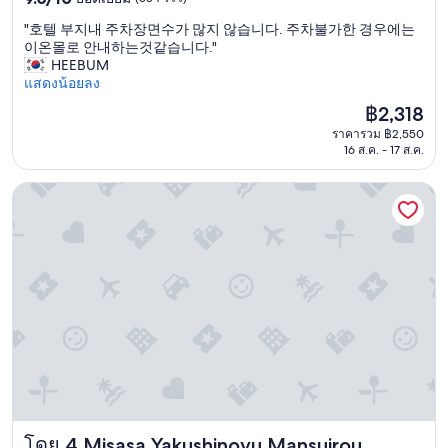
。
จาก
"
"
"호텔 부지내 주차장면수가 많지 않습니다. 주차불가한 경우에는
10,
호
이온몰로 안내하는것같습니다."
ยอด
텔
HEEBUM
เยี่ยม,
부
แสดงน้อยลง
(384
지
รีวิว)
ราคา
฿2,318
내
ปัจจุบัน
ราคารวม ฿2,550
주
คือ
16 ส.ค. - 17 ส.ค.
차
฿2,318
장
Misasa Yakushinoyu Mansuirou
면
수
가
많
지
않
습
니
다
.
주
차
불
가
Misasa Yakushinoyu Mansuirou
โดย 4 Misasa Yakushinoyu Mansuirou
한