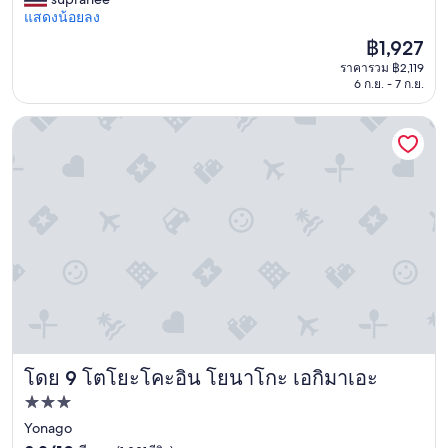
(502
f
a
แสดงน้อยลง
รีวิว)
e
t
ราคา
฿1,927
l
l
ปัจจุบัน
e
ราคารวม ฿2,119
o
คือ
c
6 ก.ย. - 7 ก.ย.
c
฿1,927
t
a
r
t
โตโยะโคะอิน โยนาโกะ เอกิมาเอะ
i
i
c
o
o
n
u
j
t
u
l
s
e
t
t
a
s
f
.
e
L
w
i
f
g
r
h
โดย 9 โตโยะโคะอิน โยนาโกะ เอกิมาเอะ
o
โตโยะโคะอิน โยนาโกะ เอกิมาเอะ
t
m
ที่พัก
i
J
n
3.0
Yonago
R
t
s