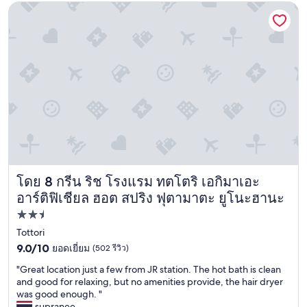
d
กรีน ริช โรงแรม ทตโตริ เอกิมาเอะ อาร์ติฟิเชียล ฮอต สปริง ฟ
,
c
l
e
a
n
a
n
d
c
o
z
y
โดย 8 กรีน ริช โรงแรม ทตโตริ เอกิมาเอะ
w
กรีน ริช โรงแรม ทตโตริ เอกิมาเอะ อาร์ติฟิเชียล ฮอต สปริง 
i
อาร์ติฟิเชียล ฮอต สปริง ฟุตามาตะ ยูโนะฮานะ
t
ที่พัก
h
p
2.5
Tottori
l
9.0
ดาว
9.0/10
ยอดเยี่ยม
(502 รีวิว)
e
จาก
n
"
"Great location just a few from JR station. The hot bath is clean
10,
t
G
and good for relaxing, but no amenities provide, the hair dryer
ยอด
y
r
was good enough. "
เยี่ยม,
o
e
supranee