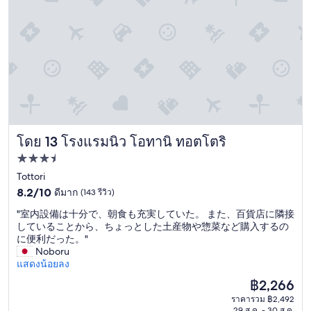
ง
t
แ
h
ม้
e
จ
w
ะ
i
เ
n
ป็
d
น
o
ห้
w
อ
s
ง
a
โดย 13 โรงแรมนิว โอทานิ ทอตโตริ
สำ
n
โรงแรมนิว โอทานิ ทอตโตริ
ห
d
ที่พัก
รั
a
3.5
Tottori
บ
i
ค
r
8.2
ดาว
8.2/10
ดีมาก
(143 รีวิว)
น
c
จาก
"
"室内設備は十分で、朝食も充実していた。 また、百貨店に隣接
สู
o
10,
室
していることから、ちょっとした土産物や惣菜など購入するの
บ
n
ดี
内
に便利だった。"
บุ
d
มาก,
設
Noboru
ห
i
(143
備
แสดงน้อยลง
รี
t
รีวิว)
は
อุ
i
ราคา
฿2,266
十
ป
o
ปัจจุบัน
ราคารวม ฿2,492
分
ก
n
คือ
29 ส.ค. - 30 ส.ค.