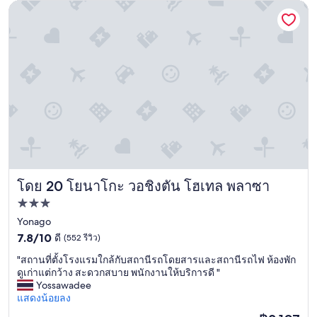
a
โยนาโกะ วอชิงตัน โฮเทล พลาซา
l
l
y
n
i
c
e
,
k
i
n
d
a
โดย 20 โยนาโกะ วอชิงตัน โฮเทล พลาซา
n
โยนาโกะ วอชิงตัน โฮเทล พลาซา
d
ที่พัก
h
3.0
Yonago
e
l
7.8
ดาว
7.8/10
ดี
(552 รีวิว)
p
จาก
"
"สถานที่ตั้งโรงแรมใกล้กับสถานีรถโดยสารและสถานีรถไฟ ห้องพัก
f
10,
ส
ดูเก่าแต่กว้าง สะดวกสบาย พนักงานให้บริการดี "
u
ดี,
ถ
Yossawadee
l
(552
า
แสดงน้อยลง
.
รีวิว)
น
T
ราคา