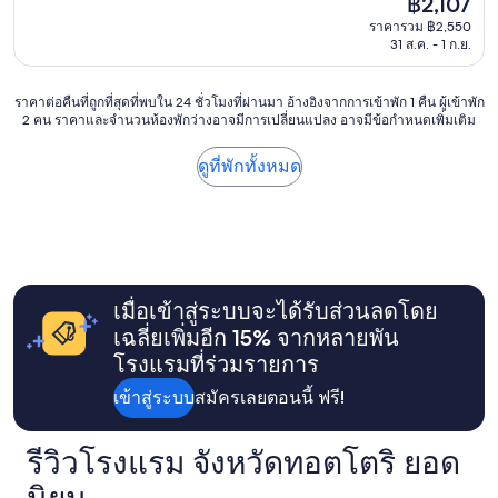
฿2,107
ที่
h
ปัจจุบัน
ราคารวม ฿2,550
ตั้
e
คือ
31 ส.ค. - 1 ก.ย.
ง
b
฿2,107
โ
r
ร
e
ราคา
ราคาต่อคืนที่ถูกที่สุดที่พบใน 24 ชั่วโมงที่ผ่านมา อ้างอิงจากการเข้าพัก 1 คืน ผู้เข้าพัก
ง
a
2 คน ราคาและจำนวนห้องพักว่างอาจมีการเปลี่ยนแปลง อาจมีข้อกำหนดเพิ่มเติม
ต่อ
แ
k
คืน
ร
f
ที่
ดูที่พักทั้งหมด
ม
a
ถูก
ใ
s
ที่สุด
ก
t
ที่
ล้
w
พบใน
กั
a
24
บ
s
ชั่วโมง
ส
o
ที่
เมื่อเข้าสู่ระบบจะได้รับส่วนลดโดย
ถ
k
ผ่าน
า
a
เฉลี่ยเพิ่มอีก 15% จากหลายพัน
มา
นี
y
โรงแรมที่ร่วมรายการ
อ้างอิง
ร
(
จาก
ถ
n
เข้าสู่ระบบ
สมัครเลยตอนนี้ ฟรี!
การ
โ
o
เข้า
ด
t
พัก
ย
a
รีวิวโรงแรม จังหวัดทอตโตริ ยอด
1
ส
l
คืน
า
นิยม
o