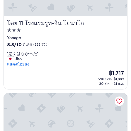
e
m
庭
i
e
園
s
n
も
s
i
非
t
t
โดย 11 โรงแรมรูท-อิน โยนาโก
常
โรงแรมรูท-อิน โยนาโก
r
i
に
ที่พัก
o
e
良
n
3.0
Yonago
s
か
g
p
っ
8.8
ดาว
8.8/10
ดีเลิศ
(338 รีวิว)
.
r
た
จาก
B
"
"悪くはなかった"
o
。
10,
r
悪
Jiro
v
"
ดี
e
く
แสดงน้อยลง
i
เลิศ,
a
は
d
(338
ราคา
฿1,717
k
な
e
รีวิว)
ปัจจุบัน
f
ราคารวม ฿1,889
か
,
คือ
30 ส.ค. - 31 ส.ค.
a
っ
t
฿1,717
s
た
h
t
"
e
โรงแรมคูระโยชิ ซิตี้
i
h
s
a
s
i
o
r
v
d
a
r