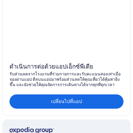
i
n
โรงแรม ฮานามาจิ
g
เรียวกัง ใน ยูริฮามะ
y
o
โรงแรมสำหรับครอบครัวใน ทตโตริ
u
n
โรงแรม คุราโยชิ
e
La-Profil Hotelsใน Misasa
e
d
โรงแรม ฮาวาย ออนเซ็น
.
T
โรงแรม Misasa
h
ดำเนินการต่อด้วยแอปเอ็กซ์พีเดีย
โรงแรม ไดเซ็น
e
รับส่วนลดจากโรงแรมที่ร่วมรายการและรับคะแนนสองเท่าเมื่อ
b
โรงแรม โยชิโอกะ ออนเซ็น
จองผ่านแอป ดีลบนแอปมาพร้อมส่วนลดให้คุณเที่ยวได้คุ้มค่ายิ่ง
u
ขึ้น และยังช่วยให้คุณจัดการการเดินทางได้จากทุกที่ทุกเวลา
i
โรงแรม ทตโตริ
l
โรงแรม Hokuei
d
เปลี่ยนไปที่แอป
i
โรงแรม โคโตระโจ
n
g
โรงแรม โทโกะ ออนเซ็น
f
โรงแรม Kotoura
e
e
โรงแรม อิวามิ