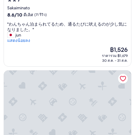
ที่พัก
t
2.5
Sakaiminato
o
r
8.6
ดาว
8.6/10
ดีเลิศ
(71 รีวิว)
i
จาก
"
"わんちゃん泊まられてるため、通るたびに吠えるのが少し気に
s
10,
わ
なりました。"
t
ดี
ん
jun
a
เลิศ,
ち
แสดงน้อยลง
t
(71
ゃ
i
รีวิว)
ราคา
฿1,526
ん
o
ปัจจุบัน
ราคารวม ฿1,679
泊
n
คือ
30 ส.ค. - 31 ส.ค.
ま
.
฿1,526
ら
N
れ
ไคเกะ ฟุกะ
o
て
w
る
t
た
h
め
e
、
h
通
o
る
t
た
e
び
l
に
r
吠
e