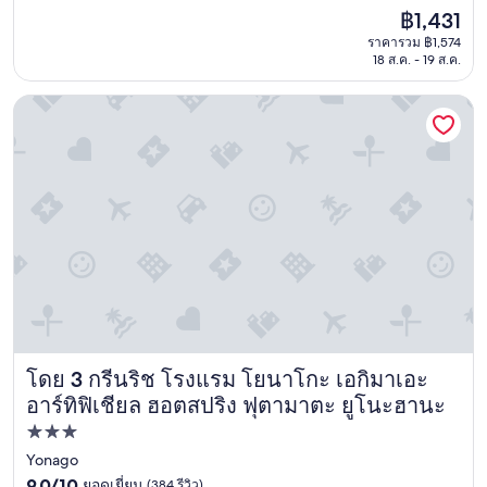
コ
รีวิว)
ราคา
฿1,431
ン
ปัจจุบัน
ราคารวม ฿1,574
が
คือ
18 ส.ค. - 19 ส.ค.
古
฿1,431
く
、
กรีนริช โรงแรม โยนาโกะ เอกิมาเอะ อาร์ทิฟิเชียล ฮอตสปริง ฟ
効
き
が
悪
い
。
チ
ェ
ッ
ク
イ
ン
が
โดย 3 กรีนริช โรงแรม โยนาโกะ เอกิมาเอะ
1
กรีนริช โรงแรม โยนาโกะ เอกิมาเอะ อาร์ทิฟิเชียล ฮอตสปริง
6
อาร์ทิฟิเชียล ฮอตสปริง ฟุตามาตะ ยูโนะฮานะ
時
ที่พัก
と
遅
3.0
Yonago
い
9.0
ดาว
9.0/10
ยอดเยี่ยม
(384 รีวิว)