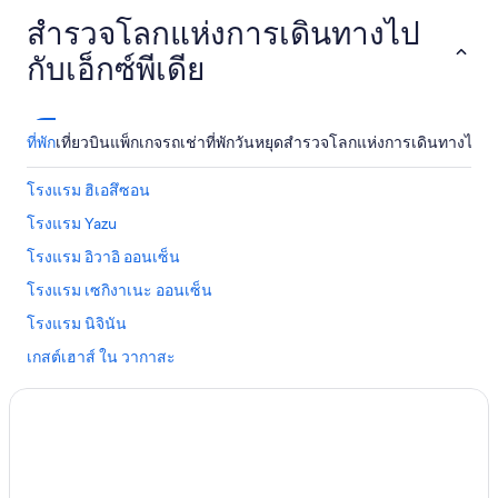
"
s
สำรวจโลกแห่งการเดินทางไป
w
e
กับเอ็กซ์พีเดีย
r
e
g
o
ที่พัก
เที่ยวบิน
แพ็กเกจ
รถเช่า
ที่พักวันหยุด
สำรวจโลกแห่งการเดินทางไปกับเอ
o
d
โรงแรม ฮิเอสึซอน
.
Y
โรงแรม Yazu
o
โรงแรม อิวาอิ ออนเซ็น
u
h
โรงแรม เซกิงาเนะ ออนเซ็น
a
v
โรงแรม นิจินัน
e
เกสต์เฮาส์ ใน วากาสะ
e
v
โรงแรม นันบุ
e
r
Classic British Hotelsใน คุราโยชิ
y
โรงแรม Sakaiminato
t
h
โฮสเทล ใน โยนาโกะ