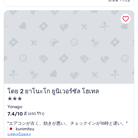
31 ส.ค. - 1 ก.ย.
มาก,
฿1,734
(333
รีวิว)
ยาโนะโก ยูนิเวอร์ซัล โฮเทล
โดย 2 ยาโนะโก ยูนิเวอร์ซัล โฮเทล
ยาโนะโก ยูนิเวอร์ซัล โฮเทล
ที่พัก
3.0
Yonago
7.4
ดาว
7.4/10
ดี
(630 รีวิว)
จาก
"
"エアコンが古く、効きが悪い。 チェックインが16時と遅い。"
10,
エ
kunimitsu
ดี,
ア
แสดงน้อยลง
(630