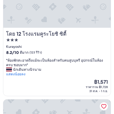
r
y
i
e
e
r
t
w
y
a
.
s
A
g
n
โดย 12 โรงแรมคูระโยชิ ซิตี้
โรงแรมคูระโยชิ ซิตี้
o
y
o
ที่พัก
w
d
3.0
a
Kurayoshi
e
y
n
8.2
ดาว
8.2/10
ดีมาก
(123 รีวิว)
,
o
จาก
"
w
"ห้องพักสะอาดถึงแม้จะเป็นห้องสำหรับคนสูบบุหรี อุปกรณ์ในห้อง
u
10,
ห้
e
ครบ ชอบมาก"
g
ดี
อ
c
นักเดินทางนิรนาม
h
มาก,
ง
a
แสดงน้อยลง
.
(123
พั
n
"
รีวิว)
ราคา
฿1,571
ก
n
ปัจจุบัน
ราคารวม ฿1,728
ส
o
คือ
31 ส.ค. - 1 ก.ย.
ะ
t
฿1,571
อ
o
า
p
โรงแรมนิว โอทานิ ทอตโตริ
ด
e
ถึ
n