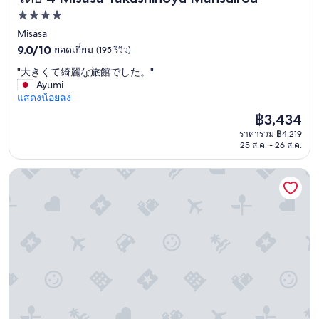
경
ที่พัก
우
4.0
Misasa
에
는
9.0
ดาว
9.0/10
ยอดเยี่ยม
(195 รีวิว)
이
จาก
"
"大きくて綺麗な旅館でした。"
온
10,
大
Ayumi
몰
ยอด
き
แสดงน้อยลง
로
เยี่ยม,
く
안
(195
ราคา
฿3,434
て
내
รีวิว)
ปัจจุบัน
ราคารวม ฿4,219
綺
하
คือ
25 ส.ค. - 26 ส.ค.
麗
는
฿3,434
な
것
旅
เอพีเอ โรงแรม ทตโตะริ เอกิมาเอะ
같
館
습
で
니
し
다
た
.
。
"
"