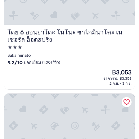
ち
が
長
か
っ
โดย 6 ออนยาโดะ โนโนะ ซาไกมินาโตะ เน
た
ออนยาโดะ โนโนะ ซาไกมินาโตะ เนเชอรัล ฮ็อตสปริง
。
เชอรัล ฮ็อตสปริง
"
ที่พัก
3.0
Sakaiminato
9.2
ดาว
9.2/10
ยอดเยี่ยม
(1,001 รีวิว)
จาก
ราคา
฿3,053
10,
ปัจจุบัน
ยอด
ราคารวม ฿3,358
คือ
2 ก.ย. - 3 ก.ย.
เยี่ยม,
฿3,053
(1,001
รีวิว)
ANA คราวน์ พลาซ่า โยนาโกะ บาย IHG