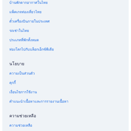
บ้านพักตากอากาศในไทย
รถเช่าในซานฟรานซิสโก
แพ็คเกจท่องเที่ยวไทย
รถเช่าในโอวาฮู
ตั๋วเครื่องบินภายในประเทศ
รถเช่าในชิคาโก
รถเช่าในไทย
รถเช่าในอัมสเตอร์ดัม
บริษัทรถเช่าใน อังกฤษ
ประเภทที่พักทั้งหมด
รถเช่าจาก Alamo Rent A Car ใน อังกฤษ
ท่องโลกไปกับบล็อกเอ็กซ์พีเดีย
รถเช่าจาก Budget ใน อังกฤษ
รถเช่าจาก Enterprise ใน อังกฤษ
นโยบาย
รถเช่าจาก Hertz ใน อังกฤษ
ความเป็นส่วนตัว
รถเช่าจาก Thrifty Car Rental ใน อังกฤษ
คุกกี้
รถเช่าจาก Avis ใน อังกฤษ
เงื่อนไขการใช้งาน
รถเช่าจาก Dollar Rent A Car ใน อังกฤษ
คำแนะนำเนื้อหาและการรายงานเนื้อหา
รถเช่าจาก National ใน อังกฤษ
รถเช่าจาก Fox Rental Cars ใน อังกฤษ
ความช่วยเหลือ
รถเช่าจาก Payless ใน อังกฤษ
ความช่วยเหลือ