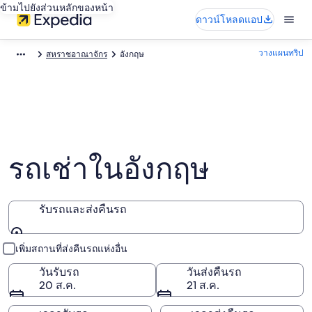
ข้ามไปยังส่วนหลักของหน้า
ดาวน์โหลดแอป
วางแผนทริป
สหราชอาณาจักร
อังกฤษ
รถเช่าในอังกฤษ
รับรถและส่งคืนรถ
รับรถและส่งคืนรถ
เพิ่มสถานที่ส่งคืนรถแห่งอื่น
วันรับรถ
วันส่งคืนรถ
20 ส.ค.
21 ส.ค.