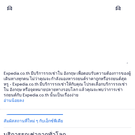
ลอนดอน
ลิเวอร์พูล
ลอนดอน
ลิเวอร์พู
Expedia.co.th มีบริการรถเช่าใน อังกฤษ เพื่อตอบรับความต้องการของผู้
เดินทางทุกคน ไม่ว่าคุณจะกำลังมองหารถยนต์ราคาถูกหรือรถยนต์สุด
หรู - Expedia.co.th มีบริการรถเช่าให้กับคุณ โปรดเลือกบริการรถเช่า
ใน อังกฤษ หรือจุดหมายปลายทางรอบโลก แล้วคุณจะพบว่าการเช่า
รถยนต์กับ Expedia.co.th นั้นเป็นเรื่องง่าย
อ่านน้อยลง
สัมผัสสถานที่ใหม่ ๆ กับเอ็กซ์พีเดีย
บริการรถเช่าจากทั่วโลก