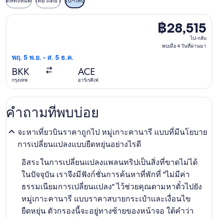
ดีลทั้งหมด
เที่ยวเดียว
ไป-กลับ
เลือกเที่ยวบิน เอทิฮัด แอร์เวย์ส วัน พฤ. 5 พ.ย. จาก กรุงเทพ ไป อ
฿28,515
฿28,515
ไป-
ไป-กลับ
กลับ,
พบเมื่อ 4 วันที่ผ่านมา
พฤ. 5 พ.ย. - ส. 5 ธ.ค.
พบ
BKK
ACE
เมื่อ
กรุงเทพ
อาร์เรคิเฟ
4
วัน
ที่
คำถามที่พบบ่อย
ผ่าน
มา
จะหาเที่ยวบินราคาถูกไป หมู่เกาะคานารี แบบที่มีนโยบาย
การเปลี่ยนแปลงแบบยืดหยุ่นอย่างไรดี
อิสระในการเปลี่ยนแปลงแพลนทริปเป็นสิ่งที่ขาดไม่ได้
ในปัจจุบัน เราจึงมีฟังก์ชั่นการค้นหาที่พักที่ "ไม่มีค่า
ธรรมเนียมการเปลี่ยนแปลง" ไว้ช่วยคุณตามหาตั๋วไปยัง
หมู่เกาะคานารี แบบราคาสบายกระเป๋าและเงื่อนไข
ยืดหยุ่น ตัวกรองนี้จะอยู่ทางซ้ายของหน้าจอ ใต้คำว่า