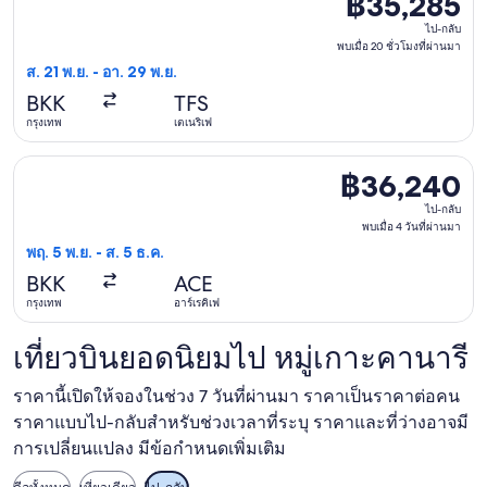
฿35,285
ที่
ไป-
ผ่าน
ไป-กลับ
พบเมื่อ 20 ชั่วโมงที่ผ่านมา
กลับ,
มา
ส. 21 พ.ย. - อา. 29 พ.ย.
พบ
BKK
TFS
เมื่อ
กรุงเทพ
เตเนริเฟ
20
ชั่วโมง
เลือกเที่ยวบิน กาตาร์ แอร์เวย์ส วัน พฤ. 5 พ.ย. จาก กรุงเทพ ไป อ
฿36,240
฿36,240
ที่
ไป-
ผ่าน
ไป-กลับ
กลับ,
พบเมื่อ 4 วันที่ผ่านมา
มา
พฤ. 5 พ.ย. - ส. 5 ธ.ค.
พบ
BKK
ACE
เมื่อ
กรุงเทพ
อาร์เรคิเฟ
4
วัน
เที่ยวบินยอดนิยมไป หมู่เกาะคานารี
ที่
ผ่าน
ราคานี้เปิดให้จองในช่วง 7 วันที่ผ่านมา ราคาเป็นราคาต่อคน
มา
ราคาแบบไป-กลับสำหรับช่วงเวลาที่ระบุ ราคาและที่ว่างอาจมี
การเปลี่ยนแปลง มีข้อกำหนดเพิ่มเติม