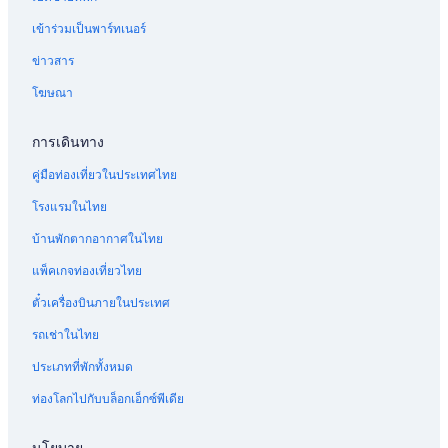
รีสอร์ท ใน ชาร์โก เดล ปาโล
เข้าร่วมเป็นพาร์ทเนอร์
เรือนแพ ใน La Vegueta
ข่าวสาร
โรงแรมคาสิโนใน Puerto de la Cruz
โฆษณา
โรงแรมริมทะเลใน ลา อัลเดอา เด แซน นิโคลัส
Vip Hotelesใน Santa Lucia
การเดินทาง
โรงแรม ทาฟิรา
คู่มือท่องเที่ยวในประเทศไทย
โรงแรมในไทย
บ้านพักตากอากาศในไทย
แพ็คเกจท่องเที่ยวไทย
ตั๋วเครื่องบินภายในประเทศ
รถเช่าในไทย
ประเภทที่พักทั้งหมด
ท่องโลกไปกับบล็อกเอ็กซ์พีเดีย