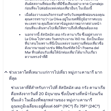
สัมผัสสถานที่ท่องเที่ยวที่มีชื่อเสียงอย่าง หาด Corralejo
ก่อนที่จะไปต่อยังแหล่งท่องเที่ยวอื่นๆ ในเมืองนี้
เมื่อต้องวางแผนกิจกรรมสำหรับวันหยุดพักผ่อนของคุณ
คุณควรทราบว่า La Oliva อยู่ในเขตที่มีภูมิอากาศแบบ
ทะเลทราย คุณจึงควรหาข้อมูลสภาพอากาศล่วงหน้า
ก่อนที่จะเดินทางไปเพื่อให้ทราบถึงสิ่งที่คุณต้องเจอ
นอกจากนี้ ลัสปัลมัส เดอ กรัง คานาเรีย ซึ่งอยู่ห่างจาก
La Oliva ไปทางตะวันตกประมาณ 160 กม. ยังเป็นเมือง
ที่น่าสนใจเพราะที่นี่เป็นแหล่งรวมสถานที่ท่องเที่ยวชื่อ
ดังมากมายอย่างเช่น พิพิธภัณฑ์สัตว์น้ำ Poema del
Mar ที่รอต้อนรับเพื่อให้นักท่องเที่ยวได้มาเก็บเกี่ยว
ความทรงจำที่ดี
ช่วงเวลาใดที่เหมาะแก่การไปเที่ยว หมู่เกาะคานารี มาก
ที่สุด
ช่วงเวลาที่ดีสำหรับการไปที่ ลัสปัลมัส เดอ กรัง คานาเรีย
คือหลังจากวันที่ 20 มิถุนายน ซึ่งเป็นช่วงที่หน้าร้อนเริ่ม
ขึ้นแล้ว ในเมืองที่พลุกพล่านของ หมู่เกาะคานารี
อุณหภูมิเฉลี่ยจะอยู่ตั้งแต่ 66Fº (19Cº) ถึง 75Fº (24Cº)