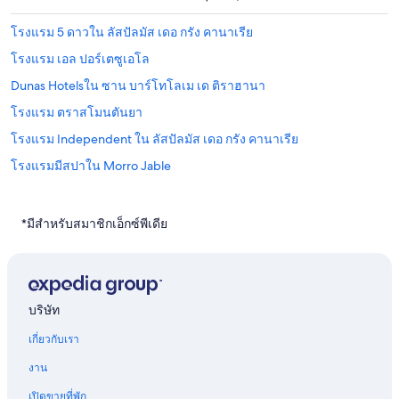
โรงแรม 5 ดาวใน ลัสปัลมัส เดอ กรัง คานาเรีย
โรงแรม เอล ปอร์เตซูเอโล
Dunas Hotelsใน ซาน บาร์โทโลเม เด ติราฮานา
โรงแรม ตราสโมนตันยา
โรงแรม Independent ใน ลัสปัลมัส เดอ กรัง คานาเรีย
โรงแรมมีสปาใน Morro Jable
โรงแรมราคาถูกใน Pajara
โรงแรม Tías
*มีสำหรับสมาชิกเอ็กซ์พีเดีย
โรงแรม 4 ดาวใน บาเยเออโมโซ
โรงแรม The Warm Side ใน Teror
โรงแรม ลอสโมโฆเนส
บริษัท
โรงแรมสำหรับจัดงานแต่งงานใน อาร์กวินกวิน
เกี่ยวกับเรา
บ้านพักตากอากาศหลังเล็ก ใน Cho
งาน
โรงแรม 4 ดาวใน Morro Jable
เปิดขายที่พัก