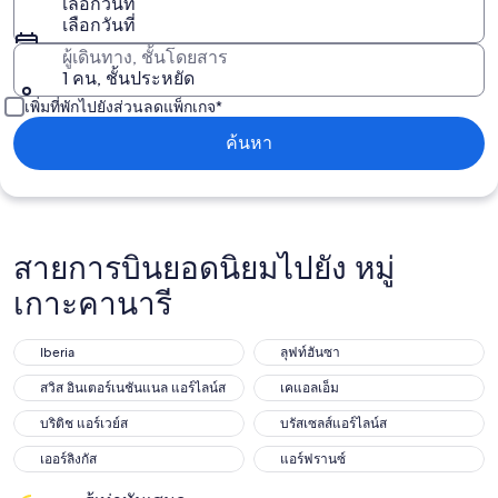
เลือกวันที่
เลือกวันที่
ผู้เดินทาง, ชั้นโดยสาร
1 คน, ชั้นประหยัด
เพิ่มที่พักไปยังส่วนลดแพ็กเกจ*
ค้นหา
สายการบินยอดนิยมไปยัง หมู่
เกาะคานารี
Iberia
ลุฟท์ฮันซา
สวิส อินเตอร์เนชันแนล แอร์ไลน์ส
เคแอลเอ็ม
บริติช แอร์เวย์ส
บรัสเซลส์แอร์ไลน์ส
เออร์ลิงกัส
แอร์ฟรานซ์