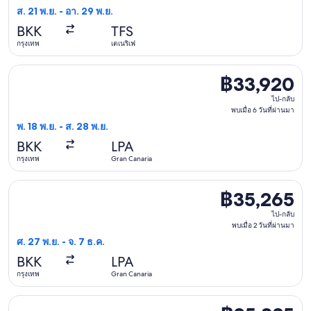
มา
ส. 21 พ.ย. - อา. 29 พ.ย.
พบ
BKK
TFS
เมื่อ
กรุงเทพ
เตเนริเฟ
20
ชั่วโมง
เลือกเที่ยวบิน บริติช แอร์เวย์ส วัน พ. 18 พ.ย. จาก กรุงเทพ ไป G
฿33,920
฿33,920
ที่
ไป-
ผ่าน
ไป-กลับ
กลับ,
พบเมื่อ 6 วันที่ผ่านมา
มา
พ. 18 พ.ย. - ส. 28 พ.ย.
พบ
BKK
LPA
เมื่อ
กรุงเทพ
Gran Canaria
6
วัน
เลือกเที่ยวบิน ฟินน์แอร์ วัน ศ. 27 พ.ย. จาก กรุงเทพ ไป Gran Can
฿35,265
฿35,265
ที่
ไป-
ผ่าน
ไป-กลับ
กลับ,
พบเมื่อ 2 วันที่ผ่านมา
มา
ศ. 27 พ.ย. - จ. 7 ธ.ค.
พบ
BKK
LPA
เมื่อ
กรุงเทพ
Gran Canaria
2
วัน
เลือกเที่ยวบิน สวิส อินเตอร์เนชันแนล แอร์ไลน์ส วัน ส. 21 พ.ย. 
฿35,285