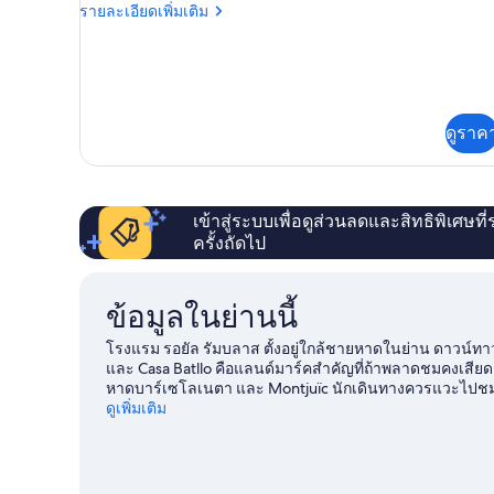
ราย
รายละเอียดเพิ่มเติม
rooms
ละเอียด
เพิ่ม
เติม
เกี่ยว
กับ
Family
ดูราค
2
connecting
rooms
เข้าสู่ระบบเพื่อดูส่วนลดและสิทธิพิเศษที
ครั้งถัดไป
ข้อมูลในย่านนี้
โรงแรม รอยัล รัมบลาส ตั้งอยู่ใกล้ชายหาดในย่าน ดาวน์ทาว
และ Casa Batllo คือแลนด์มาร์คสำคัญที่ถ้าพลาดชมคงเสียด
หาดบาร์เซโลเนตา และ Montjuïc นักเดินทางควรแวะไปชม 
de Girona นักเดินทางชื่นชอบสถานที่ท่องเที่ยวของโรงแรมแ
ดูเพิ่มเติม