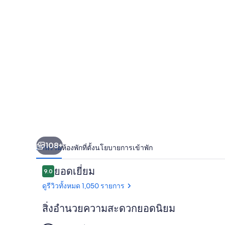
บลาส
108+
ภาพรวม
ห้องพัก
ที่ตั้ง
นโยบายการเข้าพัก
รีวิว
ยอดเยี่ยม
9.0
9.0 จาก 10
ดูรีวิวทั้งหมด 1,050 รายการ
สิ่งอำนวยความสะดวกยอดนิยม