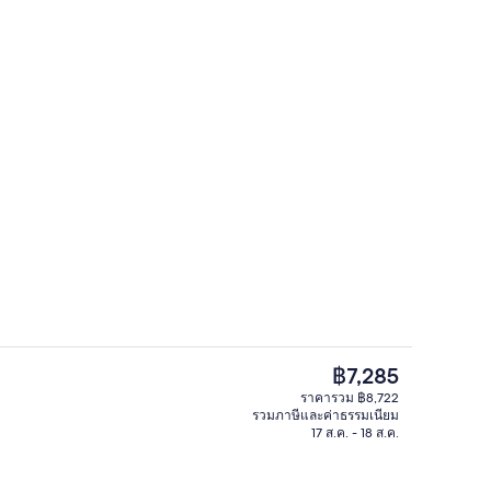
บุฟเฟ่ต์ทุกวัน (คิดค่าบริการ)
ห้องดีไซน์ดับเบิลหรือทวิน | เครื่องนอน
ราคา
฿7,285
ปัจจุบัน
ราคารวม ฿8,722
฿7,285
รวมภาษีและค่าธรรมเนียม
อก
ล็อบบี้
17 ส.ค. - 18 ส.ค.