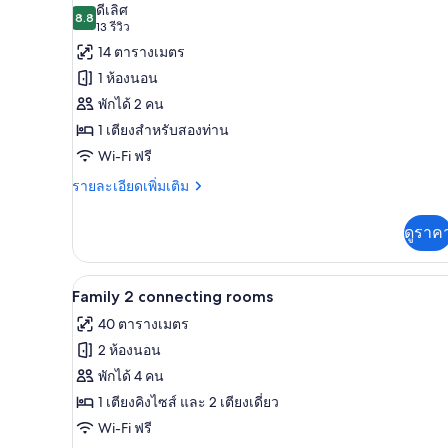
ภาพถ่าย
ดีเลิศ
มี
8.8
8.8 จาก 10
(13
13 รีวิว
ทั้งหมด
ให้
รีวิว)
14 ตารางเมตร
ของ
สำหรับ
1 ห้องนอน
ห้อง
ห้อง
พักได้ 2 คน
พัก
เบสิ
1 เตียงสำหรับสองท่าน
กดับเบิล,
Wi-Fi ฟรี
เตียง
ราย
รายละเอียดเพิ่มเติม
ละเอียด
ใหญ่
เพิ่ม
ดูราค
1
เติม
เกี่ยว
เตียง
กับ
เครื่องนอนระดับพรีเมียม, ผ้านว
เปิด
12
ห้อง
Family 2 connecting rooms
เบสิ
ภาพถ่าย
40 ตารางเมตร
กดับเบิล,
ทั้งหมด
เตียง
2 ห้องนอน
ใหญ่
ของ
พักได้ 4 คน
1
Family
เตียง
1 เตียงคิงไซส์ และ 2 เตียงเดี่ยว
2
Wi-Fi ฟรี
connecting