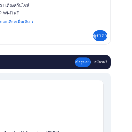
บเบิล
1 เตียงควีนไซส์
ือ
Wi-Fi ฟรี
วิน
ย
ยละเอียดเพิ่มเติม
เอียด
่ม
ดูราคา
ิม
่ยว
อง
ไซน์
เข้าสู่ระบบ
สมัครฟรี
บเบิล
ือ