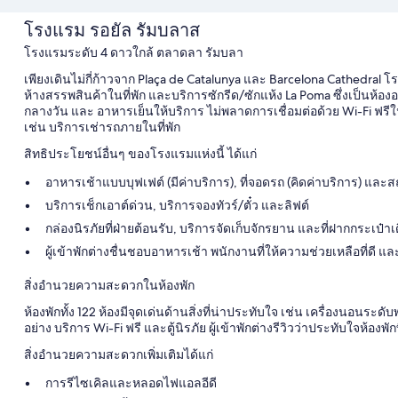
โรงแรม รอยัล รัมบลาส
โรงแรมระดับ 4 ดาวใกล้ ตลาดลา รัมบลา
เพียงเดินไม่กี่ก้าวจาก Plaça de Catalunya และ Barcelona Cathedral โ
ห้างสรรพสินค้าในที่พัก และบริการซักรีด/ซักแห้ง La Poma ซึ่งเป็นห
กลางวัน และ อาหารเย็นให้บริการ ไม่พลาดการเชื่อมต่อด้วย Wi-Fi ฟรีใ
เช่น บริการเช่ารถภายในที่พัก
สิทธิประโยชน์อื่นๆ ของโรงแรมแห่งนี้ ได้แก่
อาหารเช้าแบบบุฟเฟต์ (มีค่าบริการ), ที่จอดรถ (คิดค่าบริการ) แล
บริการเช็กเอาต์ด่วน, บริการจองทัวร์/ตั๋ว และลิฟต์
กล่องนิรภัยที่ฝ่ายต้อนรับ, บริการจัดเก็บจักรยาน และที่ฝากกระเป๋า
ผู้เข้าพักต่างชื่นชอบอาหารเช้า พนักงานที่ให้ความช่วยเหลือที่ดี แล
สิ่งอำนวยความสะดวกในห้องพัก
ห้องพักทั้ง 122 ห้องมีจุดเด่นด้านสิ่งที่น่าประทับใจ เช่น เครื่องนอนร
อย่าง บริการ Wi-Fi ฟรี และตู้นิรภัย ผู้เข้าพักต่างรีวิวว่าประทับใจห้องพัก
สิ่งอำนวยความสะดวกเพิ่มเติมได้แก่
การรีไซเคิลและหลอดไฟแอลอีดี