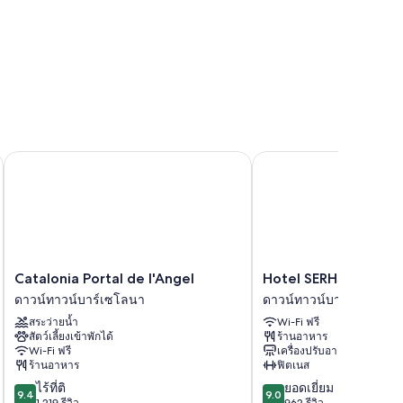
Catalonia Portal de l'Angel
Hotel SERHS Rivoli Ra
Catalonia
Hotel
Catalonia Portal de l'Angel
Hotel SERHS Rivoli R
Portal
SERHS
ดาวน์ทาวน์บาร์เซโลนา
ดาวน์ทาวน์บาร์เซโลนา
de
Rivoli
สระว่ายน้ำ
Wi-Fi ฟรี
l'Angel
Rambla
สัตว์เลี้ยงเข้าพักได้
ร้านอาหาร
ดาวน์
ดาวน์
Wi-Fi ฟรี
เครื่องปรับอากาศ
ทาวน์
ทาวน์
ร้านอาหาร
ฟิตเนส
บาร์
บาร์
9.4
9.0
ไร้ที่ติ
ยอดเยี่ยม
เซ
เซ
9.4
9.0
จาก
จาก
1,219 รีวิว
962 รีวิว