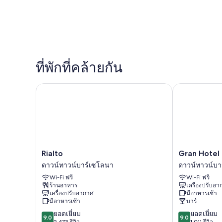
ที่พักที่คล้ายกัน
Rialto
Gran Hotel B
Rialto
Gran
Rialto
Gran Hotel 
ดาวน์
Hotel
ดาวน์ทาวน์บาร์เซโลนา
ดาวน์ทาวน์บา
ทาวน์
Barcino
Wi-Fi ฟรี
Wi-Fi ฟรี
บาร์
ดาวน์
ร้านอาหาร
เครื่องปรับอ
เซ
ทาวน์
เครื่องปรับอากาศ
มีอาหารเช้า
โลนา
บาร์
มีอาหารเช้า
บาร์
เซ
9.0
9.0
ยอดเยี่ยม
ยอดเยี่ยม
โลนา
9.0
9.0
จาก
จาก
2,473 รีวิว
1,011 รีวิว