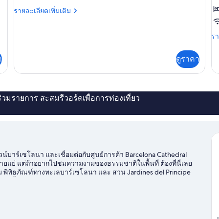
มิ
ดั
ราย
รายละเอียดเพิ่มเติม
ละเอียด
ลี่,
หร
เพิ่ม
เตียง
ท
รา
รา
เติม
ละ
เกี่ยว
คิง
เพิ
กับ
า
ดูราคา
เต
ไซส์
ห้อง
เกี
แฟ
1
กับ
มิ
เตียง
ห้
ลี่,
ดี
่ร่วมรายการ สะสมรีวอร์ดเพื่อการท่องเที่ยว
เตียง
และ
ดั
คิง
หร
ไซส์
โซฟา
ทวิ
1
เบด
น
เตียง
และ
โซฟา
น์บาร์เซโลนา และเชื่อมต่อกับศูนย์การค้า Barcelona Cathedral
เบด
ายแย่ แต่ถ้าอยากไปชมความงามของธรรมชาติในพื้นที่ ต้องที่นี่เลย
พิพิธภัณฑ์ทางทะเลบาร์เซโลนา และ สวน Jardines del Principe
ห่งนี้
ดูคู่มือท่องเที่ยว บาร์เซโลนา