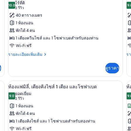
ภาพถ่าย
ภ
ไร้ที่ติ
10.0
9.
10.0 จาก 10
(2
2 รีวิว
ทั้งหมด
ทั
รีวิว)
40 ตารางเมตร
ของ
ข
1 ห้องนอน
ห้อง
ห้
พักได้ 4 คน
จู
ค
1 เตียงควีนไซส์ และ 1 โซฟาเบดสำหรับสองท่าน
เนียร์
Wi-Fi ฟรี
สตู
ราย
รา
รายละเอียดเพิ่มเติม
รา
ละเอียด
ละ
ดิ
เพิ่ม
เพิ
า
ดูราคา
โอ
เติม
เต
เกี่ยว
เกี
สวีท
กับ
กับ
มขนเป็ด, เตียงพร้อมฟูกเสริมที่นอน
ห้องแฟมิลี่, เตียงคิงไซส์ 1 เตียง และโ
เปิด
เป
8
ห้อง
ห้
ห้องแฟมิลี่, เตียงคิงไซส์ 1 เตียง และโซฟาเบด
ห้
จู
คอ
ภาพถ่าย
ภ
ยอดเยี่ยม
เนียร์
9.0
9.
9.0 จาก 10
(2
2 รีวิว
ทั้งหมด
ทั
สตู
รีวิว)
1 ห้องนอน
ดิ
ของ
ข
โอ
พักได้ 4 คน
สวี
ห้อง
ห้
1 เตียงคิงไซส์ และ 1 โซฟาเบดสำหรับสองท่าน
ท
แฟ
ดี
Wi-Fi ฟรี