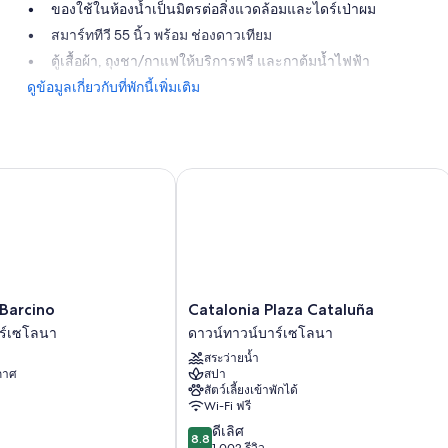
ของใช้ในห้องน้ำเป็นมิตรต่อสิ่งแวดล้อมและไดร์เป่าผม
สมาร์ททีวี 55 นิ้ว พร้อม ช่องดาวเทียม
ตู้เสื้อผ้า, ถุงชา/กาแฟให้บริการฟรี และกาต้มน้ำไฟฟ้า
ดูข้อมูลเกี่ยวกับที่พักนี้เพิ่มเติม
arcino
Catalonia Plaza Cataluña
Catalonia
Barcino
Catalonia Plaza Cataluña
Plaza
ร์เซโลนา
ดาวน์ทาวน์บาร์เซโลนา
Cataluña
สระว่ายน้ำ
ดาวน์
ากาศ
สปา
ทาวน์
สัตว์เลี้ยงเข้าพักได้
บาร์
Wi-Fi ฟรี
เซ
8.8
ดีเลิศ
โลนา
8.8
จาก
1,002 รีวิว