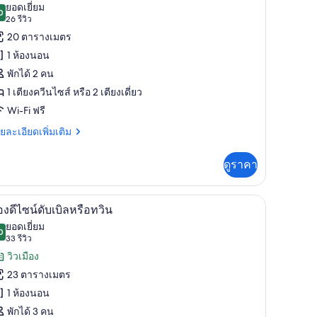
าพถ่าย
ยอดเยี่ยม
0
9.0 จาก 10
(26
26 รีวิว
้งหมด
รีวิว)
20 ตารางเมตร
อง
1 ห้องนอน
อง
พักได้ 2 คน
อมฟอร์ท
1 เตียงควีนไซส์ หรือ 2 เตียงเดี่ยว
Wi-Fi ฟรี
ย
ยละเอียดเพิ่มเติม
เอียด
่ม
ดูราคา
ิม
่ยว
ซฟาเบด | เครื่องนอนระดับพรีเมียม, ผ้านวมขนเป็ด, เตียงพร้อมฟูกเสริมที่นอน
เครื่องนอนระดับพรีเมียม, ผ้านวมขนเป็ด, เตียงพ
ิด
24
อง
องดีไซน์ดับเบิลหรือทวิน
มฟอร์ท
าพถ่าย
ยอดเยี่ยม
0
9.0 จาก 10
(33
33 รีวิว
้งหมด
รีวิว)
วิวเมือง
อง
23 ตารางเมตร
อง
1 ห้องนอน
ไซน์
พักได้ 3 คน