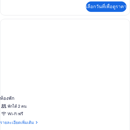
ดับเบิล,
เพิ่ม
เลือกวันที่เพื่อดูราคา
เติม
เตียง
เกี่ยว
ใหญ่
กับ
ห้อง
1
สแตนดาร์ด
เตียง
ดับเบิล,
เตียง
ใหญ่
1
เตียง
ห้องพัก
พักได้ 2 คน
Wi-Fi ฟรี
ราย
รายละเอียดเพิ่มเติม
ละเอียด