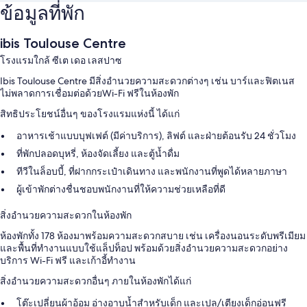
ข้อมูลที่พัก
ibis Toulouse Centre
โรงแรมใกล้ ซีเต เดอ เลสปาซ
Ibis Toulouse Centre มีสิ่งอำนวยความสะดวกต่างๆ เช่น บาร์และฟิตเนส
ไม่พลาดการเชื่อมต่อด้วยWi-Fi ฟรีในห้องพัก
สิทธิประโยชน์อื่นๆ ของโรงแรมแห่งนี้ ได้แก่
อาหารเช้าแบบบุฟเฟต์ (มีค่าบริการ), ลิฟต์ และฝ่ายต้อนรับ 24 ชั่วโมง
ที่พักปลอดบุหรี่, ห้องจัดเลี้ยง และตู้น้ำดื่ม
ทีวีในล็อบบี้, ที่ฝากกระเป๋าเดินทาง และพนักงานที่พูดได้หลายภาษา
ผู้เข้าพักต่างชื่นชอบพนักงานที่ให้ความช่วยเหลือที่ดี
สิ่งอำนวยความสะดวกในห้องพัก
ห้องพักทั้ง 178 ห้องมาพร้อมความสะดวกสบาย เช่น เครื่องนอนระดับพรีเมียม
และพื้นที่ทำงานแบบใช้แล็ปท็อป พร้อมด้วยสิ่งอำนวยความสะดวกอย่าง
บริการ Wi-Fi ฟรี และเก้าอี้ทำงาน
สิ่งอำนวยความสะดวกอื่นๆ ภายในห้องพักได้แก่
โต๊ะเปลี่ยนผ้าอ้อม อ่างอาบน้ำสำหรับเด็ก และเปล/เตียงเด็กอ่อนฟรี