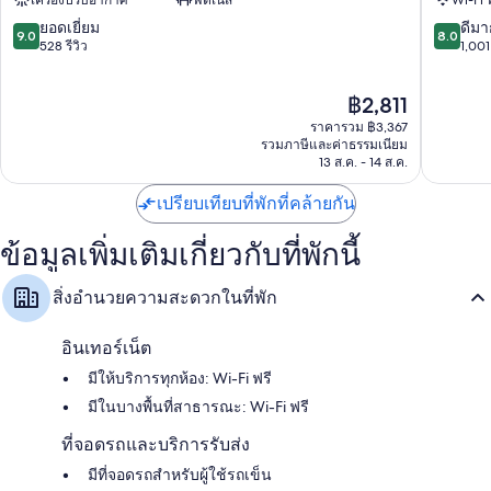
เครื่องปรับอากาศ
ฟิตเนส
Wi-Fi 
ฮับ
Gare
ตู
ย่าน
9.0
8.0
ยอดเยี่ยม
ดีมา
9.0
8.0
ลูซ
ตู
จาก
จาก
528 รีวิว
1,001 
ใจกลาง
ลุส
10,
10,
เมือง
ฝั่ง
ยอด
ดี
ราคา
฿2,811
ตู
เหนือ
เยี่ยม,
มาก,
ปัจจุบัน
ลูส
528
1,001
ราคารวม ฿3,367
คือ
รีวิว
รีวิว
รวมภาษีและค่าธรรมเนียม
฿2,811
13 ส.ค. - 14 ส.ค.
เปรียบเทียบที่พักที่คล้ายกัน
ข้อมูลเพิ่มเติมเกี่ยวกับที่พักนี้
สิ่งอำนวยความสะดวกในที่พัก
อินเทอร์เน็ต
มีให้บริการทุกห้อง: Wi-Fi ฟรี
มีในบางพื้นที่สาธารณะ: Wi-Fi ฟรี
ที่จอดรถและบริการรับส่ง
มีที่จอดรถสำหรับผู้ใช้รถเข็น