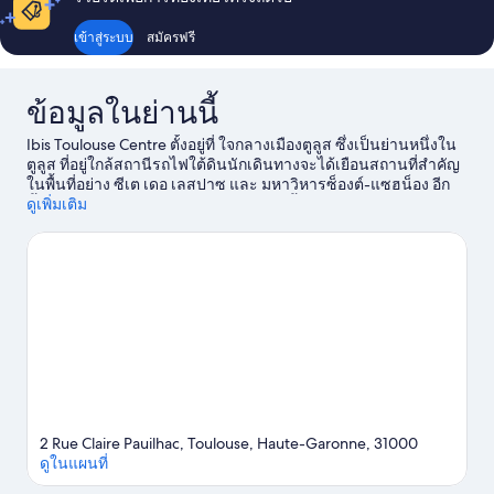
เข้าสู่ระบบ
สมัครฟรี
ข้อมูลในย่านนี้
Ibis Toulouse Centre ตั้งอยู่ที่ ใจกลางเมืองตูลูส ซึ่งเป็นย่านหนึ่งใน
ตูลูส ที่อยู่ใกล้สถานีรถไฟใต้ดินนักเดินทางจะได้เยือนสถานที่สำคัญ
ในพื้นที่อย่าง ซีเต เดอ เลสปาซ และ มหาวิหารซ็องต์-แซฮน็อง อีก
ทั้งเพลิดเพลินกับกิจกรรมที่ สวนริมฝั่งแม่น้ำการอนน์ และ เลเซอร์
ดูเพิ่มเติม
เควสต์ ถ้าใครกำลังมองหากิจกรรมหรือเกมสนุกๆ ระหว่างเที่ยวต้อง
ไปที่ ปาเลส์ เดส์ สปอร์ตส์ อองเดร-บรูอาต์ หรือถ้าอยากเพลิดเพลิน
กับสีสันยามค่ำคืนขอแนะนำ เลอ เมโทรนุม
ดูคู่มือท่องเที่ยว ตูลูส
2 Rue Claire Pauilhac, Toulouse, Haute-Garonne, 31000
ดูในแผนที่