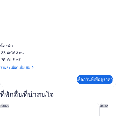
เดี่ยว
2
เตียง
ห้องพัก
พักได้ 3 คน
Wi-Fi ฟรี
ราย
รายละเอียดเพิ่มเติม
ละเอียด
เพิ่ม
เลือกวันที่เพื่อดูราคา
เติม
เกี่ยว
กับ
ที่พักอื่นที่น่าสนใจ
ห้อง
พัก
Appart'City Confort Toulouse Diagora Labège
คลาเรียน
โฆษณา
โฆษณา