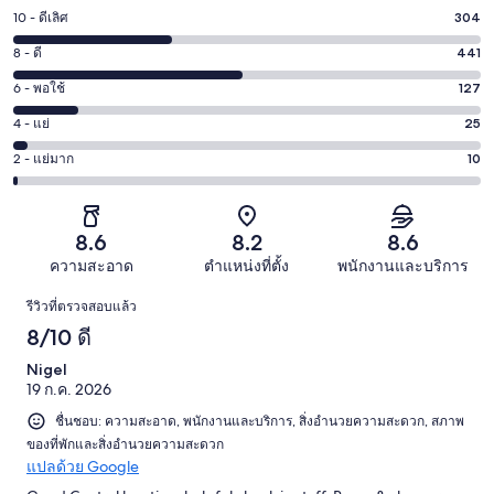
10 - ดีเลิศ
304
คะแนน
10
8 - ดี
441
คะแนน
-
8
6 - พอใช้
127
คะแนน
ดี
-
6
เลิศ
4 - แย่
25
คะแนน
ดี
-
304
4
441
2 - แย่มาก
10
คะแนน
พอใช้
จาก
-
จาก
2
127
907
แย่
907
-
จาก
รีวิว
25
รีวิว
แย่
8.6
8.2
8.6
907
จาก
มาก
รีวิว
ความสะอาด
ตำแหน่งที่ตั้ง
พนักงานและบริการ
907
10
รีวิว
รีวิว
รีวิวที่ตรวจสอบแล้ว
จาก
8/10 ดี
907
รีวิว
Nigel
19 ก.ค. 2026
ชื่นชอบ: ความสะอาด, พนักงานและบริการ, สิ่งอำนวยความสะดวก, สภาพ
ของที่พักและสิ่งอำนวยความสะดวก
แปลด้วย Google