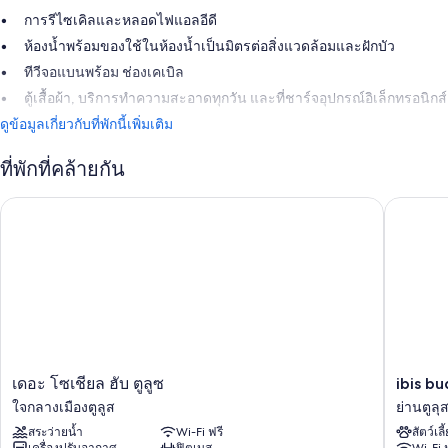
การรีไซเคิลและหลอดไฟแอลอีดี
ห้องน้ำพร้อมของใช้ในห้องน้ำเป็นมิตรต่อสิ่งแวดล้อมและฝักบัว
ทีวีจอแบนพร้อม ช่องเคเบิล
ตู้เสื้อผ้า, บริการทำความสะอาดทุกวัน และที่ชาร์จอุปกรณ์อิเล็กทรอนิกส์
ดูข้อมูลเกี่ยวกับที่พักนี้เพิ่มเติม
ที่พักที่คล้ายกัน
ibis bud
เดอะ โซเชียล ฮับ ตูลูซ
เดอะ
ibis
เดอะ โซเชียล ฮับ ตูลูซ
ibis b
โซ
budget
ใจกลางเมืองตูลูส
ย่านตูลุส
เชีย
Toulous
สระว่ายน้ำ
Wi-Fi ฟรี
สัตว์เลี
ล
Centre