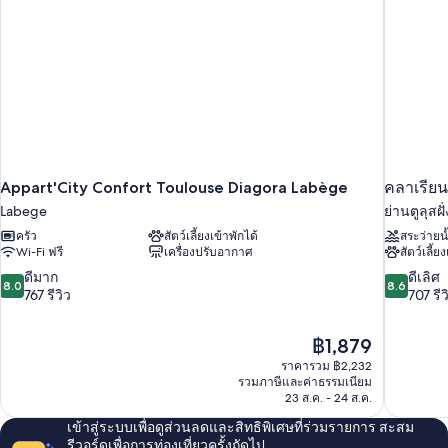
Appart'City Confort Toulouse Diagora Labège
คลาเรียน
Labege
ย่านตูลุสฝ
ครัว
สัตว์เลี้ยงเข้าพักได้
สระว่ายน
Wi-Fi ฟรี
เครื่องปรับอากาศ
สัตว์เลี้ย
8.0
8.6
ดีมาก
ดีเลิศ
8.0
8.6
จาก
จาก
767 รีวิว
707 รีว
10,
10,
ดี
ดี
ราคา
฿1,879
มาก,
เลิศ,
ปัจจุบัน
767
707
ราคารวม ฿2,232
คือ
รวมภาษีและค่าธรรมเนียม
รีวิว
รีวิว
฿1,879
23 ส.ค. - 24 ส.ค.
เข้าสู่ระบบเพื่อดูส่วนลดและสิทธิพิเศษที่ร่วมรายการ สะสม
รีวอร์ดเพื่อการท่องเที่ยวครั้งถัดไป