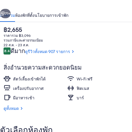
่อน
ถัดไป
น้า
71+
ภาพรวม
ห้องพัก
ที่ตั้ง
นโยบายการเข้าพัก
ราคา
฿2,655
ปัจจุบัน
ราคารวม ฿3,096
฿2,655
รวมภาษีและค่าธรรมเนียม
22 ส.ค. - 23 ส.ค.
รีวิว
ดีมาก
8.4
ดูรีวิวทั้งหมด 907 รายการ
8.4 จาก 10
สิ่งอำนวยความสะดวกยอดนิยม
อาหารเช้าแบบบุฟเฟ่ต์ทุกวัน (คิดค่าบริก
สัตว์เลี้ยงเข้าพักได้
Wi-Fi ฟรี
เครื่องปรับอากาศ
ฟิตเนส
มีอาหารเช้า
บาร์
ดูทั้งหมด
ตัวเลือกห้องพัก