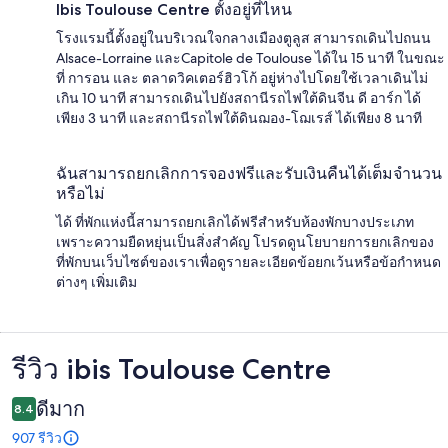
Ibis Toulouse Centre ตั้งอยู่ที่ไหน
โรงแรมนี้ตั้งอยู่ในบริเวณใจกลางเมืองตูลูส สามารถเดินไปถนน
Alsace-Lorraine และCapitole de Toulouse ได้ใน 15 นาที ในขณะ
ที่ การอน และ ตลาดวิคเตอร์ฮิวโก้ อยู่ห่างไปโดยใช้เวลาเดินไม่
เกิน 10 นาที สามารถเดินไปยังสถานีรถไฟใต้ดินจีน ดี อาร์ก ได้
เพียง 3 นาที และสถานีรถไฟใต้ดินฌอง-โฌเรส์ ได้เพียง 8 นาที
ฉันสามารถยกเลิกการจองฟรีและรับเงินคืนได้เต็มจำนวน
หรือไม่
ได้ ที่พักแห่งนี้สามารถยกเลิกได้ฟรีสำหรับห้องพักบางประเภท
เพราะความยืดหยุ่นเป็นสิ่งสำคัญ โปรดดูนโยบายการยกเลิกของ
ที่พักบนเว็บไซต์ของเราเพื่อดูรายละเอียดข้อยกเว้นหรือข้อกำหนด
ต่างๆ เพิ่มเติม
รีวิว ibis Toulouse Centre
รีวิว
ดีมาก
8.4
907 รีวิว