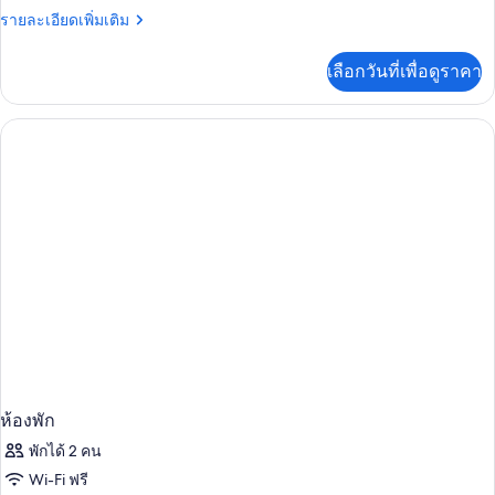
พัก
ราย
รายละเอียดเพิ่มเติม
ละเอียด
เพิ่ม
เลือกวันที่เพื่อดูราคา
เติม
เกี่ยว
กับ
ห้อง
พัก
ห้องพัก
พักได้ 2 คน
Wi-Fi ฟรี