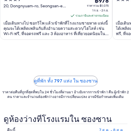
฿978
ราคา
out
out
20, Dongnyuam-ro, Seongsan-eup
ราคารวม ฿1,075
฿978
Seogwipo Jeju Island
1 ก.ย. - 2 ก.ย.
of
of
ต่อ
รวมภาษีและค่าธรรมเนียม
5
5
คืน
เมื่อเดินทางไป ซอกวิโพ แล้วเข้าพักที่โรงแรมชายหาด แห่งนี้
เมื่อเดิ
เข้า
คุณจะได้เพลิดเพลินกับสิ่งอำนวยความสะดวก/ไฮไลท์ เช่น
ได้เพลิ
Wi-Fi ฟรี, ที่จอดรถฟรี และ 3 ห้องอาหาร ที่เที่ยวยอดนิยมใน
ฟรี, ที่
พัก
บริเวณใกล้เคียง ...
บริเวณใก
1
ก.ย.
ถึง
2
ก.ย.
ดูที่พัก ทั้ง 797 แห่ง ใน ซองซาน
ราคาต่อคืนที่ถูกที่สุดที่พบใน 24 ชั่วโมงที่ผ่านมา อ้างอิงจากการเข้าพัก 1 คืน ผู้เข้าพัก 2
คน ราคาและจำนวนห้องพักว่างอาจมีการเปลี่ยนแปลง อาจมีข้อกำหนดเพิ่มเติม
ดูห้องว่างที่โรงแรมใน ซองซาน
คืนนี้
7 ส.ค. - 8 ส.ค.
ดูรา