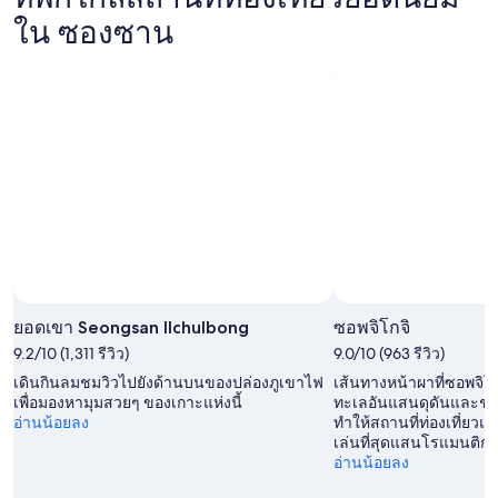
ใน ซองซาน
ยอดเขา Seongsan Ilchulbong
ซอพจิโกจิ
9.2/10 (1,311 รีวิว)
9.0/10 (963 รีวิว)
เดินกินลมชมวิวไปยังด้านบนของปล่องภูเขาไฟ
เส้นทางหน้าผาที่ซอพจิโ
เพื่อมองหามุมสวยๆ ของเกาะแห่งนี้
ทะเลอันแสนดุดันและชนบ
อ่านน้อยลง
ทำให้สถานที่ท่องเที่ยวแห
เล่นที่สุดแสนโรแมนติกต
อ่านน้อยลง