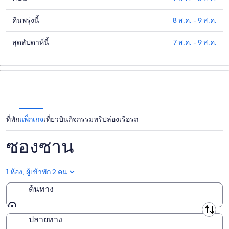
คา
คืนพรุ่งนี้
8 ส.ค. - 9 ส.ค.
ดูรา
ที่พัก
คา
ใน
สุดสัปดาห์นี้
7 ส.ค. - 9 ส.ค.
ดูรา
ที่พัก
ซอง
คา
ใน
ซาน
ที่พัก
ซอง
สำหรับ
ใน
ซาน
คืน
ซอง
สำหรับ
นี้,
ซาน
คืน
7
ที่พัก
แพ็กเกจ
เที่ยวบิน
กิจกรรม
ทริปล่องเรือ
รถ
สำหรับ
พรุ่ง
ส.ค.
สุด
นี้,
-
ซองซาน
สัปดาห์
8
8
นี้,
ส.ค.
ส.ค.
7
-
1 ห้อง, ผู้เข้าพัก 2 คน
ส.ค.
9
ต้นทาง
-
ส.ค.
9
ต้นทาง
ส.ค.
ปลายทาง