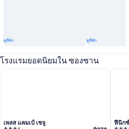
ดูที่พัก
ดูที่พัก
โรงแรมยอดนิยมใน ซองซาน
เพลส แคมเป์ เชจู
ฟีนิกซ์ ไ
เพลส แคมเป์ เชจู
ฟีนิกซ
3.5
4.5