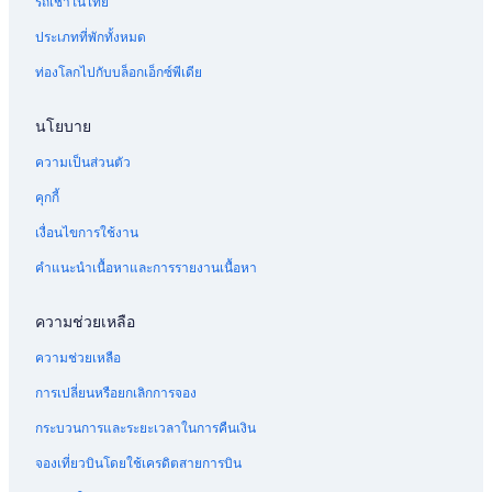
รถเช่าในไทย
น
รี
ประเภทที่พักทั้งหมด
ส
ท่องโลกไปกับบล็อกเอ็กซ์พีเดีย
อ
ร์
ท
นโยบาย
ความเป็นส่วนตัว
คุกกี้
เงื่อนไขการใช้งาน
คำแนะนำเนื้อหาและการรายงานเนื้อหา
ความช่วยเหลือ
ความช่วยเหลือ
การเปลี่ยนหรือยกเลิกการจอง
กระบวนการและระยะเวลาในการคืนเงิน
จองเที่ยวบินโดยใช้เครดิตสายการบิน