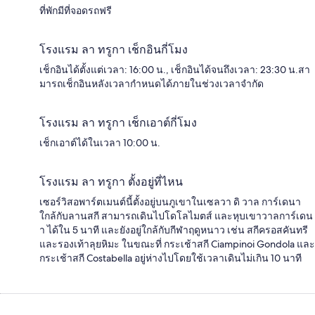
ที่พักมีที่จอดรถฟรี
โรงแรม ลา ทรูกา เช็กอินกี่โมง
เช็กอินได้ตั้งแต่เวลา: 16:00 น., เช็กอินได้จนถึงเวลา: 23:30 น.สา
มารถเช็กอินหลังเวลากำหนดได้ภายในช่วงเวลาจำกัด
โรงแรม ลา ทรูกา เช็กเอาต์กี่โมง
เช็กเอาต์ได้ในเวลา 10:00 น.
โรงแรม ลา ทรูกา ตั้งอยู่ที่ไหน
เซอร์วิสอพาร์ตเมนต์นี้ตั้งอยู่บนภูเขาในเซลวา ดิ วาล การ์เดนา
ใกล้กับลานสกี สามารถเดินไปโดโลไมตส์ และหุบเขาวาลการ์เดน
า ได้ใน 5 นาที และยังอยู่ใกล้กับกีฬาฤดูหนาว เช่น สกีครอสคันทรี
และรองเท้าลุยหิมะ ในขณะที่ กระเช้าสกี Ciampinoi Gondola และ
กระเช้าสกี Costabella อยู่ห่างไปโดยใช้เวลาเดินไม่เกิน 10 นาที