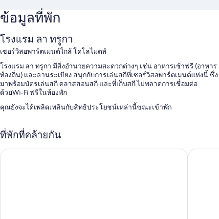
ข้อมูลที่พัก
โรงแรม ลา ทรูกา
เซอร์วิสอพาร์ตเมนต์ใกล้ โดโลไมตส์
โรงแรม ลา ทรูกา มีสิ่งอำนวยความสะดวกต่างๆ เช่น อาหารเช้าฟรี (อาหาร
ท้องถิ่น) และลานระเบียง สนุกกับการเล่นสกีที่เซอร์วิสอพาร์ตเมนต์แห่งนี้ ซึ่ง
มาพร้อมบัตรเล่นสกี คลาสสอนสกี และที่เก็บสกี ไม่พลาดการเชื่อมต่อ
ด้วยWi-Fi ฟรีในห้องพัก
คุณยังจะได้เพลิดเพลินกับสิทธิประโยชน์เหล่านี้ขณะเข้าพัก
ที่จอดรถฟรี
ที่พักที่คล้ายกัน
สถานีชาร์จรถยนต์ไฟฟ้า, ลิฟต์ และที่พักปลอดบุหรี่
เขตสงวนธรรมชาติ
Andorra 
แอนนา ลอดจ์ โดโลไมท์
สิ่งอำนวยความสะดวกในห้องพัก
ห้องพักทั้งหมดที่ โรงแรม ลา ทรูกา มาพร้อมสิ่งที่น่าประทับใจ เช่น ตู้นิรภัยที่
เก็บแล็ปท็อปได้ พร้อมด้วยสิ่งอำนวยความสะดวกอย่าง บริการ Wi-Fi ฟรี และ
เครื่องชงกาแฟเอสเปรสโซ
สิ่งอำนวยความสะดวกอื่นๆ ภายในห้องพักได้แก่