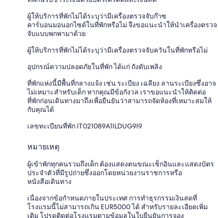
ผู้ให้บริการที่พักไม่ได้ระบุว่ามีเครื่องตรวจจับก๊าซ
คาร์บอนมอนอกไซด์ในที่พักหรือไม่ จึงขอแนะนำให้นำเครื่องตรวจ
จับแบบพกพามาด้วย
ผู้ให้บริการที่พักไม่ได้ระบุว่ามีเครื่องตรวจจับควันในที่พักหรือไม่
อุปกรณ์ความปลอดภัยในที่พัก ได้แก่ ถังดับเพลิง
ที่พักแห่งนี้มีพื้นที่กลางแจ้ง เช่น ระเบียง เฉลียง ลานระเบียงซึ่งอาจ
ไม่เหมาะสำหรับเด็ก หากคุณมีข้อกังวล เราขอแนะนำให้ติดต่อ
ที่พักก่อนเดินทางมาถึงเพื่อยืนยันว่าสามารถจัดห้องที่เหมาะสมให้
กับคุณได้
เลขทะเบียนที่พัก IT021089A1ILDUG9I9
หมายเหตุ
ผู้เข้าพักทุกคนรวมถึงเด็ก ต้องแสดงตนขณะเช็กอินและแสดงบัตร
ประจำตัวที่มีรูปถ่ายซึ่งออกโดยหน่วยงานราชการหรือ
หนังสือเดินทาง
เนื่องจากข้อกำหนดภายในประเทศ การทำธุรกรรมเงินสดที่
โรงแรมนี้ไม่สามารถเกิน EUR5000 ได้ สำหรับรายละเอียดเพิ่ม
เติม โปรดติดต่อโรงแรมตามข้อมูลในใบยืนยันการจอง