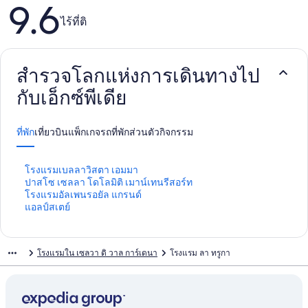
9.6
รีวิว
ไร้ที่ติ
สำรวจโลกแห่งการเดินทางไป
กับเอ็กซ์พีเดีย
ที่พัก
เที่ยวบิน
แพ็กเกจ
รถ
ที่พักส่วนตัว
กิจกรรม
ลิ
โรงแรมเบลลาวิสตา เอมมา
ง
ลิ
ปาสโซ เซลลา โดโลมิติ เมาน์เทนรีสอร์ท
ก์
ง
ลิ
โรงแรมอัลเพนรอยัล แกรนด์
ม
ก์
ง
ลิ
แอลป์สเตย์
า
ม
ก์
ง
ต
า
ม
ก์
ร
ต
า
ม
โรงแรมใน เซลวา ดิ วาล การ์เดนา
โรงแรม ลา ทรูกา
ฐ
ร
ต
า
า
ฐ
ร
ต
น
า
ฐ
ร
สำ
น
า
ฐ
ห
สำ
น
า