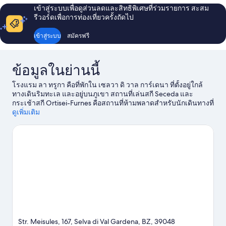
กับ
วิว
เข้าสู่ระบบเพื่อดูส่วนลดและสิทธิพิเศษที่ร่วมรายการ สะสม
ห้อง
รีวอร์ดเพื่อการท่องเที่ยวครั้งถัดไป
ภูเขา
ซู
พี
เข้าสู่ระบบ
สมัครฟรี
เรีย
สวี
ท,
ข้อมูลในย่านนี้
ระเบียง,
วิว
โรงแรม ลา ทรูกา คือที่พักใน เซลวา ดิ วาล การ์เดนา ที่ตั้งอยู่ใกล้
ภูเขา
ทางเดินริมทะเล และอยู่บนภูเขา สถานที่เล่นสกี Seceda และ
กระเช้าสกี Ortisei-Furnes คือสถานที่ห้ามพลาดสำหรับนักเดินทางที่
ชื่นชอบการทำกิจกรรม และถ้าอยากไปชมความงามของธรรมชาติ
ดูเพิ่มเติม
ในพื้นที่ ต้องที่นี่เลย โดโลไมตส์ และ หุบเขาวาลการ์เดนา นักเดิน
ทางควรแวะไปชม Rifugio Firenze และ สระว่ายน้ำ Dolaondes
Canazei สนุกไปกับเนินสโลปใกล้ๆ กับสกีครอสคันทรีและสกีลงเขา
และกิจกรรมอื่นๆ ที่ห้ามพลาดอย่างรองเท้าลุยหิมะและรถเลื่อนหิมะ
ดูคู่มือท่องเที่ยว เซลวา ดิ วาล การ์เดนา
ดูโรงแรมกึ่งอพาร์ตเมนต์เพิ่มเติมใน เซลวา ดิ วาล การ์เดน
า
Str. Meisules, 167, Selva di Val Gardena, BZ, 39048