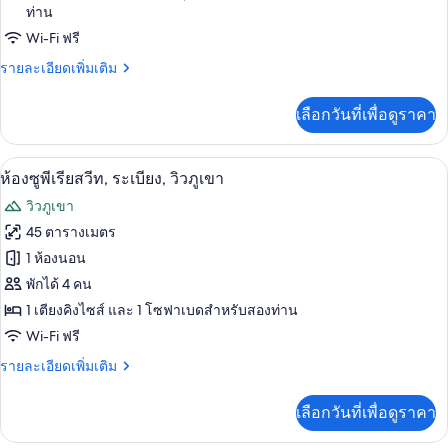
ท่าน
ลัก
Wi-Fi ฟรี
ซ์
ราย
รายละเอียดเพิ่มเติม
สวีท,
ละเอียด
เพิ่ม
2
เลือกวันที่เพื่อดูราคา
เติม
ห้อง
เกี่ยว
กับ
นอน,
ห้องซูพีเรียสวีท, ระเบียง, วิวภูเขา | ตู้น
เปิด
14
ห้อง
ห้องซูพีเรียสวีท, ระเบียง, วิวภูเขา
ดี
ระเบียง,
ภาพถ่าย
วิวภูเขา
ลัก
ติด
ทั้งหมด
ซ์
45 ตารางเมตร
สวี
ภูเขา
ของ
1 ห้องนอน
ท,
2
ห้อง
พักได้ 4 คน
ห้อง
1 เตียงคิงไซส์ และ 1 โซฟาเบดสำหรับสองท่าน
ซู
นอน,
Wi-Fi ฟรี
ระเบียง,
พี
ติด
ราย
รายละเอียดเพิ่มเติม
เรีย
ภูเขา
ละเอียด
สวีท,
เพิ่ม
เลือกวันที่เพื่อดูราคา
เติม
ระเบียง,
เกี่ยว