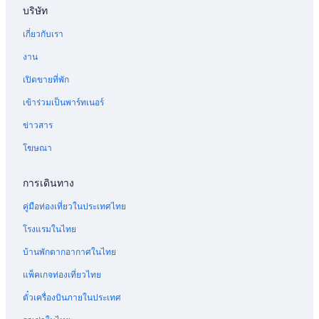
รั
ห
สำ
น
บริษัท
บ
รั
ห
สำ
เกี่ยวกับเรา
โ
บ
รั
ห
ร
ป
บ
รั
งาน
ง
า
โ
บ
แ
ส
ร
แ
เปิดขายที่พัก
ร
โ
ง
อ
ม
ซ
แ
ล
เข้าร่วมเป็นพาร์ทเนอร์
เ
เ
ร
ป์
บ
ซ
ม
ส
ข่าวสาร
ล
ล
อั
เ
โฆษณา
ล
ล
ล
ต
า
า
เ
ย์
วิ
โ
พ
การเดินทาง
ส
ด
น
ต
โ
ร
คู่มือท่องเที่ยวในประเทศไทย
า
ล
อ
เ
มิ
ยั
โรงแรมในไทย
อ
ติ
ล
บ้านพักตากอากาศในไทย
ม
เ
แ
ม
ม
ก
แพ็คเกจท่องเที่ยวไทย
า
า
ร
น์
น
ตั๋วเครื่องบินภายในประเทศ
เ
ด์
ท