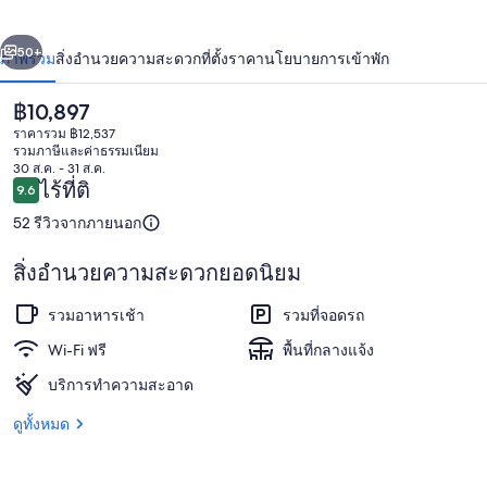
กา
่อน
ถัดไป
น้า
50+
ภาพรวม
สิ่งอำนวยความสะดวก
ที่ตั้ง
ราคา
นโยบายการเข้าพัก
ราคา
฿10,897
ปัจจุบัน
ราคารวม ฿12,537
฿10,897
รวมภาษีและค่าธรรมเนียม
30 ส.ค. - 31 ส.ค.
รีวิว
ไร้ที่ติ
9.6
9.6 จาก 10
52 รีวิวจากภายนอก
สิ่งอำนวยความสะดวกยอดนิยม
บริเวณที่พัก
รวมอาหารเช้า
รวมที่จอดรถ
Wi-Fi ฟรี
พื้นที่กลางแจ้ง
บริการทำความสะอาด
ดูทั้งหมด