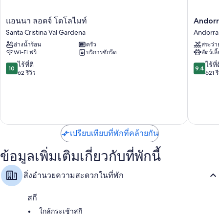
สมาร์ททีวี 40 นิ้ว พร้อม Netflix บริการสตรีมมิ่ง และ ช่องดิจิตอล
แอ
Andorra
แอนนา ลอดจ์ โดโลไมท์
Andorr
ตู้เสื้อผ้า, เก้าอี้กินข้าวสำหรับเด็ก และกาต้มน้ำไฟฟ้า
นนา
Park
Santa Cristina Val Gardena
Andorra 
ลอด
Hotel
อ่างน้ำร้อน
ครัว
สระว่า
จ์
Andorra
Wi-Fi ฟรี
บริการซักรีด
สัตว์เลี
โด
la
โลไมท์
Vella
10.0
9.4
ไร้ที่ติ
ไร้ที่
10
9.4
Santa
จาก
จาก
62 รีวิว
621 รี
Cristina
10,
10,
Val
ไร้
ไร้
Gardena
ที่
ที่
ติ,
ติ,
62
621
รีวิว
รีวิว
เปรียบเทียบที่พักที่คล้ายกัน
ข้อมูลเพิ่มเติมเกี่ยวกับที่พักนี้
สิ่งอำนวยความสะดวกในที่พัก
สกี
ใกล้กระเช้าสกี