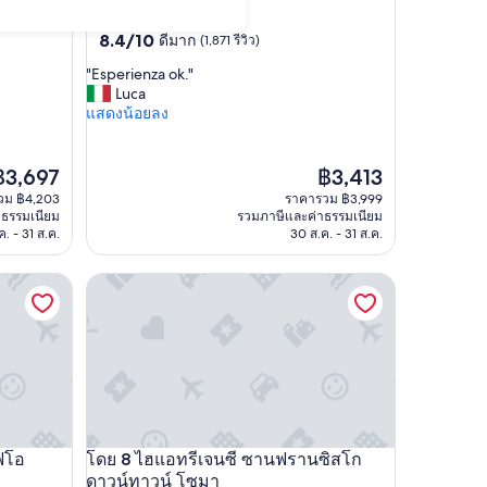
3.0
South San Francisco
8.4
8.4/10
ดีมาก
(1,871 รีวิว)
ดาว
จาก
"
"Esperienza ok."
10,
E
Luca
ดี
s
แสดงน้อยลง
มาก,
p
(1,871
e
รีวิว)
r
าคา
ราคา
฿3,697
฿3,413
i
ัจจุบัน
ปัจจุบัน
วม ฿4,203
ราคารวม ฿3,999
e
ือ
คือ
าธรรมเนียม
รวมภาษีและค่าธรรมเนียม
n
3,697
฿3,413
. - 31 ส.ค.
30 ส.ค. - 31 ส.ค.
z
a
ไฮแอทรีเจนซี ซานฟรานซิสโกดาวน์ทาวน์ โซมา
o
k
.
"
ฟโอ
โดย 8 ไฮแอทรีเจนซี ซานฟรานซิสโก
ไฮแอทรีเจนซี ซานฟรานซิสโกดาวน์ทาวน์ โซมา
ดาวน์ทาวน์ โซมา