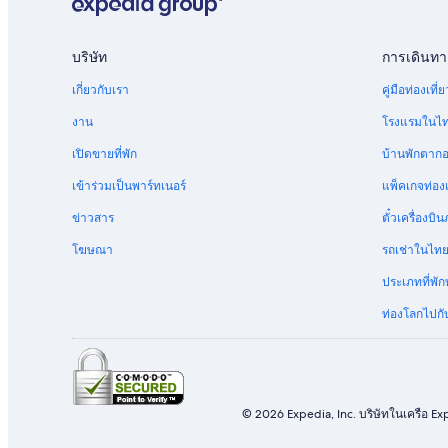
a
t
i
บริษัท
การเดินทา
o
n
เกี่ยวกับเรา
คู่มือท่องเท
"
งาน
โรงแรมในไ
เปิดขายที่พัก
บ้านพักตาก
เข้าร่วมเป็นพาร์ทเนอร์
แพ็คเกจท่องเ
ข่าวสาร
ตั๋วเครื่อง
โฆษณา
รถเช่าในไท
ประเภทที่พัก
ท่องโลกไปกับ
© 2026 Expedia, Inc. บริษัทในเครือ Exp