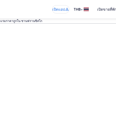
•
เปิดแอป
THB
เปิดขายที่พ
งแรมราคาถูกใน ซานฟรานซิสโก