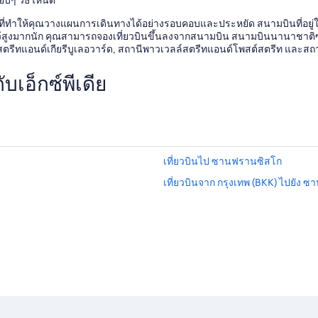
ี่ทำให้คุณวางแผนการเดินทางได้อย่างรอบคอบและประหยัด สนามบินที่อยู่ใกล้
ว้สูงมากนัก คุณสามารถจองเที่ยวบินขึ้นลงจากสนามบิน สนามบินนานาชาติซาน
์สตรีทแอนด์เกียรีบูเลอวาร์ด, สถานีพาวเวลล์สตรีทแอนด์โพสต์สตรีท และส
เอ็กซ์พีเดีย
เที่ยวบินไป ซานฟรานซิสโก
เที่ยวบินจาก กรุงเทพ (BKK) ไปยัง 