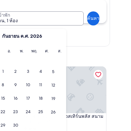
เข้าพัก
ค้นหา
คน, 1 ห้อง
กันยายน ค.ศ. 2026
แผนที่
ัน
วัน
วัน
วัน
วัน
วัน
อ.
พ.
พฤ.
ศ.
ส.
ันทร์
อังคาร
พุธ
พฤหัสบดี
ศุกร์
เสาร์
เบย์ฟรอนท์
โรงแรมเบสท์เวสเทิร์นพลัส สนามบินโกรฟเนอร์
1
2
3
4
5
8
9
10
11
12
15
16
17
18
19
22
23
24
25
26
นซิสโก
โดย 4 โรงแรมเบสท์เวสเทิร์นพลัส สนาม
เบย์ฟรอนท์
โรงแรมเบสท์เวสเทิร์นพลัส สนามบินโกรฟเนอร์
บินโกรฟเนอร์
29
30
ที่พัก