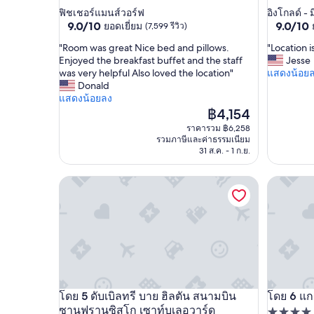
4.0
4.0
ฟิชเชอร์แมนส์วอร์ฟ
อิงโกลด์ - 
9.0
9.0
9.0/10
9.0/10
ยอดเยี่ยม
(7,599 รีวิว)
ดาว
ดาว
จาก
จาก
"
"
"Room was great Nice bed and pillows.
"Location i
10,
10,
R
L
Enjoyed the breakfast buffet and the staff
Jesse
ยอด
ยอด
o
o
was very helpful Also loved the location"
แสดงน้อย
เยี่ยม,
เยี่ยม,
o
c
Donald
(7,599
(1,463
m
a
แสดงน้อยลง
รีวิว)
รีวิว)
w
t
ราคา
฿4,154
a
i
ปัจจุบัน
ราคารวม ฿6,258
s
o
คือ
รวมภาษีและค่าธรรมเนียม
g
n
฿4,154
31 ส.ค. - 1 ก.ย.
r
i
e
s
ดับเบิลทรี บาย ฮิลตัน สนามบินซานฟรานซิสโก เซาท์บ
แกรนด์ไ
a
a
t
l
N
s
i
o
c
g
e
r
b
e
e
a
d
t
โดย 5 ดับเบิลทรี บาย ฮิลตัน สนามบิน
โดย 6 แ
ดับเบิลทรี บาย ฮิลตัน สนามบินซานฟรานซิสโก เซาท์บ
แกรนด์ไ
a
.
ซานฟรานซิสโก เซาท์บูเลอวาร์ด
n
"