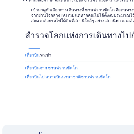
e
ข้อ
r
กำหนด
เข้ามาดูตัวเลือกการเดินทางที่ ซานฟรานซิสโก คือหนทางท
y
เพิ่ม
จากย่านใจกลาง 19.1 กม. แต่หากคุณไม่ได้ตั้งงบประมาณไ
h
เติม
สะดวกด้วยรถไฟใต้ดินที่สถานีใกล้ๆ อย่าง สถานีพาวเวลล
e
l
p
สำรวจโลกแห่งการเดินทางไปกับ
f
u
l
A
เที่ยวบิน
รถเช่า
l
s
เที่ยวบินจาก ซานฟรานซิสโก
o
l
เที่ยวบินไป สนามบินนานาชาติซานฟรานซิสโก
o
v
e
d
t
h
e
l
o
c