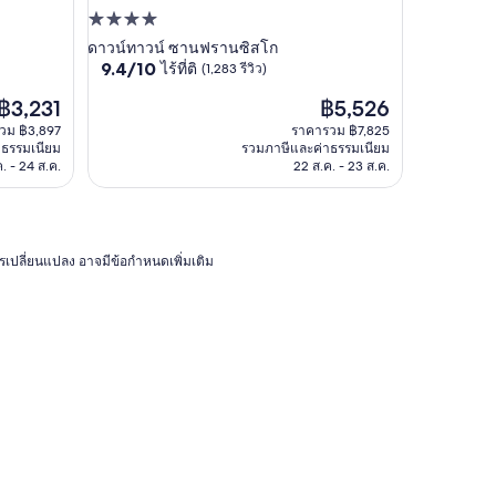
ที่พัก
4.0
ดาวน์ทาวน์ ซานฟรานซิสโก
9.4
9.4/10
ไร้ที่ติ
(1,283 รีวิว)
ดาว
จาก
ราคา
ราคา
฿3,231
฿5,526
10,
ปัจจุบัน
ปัจจุบัน
ไร้
วม ฿3,897
ราคารวม ฿7,825
คือ
คือ
ที่
าธรรมเนียม
รวมภาษีและค่าธรรมเนียม
฿3,231
฿5,526
ติ,
. - 24 ส.ค.
22 ส.ค. - 23 ส.ค.
(1,283
รีวิว)
การเปลี่ยนแปลง อาจมีข้อกำหนดเพิ่มเติม