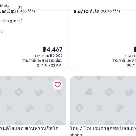
4.0
มิลเดล
เบย์ฟรอนต์
30
31
8.6
8.6/10
ยอดเยี่ยม
ดีเลิศ
(1,463 รีวิว)
(3,046 รีวิว)
ดาว
จาก
s also great."
10,
ดี
ลง
เลิศ,
(3,046
รีวิว)
ราคา
ร
฿4,467
ปัจจุบัน
ป
ราคารวม ฿6,006
ราคาร
คือ
ค
รวมภาษีและค่าธรรมเนียม
รวมภาษีและค่
฿4,467
฿
21 ส.ค. - 22 ส.ค.
30 ส.ค
ูเลอวาร์ด
ฮแอท ซานฟรานซิสโก
โรงแรมอาลุคซอร์เอสเอฟโอ
กรนด์ไฮแอท ซานฟรานซิสโก
โดย 7 โรงแรมอาลุคซอร์เอสเอ
ูเลอวาร์ด
ฮแอท ซานฟรานซิสโก
โรงแรมอาลุคซอร์เอสเอฟโอ