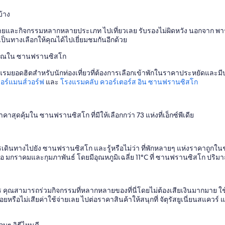
บ้าง
ละกิจกรรมหลากหลายประเภท ไปเที่ยวเลย รับรองไม่ผิดหวัง นอกจาก พาร์คออราเค
ป็นทางเลือกให้คุณได้ไปเยี่ยมชมกันอีกด้วย
ประมาณใน ซานฟรานซิสโก
รมยอดฮิตสำหรับนักท่องเที่ยวที่ต้องการเลือกเข้าพักในราคาประหยัดและมีบริก
อร์แมนส์วอร์ฟ
และ
โรงแรมคลับ ควอร์เตอร์ส อิน ซานฟรานซิสโก
คุ้มใน ซานฟรานซิสโก ที่มีให้เลือกกว่า 73 แห่งที่เอ็กซ์พีเดีย
างไปยัง ซานฟรานซิสโก และรู้หรือไม่ว่า ที่พักหลายๆ แห่งราคาถูกในช่วง
 คือ มกราคมและกุมภาพันธ์ โดยมีอุณหภูมิเฉลี่ย 11°C ที่ ซานฟรานซิสโก ปริมาณ
 คุณสามารถร่วมกิจกรรมที่หลากหลายของที่นี่โดยไม่ต้องเสียเงินมากมาย ใช้
่ายน้อยหรือไม่เสียค่าใช้จ่ายเลย ไปต่อราคาสินค้าให้สนุกที่ จัตุรัสยูเนี่ยนสแ
บๆ วิธีไหนดี