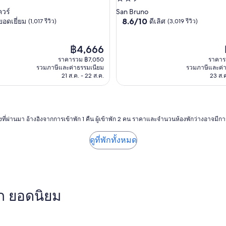
ที่พัก
2.5
ควร์
San Bruno
8.6
8.6/10
ยอดเยี่ยม
ดีเลิศ
(1,017 รีวิว)
(3,019 รีวิว)
ดาว
จาก
10,
ราคา
ดี
฿4,666
ปัจจุบัน
เลิศ,
ราคารวม ฿7,050
ราคาร
คือ
(3,019
รวมภาษีและค่าธรรมเนียม
รวมภาษีและค่
฿4,666
รีวิว)
21 ส.ค. - 22 ส.ค.
23 ส.ค
วโมงที่ผ่านมา อ้างอิงจากการเข้าพัก 1 คืน ผู้เข้าพัก 2 คน ราคาและจำนวนห้องพักว่างอาจมี
ดูที่พักทั้งหมด
ก ยอดนิยม