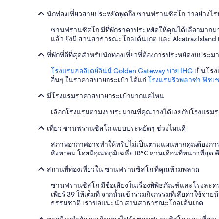
มา
a
อ้างอิง
นักท่องเที่ยวสายประหยัดพูดถึง ซานฟรานซิสโก ว่าอย่างไร
s
จาก
t
การ
ซานฟรานซิสโก มีที่พักราคาประหยัดให้คุณได้เลือกมากมายแ
b
เข้า
แล้ว ยังมี สวนสาธารณะโกลเด้นเกต และ Alcatraz Island เ
u
พัก
f
1
ที่พักที่ดีที่สุดสำหรับนักท่องเที่ยวที่ต้องการประหยัดงบ
f
คืน
e
โรงแรมฮอลิเดย์อินน์ Golden Gateway บาย IHG
เป็นโรงแ
ผู้
t
อื่นๆ ในราคาสบายกระเป๋า ได้แก่
โรงแรมริวพลาซ่า ฟิชเช
เข้า
a
พัก
มีโรงแรมราคาสบายกระเป๋ามากแค่ไหน
n
2
d
คน
เลือกโรงแรมตามงบประมาณที่คุณวางได้เลยกับโรงแรมราคาสุด
t
ราคา
h
และ
เที่ยว ซานฟรานซิสโก แบบประหยัดๆ ช่วงไหนดี
e
จำนวน
s
ห้อง
สภาพอากาศอาจทำให้ทริปไม่เป็นตามแผนหากคุณต้องการเดินท
t
พัก
สิงหาคม โดยมีอุณหภูมิเฉลี่ย 18°C ส่วนเดือนที่หนาวที่สุด
a
ว่าง
f
อาจ
สถานที่ท่องเที่ยวใน ซานฟรานซิสโก ที่คุณห้ามพลาด
f
มี
w
ซานฟรานซิสโก มีชื่อเสียงในเรื่องพิพิธภัณฑ์และโรงละคร
การ
a
เพียร์ 39 ให้เต็มที่ จากนั้นเข้าร่วมกิจกรรมที่เสียค่าใช้จ
เปลี่ยนแปลง
s
ธรรมชาติ เราขอแนะนำ สวนสาธารณะโกลเด้นเกต
อาจ
v
มี
หากมีงบจำกัด จะเดินทางไปยัง ซานฟรานซิสโก และเที่ยวรอ