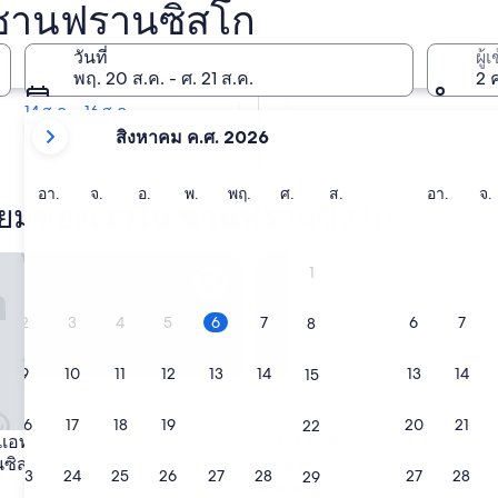
น ซานฟรานซิสโก
 ซานฟรานซิสโก
พรุ่งนี้
7 ส.ค. - 8 ส.ค.
วันที่
ผู้
พฤ. 20 ส.ค. - ศ. 21 ส.ค.
2 
สุดสัปดาห์หน้า
14 ส.ค. - 16 ส.ค.
เดือน
สิงหาคม ค.ศ. 2026
ปัจจุบัน
ของ
วัน
วัน
วัน
วัน
วัน
วัน
วัน
วัน
ว
อา.
จ.
อ.
พ.
พฤ.
ศ.
ส.
อา.
จ.
คุณ
นิยมของเราใน ซานฟรานซิสโก
อาทิตย์
จันทร์
อังคาร
พุธ
พฤหัสบดี
ศุกร์
เสาร์
อาทิตย์
จ
คือ
August
จนซี สนามบินซานฟรานซิสโก
ฮิลตัน สนามบินซานฟรานซิสโก 
1
2026
และ
2
3
4
5
6
7
6
7
8
September
2026
9
10
11
12
13
14
13
14
15
16
17
18
19
20
21
20
21
22
แอทรีเจนซี สนามบิน
โดย 3 ฮิลตัน สนามบินซานฟรา
จนซี สนามบินซานฟรานซิสโก
ฮิลตัน สนามบินซานฟรานซิสโก 
ซิสโก
เบย์ฟรอนท์
23
24
25
26
27
28
27
28
29
ที่พัก