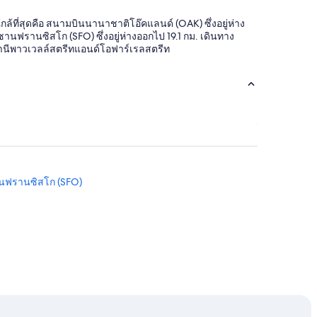
ที่สุดคือ สนามบินนานาชาติโอ๊คแลนด์ (OAK) ซึ่งอยู่ห่าง
ฟรานซิสโก (SFO) ซึ่งอยู่ห่างออกไป 19.1 กม. เดินทาง
ถานีพาวเวลล์สตรีทแอนด์โอฟาร์เรลสตรีท
ซานฟรานซิสโก (SFO)