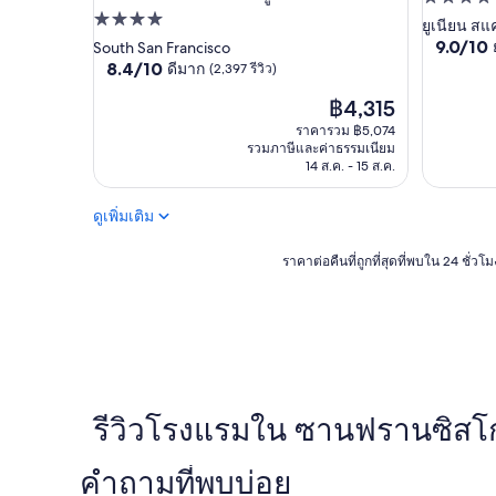
ที่พัก
d
ที่พัก
4.0
ยูเนียน สแ
p
9.0
9.0/10
4.0
South San Francisco
ดาว
i
จาก
8.4
8.4/10
ดีมาก
(2,397 รีวิว)
ดาว
l
10,
จาก
l
ราคา
ยอด
฿4,315
10,
o
ปัจจุบัน
เยี่ยม,
ดี
ราคารวม ฿5,074
w
คือ
(1,017
มาก,
รวมภาษีและค่าธรรมเนียม
s
฿4,315
รีวิว)
(2,397
14 ส.ค. - 15 ส.ค.
.
รีวิว)
E
ดูเพิ่มเติม
n
j
o
ราคา
ราคาต่อคืนที่ถูกที่สุดที่พบใน 24 ชั่
y
ต่อ
e
คืน
d
ที่
t
ถูก
h
ที่สุด
e
ที่
b
พบใน
r
24
รีวิวโรงแรมใน ซานฟรานซิสโ
e
ชั่วโมง
a
ที่
คำถามที่พบบ่อย
k
ผ่าน
f