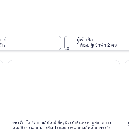
รัฐซัลซ์บูร
อาต์
ผู้เข้าพัก
วัน
1 ห้อง, ผู้เข้าพัก 2 คน
รัฐซัลซ์บูร
Z
บาดกัส
ออกเที่ยวไปยัง บาดกัสไตน์ ที่หรูมีระดับ! และห้ามพลาดการ
S
ท
ไตน์
สกี,
เล่นสกี การผ่อนคลายที่สปา และการเล่นกอล์ฟเป็นอย่างยิ่ง