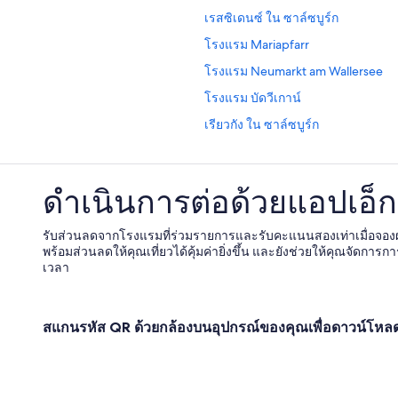
เรสซิเดนซ์ ใน ซาล์ซบูร์ก
โรงแรม Mariapfarr
โรงแรม Neumarkt am Wallersee
โรงแรม บัดวีเกาน์
เรียวกัง ใน ซาล์ซบูร์ก
โรงแรม Odalys ใน ซาล์ซบูร์ก
โรงแรม Werfenweng
ดำเนินการต่อด้วยแอปเอ็กซ
โรงแรมบูติกใน ซาล์ซบูร์ก
Wyndham Hotelsใน ซาล์ซบูร์ก
รับส่วนลดจากโรงแรมที่ร่วมรายการและรับคะแนนสองเท่าเมื่อจอ
พร้อมส่วนลดให้คุณเที่ยวได้คุ้มค่ายิ่งขึ้น และยังช่วยให้คุณจัดการกา
Vienna International Hotelsใน ซาล์
เวลา
โรงแรมต้อนรับ LGBTQIA+ใน ซาล์ซบ
เพนชั่น ใน ซาล์ซบูร์ก
สแกนรหัส QR ด้วยกล้องบนอุปกรณ์ของคุณเพื่อดาวน์โห
โรงแรม ชลีดอร์ฟ
โรงแรม Abtenau
โรงแรม เคอนิกส์ไลเทน