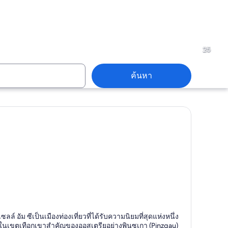
์ก
รัฐซัลซ์บูร์ก
25
ค้นหา
์ก
รัฐซัลซ์บูร์ก
ell am
เซลล์ อัม ซีเป็นเมืองท่องเที่ยวที่ได้รับความนิยมที่สุดแห่งหนึ่ง
ee
ะเลสาบ,
ในเขตเทือกเขาสำคัญของออสเตรียอย่างพินซเกา (Pinzgau)