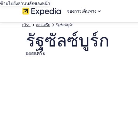
ข้ามไปยังส่วนหลักของหน้า
จองการเดินทาง
ยุโรป
ออสเตรีย
รัฐซัลซ์บูร์ก
รัฐซัลซ์บูร์ก
ออสเตรีย