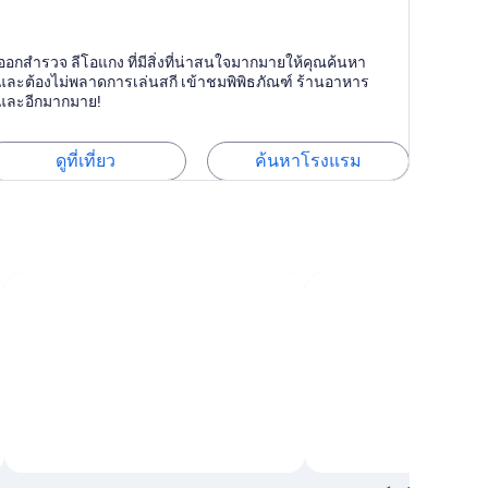
ีโอแกง
ออกสำรวจ ลีโอแกง ที่มีสิ่งที่น่าสนใจมากมายให้คุณค้นหา
านอาหาร, ปั่นจักรยาน, สกี
และต้องไม่พลาดการเล่นสกี เข้าชมพิพิธภัณฑ์ ร้านอาหาร
และอีกมากมาย!
ดูที่เที่ยว
ค้นหาโรงแรม
ภาพโดย Sue A.
ภาพ