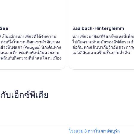
 See
Saalbach-Hinterglemm
ซีเป็นเมืองท่องเที่ยวที่ได้รับความ
ท่องเที่ยวมายังสกีรีสอร์ทแห่งนี้เพื่
ดแห่งหนึ่งในเขตเทือกเขาสำคัญของ
ไปกับความทันสมัยของลิฟต์กระเช้าท
ย่างพินซเกา (Pinzgau) นักเดินทาง
ต่อกัน ทางเดินป่ากับวิวอันตระกา
านคนมาเที่ยวชมทิวทัศน์อันสวยงาม
แสงสีอันแสนครึกครื้นยามค่ำคืน
พลินกับกิจกรรมที่น่าสนใจ ณ เมือง
บเอ็กซ์พีเดีย
โรงแรม 3 ดาวใน ซาล์ซบูร์ก