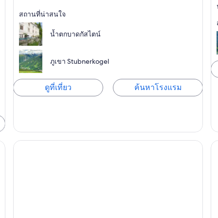
สก
สปา,
สถานที่น่าสนใจ
ภูเขา
น้ำตกบาดกัสไตน์
ภูเขา Stubnerkogel
ดูที่เที่ยว
ค้นหาโรงแรม