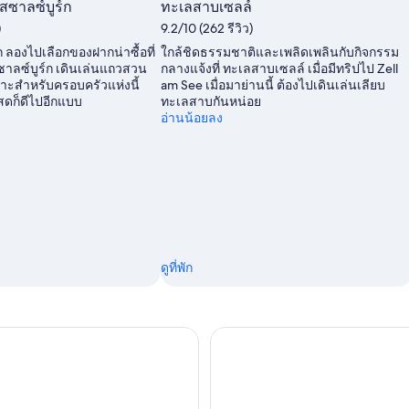
สซาลซ์บูร์ก
ทะเลสาบเซลล์
)
9.2/10 (262 รีวิว)
์ก ลองไปเลือกของฝากน่าซื้อที่
ใกล้ชิดธรรมชาติและเพลิดเพลินกับกิจกรรม
าลซ์บูร์ก เดินเล่นแถวสวน
กลางแจ้งที่ ทะเลสาบเซลล์ เมื่อมีทริปไป Zell
าะสำหรับครอบครัวแห่งนี้
am See เมื่อมาย่านนี้ ต้องไปเดินเล่นเลียบ
ดก็ดีไปอีกแบบ
ทะเลสาบกันหน่อย
อ่านน้อยลง
ดูที่พัก