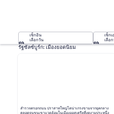
เช็กอิน
เช็กเ
เลือกวัน
เลือก
รัฐซัลซ์บูร์ก: เมืองยอดนิยม
รัฐซัลซ์บูร์ก
ซาล์ซบูร์ก
สำรวจตรอกถนน ปราสาทใหญ่โตน่าเกรงขามจากยุคกลาง
ทางประวัติศาสตร์, ทัวร์, การแสดงดนตรีสด
ตลอดจนขุนเขาแวดล้อมในเมืองออสเตรียที่งดงามประหนึ่ง