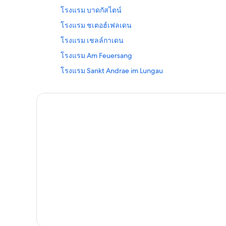
โรงแรม บาดกัสไตน์
โรงแรม ชเตอฮ์เฟลเดน
โรงแรม เชลล์กาเดน
โรงแรม Am Feuersang
โรงแรม Sankt Andrae im Lungau
โรงแรม Zell am See-Süd
โรงแรม Tweng
โรงแรมคาสิโนใน ซาล์ซบูร์ก
โรงแรม กรีสเซน
Kempinski Hotels & Resortsใน ซาล์ซบูร์ก
โรงแรม วัลเชน
โรงแรม Wegscheid
โฮมสเตย์ ใน ซาล์ซบูร์ก
โรงแรมสัตว์เลี้ยงเข้าพักได้ใน ซาล์ซบูร์ก
โรงแรม Karteis