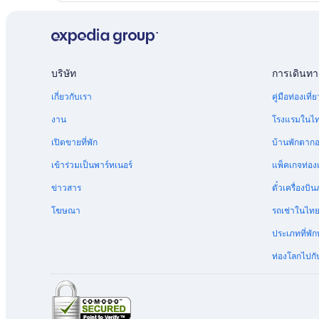
โรงแรม Yotel ใน ซาล์ซบูร์ก
โรงแรม Dorfgastein
โรงแรม 4 ดาวใน ซาล์ซบูร์ก
บริษัท
การเดินทา
โรงแรม บอคชไตน์
เกี่ยวกับเรา
คู่มือท่องเท
งาน
โรงแรมในไ
เปิดขายที่พัก
บ้านพักตาก
เข้าร่วมเป็นพาร์ทเนอร์
แพ็คเกจท่องเ
ข่าวสาร
ตั๋วเครื่อง
โฆษณา
รถเช่าในไท
ประเภทที่พัก
ท่องโลกไปกับ