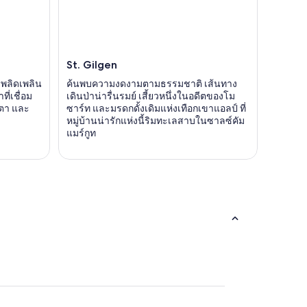
St. Gilgen
อเพลิดเพลิน
ค้นพบความงดงามตามธรรมชาติ เส้นทาง
ี่เชื่อม
เดินป่าน่ารื่นรมย์ เสี้ยวหนึ่งในอดีตของโม
รตา และ
ซาร์ท และมรดกดั้งเดิมแห่งเทือกเขาแอลป์ ที่
หมู่บ้านน่ารักแห่งนี้ริมทะเลสาบในซาลซ์คัม
แมร์กูท