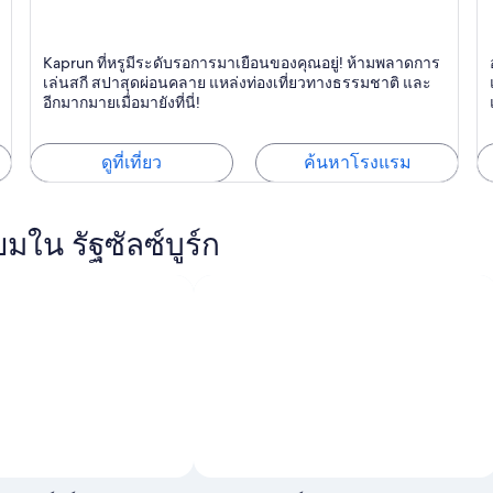
Kaprun
ล
Kaprun ที่หรูมีระดับรอการมาเยือนของคุณอยู่! ห้ามพลาดการ
สปา, สกี, หรูหรา
ร้
เล่นสกี สปาสุดผ่อนคลาย แหล่งท่องเที่ยวทางธรรมชาติ และ
อีกมากมายเมื่อมายังที่นี่!
ดูที่เที่ยว
ค้นหาโรงแรม
ยมใน รัฐซัลซ์บูร์ก