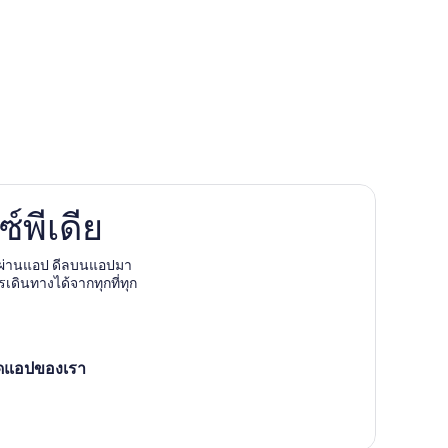
์พีเดีย
งผ่านแอป ดีลบนแอปมา
รเดินทางได้จากทุกที่ทุก
ซบูร์ก
ูร์ก
ลดแอปของเรา