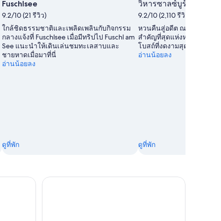
สาธารณะ
Fuschlsee
วิหารซาลซ์บูร์ก
โดย
9.2/10 (21 รีวิว)
9.2/10 (2,110 รีวิว)
Sue
ใกล้ชิดธรรมชาติและเพลิดเพลินกับกิจกรรม
หวนคืนสู่อดีต ณ สถานที่ประว
A.
กลางแจ้งที่ Fuschlsee เมื่อมีทริปไป Fuschl am
สำคัญที่สุดแห่งหนึ่งของซาลซ
See แนะนำให้เดินเล่นชมทะเลสาบและ
โบสถ์ที่งดงามสุดแห่งหนึ่งข
ชายหาดเมื่อมาที่นี่
อ่านน้อยลง
อ่านน้อยลง
ดูที่พัก
ดูที่พัก