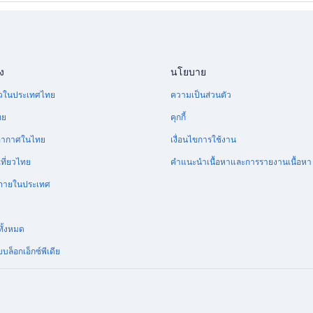
โรงแรม Mittersill
โรงแรม 5 ดาวใน ซาล์ซบูร์ก
โรงแรมริมทะเลใน ซาล์ซบูร์ก
ง
นโยบาย
ี่ยวในประเทศไทย
ความเป็นส่วนตัว
ทย
คุกกี้
อากาศในไทย
เงื่อนไขการใช้งาน
ที่ยวไทย
คำแนะนำเนื้อหาและการรายงานเนื้อหา
บินภายในประเทศ
ย
ทั้งหมด
บล็อกเอ็กซ์พีเดีย