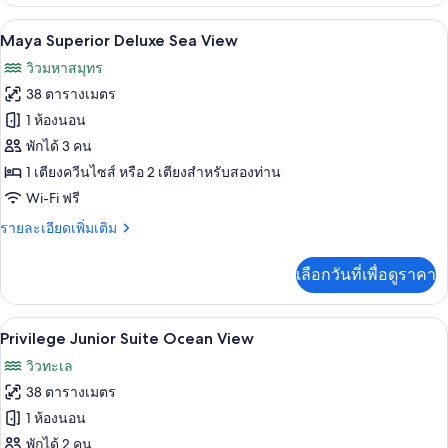
เกี่ยว
(Suite,
กับ
Maya Superior Deluxe Sea View | มินิบาร
เปิด
6
ห้อง
Maya Superior Deluxe Sea View
Nature
จู
ภาพถ่าย
View)
วิวมหาสมุทร
เนียร์
ทั้งหมด
ดับเบิล
38 ตารางเมตร
หรือ
ของ
1 ห้องนอน
ทวิ
Maya
น
พักได้ 3 คน
(Suite,
Superior
1 เตียงควีนไซส์ หรือ 2 เตียงสำหรับสองท่าน
Nature
Deluxe
Wi-Fi ฟรี
View)
Sea
ราย
รายละเอียดเพิ่มเติม
View
ละเอียด
เพิ่ม
เลือกวันที่เพื่อดูราคา
เติม
เกี่ยว
กับ
Privilege Junior Suite Ocean View | 
เปิด
5
Maya
Privilege Junior Suite Ocean View
Superior
ภาพถ่าย
วิวทะเล
Deluxe
ทั้งหมด
Sea
38 ตารางเมตร
View
ของ
1 ห้องนอน
Privilege
พักได้ 2 คน