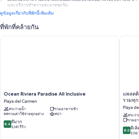
และบริการทำความสะอาดทุกวัน
ดูข้อมูลเกี่ยวกับที่พักนี้เพิ่มเติม
ที่พักที่คล้ายกัน
Ocean Riviera Paradise All Inclusive
แพลตตินัม
Ocean
แพลต
Ocean Riviera Paradise All Inclusive
แพลตติน
Riviera
ติ
รวมทุก
Playa del Carmen
Paradise
นัม
Playa d
สระว่ายน้ำ
รวมอาหารเช้า
All
ยู
รวมค่าใช้จ่ายทุกอย่าง
สปา
Inclusive
กา
สระว่า
รวมอา
Playa
ตัน
8.4
ดีมาก
8.4
del
ปริ๊
จาก
3,141 รีวิว
8.6
ดีเลิ
8.6
Carmen
นเซส
10,
จาก
3,116 
สำหรับ
ดี
10,