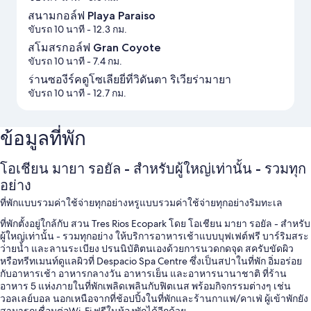
สนามกอล์ฟ Playa Paraiso
ขับรถ 10 นาที
- 12.3 กม.
สโมสรกอล์ฟ Gran Coyote
ขับรถ 10 นาที
- 7.4 กม.
ร้านซองีร์คดูโซเลียยี่ที่วิดันตา ริเวียร่ามายา
ขับรถ 10 นาที
- 12.7 กม.
ข้อมูลที่พัก
โอเชียน มายา รอยัล - สำหรับผู้ใหญ่เท่านั้น - รวมทุก
อย่าง
ที่พักแบบรวมค่าใช้จ่ายทุกอย่างหรูแบบรวมค่าใช้จ่ายทุกอย่างริมทะเล
ที่พักตั้งอยู่ใกล้กับ สวน Tres Rios Ecopark โดย โอเชียน มายา รอยัล - สำหรับ
ผู้ใหญ่เท่านั้น - รวมทุกอย่าง ให้บริการอาหารเช้าแบบบุฟเฟต์ฟรี บาร์ริมสระ
ว่ายน้ำ และลานระเบียง ปรนนิบัติตนเองด้วยการนวดกดจุด สครับขัดผิว
หรือทรีทเมนท์ดูแลผิวที่ Despacio Spa Centre ซึ่งเป็นสปาในที่พัก อิ่มอร่อย
กับอาหารเช้า อาหารกลางวัน อาหารเย็น และอาหารนานาชาติ ที่ร้าน
อาหาร 5 แห่งภายในที่พักเพลิดเพลินกับฟิตเนส พร้อมกิจกรรมต่างๆ เช่น
วอลเลย์บอล นอกเหนือจากที่ช้อปปิ้งในที่พักและร้านกาแฟ/คาเฟ่ ผู้เข้าพักยัง