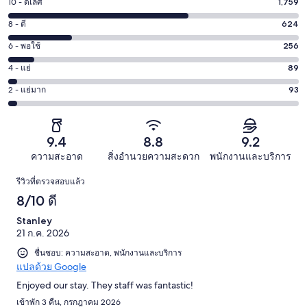
10 - ดีเลิศ
1,759
คะแนน
10
8 - ดี
624
คะแนน
-
8
6 - พอใช้
256
คะแนน
ดี
-
6
เลิศ
4 - แย่
89
คะแนน
ดี
-
1759
4
624
2 - แย่มาก
93
คะแนน
พอใช้
จาก
-
จาก
2
256
2821
แย่
2821
-
จาก
รีวิว
89
รีวิว
แย่
9.4
8.8
9.2
2821
จาก
มาก
รีวิว
ความสะอาด
สิ่งอำนวยความสะดวก
พนักงานและบริการ
2821
93
รีวิว
รีวิว
รีวิวที่ตรวจสอบแล้ว
จาก
8/10 ดี
2821
รีวิว
Stanley
21 ก.ค. 2026
ชื่นชอบ: ความสะอาด, พนักงานและบริการ
แปลด้วย Google
Enjoyed our stay. They staff was fantastic!
เข้าพัก 3 คืน, กรกฎาคม 2026