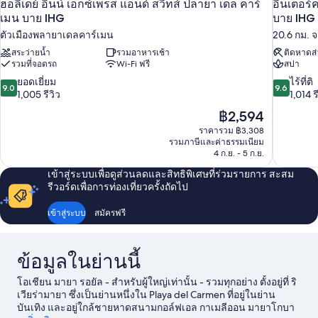
ฮอลิเดย์ อินน์ เอ็กซ์เพรส แอนด์ สวีทส์ ปลายา เดล คาร์
อินเตอร์
เมน บาย IHG
บาย IHG
ตัวเมืองพลายาเดลคาร์เมน
20.6 กม. 
สระว่ายน้ำ
รวมอาหารเช้า
ติดหาดส่
รวมที่จอดรถ
Wi-Fi ฟรี
สปา
9.0
9.6
ยอดเยี่ยม
ไร้ที่ติ
9.0
9.6
จาก
จาก
1,005 รีวิว
1,014 ร
10,
10,
ราคา
฿2,594
ยอด
ไร้
ปัจจุบัน
ราคารวม ฿3,308
เยี่ยม,
ที่
คือ
รวมภาษีและค่าธรรมเนียม
1,005
ติ,
฿2,594
4 ก.ย. - 5 ก.ย.
รีวิว
1,014
รีวิว
เข้าสู่ระบบเพื่อดูส่วนลดและสิทธิพิเศษที่ร่วมรายการ สะสม
รีวอร์ดเพื่อการท่องเที่ยวครั้งถัดไป
เข้าสู่ระบบ
สมัครฟรี
ข้อมูลในย่านนี้
โอเชียน มายา รอยัล - สำหรับผู้ใหญ่เท่านั้น - รวมทุกอย่าง ตั้งอยู่ที่ ริ
เวียร่ามายา ซึ่งเป็นย่านหนึ่งใน Playa del Carmen ที่อยู่ในย่าน
บันเทิง และอยู่ใกล้ชายหาดสนามกอล์ฟเอล กาเมลีออน มายาโกบา