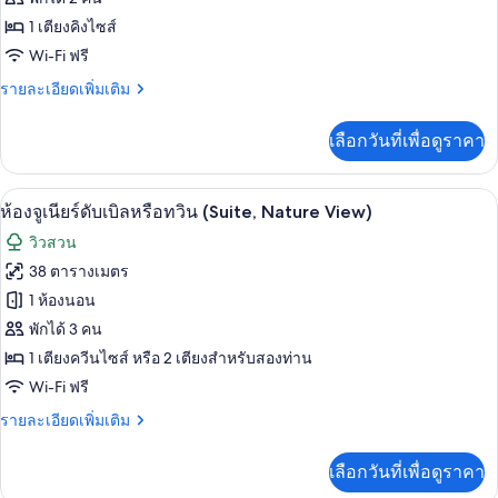
Honeymoon
1 เตียงคิงไซส์
Maya
Wi-Fi ฟรี
Deluxe
ราย
รายละเอียดเพิ่มเติม
ละเอียด
เพิ่ม
เลือกวันที่เพื่อดูราคา
เติม
เกี่ยว
กับ
มินิบาร์, ตู้นิรภัยในห้องพัก, โต๊ะทำงาน,
เปิด
5
Privilege
ห้องจูเนียร์ดับเบิลหรือทวิน (Suite, Nature View)
Honeymoon
ภาพถ่าย
วิวสวน
Maya
ทั้งหมด
Deluxe
38 ตารางเมตร
ของ
1 ห้องนอน
ห้อง
พักได้ 3 คน
1 เตียงควีนไซส์ หรือ 2 เตียงสำหรับสองท่าน
จู
Wi-Fi ฟรี
เนียร์
ราย
รายละเอียดเพิ่มเติม
ดับเบิล
ละเอียด
หรือ
เพิ่ม
เลือกวันที่เพื่อดูราคา
เติม
ทวิน