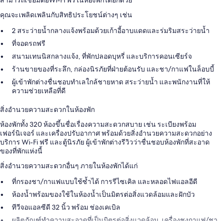
สามารถเชื่อมต่อWi-Fi ฟรีในห้องพักได้อีกด้วย
คุณจะเพลิดเพลินกับสิทธิประโยชน์ต่างๆ เช่น
2 สระว่ายน้ำกลางแจ้งพร้อมด้วยเก้าอี้อาบแดดและร่มริมสระว่ายน้ำ
ที่จอดรถฟรี
สนามเทนนิสกลางแจ้ง, ที่พักปลอดบุหรี่ และบริการคอนเซียร์จ
ร้านขายของที่ระลึก, กล่องนิรภัยที่ฝ่ายต้อนรับ และชา/กาแฟในล็อบบี้
ผู้เข้าพักต่างชื่นชอบทำเลใกล้ชายหาด สระว่ายน้ำ และพนักงานที่ให้
ความช่วยเหลือที่ดี
สิ่งอำนวยความสะดวกในห้องพัก
ห้องพักทั้ง 320 ห้องขึ้นชื่อเรื่องความสะดวกสบาย เช่น ระเบียงพร้อม
เฟอร์นิเจอร์ และเครื่องปรับอากาศ พร้อมด้วยสิ่งอำนวยความสะดวกอย่าง
บริการ Wi-Fi ฟรี และตู้นิรภัย ผู้เข้าพักต่างรีวิวว่าชื่นชอบห้องพักที่สะอาด
ของที่พักแห่งนี้
สิ่งอำนวยความสะดวกอื่นๆ ภายในห้องพักได้แก่
ที่กรองชา/กาแฟแบบใช้ซ้ำได้ การรีไซเคิล และหลอดไฟแอลอีดี
ห้องน้ำพร้อมของใช้ในห้องน้ำเป็นมิตรต่อสิ่งแวดล้อมและฝักบัว
ทีวีจอแอลซีดี 32 นิ้ว พร้อม ช่องเคเบิล
ผลิตภัณฑ์ทำความสะอาดที่เป็นมิตรต่อสิ่งแวดล้อม, เครื่องชงกาแฟ/ชา