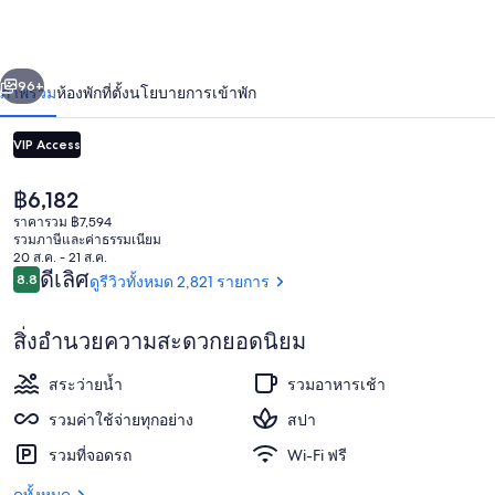
น
มายา
่อน
ถัดไป
น้า
96+
ภาพรวม
ห้องพัก
ที่ตั้ง
นโยบายการเข้าพัก
รอยัล
-
VIP Access
สำหรับ
ราคา
฿6,182
ผู้ใหญ่
ปัจจุบัน
ราคารวม ฿7,594
฿6,182
รวมภาษีและค่าธรรมเนียม
เท่านั้น
20 ส.ค. - 21 ส.ค.
รีวิว
ดีเลิศ
8.8
ดูรีวิวทั้งหมด 2,821 รายการ
8.8 จาก 10
-
ที่อาบแดด
รวม
สิ่งอำนวยความสะดวกยอดนิยม
ทุก
สระว่ายน้ำ
รวมอาหารเช้า
อย่าง
รวมค่าใช้จ่ายทุกอย่าง
สปา
รวมที่จอดรถ
Wi-Fi ฟรี