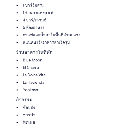
1 บาร์ริมสระ
1 ร้านกาแฟ/คาเฟ่
4 บาร์/เลานจ์
5 ห้องอาหาร
กาแฟและน้ำชาในพื้นที่ส่วนกลาง
สแน็คบาร์/อาหารสำเร็จรูป
ร้านอาหารในที่พัก
Blue Moon
El Charro
La Dolce Vita
La Hacienda
Yookoso
กิจกรรม
ช้อปปิ้ง
ซาวน่า
ฟิตเนส