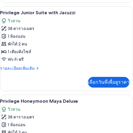
เกี่ยว
กับ
Privilege Junior Suite with Jacuzzi | มิ
เปิด
5
Privilege
Privilege Junior Suite with Jacuzzi
Romance
ภาพถ่าย
วิวสวน
Suite
ทั้งหมด
with
38 ตารางเมตร
Jacuzzi
ของ
1 ห้องนอน
Privilege
พักได้ 2 คน
Junior
1 เตียงคิงไซส์
Suite
Wi-Fi ฟรี
with
ราย
รายละเอียดเพิ่มเติม
Jacuzzi
ละเอียด
เพิ่ม
เลือกวันที่เพื่อดูราคา
เติม
เกี่ยว
กับ
Privilege Honeymoon Maya Deluxe | ว
เปิด
5
Privilege
Privilege Honeymoon Maya Deluxe
Junior
ภาพถ่าย
วิวสวน
Suite
ทั้งหมด
with
38 ตารางเมตร
Jacuzzi
ของ
1 ห้องนอน
Privilege
พักได้ 2 คน