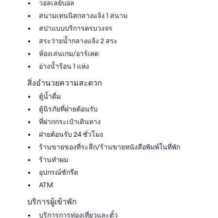
วอลเลย์บอล
สนามเทนนิสกลางแจ้ง 1 สนาม
สปาแบบบริการครบวงจร
สระว่ายน้ำกลางแจ้ง 2 สระ
ห้องเล่นเกม/อาร์เคด
อ่างน้ำร้อน 1 แห่ง
สิ่งอำนวยความสะดวก
ตู้น้ำดื่ม
ตู้นิรภัยที่ฝ่ายต้อนรับ
ที่ฝากกระเป๋าเดินทาง
ฝ่ายต้อนรับ 24 ชั่วโมง
ร้านขายของที่ระลึก/ร้านขายหนังสือพิมพ์ในที่พัก
ร้านทำผม
อุปกรณ์ซักรีด
ATM
บริการผู้เข้าพัก
บริการการท่องเที่ยวและตั๋ว