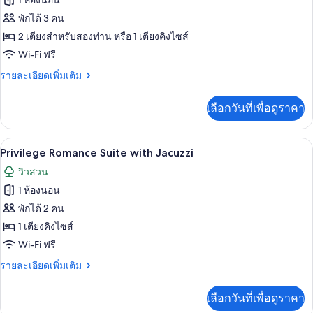
1 ห้องนอน
พัก
ห้อง
พักได้ 3 คน
2 เตียงสำหรับสองท่าน หรือ 1 เตียงคิงไซส์
พรีเมียร์
Wi-Fi ฟรี
(Suite,
Nature
ราย
รายละเอียดเพิ่มเติม
ละเอียด
View)
เพิ่ม
เลือกวันที่เพื่อดูราคา
เติม
เกี่ยว
กับ
Privilege Romance Suite with Jacuzzi | 
เปิด
3
ห้อง
Privilege Romance Suite with Jacuzzi
พรีเมียร์
ภาพถ่าย
วิวสวน
(Suite,
ทั้งหมด
Nature
1 ห้องนอน
View)
ของ
พักได้ 2 คน
Privilege
1 เตียงคิงไซส์
Romance
Wi-Fi ฟรี
Suite
ราย
รายละเอียดเพิ่มเติม
with
ละเอียด
Jacuzzi
เพิ่ม
เลือกวันที่เพื่อดูราคา
เติม