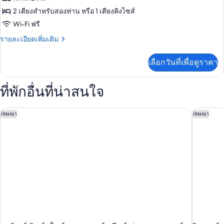
Junior
2 เตียงสำหรับสองท่าน หรือ 1 เตียงคิงไซส์
Suite
Wi-Fi ฟรี
Ocean
ราย
รายละเอียดเพิ่มเติม
View
ละเอียด
เพิ่ม
เลือกวันที่เพื่อดูราคา
เติม
เกี่ยว
กับ
ที่พักอื่นที่น่าสนใจ
Privilege
Junior
Suite
ฮอลิเดย์ อินน์ เอ็กซ์เพรส แอนด์ สวีทส์ ปลายา เดล คาร์เมน บาย I
อินเตอร์
โฆษณา
โฆษณา
Ocean
View