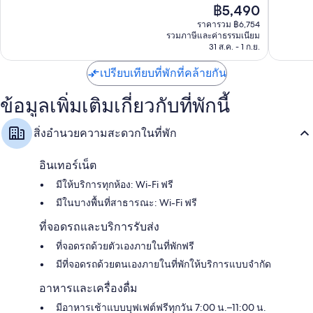
ราคา
฿5,490
ผู้ใหญ่
มาก,
ดี
ปัจจุบัน
เท่านั้น
3,141
เลิศ,
ราคารวม ฿6,754
คือ
-
รีวิว
รวมภาษีและค่าธรรมเนียม
3,116
฿5,490
31 ส.ค. - 1 ก.ย.
รวม
รีวิว
ทุก
เปรียบเทียบที่พักที่คล้ายกัน
อย่าง
Playa
del
ข้อมูลเพิ่มเติมเกี่ยวกับที่พักนี้
Carmen
สิ่งอำนวยความสะดวกในที่พัก
อินเทอร์เน็ต
มีให้บริการทุกห้อง: Wi-Fi ฟรี
มีในบางพื้นที่สาธารณะ: Wi-Fi ฟรี
ที่จอดรถและบริการรับส่ง
ที่จอดรถด้วยตัวเองภายในที่พักฟรี
มีที่จอดรถด้วยตนเองภายในที่พักให้บริการแบบจำกัด
อาหารและเครื่องดื่ม
มีอาหารเช้าแบบบุฟเฟต์ฟรีทุกวัน 7:00 น.–11:00 น.