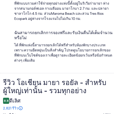
ที่พักแบบรวมค่าใช้จ่ายทุกอย่างแห่งนี้ตั้งอยู่ในริเวียร่ามายา ห่าง
จากสนามกอล์ฟเอล กาเมลีออน มายาโกบา 2.7 กม. และปลายา
ชาลาโกโก 4.5 กม. ส่วนMaroma Beach และสวน Tres Rios
Ecopark อยู่ห่างจากโรงแรมไปไม่เกิน 10 กม.
ฉันสามารถยกเลิกการจองฟรีและรับเงินคืนได้เต็มจำนวน
หรือไม่
ได้ ที่พักแห่งนี้สามารถยกเลิกได้ฟรีสำหรับห้องพักบางประเภท
เพราะความยืดหยุ่นเป็นสิ่งสำคัญ โปรดดูนโยบายการยกเลิกของ
ที่พักบนเว็บไซต์ของเราเพื่อดูรายละเอียดข้อยกเว้นหรือข้อกำหนด
ต่างๆ เพิ่มเติม
รีวิว โอเชียน มายา รอยัล - สำหรับ
รีวิว
ผู้ใหญ่เท่านั้น - รวมทุกอย่าง
ดีเลิศ
8.8
2,821 รีวิว