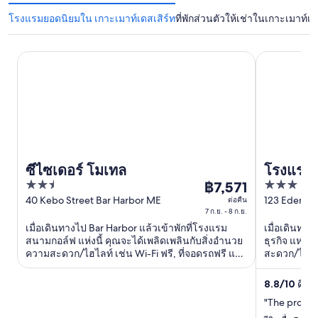
โรงแรมยอดนิยมใน เกาะเมาท์เดสเสิร์ท
ที่พักส่วนตัวให้เช่าในเกาะเมาท์เด
ซีไซเดอร์ โมเทล
โรงแรม Holi
ซีไซเดอร์ โมเทล
โรงแรม 
2.5
3
฿7,571
Harbor 
ราคา
out
out
40 Kebo Street Bar Harbor ME
123 Eden St
ต่อคืน
฿7,571
IHG
7 ก.ย. - 8 ก.ย.
of
of
ต่อ
เมื่อเดินทางไป Bar Harbor แล้วเข้าพักที่โรงแรม
เมื่อเดินทาง
5
5
คืน
สนามกอล์ฟ แห่งนี้ คุณจะได้เพลิดเพลินกับสิ่งอำนวย
ธุรกิจ แห่งน
ความสะดวก/ไฮไลท์ เช่น Wi-Fi ฟรี, ที่จอดรถฟรี และ
สะดวก/ไฮไลท
เข้า
ช่องเคเบิล ผู้เข้าพักที่จองกับเรารีวิวว่าชอบพนักงาน
ท่าจอดเรือ ผ
พัก
และความสะอาดของห้องพักเป็นพิเศษ ...
น้ำและพนักง
8.8
/
10
ดีเลิศ
7
"The propert
ก.ย.