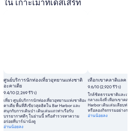
ใน เกาะเมาท์เดสเสิร์ท
เสิร์ท
เกาะ
ท์เดส
สำหรับ
เมา
เสิร์ท
คืน
ท์เดส
สำหรับ
นี้,
เสิร์ท
คืน
8
สำหรับ
พรุ่ง
ส.ค.
สุด
นี้,
-
สัปดาห์
9
9
หน้า,
ส.ค.
ส.ค.
14
-
ส.ค.
10
-
ส.ค.
ศูนย์บริการนักท่องเที่ยวอุทยานแห่งชาติ
เทือกเขาคลาดิแลค
16
อะคาเดีย
9.6/10 (2,920 รีวิว)
ส.ค.
9.4/10 (2,269 รีวิว)
ใกล้ชิดธรรมชาติและเพล
กลางแจ้งที่ เทือกเขาคลาด
เที่ยว ศูนย์บริการนักท่องเที่ยวอุทยานแห่งชาติอะ
Harbor เดินเล่นเลียบท่
คาเดีย พื้นที่สีเขียวสุดฮิตใน Bar Harbor และ
หรือลองกิจกรรมอย่างการ
สนุกกับการเดินป่า เดินเล่นแถวท่าเรือรับ
อ่านน้อยลง
บรรยากาศดีๆ ในย่านนี้ หรือสำรวจหาความ
อร่อยที่บาร์น่านั่งดู
อ่านน้อยลง