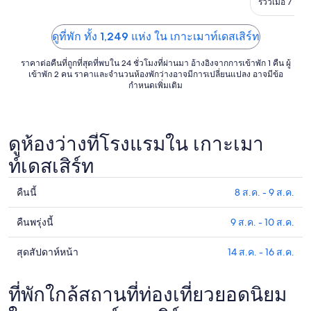
รีวิวเมื่อ 7 ส.ค
ถึง
8
ดูที่พัก ทั้ง 1,249 แห่ง ใน เกาะเมาท์เดสเสิร์ท
ก.ย.
ราคาต่อคืนที่ถูกที่สุดที่พบใน 24 ชั่วโมงที่ผ่านมา อ้างอิงจากการเข้าพัก 1 คืน ผู้
เข้าพัก 2 คน ราคาและจำนวนห้องพักว่างอาจมีการเปลี่ยนแปลง อาจมีข้อ
กำหนดเพิ่มเติม
ดูห้องว่างที่โรงแรมใน เกาะเมา
ท์เดสเสิร์ท
คืนนี้
8 ส.ค. - 9 ส.ค.
ดูรา
คา
คืนพรุ่งนี้
9 ส.ค. - 10 ส.ค.
ดูรา
ที่พัก
คา
ใน
สุดสัปดาห์หน้า
14 ส.ค. - 16 ส.ค.
ดูรา
ที่พัก
เกาะ
คา
ใน
เมา
ที่พัก
ที่พักใกล้สถานที่ท่องเที่ยวยอดนิยม
เกาะ
ท์เดส
ใน
เมา