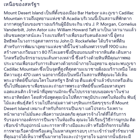
เหนือของสหรัฐฯ
Mount Desert Island เป็นที่ตั้งของเมือง Bar Harbor และภูเขา Cadillac
Mountain รวมถึงอุทยานแห่งชาติ Acadia บริเวณนี้เป็นสถานที่พักตาก
อากาศฤดูร้อนของชาวอเมริกันผู้มีอันจะกิน เช่น J. P. Morgan, Cornelius
Vanderbilt, John Astor และ William Howard Taft มาเป็นเวลานานแล้ว
เดินชมคฤหาสน์และโรงแรมที่สร้างเพื่อรองรับคนดังเหล่านี้ ผู้ทรง
อิทธิพลในวงการอุตสาหกรรม John D. Rockefeller ได้บริจาคที่ดิน
สำหรับการพัฒนาอุทยานแห่งชาตินี้ในช่วงต้นทศวรรษที่ 1900 และ
สร้างทางเกวียนยาว 80 กิโลเมตรซึ่งมีขอบถนนทำจากหินตัด เดินทาง
ไกลหรือปั่นจักรยานบนเส้นทางเหล่านี้ ซึ่งสร้างด้วยหินที่มีคุณภาพพอ
ประมาณเพื่อรองรับการเดินทางด้วยรถม้าภายในอุทยาน คุณจะพบภูเขา
Cadillac Mountain ซึ่งเป็นจุดที่สูงที่สุดตามแนวชายฝั่งอเมริกาเหนือ โดย
มีความสูง 470 เมตร นอกจากนี้ยังเป็นหนึ่งในสถานที่ที่คุณจะได้เห็น
พระอาทิตย์ขึ้นก่อนใครในสหรัฐฯ อีกด้วย ตื่นแต่เช้าแล้วขับรถหรือเดิน
ขึ้นไปที่ยอดเขาเพื่อชมและถ่ายภาพพระอาทิตย์ขึ้นเหนือมหาสมุทร
แอตแลนติก เจ้าหน้าที่อุทยานมักจะขึ้นไปบรรยายบนยอดเขาในช่วง
พระอาทิตย์ตก โดยหัวข้อพูดคุยเน้นไปที่สภาพภูมิประเทศในท้องถิ่น พันธุ์
ไม้และพันธุ์สัตว์ รวมไปถึงกลุ่มดาวต่างๆหินแกรนิตขรุขระที่ Mount
Desert Island เหมาะสำหรับกิจกรรมปีนเขา แต่โปรดระวังเพราะ
หน้าผาอาจไม่มั่นคง เพื่อความปลอดภัย คุณควรจ้างไกด์ที่ได้รับการ
รับรองจากองค์กรการปีนเขาในท้องถิ่น คุณจะได้เรียนรู้วิธีการผูกปม ติด
เชือกเข้ากับอุปกรณ์ และการหาที่วางมือและเท้า หรืออีกกิจกรรมก็คือ
การพายเรือคายักหรือแคนูในมหาสมุทรรอบๆ เกาะเข้าร่วมทัวร์ชมวาฬ
ที่คุณอาจได้เห็นวาฬขึ้นมาหายใจและเป่ารูหายใจ นอกจากนั้นยังจะมี