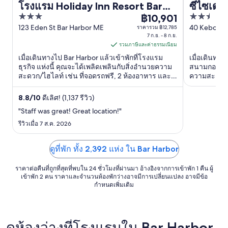
โรงแรม Holiday Inn Resort Bar
ซีไซเดอร
3
2.5
Harbor - Acadia Natl Park บาย
฿10,901
ราคา
out
out
123 Eden St Bar Harbor ME
40 Kebo Str
ราคารวม ฿12,785
IHG
฿10,901
7 ก.ย. - 8 ก.ย.
ME
of
of
ต่อ
รวมภาษีและค่าธรรมเนียม
5
5
คืน
เมื่อเดินทางไป Bar Harbor แล้วเข้าพักที่โรงแรม
เมื่อเดินทาง
เข้า
ธุรกิจ แห่งนี้ คุณจะได้เพลิดเพลินกับสิ่งอำนวยความ
สนามกอล์ฟ แ
สะดวก/ไฮไลท์ เช่น ที่จอดรถฟรี, 2 ห้องอาหาร และ
ความสะดวก/ไ
พัก
ท่าจอดเรือ ผู้เข้าพักที่จองกับเรารีวิวว่าชอบสระว่าย
ช่องเคเบิล ผ
7
น้ำและพนักงานเป็นพิเศษ ...
และความสะอา
8.8
/
10
ดีเลิศ! (1,137 รีวิว)
ก.ย.
"Staff was great! Great location!"
ถึง
รีวิวเมื่อ 7 ส.ค. 2026
8
ก.ย.
ดูที่พัก ทั้ง 2,392 แห่ง ใน Bar Harbor
ราคาต่อคืนที่ถูกที่สุดที่พบใน 24 ชั่วโมงที่ผ่านมา อ้างอิงจากการเข้าพัก 1 คืน ผู้
เข้าพัก 2 คน ราคาและจำนวนห้องพักว่างอาจมีการเปลี่ยนแปลง อาจมีข้อ
กำหนดเพิ่มเติม
ดูห้องว่างที่โรงแรมใน Bar Harbor