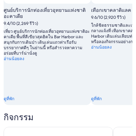
ส.ค.
ศูนย์บริการนักท่องเที่ยวอุทยานแห่งชาติ
เทือกเขาคลาดิแลค
อะคาเดีย
9.6/10 (2,920 รีวิว)
9.4/10 (2,269 รีวิว)
ใกล้ชิดธรรมชาติและเพล
กลางแจ้งที่ เทือกเขาคลาด
เที่ยว ศูนย์บริการนักท่องเที่ยวอุทยานแห่งชาติอะ
Harbor เดินเล่นเลียบท่
คาเดีย พื้นที่สีเขียวสุดฮิตใน Bar Harbor และ
หรือลองกิจกรรมอย่างการ
สนุกกับการเดินป่า เดินเล่นแถวท่าเรือรับ
อ่านน้อยลง
บรรยากาศดีๆ ในย่านนี้ หรือสำรวจหาความ
อร่อยที่บาร์น่านั่งดู
อ่านน้อยลง
ดูที่พัก
ดูที่พัก
กิจกรรม
ทัวร์เดินชมเมืองบาร์ฮาร์เบอร์พร้อมเสียงบรรยายนําเที่ยวด้วยตนเอง
บาร์ฮาร์เบ