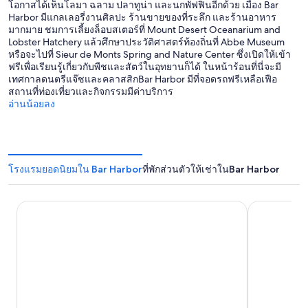
โอกาสได้เห็นโลมา ฉลาม ปลาทูน่า และนกพัฟฟินอีกด้วย เมือง Bar
Harbor มีแกลเลอรี่งานศิลปะ ร้านขายของที่ระลึก และร้านอาหาร
มากมาย ชมการเลี้ยงล็อบสเตอร์ที่ Mount Desert Oceanarium and
Lobster Hatchery แล้วศึกษาประวัติศาสตร์ท้องถิ่นที่ Abbe Museum
หรือจะไปที่ Sieur de Monts Spring and Nature Center ซึ่งเปิดให้เข้า
ฟรีเพื่อเรียนรู้เกี่ยวกับพืชและสัตว์ในอุทยานก็ได้ ในหน้าร้อนที่นี่จะมี
เทศกาลดนตรีแจ๊ซและคลาสสิกBar Harbor มีที่จอดรถฟรีเหลือเฟือ
สถานที่ท่องเที่ยวและกิจกรรมมีค่าบริการ
อ่านน้อยลง
โรงแรมยอดนิยมใน Bar Harbor
ที่พักส่วนตัวให้เช่าในBar Harbor
โรงแรม Holiday Inn Resort Bar Harbor - Acadia Natl Park 
ซีไซเดอร์ โ