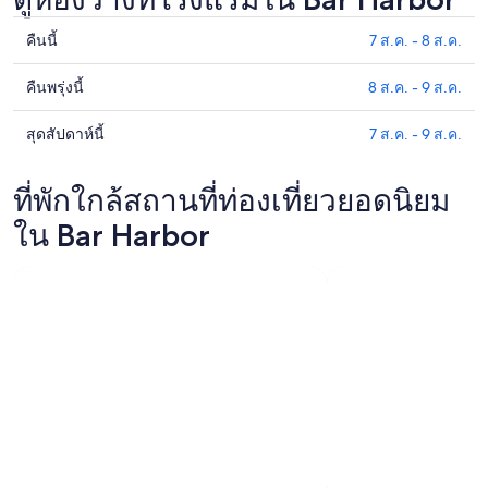
คืนนี้
7 ส.ค. - 8 ส.ค.
ดูรา
คา
คืนพรุ่งนี้
8 ส.ค. - 9 ส.ค.
ดูรา
ที่พัก
คา
ใน
สุดสัปดาห์นี้
7 ส.ค. - 9 ส.ค.
ดูรา
ที่พัก
Bar
คา
ใน
Harbor
ที่พัก
ที่พักใกล้สถานที่ท่องเที่ยวยอดนิยม
Bar
สำหรับ
ใน
Harbor
คืน
ใน Bar Harbor
Bar
สำหรับ
นี้,
Harbor
คืน
7
สำหรับ
พรุ่ง
ส.ค.
สุด
นี้,
-
สัปดาห์
8
8
นี้,
ส.ค.
ส.ค.
7
-
ส.ค.
9
-
ส.ค.
9